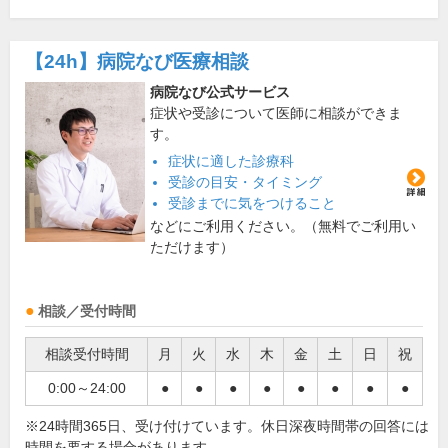
【24h】
病院なび医療相談
病院なび公式サービス
症状や受診について医師に相談ができま
す。
症状に適した診療科
受診の目安・タイミング
受診までに気をつけること
などにご利用ください。（無料でご利用い
ただけます）
相談／受付時間
相談受付時間
月
火
水
木
金
土
日
祝
0:00～24:00
●
●
●
●
●
●
●
●
※24時間365日、受け付けています。休日深夜時間帯の回答には
時間を要する場合があります。