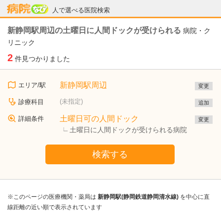
病院なび
人で選べる医院検索
新静岡駅周辺の土曜日に人間ドックが受けられる
病院・ク
リニック
2
件見つかりました
新静岡駅周辺
エリア/駅
変更
(未指定)
診療科目
追加
土曜日可の人間ドック
詳細条件
変更
土曜日に人間ドックが受けられる病院
検索する
※このページの医療機関・薬局は
新静岡駅(静岡鉄道静岡清水線)
を中心に直
線距離の近い順で表示されています