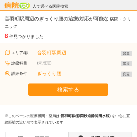
病院なび
人で選べる医院検索
音羽町駅周辺のぎっくり腰の治療/対応が可能な
病院・クリ
ニック
8
件見つかりました
音羽町駅周辺
エリア/駅
変更
(未指定)
診療科目
追加
ぎっくり腰
詳細条件
変更
検索する
※このページの医療機関・薬局は
音羽町駅(静岡鉄道静岡清水線)
を中心に直
線距離の近い順で表示されています