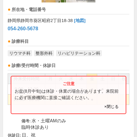
所在地・電話番号
静岡県静岡市葵区昭府2丁目18-38
[地図]
054-260-5678
診療科目
リウマチ科
整形外科
リハビリテーション科
診療/受付時間・休診日
外来受付時間
月
火
水
木
金
土
日
祝
9:00～12:30
●
●
●
●
●
●
お盆(8月中旬)は休診・休業の場合があります。来院前
に必ず医療機関に直接ご確認ください。
15:00～18:30
●
●
●
●
×閉じる
水・土曜AMのみ
備考:
臨時休診あり
日、祝
休診日: