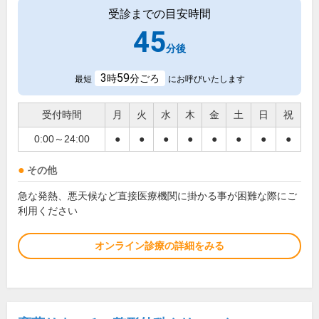
受診までの目安時間
45
分後
3
59
時
分ごろ
最短
にお呼びいたします
受付時間
月
火
水
木
金
土
日
祝
0:00～24:00
●
●
●
●
●
●
●
●
その他
急な発熱、悪天候など直接医療機関に掛かる事が困難な際にご
利用ください
オンライン診療の詳細をみる