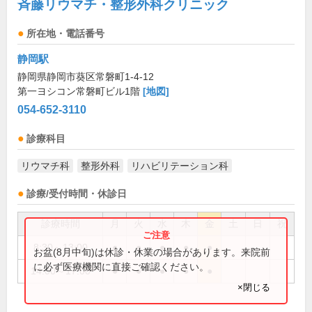
斉藤リウマチ・整形外科クリニック
所在地・電話番号
静岡駅
静岡県静岡市葵区常磐町1-4-12
第一ヨシコン常磐町ビル1階
[地図]
054-652-3110
診療科目
リウマチ科
整形外科
リハビリテーション科
診療/受付時間・休診日
診療時間
月
火
水
木
金
土
日
祝
8:30～13:00
●
●
●
●
●
お盆(8月中旬)は休診・休業の場合があります。来院前
に必ず医療機関に直接ご確認ください。
14:00～17:00
●
●
●
●
●
×閉じる