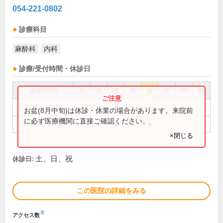
054-221-0802
診療科目
麻酔科
内科
診療/受付時間・休診日
診療時間
月
火
水
木
金
土
日
祝
9:00～11:30
●
●
●
●
●
お盆(8月中旬)は休診・休業の場合があります。来院前
に必ず医療機関に直接ご確認ください。
14:30～17:00
●
●
●
●
●
×閉じる
土、日、祝
休診日:
この医院の詳細をみる
※
アクセス数