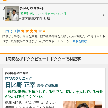
ふくだ整形外科リウマチ科
リウマチ科, 整形外科, リハビリテーション科
静岡県静岡市葵区昭府2丁目18-38
4
口コミ: 1件
階段から落ち、足首を負傷。他の整形外科を受診したが2週間たっても痛みが取
れず、松葉杖が手放せなかったので受診。 レントゲ...
続きを読む
【病院なびドクタビュー】ドクター取材記事
静岡県静岡市葵区
ひびのクリニック
日比野 正幸
院長
取材記事
幅広い診療に対応されている中でも、特に力を入れている分野
があれば教えてください。
勤務医時代、がんで苦しむ多くの
患者さんと向き合ってきた経験か