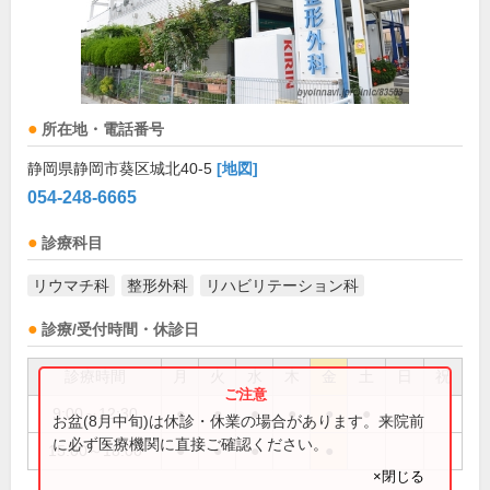
所在地・電話番号
静岡県静岡市葵区城北40-5
[地図]
054-248-6665
診療科目
リウマチ科
整形外科
リハビリテーション科
診療/受付時間・休診日
診療時間
月
火
水
木
金
土
日
祝
9:00～12:30
●
●
●
●
●
●
お盆(8月中旬)は休診・休業の場合があります。来院前
に必ず医療機関に直接ご確認ください。
15:00～18:00
●
●
●
●
×閉じる