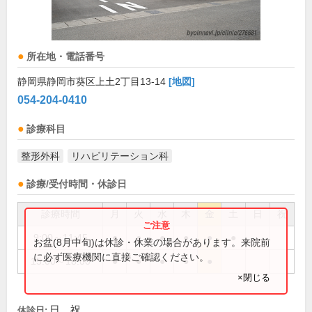
所在地・電話番号
静岡県静岡市葵区上土2丁目13-14
[地図]
054-204-0410
診療科目
整形外科
リハビリテーション科
診療/受付時間・休診日
診療時間
月
火
水
木
金
土
日
祝
9:00～11:45
●
●
●
●
●
●
お盆(8月中旬)は休診・休業の場合があります。来院前
に必ず医療機関に直接ご確認ください。
15:00～18:00
●
●
●
●
●
×閉じる
日、祝
休診日: