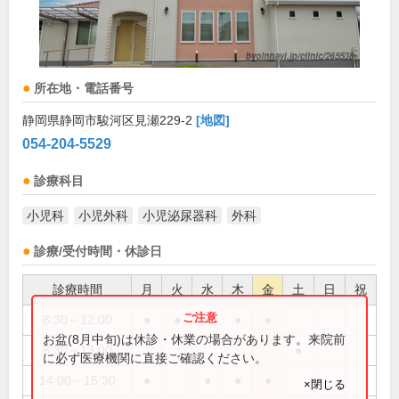
所在地・電話番号
静岡県静岡市駿河区見瀬229-2
[地図]
054-204-5529
診療科目
小児科
小児外科
小児泌尿器科
外科
診療/受付時間・休診日
診療時間
月
火
水
木
金
土
日
祝
8:30～12:00
●
●
●
●
●
お盆(8月中旬)は休診・休業の場合があります。来院前
8:30～13:00
●
に必ず医療機関に直接ご確認ください。
14:00～15:30
●
●
●
●
×閉じる