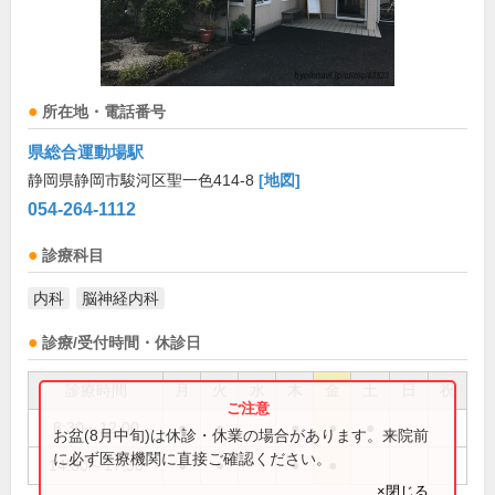
所在地・電話番号
県総合運動場駅
静岡県静岡市駿河区聖一色414-8
[地図]
054-264-1112
診療科目
内科
脳神経内科
診療/受付時間・休診日
診療時間
月
火
水
木
金
土
日
祝
8:30～12:00
●
●
●
●
●
お盆(8月中旬)は休診・休業の場合があります。来院前
に必ず医療機関に直接ご確認ください。
14:30～17:30
●
●
●
●
×閉じる