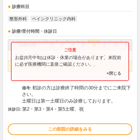
診療科目
整形外科
ペインクリニック内科
診療/受付時間・休診日
診療時間
月
火
水
木
金
土
日
祝
8:30～12:30
●
●
●
●
●
●
お盆(8月中旬)は休診・休業の場合があります。来院前
に必ず医療機関に直接ご確認ください。
15:30～18:30
●
●
●
●
×閉じる
初診の方は診療終了時間の30分までにご来院下
備考:
さい。
土曜日は第一土曜日のみ診療しております。
第2・第3・第4・第5土曜、祝
休診日:
この医院の詳細をみる