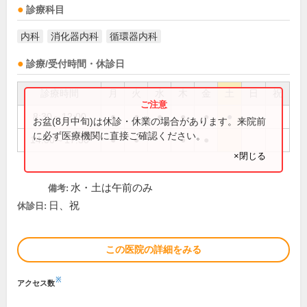
診療科目
内科
消化器内科
循環器内科
診療/受付時間・休診日
診療時間
月
火
水
木
金
土
日
祝
8:30～12:00
●
●
●
●
●
●
お盆(8月中旬)は休診・休業の場合があります。来院前
に必ず医療機関に直接ご確認ください。
14:00～17:30
●
●
●
●
×閉じる
水・土は午前のみ
備考:
日、祝
休診日:
この医院の詳細をみる
※
アクセス数