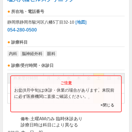
所在地・電話番号
静岡県静岡市駿河区八幡5丁目32-10
[地図]
054-280-0500
診療科目
内科
脳神経外科
眼科
診療/受付時間・休診日
外来受付時間
月
火
水
木
金
土
日
祝
9:00～12:00
●
●
●
●
●
お盆(8月中旬)は休診・休業の場合があります。来院前
に必ず医療機関に直接ご確認ください。
15:00～18:00
●
●
●
●
×閉じる
土曜AMのみ 臨時休診あり
備考:
診療日時は科目により異なる