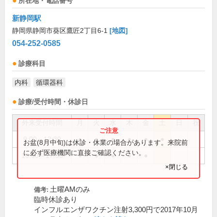
所在地・電話番号
新静岡駅
静岡県静岡市葵区鷹匠2丁目6-1
[地図]
054-252-0585
診療科目
内科
循環器科
診療/受付時間・休診日
外来受付時間
月
火
水
木
金
土
日
祝
9:00～12:30
●
●
●
●
●
●
お盆(8月中旬)は休診・休業の場合があります。来院前
に必ず医療機関に直接ご確認ください。
16:00～17:30
●
●
●
●
●
×閉じる
土曜AMのみ
備考:
臨時休診あり
インフルエンザワクチン注射3,300円で2017年10月