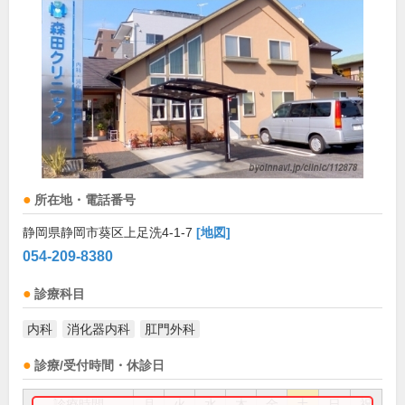
所在地・電話番号
静岡県静岡市葵区上足洗4-1-7
[地図]
054-209-8380
診療科目
内科
消化器内科
肛門外科
診療/受付時間・休診日
診療時間
月
火
水
木
金
土
日
祝