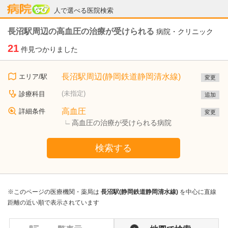
病院なび
人で選べる医院検索
長沼駅周辺の高血圧の治療が受けられる
病院・クリニック
21
件見つかりました
長沼駅周辺(静岡鉄道静岡清水線)
エリア/駅
変更
(未指定)
診療科目
追加
高血圧
詳細条件
変更
高血圧の治療が受けられる病院
検索する
※このページの医療機関・薬局は
長沼駅(静岡鉄道静岡清水線)
を中心に直線
距離の近い順で表示されています