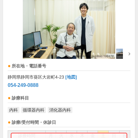
所在地・電話番号
静岡県静岡市葵区大岩町4-23
[地図]
054-249-0888
診療科目
内科
循環器内科
消化器内科
診療/受付時間・休診日
診療時間
月
火
水
木
金
土
日
祝