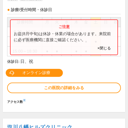
診療/受付時間・休診日
診療時間
月
火
水
木
金
土
日
祝
8:30～11:30
●
お盆(8月中旬)は休診・休業の場合があります。来院前
に必ず医療機関に直接ご確認ください。
8:30～12:00
●
●
●
●
●
×閉じる
15:00～18:30
●
●
●
●
日、祝
休診日:
オンライン診療
この医院の詳細をみる
※
アクセス数
塩川八幡ヒルズクリニック