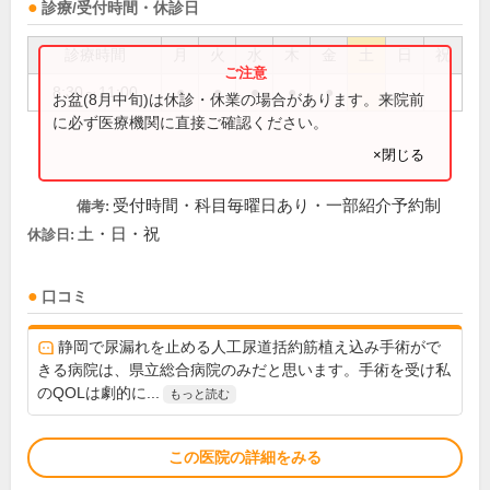
診療/受付時間・休診日
診療時間
月
火
水
木
金
土
日
祝
8:30～11:00
●
●
●
●
●
お盆(8月中旬)は休診・休業の場合があります。来院前
に必ず医療機関に直接ご確認ください。
×閉じる
受付時間・科目毎曜日あり・一部紹介予約制
備考:
土・日・祝
休診日:
口コミ
静岡で尿漏れを止める人工尿道括約筋植え込み手術がで
きる病院は、県立総合病院のみだと思います。手術を受け私
のQOLは劇的に...
もっと読む
この医院の詳細をみる