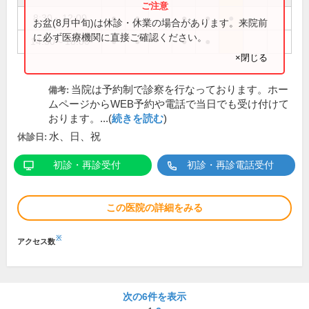
8:30～12:00
●
●
●
●
●
お盆(8月中旬)は休診・休業の場合があります。来院前
に必ず医療機関に直接ご確認ください。
14:30～18:00
●
●
●
●
×閉じる
当院は予約制で診察を行なっております。ホー
備考:
ムページからWEB予約や電話で当日でも受け付けて
おります。...(
続きを読む
)
水、日、祝
休診日:
初診・再診受付
初診・再診電話受付
この医院の詳細をみる
※
アクセス数
次の6件を表示