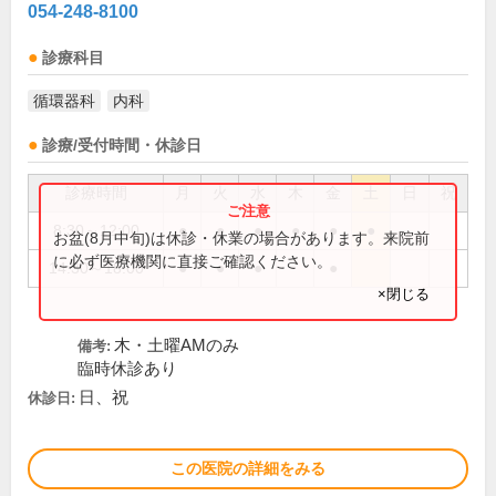
054-248-8100
診療科目
循環器科
内科
診療/受付時間・休診日
診療時間
月
火
水
木
金
土
日
祝
8:30～12:00
●
●
●
●
●
●
お盆(8月中旬)は休診・休業の場合があります。来院前
に必ず医療機関に直接ご確認ください。
14:30～18:00
●
●
●
●
×閉じる
木・土曜AMのみ
備考:
臨時休診あり
日、祝
休診日:
この医院の詳細をみる