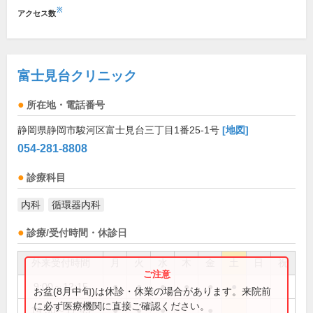
※
アクセス数
富士見台クリニック
所在地・電話番号
静岡県静岡市駿河区富士見台三丁目1番25-1号
[地図]
054-281-8808
診療科目
内科
循環器内科
診療/受付時間・休診日
外来受付時間
月
火
水
木
金
土
日
祝
9:00～12:15
●
●
●
●
●
●
お盆(8月中旬)は休診・休業の場合があります。来院前
に必ず医療機関に直接ご確認ください。
14:30～17:45
●
●
●
●