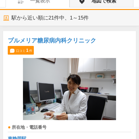
一覧表示
地図で検索
駅から近い順に
21
件中、
1～15件
プルメリア糖尿病内科クリニック
1
口コミ
件
所在地・電話番号
東静岡駅