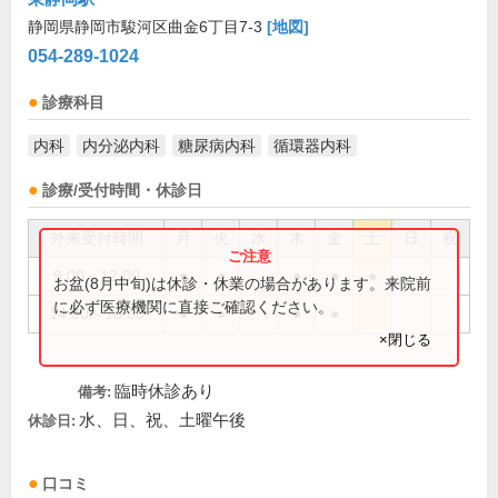
静岡県静岡市駿河区曲金6丁目7-3
[地図]
054-289-1024
診療科目
内科
内分泌内科
糖尿病内科
循環器内科
診療/受付時間・休診日
外来受付時間
月
火
水
木
金
土
日
祝
9:00～12:00
●
●
●
●
●
お盆(8月中旬)は休診・休業の場合があります。来院前
に必ず医療機関に直接ご確認ください。
14:00～18:00
●
●
●
●
×閉じる
臨時休診あり
備考:
水、日、祝、土曜午後
休診日:
口コミ