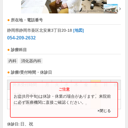
所在地・電話番号
静岡県静岡市葵区北安東3丁目20-18
[地図]
054-209-2632
診療科目
内科
消化器内科
診療/受付時間・休診日
外来受付時間
月
火
水
木
金
土
日
祝
9:00～12:00
●
●
●
●
●
●
お盆(8月中旬)は休診・休業の場合があります。来院前
に必ず医療機関に直接ご確認ください。
16:00～18:00
●
●
●
●
×閉じる
日、祝
休診日: