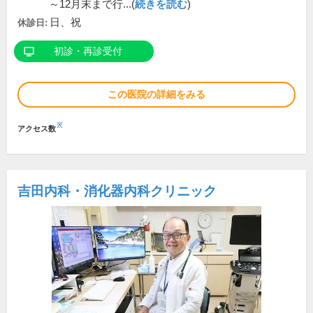
～12月末まで行...(
続きを読む
)
日、祝
休診日:
初診・再診受付
この医院の詳細をみる
※
アクセス数
吉田内科・消化器内科クリニック