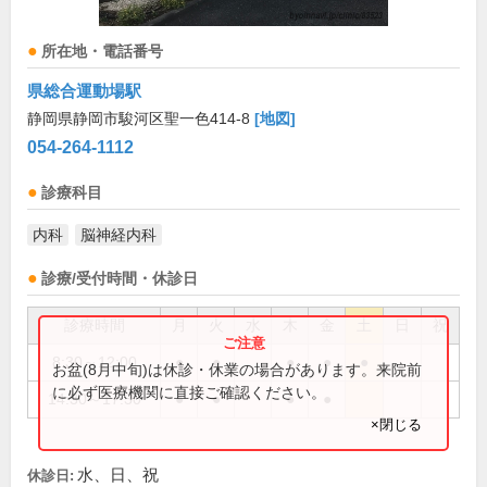
所在地・電話番号
県総合運動場駅
静岡県静岡市駿河区聖一色414-8
[地図]
054-264-1112
診療科目
内科
脳神経内科
診療/受付時間・休診日
診療時間
月
火
水
木
金
土
日
祝
8:30～12:00
●
●
●
●
●
お盆(8月中旬)は休診・休業の場合があります。来院前
に必ず医療機関に直接ご確認ください。
14:30～17:30
●
●
●
●
×閉じる
水、日、祝
休診日: