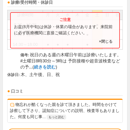
診療/受付時間・休診日
診療時間
月
火
水
木
金
土
日
祝
8:30～13:30
●
お盆(8月中旬)は休診・休業の場合があります。来院前
に必ず医療機関に直接ご確認ください。
9:00～12:30
●
●
●
●
×閉じる
14:30～18:00
●
●
●
●
祝日のある週の木曜日午前は診療いたします。
備考:
#土曜日8時30分～9時は 予防接種や超音波検査など
の予...(
続きを読む
)
木、土午後、日、祝
休診日:
口コミ
物忘れが酷くなった親を診て頂きました。時間をかけて
診察して下さり、認知症についての説明、検査等もありまし
た。何度も同じ事...
もっと読む