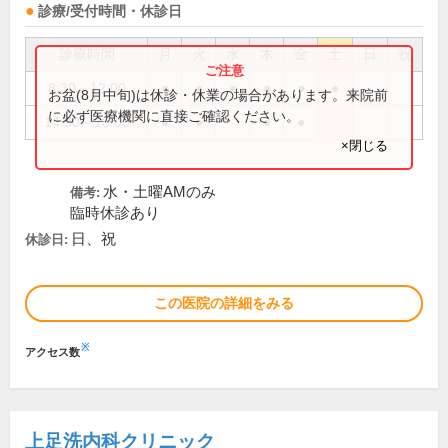
診療/受付時間・休診日
診療時間
月
火
水
木
金
土
日
祝
8:30～12:00
●
●
●
●
●
●
お盆(8月中旬)は休診・休業の場合があります。来院前
に必ず医療機関に直接ご確認ください。
14:30～18:00
●
●
●
●
×閉じる
水・土曜AMのみ
備考:
臨時休診あり
日、祝
休診日:
この医院の詳細をみる
※
アクセス数
上足洗内科クリニック