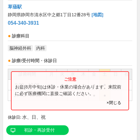
草薙駅
静岡県静岡市清水区中之郷1丁目12番28号
[地図]
054-340-3931
診療科目
脳神経外科
内科
診療/受付時間・休診日
診療時間
月
火
水
木
金
土
日
祝
9:00～12:00
●
●
●
●
●
お盆(8月中旬)は休診・休業の場合があります。来院前
に必ず医療機関に直接ご確認ください。
15:00～18:00
●
●
●
●
●
×閉じる
水、日、祝
休診日:
初診・再診受付