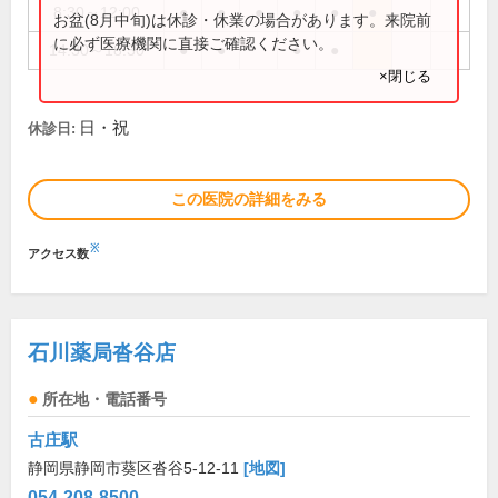
8:30～12:00
●
●
●
●
●
●
お盆(8月中旬)は休診・休業の場合があります。来院前
に必ず医療機関に直接ご確認ください。
14:30～18:30
●
●
●
●
×閉じる
日・祝
休診日:
この医院の詳細をみる
※
アクセス数
石川薬局沓谷店
所在地・電話番号
古庄駅
静岡県静岡市葵区沓谷5-12-11
[地図]
054-208-8500