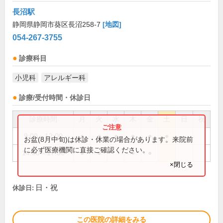
長沼駅
静岡県静岡市葵区長沼258-7
[地図]
054-267-3755
診療科目
小児科
アレルギー科
診療/受付時間・休診日
診療時間
月
火
水
木
金
土
日
祝
9:00～12:00
●
●
●
●
●
●
お盆(8月中旬)は休診・休業の場合があります。来院前
に必ず医療機関に直接ご確認ください。
14:00～17:00
●
●
●
●
×閉じる
日・祝
休診日:
この医院の詳細をみる