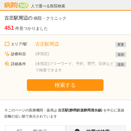
病院なび
人で選べる医院検索
古庄駅周辺の
病院・クリニック
451
件見つかりました
古庄駅周辺
エリア/駅
変更
(未指定)
診療科目
追加
(未指定)フリーワード、予約、専門、症状など
詳細条件
追加
で検索できます
検索する
※このページの医療機関・薬局は
古庄駅(静岡鉄道静岡清水線)
を中心に直線
距離の近い順で表示されています