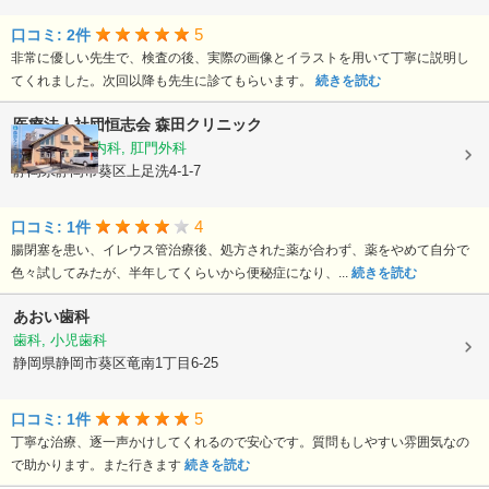
5
口コミ: 2件
非常に優しい先生で、検査の後、実際の画像とイラストを用いて丁寧に説明し
てくれました。次回以降も先生に診てもらいます。
続きを読む
医療法人社団恒志会
森田クリニック
内科, 消化器内科, 肛門外科
静岡県静岡市葵区上足洗4-1-7
4
口コミ: 1件
腸閉塞を患い、イレウス管治療後、処方された薬が合わず、薬をやめて自分で
色々試してみたが、半年してくらいから便秘症になり、...
続きを読む
あおい歯科
歯科, 小児歯科
静岡県静岡市葵区竜南1丁目6-25
5
口コミ: 1件
丁寧な治療、逐一声かけしてくれるので安心です。質問もしやすい雰囲気なの
で助かります。また行きます
続きを読む