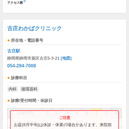
※
アクセス数
古庄わかばクリニック
所在地・電話番号
古庄駅
静岡県静岡市葵区古庄5-3-21
[地図]
054-294-7008
診療科目
内科
循環器科
診療/受付時間・休診日
診療時間
月
火
水
木
金
土
日
祝
9:00～12:00
●
●
●
●
お盆(8月中旬)は休診・休業の場合があります。来院前