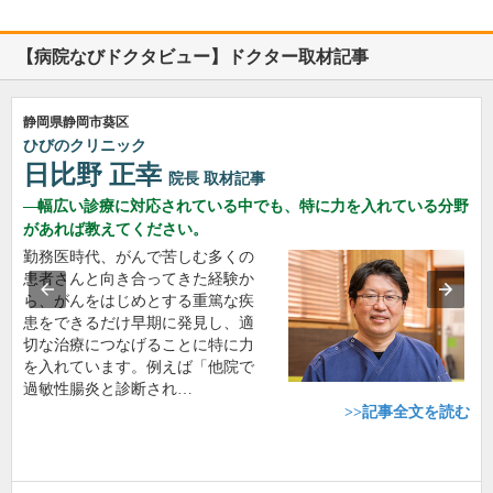
【病院なびドクタビュー】ドクター取材記事
静岡県静岡市葵区
ひびのクリニック
日比野 正幸
院長
取材記事
幅広い診療に対応されている中でも、特に力を入れている分野
があれば教えてください。
勤務医時代、がんで苦しむ多くの
患者さんと向き合ってきた経験か
ら、がんをはじめとする重篤な疾
患をできるだけ早期に発見し、適
切な治療につなげることに特に力
を入れています。例えば「他院で
過敏性腸炎と診断され…
>>記事全文を読む