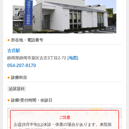
所在地・電話番号
古庄駅
静岡県静岡市葵区古庄3丁目2-72
[地図]
054-207-8170
診療科目
泌尿器科
診療/受付時間・休診日
診療時間
月
火
水
木
金
土
日
祝
9:00～12:00
●
●
●
●
●
お盆(8月中旬)は休診・休業の場合があります。来院前