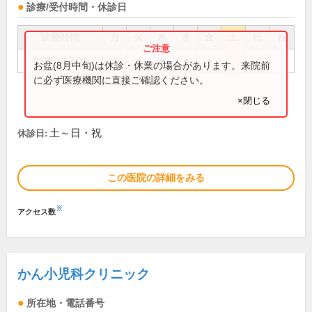
診療/受付時間・休診日
診療時間
月
火
水
木
金
土
日
祝
9:00～12:00
●
●
●
●
●
お盆(8月中旬)は休診・休業の場合があります。来院前
に必ず医療機関に直接ご確認ください。
×閉じる
土～日・祝
休診日:
この医院の詳細をみる
※
アクセス数
かん小児科クリニック
所在地・電話番号