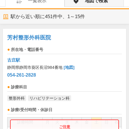
一覧表示
地図で検索
駅から近い順に
451
件中、
1～15件
芳村整形外科医院
所在地・電話番号
古庄駅
静岡県静岡市葵区長沼984番地
[地図]
054-261-2828
診療科目
整形外科
リハビリテーション科
診療/受付時間・休診日
診療時間
月
火
水
木
金
土
日
祝