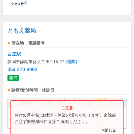
※
アクセス数
ともえ薬局
所在地・電話番号
古庄駅
静岡県静岡市葵区古庄2-15-27
[地図]
054-270-4093
薬局
診療/受付時間・休診日
営業時間
月
火
水
木
金
土
日
祝
9:00～12:00
●
●
お盆(8月中旬)は休診・休業の場合があります。来院前
に必ず医療機関に直接ご確認ください。
9:00～18:30
●
●
●
●
×閉じる