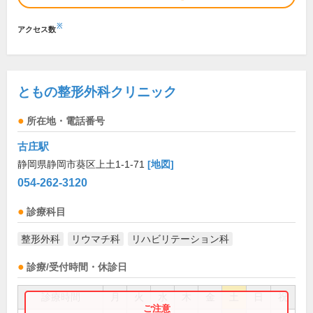
※
アクセス数
ともの整形外科クリニック
所在地・電話番号
古庄駅
静岡県静岡市葵区上土1-1-71
[地図]
054-262-3120
診療科目
整形外科
リウマチ科
リハビリテーション科
診療/受付時間・休診日
診療時間
月
火
水
木
金
土
日
祝