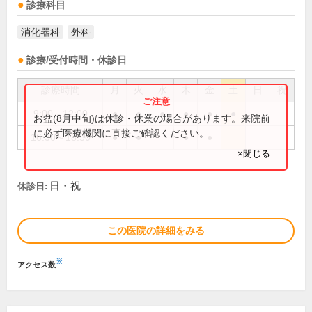
診療科目
消化器科
外科
診療/受付時間・休診日
診療時間
月
火
水
木
金
土
日
祝
9:00～12:00
●
●
●
●
●
●
お盆(8月中旬)は休診・休業の場合があります。来院前
に必ず医療機関に直接ご確認ください。
16:30～18:30
●
●
●
●
×閉じる
日・祝
休診日:
この医院の詳細をみる
※
アクセス数