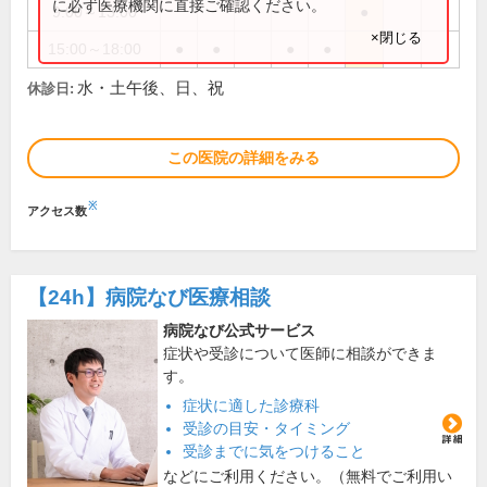
に必ず医療機関に直接ご確認ください。
9:00～13:00
●
×閉じる
15:00～18:00
●
●
●
●
水・土午後、日、祝
休診日:
この医院の詳細をみる
※
アクセス数
【24h】
病院なび医療相談
病院なび公式サービス
症状や受診について医師に相談ができま
す。
症状に適した診療科
受診の目安・タイミング
受診までに気をつけること
などにご利用ください。（無料でご利用い