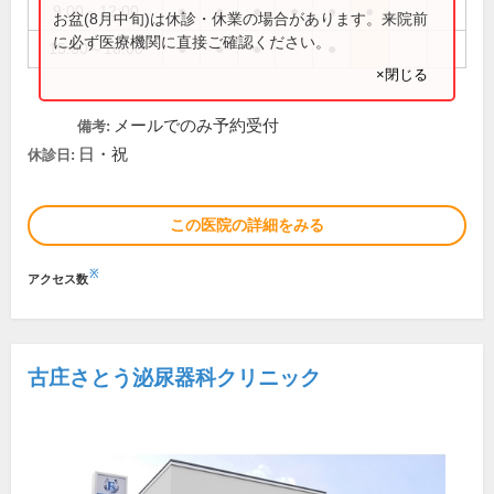
9:00～12:00
●
●
●
●
●
●
お盆(8月中旬)は休診・休業の場合があります。来院前
に必ず医療機関に直接ご確認ください。
15:00～18:00
●
●
●
●
×閉じる
メールでのみ予約受付
備考:
日・祝
休診日:
この医院の詳細をみる
※
アクセス数
古庄さとう泌尿器科クリニック