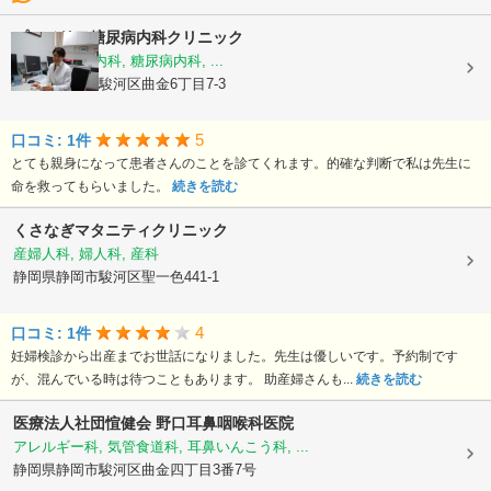
プルメリア糖尿病内科クリニック
内科, 内分泌内科, 糖尿病内科, ...
静岡県静岡市駿河区曲金6丁目7-3
5
口コミ: 1件
とても親身になって患者さんのことを診てくれます。的確な判断で私は先生に
命を救ってもらいました。
続きを読む
くさなぎマタニティクリニック
産婦人科, 婦人科, 産科
静岡県静岡市駿河区聖一色441-1
4
口コミ: 1件
妊婦検診から出産までお世話になりました。先生は優しいです。予約制です
が、混んでいる時は待つこともあります。 助産婦さんも...
続きを読む
医療法人社団愃健会
野口耳鼻咽喉科医院
アレルギー科, 気管食道科, 耳鼻いんこう科, ...
静岡県静岡市駿河区曲金四丁目3番7号