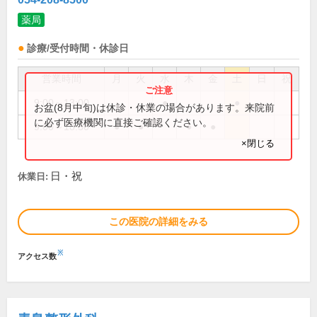
薬局
診療/受付時間・休診日
営業時間
月
火
水
木
金
土
日
祝
9:00～13:00
●
●
お盆(8月中旬)は休診・休業の場合があります。来院前
に必ず医療機関に直接ご確認ください。
9:00～18:30
●
●
●
●
×閉じる
日・祝
休業日:
この医院の詳細をみる
※
アクセス数