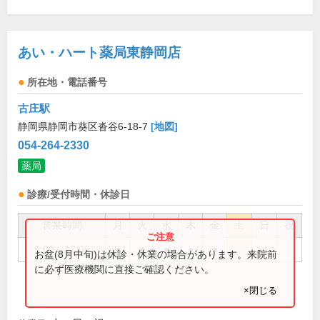
あい・ハート薬局東静岡店
所在地・電話番号
古庄駅
静岡県静岡市葵区沓谷6-18-7
[地図]
054-264-2330
薬局
診療/受付時間・休診日
営業時間
月
火
水
木
金
土
日
祝
9:00～17:00
●
●
●
●
●
お盆(8月中旬)は休診・休業の場合があります。来院前
に必ず医療機関に直接ご確認ください。
×閉じる