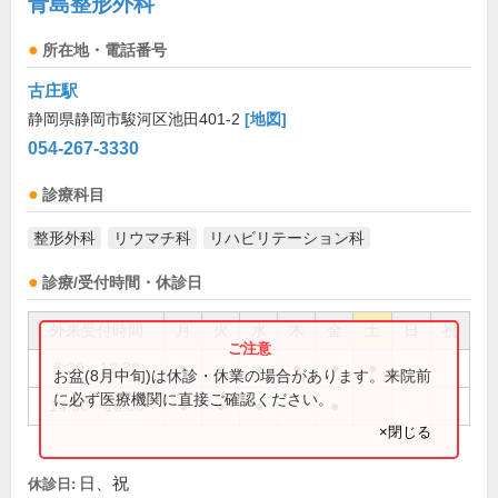
青島整形外科
所在地・電話番号
古庄駅
静岡県静岡市駿河区池田401-2
[地図]
054-267-3330
診療科目
整形外科
リウマチ科
リハビリテーション科
診療/受付時間・休診日
外来受付時間
月
火
水
木
金
土
日
祝
8:30～12:30
●
●
●
●
●
●
お盆(8月中旬)は休診・休業の場合があります。来院前
に必ず医療機関に直接ご確認ください。
14:30～18:00
●
●
●
●
×閉じる
日、祝
休診日: