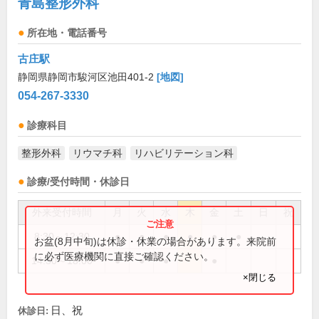
青島整形外科
所在地・電話番号
古庄駅
静岡県静岡市駿河区池田401-2
[地図]
054-267-3330
診療科目
整形外科
リウマチ科
リハビリテーション科
診療/受付時間・休診日
外来受付時間
月
火
水
木
金
土
日
祝
8:30～12:30
●
●
●
●
●
●
お盆(8月中旬)は休診・休業の場合があります。来院前
に必ず医療機関に直接ご確認ください。
14:30～18:00
●
●
●
●
×閉じる
日、祝
休診日: