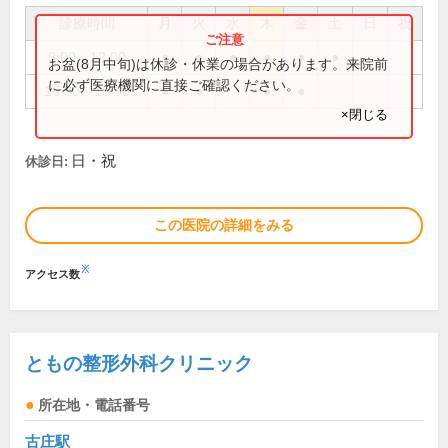
診療時間
月
火
水
木
金
土
日
祝
9:00～12:00
●
●
●
●
●
●
お盆(8月中旬)は休診・休業の場合があります。来院前
に必ず医療機関に直接ご確認ください。
16:30～18:30
●
●
●
●
×閉じる
日・祝
休診日:
この医院の詳細をみる
※
アクセス数
ともの整形外科クリニック
所在地・電話番号
古庄駅