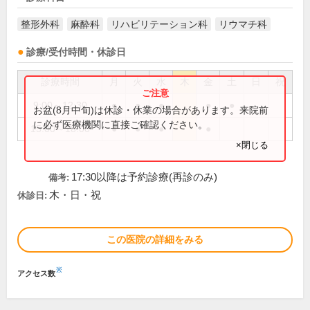
整形外科
麻酔科
リハビリテーション科
リウマチ科
診療/受付時間・休診日
診療時間
月
火
水
木
金
土
日
祝
9:00～12:30
●
●
●
●
●
お盆(8月中旬)は休診・休業の場合があります。来院前
に必ず医療機関に直接ご確認ください。
15:00～18:00
●
●
●
●
×閉じる
17:30以降は予約診療(再診のみ)
備考:
木・日・祝
休診日:
この医院の詳細をみる
※
アクセス数