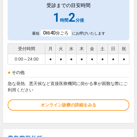
受診までの目安時間
1
2
時間
分後
0
40
時
分ごろ
最短
にお呼びいたします
受付時間
月
火
水
木
金
土
日
祝
0:00～24:00
●
●
●
●
●
●
●
●
その他
急な発熱、悪天候など直接医療機関に掛かる事が困難な際にご
利用ください
オンライン診療の詳細をみる