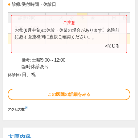
診療/受付時間・休診日
診療時間
月
火
水
木
金
土
日
祝
9:00～12:00
●
お盆(8月中旬)は休診・休業の場合があります。来院前
に必ず医療機関に直接ご確認ください。
13:00～19:00
●
●
●
●
●
×閉じる
土曜9:00～12:00
備考:
臨時休診あり
日、祝
休診日:
この医院の詳細をみる
※
アクセス数
大原内科