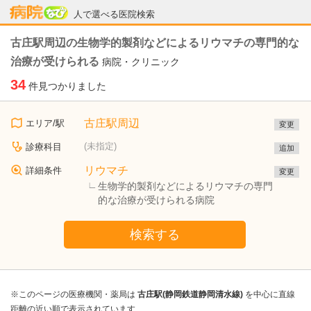
病院なび
人で選べる医院検索
古庄駅周辺の生物学的製剤などによるリウマチの専門的な
治療が受けられる
病院・クリニック
34
件見つかりました
古庄駅周辺
エリア/駅
変更
(未指定)
診療科目
追加
リウマチ
詳細条件
変更
生物学的製剤などによるリウマチの専門
的な治療が受けられる病院
検索する
※このページの医療機関・薬局は
古庄駅(静岡鉄道静岡清水線)
を中心に直線
距離の近い順で表示されています