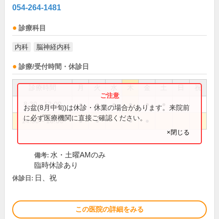
054-264-1481
診療科目
内科
脳神経内科
診療/受付時間・休診日
診療時間
月
火
水
木
金
土
日
祝
8:30～12:00
●
●
●
●
●
●
お盆(8月中旬)は休診・休業の場合があります。来院前
に必ず医療機関に直接ご確認ください。
14:30～18:00
●
●
●
●
×閉じる
水・土曜AMのみ
備考:
臨時休診あり
日、祝
休診日:
この医院の詳細をみる