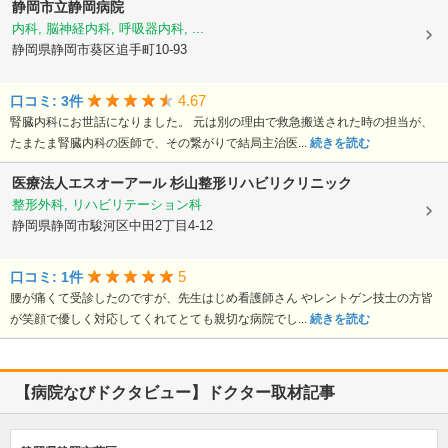
静岡市立静岡病院
内科, 脳神経内科, 呼吸器内科, ...
静岡県静岡市葵区追手町10-93
4.67
口コミ: 3件
腎臓内科にお世話になりました。 元は別の理由で救急搬送された時の担当が、
たまたま腎臓内科の医師で、その繋がりで結局主治医...
続きを読む
医療法人エスオーアール
杉山整形リハビリクリニック
整形外科, リハビリテーション科
静岡県静岡市駿河区中田2丁目4-12
5
口コミ: 1件
腰が痛くて受診したのですが、先生はじめ看護師さん やレントゲン技士の方皆
が笑顔で優しく対応してくれてとても親切な病院でし...
続きを読む
【病院なびドクタビュー】ドクター取材記事