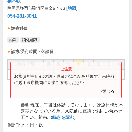
柚木駅
静岡県静岡市駿河区曲金5-4-63
[地図]
054-281-3041
診療科目
内科
消化器科
診療/受付時間・休診日
診療時間
月
火
水
木
金
土
日
祝
9:00～12:00
●
●
●
●
●
お盆(8月中旬)は休診・休業の場合があります。来院前
に必ず医療機関に直接ご確認ください。
×閉じる
現在、午後は休診しております。診療日時が不
備考:
定期となっている為、来院前に電話でお問い合わせ
下さい。新患...(
続きを読む
)
木・日・祝
休診日: