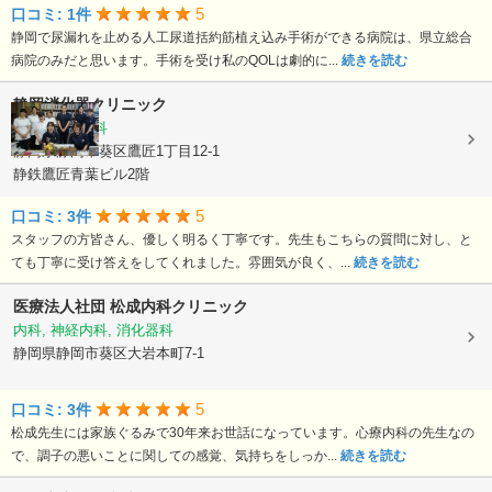
5
口コミ: 1件
静岡で尿漏れを止める人工尿道括約筋植え込み手術ができる病院は、県立総合
病院のみだと思います。手術を受け私のQOLは劇的に...
続きを読む
静岡消化器クリニック
内科, 消化器科
静岡県静岡市葵区鷹匠1丁目12-1
静鉄鷹匠青葉ビル2階
5
口コミ: 3件
スタッフの方皆さん、優しく明るく丁寧です。先生もこちらの質問に対し、と
ても丁寧に受け答えをしてくれました。雰囲気が良く、...
続きを読む
医療法人社団
松成内科クリニック
内科, 神経内科, 消化器科
静岡県静岡市葵区大岩本町7-1
5
口コミ: 3件
松成先生には家族ぐるみで30年来お世話になっています。心療内科の先生なの
で、調子の悪いことに関しての感覚、気持ちをしっか...
続きを読む