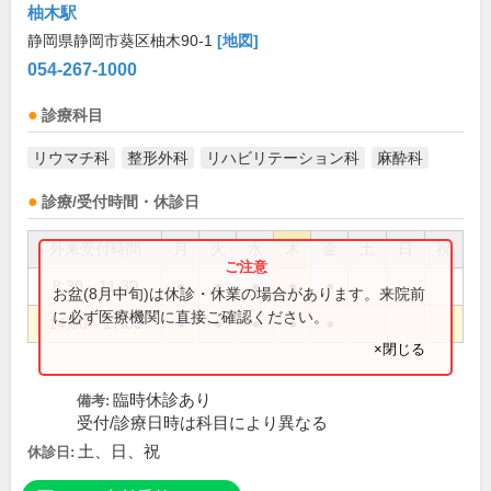
柚木駅
静岡県静岡市葵区柚木90-1
[地図]
054-267-1000
診療科目
リウマチ科
整形外科
リハビリテーション科
麻酔科
診療/受付時間・休診日
外来受付時間
月
火
水
木
金
土
日
祝
8:30～11:30
●
●
●
●
●
お盆(8月中旬)は休診・休業の場合があります。来院前
に必ず医療機関に直接ご確認ください。
14:00～17:00
●
●
●
●
●
×閉じる
臨時休診あり
備考:
受付/診療日時は科目により異なる
土、日、祝
休診日: