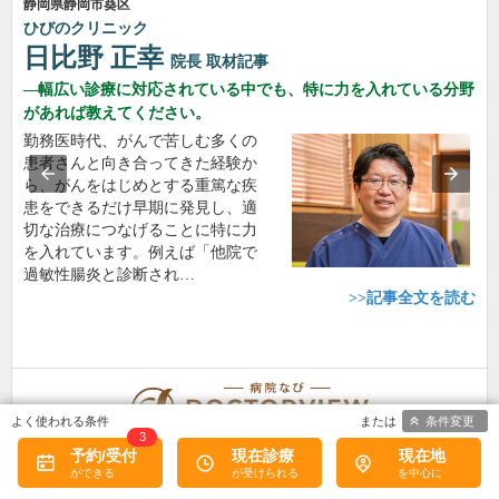
静岡県静岡市葵区
ひびのクリニック
日比野 正幸
院長
取材記事
幅広い診療に対応されている中でも、特に力を入れている分野
があれば教えてください。
勤務医時代、がんで苦しむ多くの
患者さんと向き合ってきた経験か
ら、がんをはじめとする重篤な疾
患をできるだけ早期に発見し、適
切な治療につなげることに特に力
を入れています。例えば「他院で
過敏性腸炎と診断され…
>>記事全文を読む
条件変更
3
予約/受付
現在診療
現在地