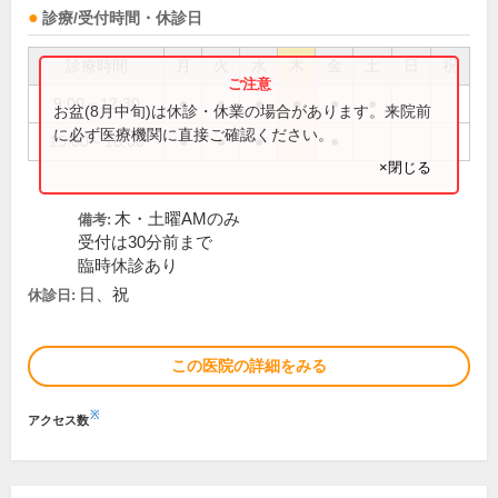
診療/受付時間・休診日
診療時間
月
火
水
木
金
土
日
祝
9:00～12:30
●
●
●
●
●
●
お盆(8月中旬)は休診・休業の場合があります。来院前
に必ず医療機関に直接ご確認ください。
15:00～18:00
●
●
●
●
×閉じる
木・土曜AMのみ
備考:
受付は30分前まで
臨時休診あり
日、祝
休診日:
この医院の詳細をみる
※
アクセス数