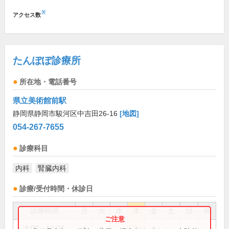
※
アクセス数
たんぽぽ診療所
所在地・電話番号
県立美術館前駅
静岡県静岡市駿河区中吉田26-16
[地図]
054-267-7655
診療科目
内科
腎臓内科
診療/受付時間・休診日
診療時間
月
火
水
木
金
土
日
祝
9:00～12:00
●
●
●
●