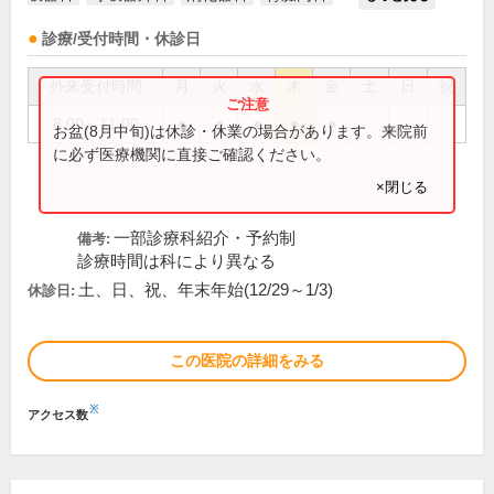
診療/受付時間・休診日
外来受付時間
月
火
水
木
金
土
日
祝
8:00～11:00
●
●
●
●
●
お盆(8月中旬)は休診・休業の場合があります。来院前
に必ず医療機関に直接ご確認ください。
×閉じる
一部診療科紹介・予約制
備考:
診療時間は科により異なる
土、日、祝、年末年始(12/29～1/3)
休診日:
この医院の詳細をみる
※
アクセス数