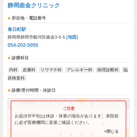
静岡曲金クリニック
所在地・電話番号
春日町駅
静岡県静岡市駿河区曲金3-5-5
[地図]
054-202-5050
診療科目
内科
皮膚科
リウマチ科
アレルギー科
病理診断科
臨
床検査科
診療/受付時間・休診日
診療時間
月
火
水
木
金
土
日
祝
8:30～12:00
●
●
●
●
●
お盆(8月中旬)は休診・休業の場合があります。来院前
に必ず医療機関に直接ご確認ください。
13:00～17:00
●
×閉じる
13:30～17:30
●
●
●
●