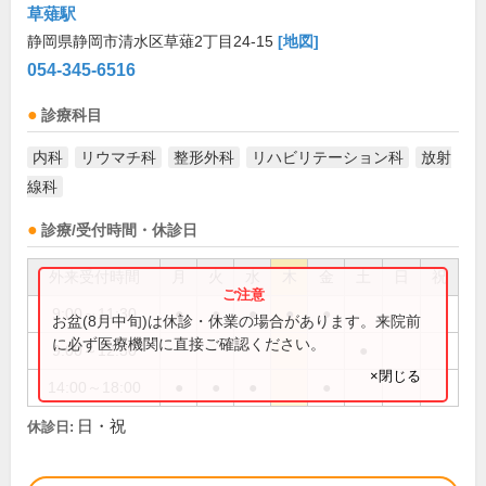
草薙駅
静岡県静岡市清水区草薙2丁目24-15
[地図]
054-345-6516
診療科目
内科
リウマチ科
整形外科
リハビリテーション科
放射
線科
診療/受付時間・休診日
外来受付時間
月
火
水
木
金
土
日
祝
9:00～11:30
●
●
●
●
●
お盆(8月中旬)は休診・休業の場合があります。来院前
に必ず医療機関に直接ご確認ください。
9:00～12:30
●
×閉じる
14:00～18:00
●
●
●
●
日・祝
休診日: