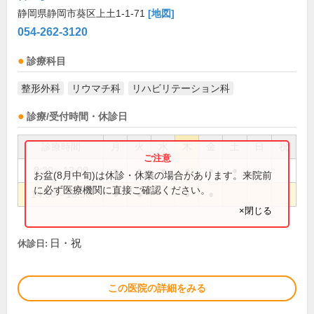
静岡県静岡市葵区上土1-1-71
[地図]
054-262-3120
診療科目
整形外科
リウマチ科
リハビリテーション科
診療/受付時間・休診日
診療時間
月
火
水
木
金
土
日
祝
8:30～12:00
●
●
●
●
●
●
お盆(8月中旬)は休診・休業の場合があります。来院前
に必ず医療機関に直接ご確認ください。
14:30～18:30
●
●
●
●
×閉じる
日・祝
休診日:
この医院の詳細をみる