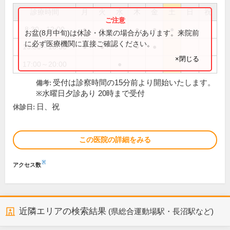
診療時間
月
火
水
木
金
土
日
祝
8:30～12:00
●
●
●
●
●
お盆(8月中旬)は休診・休業の場合があります。来院前
に必ず医療機関に直接ご確認ください。
15:30～18:30
●
●
●
●
×閉じる
17:00～20:00
●
受付は診察時間の15分前より開始いたします。
備考:
※水曜日夕診あり 20時まで受付
日、祝
休診日:
この医院の詳細をみる
※
アクセス数
近隣エリアの検索結果
(県総合運動場駅・長沼駅など)