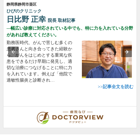
静岡県静岡市葵区
ひびのクリニック
日比野 正幸
院長
取材記事
幅広い診療に対応されている中でも、特に力を入れている分野
があれば教えてください。
勤務医時代、がんで苦しむ多くの
患者さんと向き合ってきた経験か
ら、がんをはじめとする重篤な疾
患をできるだけ早期に発見し、適
切な治療につなげることに特に力
を入れています。例えば「他院で
過敏性腸炎と診断され…
>>記事全文を読む