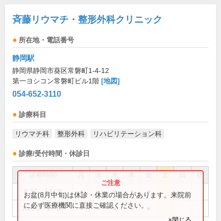
斉藤リウマチ・整形外科クリニック
所在地・電話番号
静岡駅
静岡県静岡市葵区常磐町1-4-12
第一ヨシコン常磐町ビル1階
[地図]
054-652-3110
診療科目
リウマチ科
整形外科
リハビリテーション科
診療/受付時間・休診日
診療時間
月
火
水
木
金
土
日
祝
8:30～13:00
●
●
●
●
●
お盆(8月中旬)は休診・休業の場合があります。来院前
に必ず医療機関に直接ご確認ください。
14:00～17:00
●
●
●
●
●
×閉じる