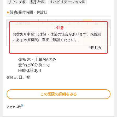
リウマチ科
整形外科
リハビリテーション科
診療/受付時間・休診日
診療時間
月
火
水
木
金
土
日
祝
9:00～12:30
●
●
●
●
●
●
お盆(8月中旬)は休診・休業の場合があります。来院前
に必ず医療機関に直接ご確認ください。
15:00～18:00
●
●
●
●
×閉じる
木・土曜AMのみ
備考:
受付は30分前まで
臨時休診あり
日、祝
休診日:
この医院の詳細をみる
※
アクセス数