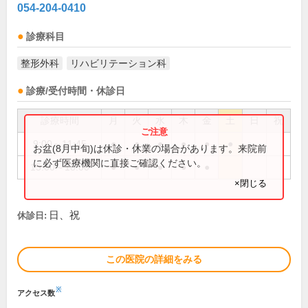
054-204-0410
診療科目
整形外科
リハビリテーション科
診療/受付時間・休診日
診療時間
月
火
水
木
金
土
日
祝
9:00～11:45
●
●
●
●
●
●
お盆(8月中旬)は休診・休業の場合があります。来院前
に必ず医療機関に直接ご確認ください。
15:00～18:00
●
●
●
●
●
×閉じる
日、祝
休診日:
この医院の詳細をみる
※
アクセス数