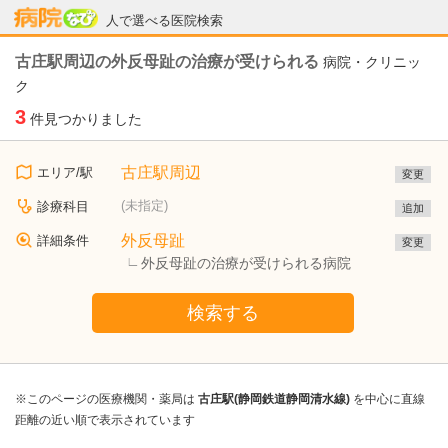
病院なび
人で選べる医院検索
古庄駅周辺の外反母趾の治療が受けられる
病院・クリニッ
ク
3
件見つかりました
古庄駅周辺
エリア/駅
変更
(未指定)
診療科目
追加
外反母趾
詳細条件
変更
外反母趾の治療が受けられる病院
検索する
※このページの医療機関・薬局は
古庄駅(静岡鉄道静岡清水線)
を中心に直線
距離の近い順で表示されています