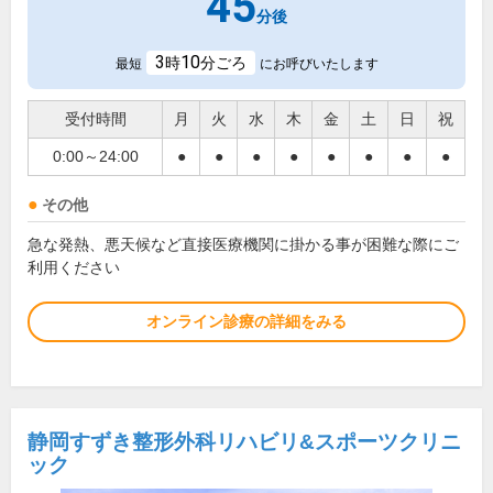
45
分後
3
10
時
分ごろ
最短
にお呼びいたします
受付時間
月
火
水
木
金
土
日
祝
0:00～24:00
●
●
●
●
●
●
●
●
その他
急な発熱、悪天候など直接医療機関に掛かる事が困難な際にご
利用ください
オンライン診療の詳細をみる
静岡すずき整形外科リハビリ&スポーツクリニ
ック