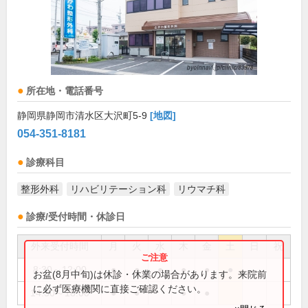
所在地・電話番号
静岡県静岡市清水区大沢町5-9
[地図]
054-351-8181
診療科目
整形外科
リハビリテーション科
リウマチ科
診療/受付時間・休診日
外来受付時間
月
火
水
木
金
土
日
祝
8:30～12:00
●
●
●
●
●
●
お盆(8月中旬)は休診・休業の場合があります。来院前
に必ず医療機関に直接ご確認ください。
14:30～18:00
●
●
●
●