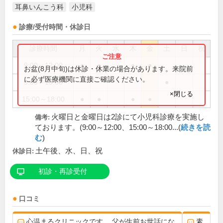
耳鼻いんこう科
小児科
診療/受付時間・休診日
診療時間
月
火
水
木
金
土
日
祝
9:00～12:00
●
●
●
●
お盆(8月中旬)は休診・休業の場合があります。来院前
に必ず医療機関に直接ご確認ください。
9:00～13:00
●
×閉じる
15:00～18:00
●
●
●
●
火曜日と金曜日は2診にて小児科診療を実施し
備考:
ております。(9:00～12:00、15:00～18:00...(
続きを読
む
)
土午後、水、日、祝
休診日:
初診・再診受付
口コミ
心温まるクリニックです。 父が生前お世話にな
素