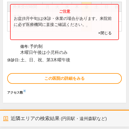
外来受付時間
月
火
水
木
金
土
日
祝
8:30～11:30
●
●
●
●
●
お盆(8月中旬)は休診・休業の場合があります。来院前
に必ず医療機関に直接ご確認ください。
13:00～16:30
●
●
●
●
●
×閉じる
予約制
備考:
木曜日午後は小児科のみ
土、日、祝、第3木曜午後
休診日:
この医院の詳細をみる
※
アクセス数
近隣エリアの検索結果
(円田駅・遠州森駅など)