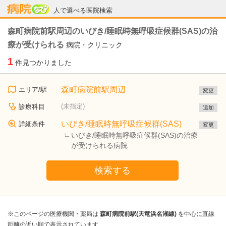
病院なび
人で選べる医院検索
森町病院前駅周辺のいびき/睡眠時無呼吸症候群(SAS)の治
療が受けられる
病院・クリニック
1
件見つかりました
森町病院前駅周辺
エリア/駅
変更
(未指定)
診療科目
追加
いびき/睡眠時無呼吸症候群(SAS)
詳細条件
変更
いびき/睡眠時無呼吸症候群(SAS)の治療
が受けられる病院
検索する
※このページの医療機関・薬局は
森町病院前駅(天竜浜名湖線)
を中心に直線
距離の近い順で表示されています