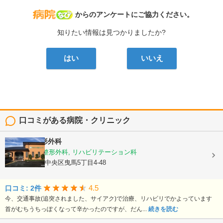
病院なび
からのアンケートにご協力ください。
知りたい情報は見つかりましたか?
はい
いいえ
口コミがある病院・クリニック
やまうち整形外科
リウマチ科, 整形外科, リハビリテーション科
静岡県浜松市中央区曳馬5丁目4-48
4.5
口コミ: 2件
今、交通事故(追突されました、サイアク)で治療、リハビリでかよっています
首がむちうちっぽくなって辛かったのですが、だん...
続きを読む