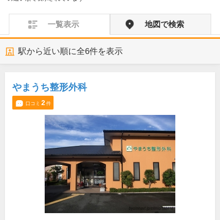
一覧表示
地図で検索
駅から近い順に全
6
件を表示
やまうち整形外科
2
口コミ
件