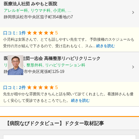
医療法人社団
みやもと医院
アレルギー科, リウマチ科, 小児科, ...
静岡県浜松市中央区茄子町354番地の7
5
口コミ: 1件
小児科は女医さんで、とても話しやすい先生です。 予防接種のスケジュールも
受付の方が組んで下さるので、受け忘れもなく、スム...
続きを読む
医療法人社団一志会
高橋整形リハビリクリニック
リウマチ科, 整形外科, リハビリテーション科
静岡県浜松市中央区尾張町125-19
5
口コミ: 2件
先生が穏やかな雰囲気できちんと話を聞いて診てくれました。看護師さんも優
しく安心して受診できるところでした。
続きを読む
【病院なびドクタビュー】ドクター取材記事