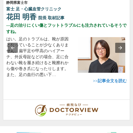
静岡県富士市
富士 足・心臓血管クリニック
花田 明香
院長
取材記事
足の治りにくい傷とフットトラブルにも注力されているそうで
すね。
はい。足のトラブルは、靴が原因
となっていることが少なくありま
せん。扁平足や甲高のハイアー
チ、外反母趾などの場合、足に合
わない靴を履き続けると靴擦れか
ら傷や巻き爪になったりします。
また、足の血行の悪い下…
>>記事全文を読む