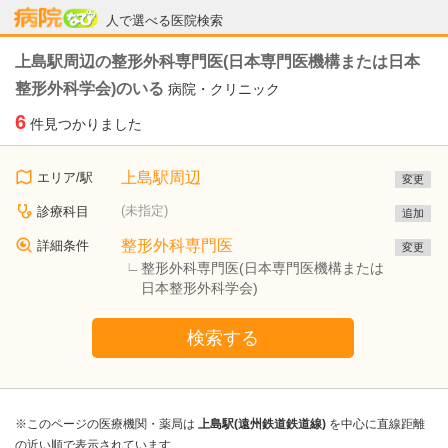
病院なび
人で選べる医院検索
上島駅周辺の整形外科専門医(日本専門医機構または日本
整形外科学会)のいる
病院・クリニック
6
件見つかりました
上島駅周辺
エリア/駅
変更
(未指定)
診療科目
追加
整形外科専門医
詳細条件
変更
整形外科専門医(日本専門医機構または
日本整形外科学会)
検索する
※このページの医療機関・薬局は
上島駅(遠州鉄道鉄道線)
を中心に直線距離
の近い順で表示されています