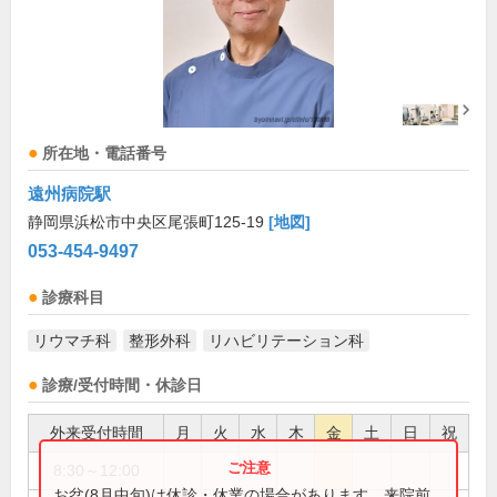
所在地・電話番号
遠州病院駅
静岡県浜松市中央区尾張町125-19
[地図]
053-454-9497
診療科目
リウマチ科
整形外科
リハビリテーション科
診療/受付時間・休診日
外来受付時間
月
火
水
木
金
土
日
祝
8:30～12:00
●
お盆(8月中旬)は休診・休業の場合があります。来院前