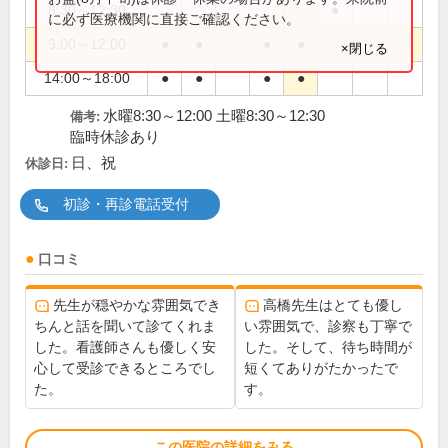
8:30～12:30
●
に必ず医療機関に直接ご確認ください。
9:00～12:00
●
●
●
●
×閉じる
14:00～18:00
●
●
●
●
水曜8:30～12:00 土曜8:30～12:30
備考:
臨時休診あり
日、祝
休診日:
初診・再診電話受付
口コミ
先生が穏やかな雰囲気でき
高橋先生はとても優し
ちんと話を聞いて診てくれま
い雰囲気で、診察も丁寧で
した。看護師さんも優しく安
した。そして、待ち時間が
心して受診できるところでし
短くてありがたかったで
た。
す。
この医院の詳細をみる