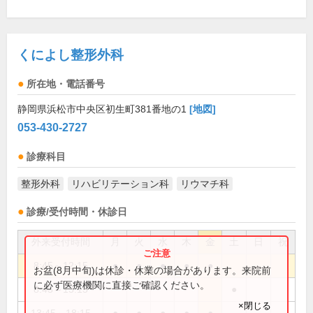
くによし整形外科
所在地・電話番号
静岡県浜松市中央区初生町381番地の1
[地図]
053-430-2727
診療科目
整形外科
リハビリテーション科
リウマチ科
診療/受付時間・休診日
外来受付時間
月
火
水
木
金
土
日
祝
8:45～12:15
●
●
●
●
●
お盆(8月中旬)は休診・休業の場合があります。来院前
に必ず医療機関に直接ご確認ください。
8:45～13:15
●
×閉じる