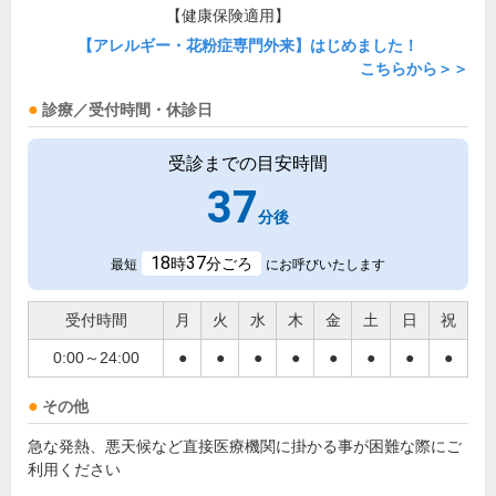
【健康保険適用】
【アレルギー・花粉症専門外来】はじめました！
こちらから＞＞
診療／受付時間・休診日
受診までの目安時間
37
分後
18
37
時
分ごろ
最短
にお呼びいたします
受付時間
月
火
水
木
金
土
日
祝
0:00～24:00
●
●
●
●
●
●
●
●
その他
急な発熱、悪天候など直接医療機関に掛かる事が困難な際にご
利用ください