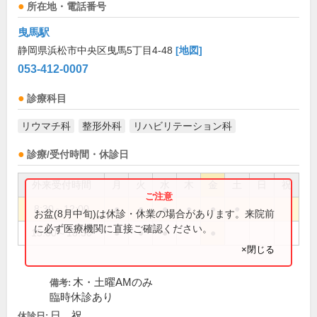
所在地・電話番号
曳馬駅
静岡県浜松市中央区曳馬5丁目4-48
[地図]
053-412-0007
診療科目
リウマチ科
整形外科
リハビリテーション科
診療/受付時間・休診日
外来受付時間
月
火
水
木
金
土
日
祝
8:30～12:00
●
●
●
●
●
●
お盆(8月中旬)は休診・休業の場合があります。来院前
に必ず医療機関に直接ご確認ください。
15:00～18:30
●
●
●
●
×閉じる
木・土曜AMのみ
備考:
臨時休診あり
日、祝
休診日: