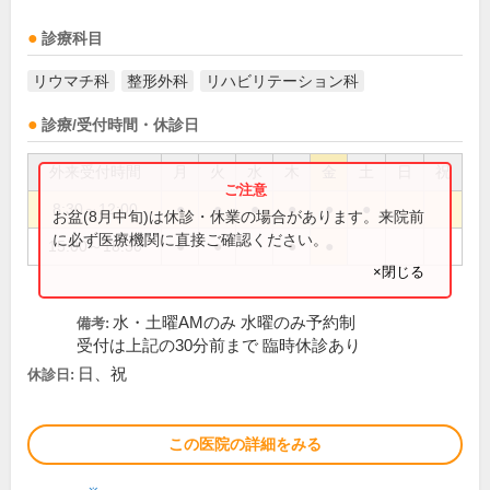
診療科目
リウマチ科
整形外科
リハビリテーション科
診療/受付時間・休診日
外来受付時間
月
火
水
木
金
土
日
祝
8:30～12:00
●
●
●
●
●
●
お盆(8月中旬)は休診・休業の場合があります。来院前
に必ず医療機関に直接ご確認ください。
15:00～18:30
●
●
●
●
×閉じる
水・土曜AMのみ 水曜のみ予約制
備考:
受付は上記の30分前まで 臨時休診あり
日、祝
休診日:
この医院の詳細をみる