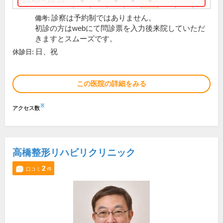
13:45～18:15
●
●
●
●
●
診察は予約制ではありません。
備考:
初診の方はwebにて問診票を入力後来院していただ
きますとスムーズです。
日、祝
休診日:
この医院の詳細をみる
※
アクセス数
高橋整形リハビリクリニック
2
口コミ
件