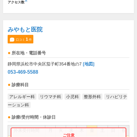
※
アクセス数
みやもと医院
1
口コミ
件
所在地・電話番号
静岡県浜松市中央区茄子町354番地の7
[地図]
053-469-5588
診療科目
アレルギー科
リウマチ科
小児科
整形外科
リハビリテ
ーション科
診療/受付時間・休診日
外来受付時間
月
火
水
木
金
土
日
祝