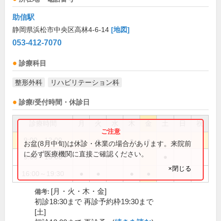
助信駅
静岡県浜松市中央区高林4-6-14
[地図]
053-412-7070
診療科目
整形外科
リハビリテーション科
診療/受付時間・休診日
診療時間
月
火
水
木
金
土
日
祝
9:00～12:00
●
●
●
●
お盆(8月中旬)は休診・休業の場合があります。来院前
に必ず医療機関に直接ご確認ください。
9:00～13:00
●
×閉じる
16:00～19:30
●
●
●
●
[月・火・木・金]
備考:
初診18:30まで 再診予約枠19:30まで
[土]