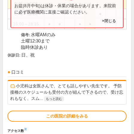
8:45～12:00
●
●
●
●
●
お盆(8月中旬)は休診・休業の場合があります。来院前
に必ず医療機関に直接ご確認ください。
8:45～12:30
●
×閉じる
15:00～18:15
●
●
●
●
水曜AMのみ
備考:
土曜12:30まで
臨時休診あり
日、祝
休診日:
口コミ
小児科は女医さんで、とても話しやすい先生です。 予防
接種のスケジュールも受付の方が組んで下さるので、受け忘
れもなく、スム...
もっと読む
この医院の詳細をみる
※
アクセス数