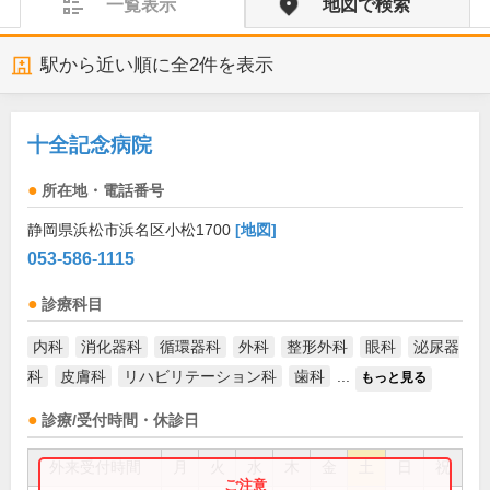
一覧表示
地図で検索
駅から近い順に全
2
件を表示
十全記念病院
所在地・電話番号
静岡県浜松市浜名区小松1700
[地図]
053-586-1115
診療科目
内科
消化器科
循環器科
外科
整形外科
眼科
泌尿器
科
皮膚科
リハビリテーション科
歯科
...
もっと見る
診療/受付時間・休診日
外来受付時間
月
火
水
木
金
土
日
祝