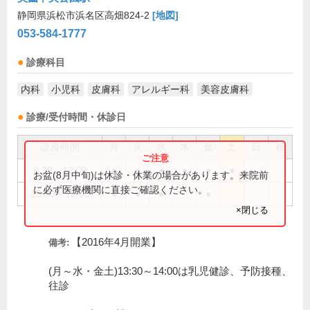
静岡県浜松市浜名区高畑824-2
[地図]
053-584-1777
診療科目
内科
小児科
皮膚科
アレルギー科
美容皮膚科
診療/受付時間・休診日
診療時間
月
火
水
木
金
土
日
祝
8:30～12:00
●
●
●
●
●
●
お盆(8月中旬)は休診・休業の場合があります。来院前
に必ず医療機関に直接ご確認ください。
15:30～18:00
●
●
●
●
×閉じる
【2016年4月開業】
備考:
(月～水・金土)13:30～14:00は乳児健診、予防接種、
往診