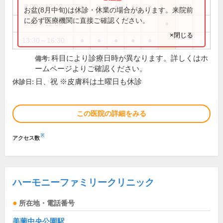
8:00～12:00
●
●
●
●
●
お盆(8月中旬)は休診・休業の場合があります。来院前
に必ず医療機関に直接ご確認ください。
8:00～12:30
●
×閉じる
13:30～16:30
●
●
●
●
●
科目により診療日時が異なります。詳しくはホ
備考:
ームページよりご確認ください。
日、祝 ※皮膚科は土曜日も休診
休診日:
この医院の詳細をみる
※
アクセス数
ハーモニーファミリークリニック
所在地・電話番号
美薗中央公園駅