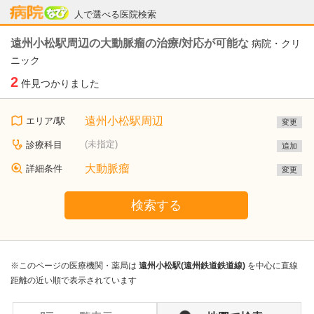
病院なび
人で選べる医院検索
遠州小松駅周辺の大動脈瘤の治療/対応が可能な
病院・クリ
ニック
2
件見つかりました
遠州小松駅周辺
エリア/駅
変更
(未指定)
診療科目
追加
大動脈瘤
詳細条件
変更
検索する
※このページの医療機関・薬局は
遠州小松駅(遠州鉄道鉄道線)
を中心に直線
距離の近い順で表示されています