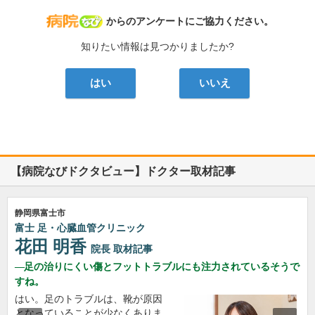
病院なび
からのアンケートにご協力ください。
知りたい情報は見つかりましたか?
はい
いいえ
【病院なびドクタビュー】ドクター取材記事
静岡県富士市
富士 足・心臓血管クリニック
花田 明香
院長
取材記事
足の治りにくい傷とフットトラブルにも注力されているそうで
すね。
はい。足のトラブルは、靴が原因
となっていることが少なくありま