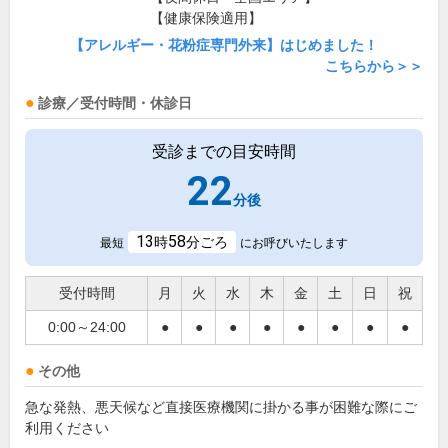
【健康保険適用】
【アレルギー・花粉症専門外来】はじめました！
こちらから＞＞
診療／受付時間・休診日
受診までの目安時間
22
分後
13
58
時
分ごろ
最短
にお呼びいたします
受付時間
月
火
水
木
金
土
日
祝
0:00～24:00
●
●
●
●
●
●
●
●
その他
急な発熱、悪天候など直接医療機関に掛かる事が困難な際にご
利用ください