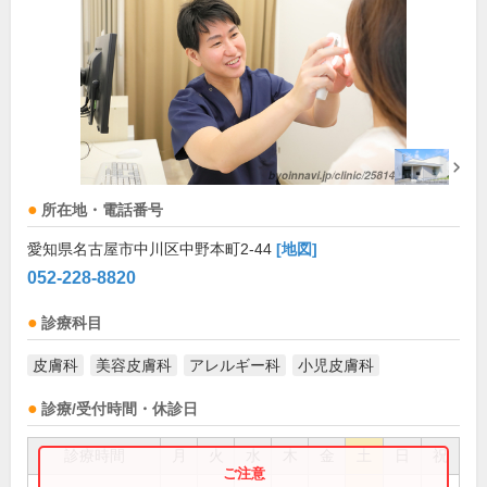
所在地・電話番号
愛知県名古屋市中川区中野本町2-44
[地図]
052-228-8820
診療科目
皮膚科
美容皮膚科
アレルギー科
小児皮膚科
診療/受付時間・休診日
診療時間
月
火
水
木
金
土
日
祝