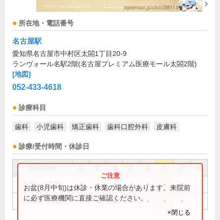
所在地・電話番号
名古屋駅
愛知県名古屋市中村区太閤1丁目20-9
ランヴォール名駅2階(名古屋プレミアム医療モール太閤2階)
[地図]
052-433-4618
診療科目
歯科
小児歯科
矯正歯科
歯科口腔外科
皮膚科
診療/受付時間・休診日
診療時間
月
火
水
木
金
土
日
祝
8:30～12:30
●
●
●
●
●
●
●
お盆(8月中旬)は休診・休業の場合があります。来院前
に必ず医療機関に直接ご確認ください。
13:30～17:30
●
●
●
●
●
●
●
×閉じる