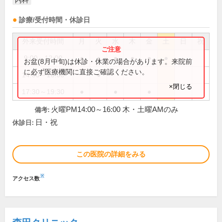
内科
診療/受付時間・休診日
外来受付時間
月
火
水
木
金
土
日
祝
9:00～12:00
●
●
●
●
●
●
お盆(8月中旬)は休診・休業の場合があります。来院前
に必ず医療機関に直接ご確認ください。
14:00～16:00
●
×閉じる
17:30～19:30
●
●
●
火曜PM14:00～16:00 木・土曜AMのみ
備考:
日・祝
休診日:
この医院の詳細をみる
※
アクセス数