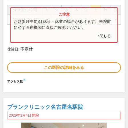
外来受付時間
月
火
水
木
金
土
日
祝
10:00～20:00
●
●
●
●
●
●
●
●
お盆(8月中旬)は休診・休業の場合があります。来院前
に必ず医療機関に直接ご確認ください。
×閉じる
不定休
休診日:
この医院の詳細をみる
※
アクセス数
ブランクリニック名古屋名駅院
2026年2月4日 開院