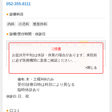
052-355-8111
診療科目
内科
小児科
整形外科
診療/受付時間・休診日
外来受付時間
月
火
水
木
金
土
日
祝
7:45～12:00
●
●
●
●
●
●
お盆(8月中旬)は休診・休業の場合があります。来院前
に必ず医療機関に直接ご確認ください。
16:00～19:00
●
●
●
●
×閉じる
木・土曜AMのみ
備考:
受付/診療日時は科目により異なる
臨時休診あり
日、祝
休診日:
口コミ