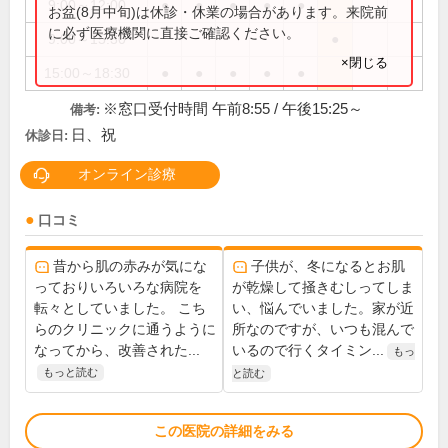
9:00～12:00
●
●
●
●
●
お盆(8月中旬)は休診・休業の場合があります。来院前
に必ず医療機関に直接ご確認ください。
9:00～15:30
●
×閉じる
15:00～18:30
●
●
●
●
●
※窓口受付時間 午前8:55 / 午後15:25～
備考:
日、祝
休診日:
オンライン診療
口コミ
昔から肌の赤みが気にな
子供が、冬になるとお肌
っておりいろいろな病院を
が乾燥して掻きむしってしま
転々としていました。 こち
い、悩んでいました。家が近
らのクリニックに通うように
所なのですが、いつも混んで
なってから、改善された...
いるので行くタイミン...
もっ
もっと読む
と読む
この医院の詳細をみる