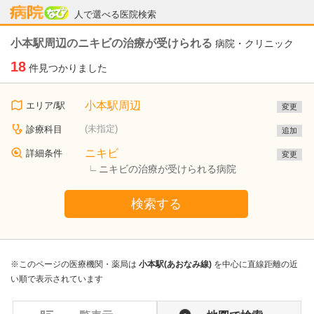
病院なび
人で選べる医院検索
小本駅周辺のニキビの治療が受けられる
病院・クリニック
18
件見つかりました
小本駅周辺
エリア/駅
変更
(未指定)
診療科目
追加
ニキビ
詳細条件
変更
ニキビの治療が受けられる病院
検索する
※このページの医療機関・薬局は
小本駅(あおなみ線)
を中心に直線距離の近
い順で表示されています