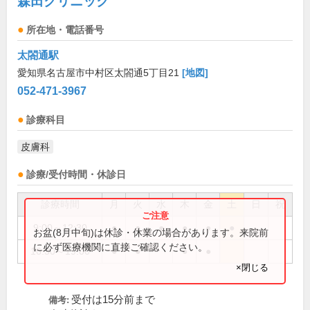
森田クリニック
所在地・電話番号
太閤通駅
愛知県名古屋市中村区太閤通5丁目21
[地図]
052-471-3967
診療科目
皮膚科
診療/受付時間・休診日
診療時間
月
火
水
木
金
土
日
祝
9:00～12:30
●
●
●
●
●
●
お盆(8月中旬)は休診・休業の場合があります。来院前
に必ず医療機関に直接ご確認ください。
16:30～19:00
●
●
●
●
×閉じる
受付は15分前まで
備考: