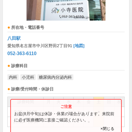
所在地・電話番号
八田駅
愛知県名古屋市中川区野田2丁目91
[地図]
052-363-6110
診療科目
内科
小児科
糖尿病内分泌内科
診療/受付時間・休診日
診療時間
月
火
水
木
金
土
日
祝
9:00～12:00
●
●
●
●
●
●
お盆(8月中旬)は休診・休業の場合があります。来院前
に必ず医療機関に直接ご確認ください。
13:30～16:30
●
●
●
●
×閉じる