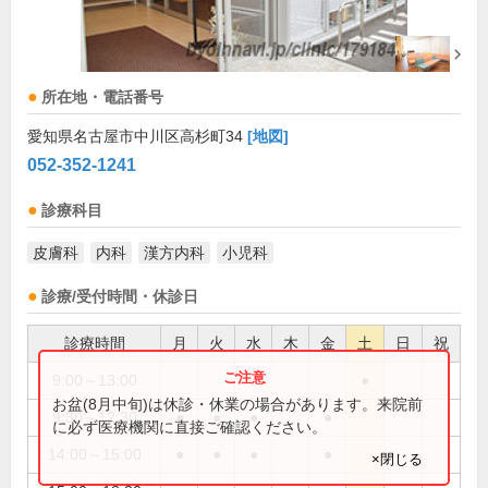
所在地・電話番号
愛知県名古屋市中川区高杉町34
[地図]
052-352-1241
診療科目
皮膚科
内科
漢方内科
小児科
診療/受付時間・休診日
診療時間
月
火
水
木
金
土
日
祝
9:00～13:00
●
お盆(8月中旬)は休診・休業の場合があります。来院前
9:30～12:30
●
●
●
●
に必ず医療機関に直接ご確認ください。
14:00～15:00
●
●
●
●
×閉じる