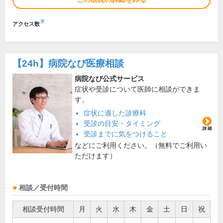
※
アクセス数
【24h】
病院なび医療相談
病院なび公式サービス
症状や受診について医師に相談ができま
す。
症状に適した診療科
受診の目安・タイミング
受診までに気をつけること
などにご利用ください。（無料でご利用い
ただけます）
相談／受付時間
相談受付時間
月
火
水
木
金
土
日
祝