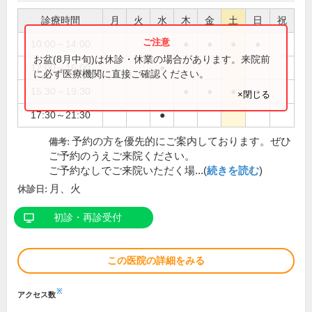
診療時間
月
火
水
木
金
土
日
祝
10:00～14:00
●
●
●
●
お盆(8月中旬)は休診・休業の場合があります。来院前
12:00～16:00
●
に必ず医療機関に直接ご確認ください。
15:30～19:30
●
●
●
●
×閉じる
17:30～21:30
●
予約の方を優先的にご案内しております。ぜひ
備考:
ご予約のうえご来院ください。
ご予約なしでご来院いただく場...(
続きを読む
)
月、火
休診日:
初診・再診受付
この医院の詳細をみる
※
アクセス数