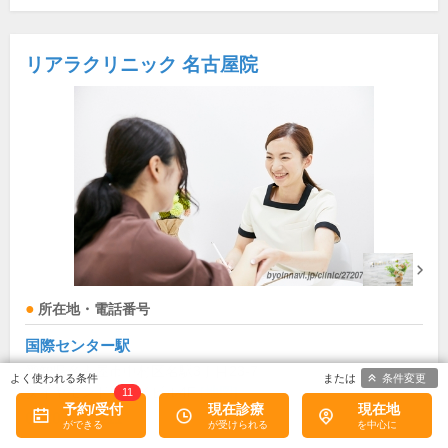
リアラクリニック 名古屋院
所在地・電話番号
国際センター駅
愛知県名古屋市中村区名駅3丁目23-7
条件変更
ダイヤモンドウェイビル4F
[地図]
11
予約/受付
現在診療
現在地
0120-112-611