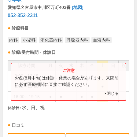
愛知県名古屋市中川区万町403番
[地図]
052-352-2311
診療科目
内科
小児科
消化器内科
呼吸器内科
血液内科
診療/受付時間・休診日
診療時間
月
火
水
木
金
土
日
祝
9:00～12:15
●
●
●
●
お盆(8月中旬)は休診・休業の場合があります。来院前
に必ず医療機関に直接ご確認ください。
9:00～13:00
●
×閉じる
16:00～19:15
●
●
●
●
水、日、祝
休診日:
口コミ