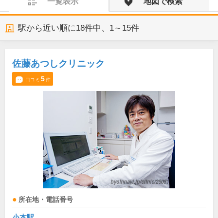
一覧表示
地図で検索
駅から近い順に
18
件中、
1～15件
佐藤あつしクリニック
5
口コミ
件
所在地・電話番号
小本駅