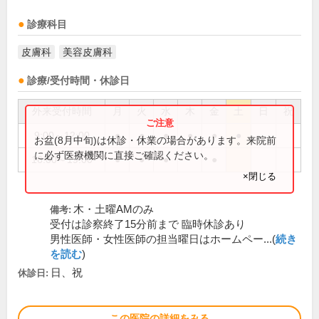
診療科目
皮膚科
美容皮膚科
診療/受付時間・休診日
外来受付時間
月
火
水
木
金
土
日
祝
9:00～12:00
●
●
●
●
●
●
お盆(8月中旬)は休診・休業の場合があります。来院前
に必ず医療機関に直接ご確認ください。
16:00～19:00
●
●
●
●
×閉じる
木・土曜AMのみ
備考:
受付は診察終了15分前まで 臨時休診あり
男性医師・女性医師の担当曜日はホームペー...(
続き
を読む
)
日、祝
休診日:
この医院の詳細をみる