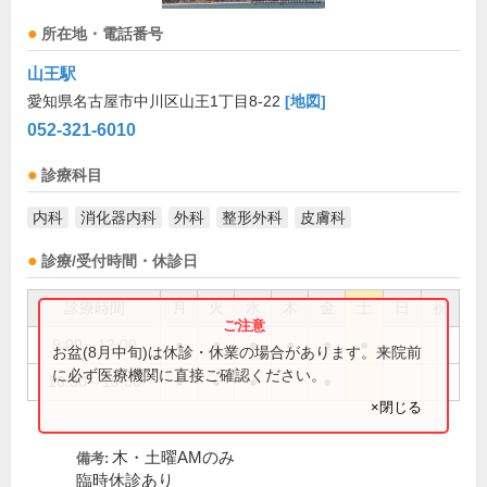
所在地・電話番号
山王駅
愛知県名古屋市中川区山王1丁目8-22
[地図]
052-321-6010
診療科目
内科
消化器内科
外科
整形外科
皮膚科
診療/受付時間・休診日
診療時間
月
火
水
木
金
土
日
祝
9:00～12:00
●
●
●
●
●
●
お盆(8月中旬)は休診・休業の場合があります。来院前
に必ず医療機関に直接ご確認ください。
16:30～19:00
●
●
●
●
×閉じる
木・土曜AMのみ
備考:
臨時休診あり