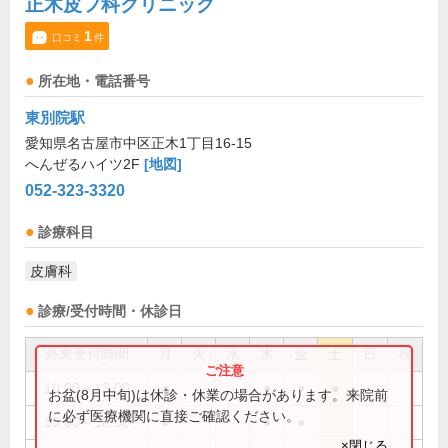
正木皮フ科クリニック
1
口コミ
件
所在地・電話番号
東別院駅
愛知県名古屋市中区正木1丁目16-15
へんぜるハイツ2F
[地図]
052-323-3320
診療科目
皮膚科
診療/受付時間・休診日
外来受付時間
月
火
水
木
金
土
日
祝
10:00～13:00
●
●
●
●
お盆(8月中旬)は休診・休業の場合があります。来院前
に必ず医療機関に直接ご確認ください。
16:00～18:00
●
●
●
×閉じる