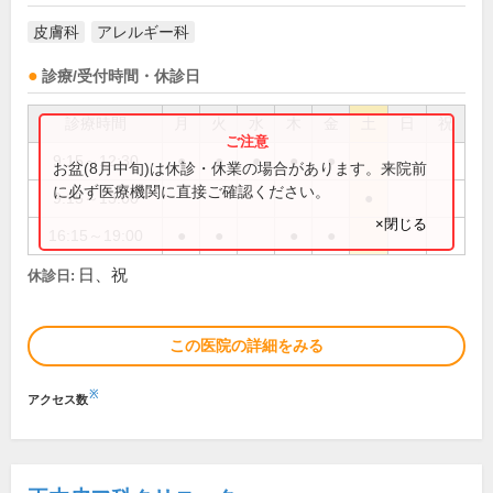
皮膚科
アレルギー科
診療/受付時間・休診日
診療時間
月
火
水
木
金
土
日
祝
9:15～12:30
●
●
●
●
●
お盆(8月中旬)は休診・休業の場合があります。来院前
に必ず医療機関に直接ご確認ください。
9:15～13:00
●
×閉じる
16:15～19:00
●
●
●
●
日、祝
休診日:
この医院の詳細をみる
※
アクセス数