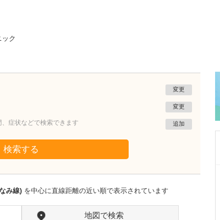
ニック
変更
変更
門、症状などで検索できます
追加
検索する
栃木県宇都宮市
トマト内科糖尿病高血圧甲状腺クリニック
なみ線)
を中心に直線距離の近い順で表示されています
増渕 孝道
院長
取材記事
患者さんの快適性や利便性について、どのよう
地図で検索