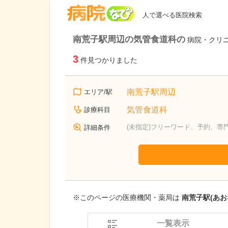
病院なび
人で選べる医院検索
南荒子駅周辺の気管食道科の
病院・クリ
3
件見つかりました
南荒子駅周辺
エリア/駅
気管食道科
診療科目
(未指定)フリーワード、予約、専
詳細条件
※このページの医療機関・薬局は
南荒子駅(あお
一覧表示