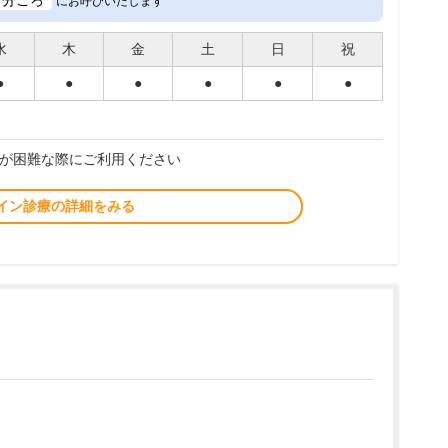
分ごろ
にお呼びいたします
水
木
金
土
日
祝
●
●
●
●
●
●
が困難な際にご利用ください
イン診療の詳細をみる