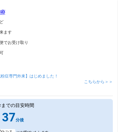
療
ど
来ます
便でお受け取り
可
花粉症専門外来】はじめました！
こちらから＞＞
診までの目安時間
37
分後
7