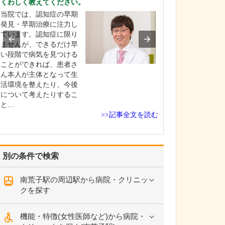
くわしく教えてください。
い。
当院では、認知症の早期
まずは患者さん
発見・早期治療に注力し
りお話し、何に
ています。認知症に限り
るのか、どうし
ませんが、できるだけ早
をしっかり理解
い段階で病気を見つける
にしています。
ことができれば、患者さ
ん、治療する側
ん本人が主体となって生
者さんに求める
活環境を整えたり、今後
りますので、そ
について考えたりするこ
に、わかりやす
と…
お伝…
>>記事全文を読む
別の条件で検索
南荒子駅の周辺駅から病院・クリニッ
クを探す
機能・特徴(女性医師など)から病院・