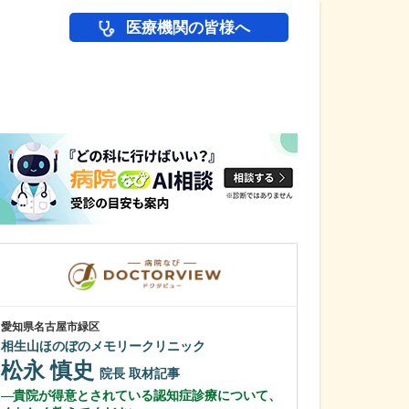
医療機関の皆様へ
医師(ドクター)の
愛知県名古屋市緑区
愛知県尾張旭市
相生山ほのぼのメモリークリニック
尾張旭にいのみ
松永 慎史
新家 卓郎
院長
取材記事
貴院が得意とされている認知症診療について、
日々の診療で心