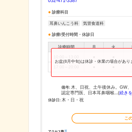
052-471-3387
診療科目
耳鼻いんこう科
気管食道科
診療/受付時間・休診日
診療時間
月
火
10:00～13:00
●
●
お盆(8月中旬)は休診・休業の場合があ
17:00～20:00
●
●
木、日祝、土午後休み。GW
備考:
認定専門医、日本耳鼻咽喉...(
続き
木・日・祝
休診日:
こ
※
アクセス数