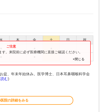
水
木
金
土
日
祝
●
●
●
ります。来院前に必ず医療機関に直接ご確認ください。
●
●
×閉じる
、お盆、年末年始休み。医学博士、日本耳鼻咽喉科学会
を読む
)
の医院の詳細をみる