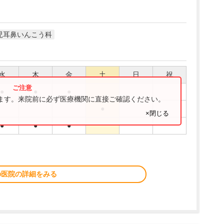
児耳鼻いんこう科
水
木
金
土
日
祝
●
●
●
ります。来院前に必ず医療機関に直接ご確認ください。
●
×閉じる
●
●
●
の医院の詳細をみる