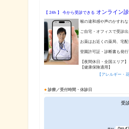
オンライン診
【 24h 】 今から受診できる
喉の違和感や声のかすれな
ご自宅・オフィスで受診出
お薬はお近くの薬局、宅配
登園許可証・診断書も発行
【夜間休日・全国エリア】
【健康保険適用】
【アレルギー・
診療／受付時間・休診日
受
0
4