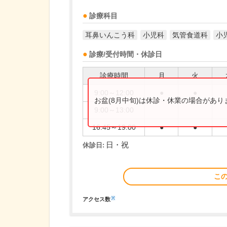
診療科目
耳鼻いんこう科
小児科
気管食道科
小
診療/受付時間・休診日
診療時間
月
火
9:00～12:00
●
●
お盆(8月中旬)は休診・休業の場合があ
9:00～13:00
16:45～19:00
●
●
日・祝
休診日:
こ
※
アクセス数