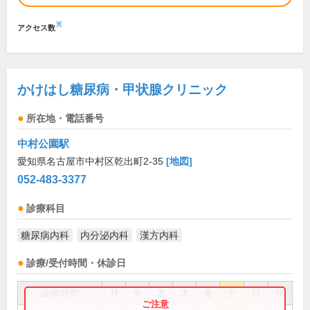
※
アクセス数
かけはし糖尿病・甲状腺クリニック
所在地・電話番号
中村公園駅
愛知県名古屋市中村区乾出町2-35
[地図]
052-483-3377
診療科目
糖尿病内科
内分泌内科
漢方内科
診療/受付時間・休診日
診療時間
月
火
水
木
金
土
日
祝