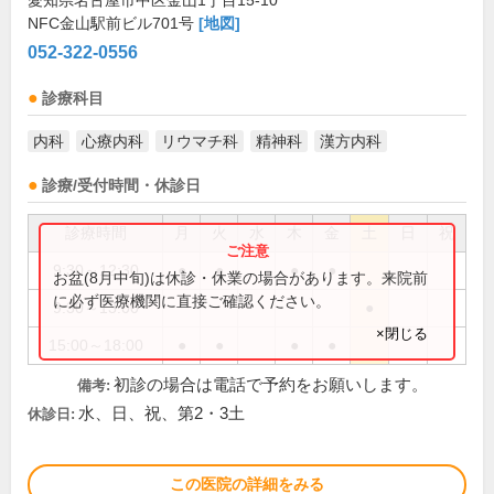
愛知県名古屋市中区金山1丁目15-10
NFC金山駅前ビル701号
[地図]
052-322-0556
診療科目
内科
心療内科
リウマチ科
精神科
漢方内科
診療/受付時間・休診日
診療時間
月
火
水
木
金
土
日
祝
9:30～12:30
●
●
●
●
お盆(8月中旬)は休診・休業の場合があります。来院前
に必ず医療機関に直接ご確認ください。
9:30～13:00
●
×閉じる
15:00～18:00
●
●
●
●
初診の場合は電話で予約をお願いします。
備考:
水、日、祝、第2・3土
休診日:
この医院の詳細をみる