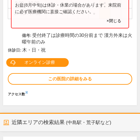
9:00～12:30
●
●
●
●
●
お盆(8月中旬)は休診・休業の場合があります。来院前
に必ず医療機関に直接ご確認ください。
14:30～17:30
●
●
●
●
×閉じる
受付終了は診療時間の30分前まで 漢方外来は火
備考:
曜午前のみ
木・日・祝
休診日:
オンライン診療
この医院の詳細をみる
※
アクセス数
近隣エリアの検索結果
(中島駅・荒子駅など)