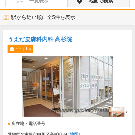
一覧表示
地図で検索
駅から近い順に全
5
件を表示
うえだ皮膚科内科 高杉院
1
口コミ
件
所在地・電話番号
愛知県名古屋市中川区高杉町34
[地図]