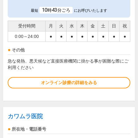
10
43
時
分ごろ
最短
にお呼びいたします
受付時間
月
火
水
木
金
土
日
祝
0:00～24:00
●
●
●
●
●
●
●
●
その他
急な発熱、悪天候など直接医療機関に掛かる事が困難な際にご
利用ください
オンライン診療の詳細をみる
カワムラ医院
所在地・電話番号