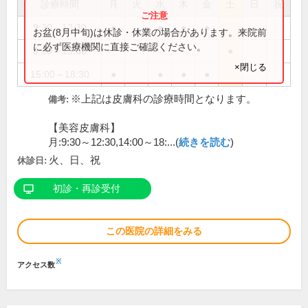
診療時間
月
火
水
木
金
土
日
祝
9:30～12:30
●
●
●
●
お盆(8月中旬)は休診・休業の場合があります。来院前
に必ず医療機関に直接ご確認ください。
9:30～13:00
●
×閉じる
15:00～18:30
●
●
●
●
※上記は皮膚科の診療時間となります。
備考:
【美容皮膚科】
月:9:30～12:30,14:00～18:...(
続きを読む
)
火、日、祝
休診日:
初診・再診受付
この医院の詳細をみる
※
アクセス数