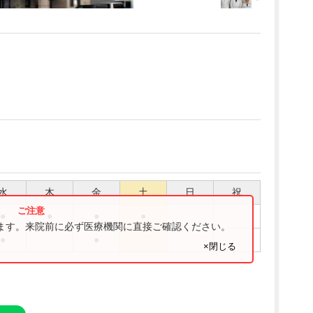
水
木
金
土
日
祝
●
●
●
●
ります。来院前に必ず医療機関に直接ご確認ください。
●
●
×閉じる