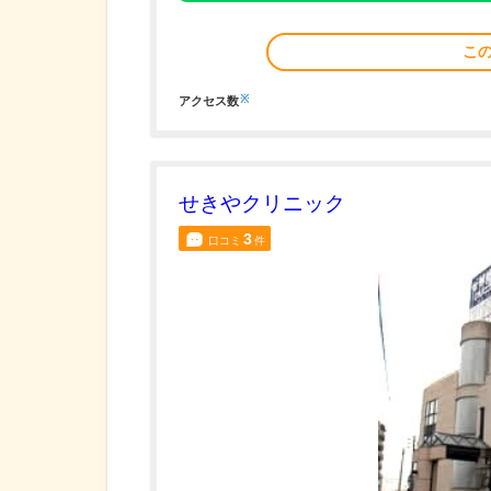
こ
※
アクセス数
せきやクリニック
3
口コミ
件