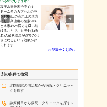
いるのでしょうか?
を非常に重視し
高圧水素酸素治療では、
整形外科医とし
ドーム型のカプセルの中
さんが今つらい
を1.9気圧の高気圧の環境
いる痛みを緩和
にし、高濃度の酸素50%
はもちろんです
と水素4%の両方を吸い続
以上に痛みが起
けることで、血液中(動脈
い、痛みが起き
血)の酸素濃度が通常の6.5
化しにくい体づ
倍になるという効果が得
導することが重
られます…
えています。肩
>>記事全文を読む
が痛…
別の条件で検索
北岡崎駅の周辺駅から病院・クリニッ
クを探す
診療科目から病院・クリニックを探す