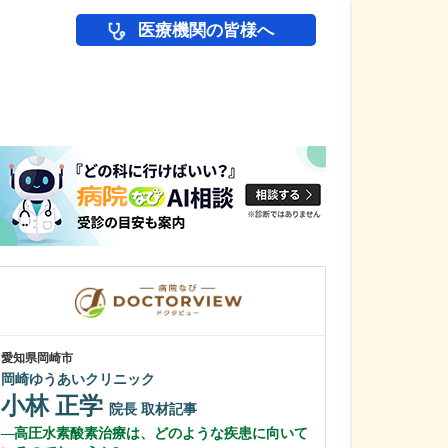
医療機関の皆様へ
医師(ドクター)の
愛知県岡崎市
愛知県岡崎市
岡崎ゆうあいクリニック
わたなべ整形リ
小林 正学
渡辺 隆之
院長
取材記事
高圧水素酸素治療は、どのような疾患に向いて
クリニック名に