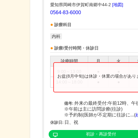
愛知県岡崎市伊賀町南郷中44-2
[地図]
0564-83-6000
診療科目
内科
診療/受付時間・休診日
診療時間
月
火
9:00～13:00
●
●
お盆(8月中旬)は休診・休業の場合があ
14:00～18:00
●
●
外来の最終受付:午前12時、午
備考:
※午前は主に訪問診療(往診)
※予約制(医師が不定期に往診に...(
日、祝
休診日:
初診・再診受付