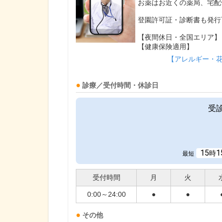
お薬はお近くの薬局、宅配
登園許可証・診断書も発行
【夜間休日・全国エリア】
【健康保険適用】
【アレルギー・
診療／受付時間・休診日
受
15
1
時
最短
受付時間
月
火
0:00～24:00
●
●
その他