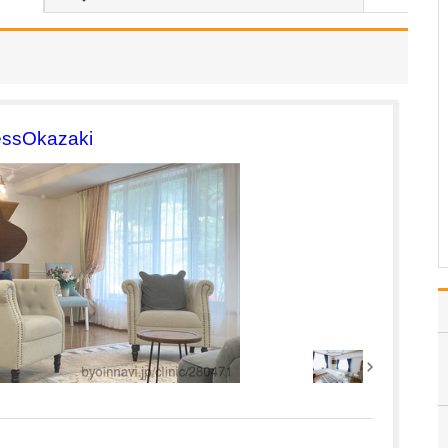
てください。
産科としては、生まれて
きた赤ちゃんが人生の最
初の数日間を過ごす場所
として「お母さんととも
にごく普通にリラックス
して過ごせる」ことを目
sOkazaki
標にしています。患者さ
んに対しては私やスタッ
フも、家族と接するとき
の…
>>記事全文を読む