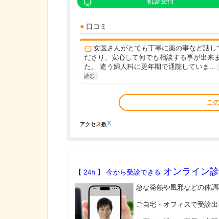
初診受付
口コミ
女医さんがとても丁寧に薬の事など話し
ださり、安心して何でも相談する事が出来
た。 違う婦人科に更年期で通院していま...
読む
こ
※
アクセス数
オンライン診
【 24h 】 今から受診できる
急な発熱や風邪などの体調
ご自宅・オフィスで受診出