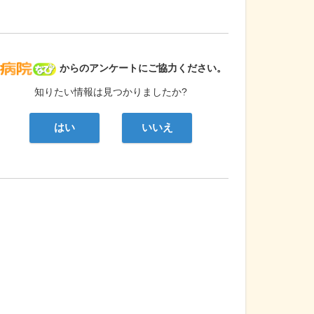
病院なび
からのアンケートにご協力ください。
知りたい情報は見つかりましたか?
はい
いいえ