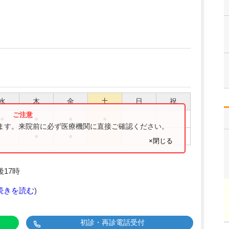
水
木
金
土
日
祝
●
●
●
●
ります。来院前に必ず医療機関に直接ご確認ください。
●
●
×閉じる
後17時
続きを読む
)
初診・再診電話受付