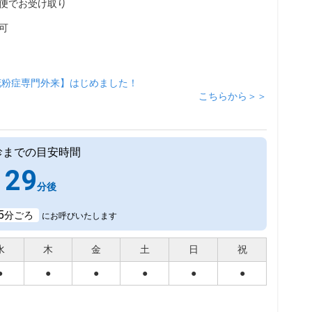
便でお受け取り
可
花粉症専門外来】はじめました！
こちらから＞＞
診までの目安時間
29
分後
5
分ごろ
にお呼びいたします
水
木
金
土
日
祝
●
●
●
●
●
●