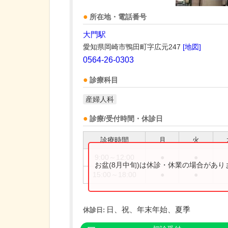
所在地・電話番号
大門駅
愛知県岡崎市鴨田町字広元247
[地図]
0564-26-0303
診療科目
産婦人科
診療/受付時間・休診日
診療時間
月
火
9:00～12:00
●
●
お盆(8月中旬)は休診・休業の場合があ
15:00～18:00
●
●
日、祝、年末年始、夏季
休診日: