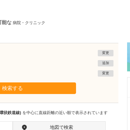
可能な
病院・クリニック
変更
追加
変更
検索する
愛知県岡崎市
田那村産婦人科
環状鉄道線)
を中心に直線距離の近い順で表示されています
田那村 淳
院長
取材記事
日々の診療において、心がけていることを教え
地図で検索