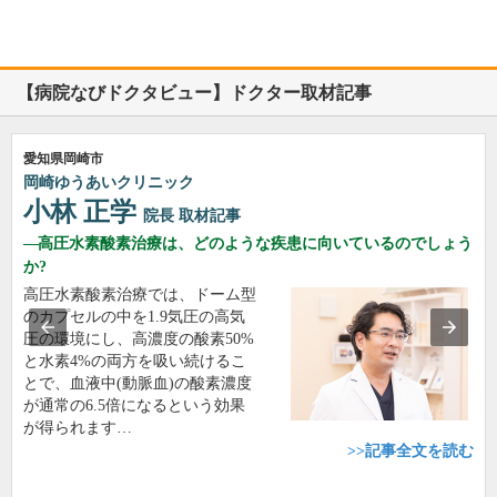
【病院なびドクタビュー】ドクター取材記事
愛知県岡崎市
岡崎ゆうあいクリニック
小林 正学
院長
取材記事
高圧水素酸素治療は、どのような疾患に向いているのでしょう
か?
高圧水素酸素治療では、ドーム型
のカプセルの中を1.9気圧の高気
圧の環境にし、高濃度の酸素50%
と水素4%の両方を吸い続けるこ
とで、血液中(動脈血)の酸素濃度
が通常の6.5倍になるという効果
が得られます…
>>記事全文を読む