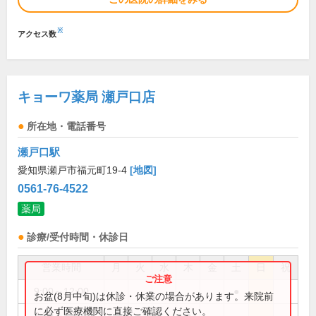
※
アクセス数
キョーワ薬局 瀬戸口店
所在地・電話番号
瀬戸口駅
愛知県瀬戸市福元町19-4
[地図]
0561-76-4522
薬局
診療/受付時間・休診日
営業時間
月
火
水
木
金
土
日
祝
9:00～12:00
●
お盆(8月中旬)は休診・休業の場合があります。来院前
に必ず医療機関に直接ご確認ください。
9:00～13:00
●