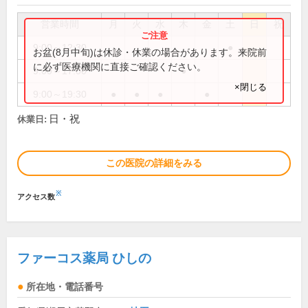
営業時間
月
火
水
木
金
土
日
祝
9:00～12:30
●
お盆(8月中旬)は休診・休業の場合があります。来院前
に必ず医療機関に直接ご確認ください。
9:00～17:00
●
×閉じる
9:00～19:30
●
●
●
●
日・祝
休業日:
この医院の詳細をみる
※
アクセス数
ファーコス薬局 ひしの
所在地・電話番号