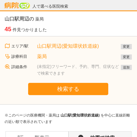
病院なび
人で選べる医院検索
山口駅周辺の
薬局
45
件見つかりました
山口駅周辺(愛知環状鉄道線)
エリア/駅
変更
薬局
診療科目
変更
(未指定)フリーワード、予約、専門、症状など
詳細条件
追加
で検索できます
検索する
※このページの医療機関・薬局は
山口駅(愛知環状鉄道線)
を中心に直線距離
の近い順で表示されています