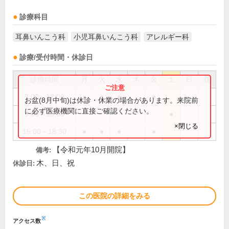
診療科目
耳鼻いんこう科
小児耳鼻いんこう科
アレルギー科
診療/受付時間・休診日
診療時間
月
火
水
木
金
土
日
祝
9:00～12:00
●
●
●
●
お盆(8月中旬)は休診・休業の場合があります。来院前
に必ず医療機関に直接ご確認ください。
9:00～13:00
●
×閉じる
15:00～18:30
●
●
●
●
【令和元年10月開院】
備考:
木、日、祝
休診日:
この医院の詳細をみる
※
アクセス数