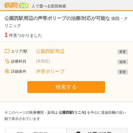
病院なび
人で選べる医院検索
公園西駅周辺の声帯ポリープの治療/対応が可能な
病院・ク
リニック
1
件見つかりました
公園西駅周辺
エリア/駅
変更
(未指定)
診療科目
追加
声帯ポリープ
詳細条件
変更
検索する
※このページの医療機関・薬局は
公園西駅(リニモ)
を中心に直線距離の近い
順で表示されています