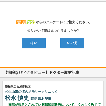
病院なび
からのアンケートにご協力ください。
知りたい情報は見つかりましたか?
はい
いいえ
【病院なびドクタビュー】ドクター取材記事
愛知県名古屋市緑区
相生山ほのぼのメモリークリニック
松永 慎史
院長
取材記事
貴院が得意とされている認知症診療について、くわしく教えて