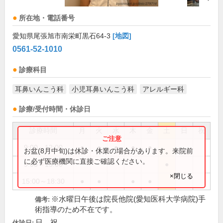
所在地・電話番号
愛知県尾張旭市南栄町黒石64-3
[地図]
0561-52-1010
診療科目
耳鼻いんこう科
小児耳鼻いんこう科
アレルギー科
診療/受付時間・休診日
診療時間
月
火
水
木
金
土
日
祝
9:00～12:00
●
●
●
●
●
お盆(8月中旬)は休診・休業の場合があります。来院前
に必ず医療機関に直接ご確認ください。
9:00～13:00
●
×閉じる
15:00～18:30
●
●
●
●
※水曜日午後は院長他院(愛知医科大学病院)手
備考:
術指導のため不在です。
日、祝
休診日: