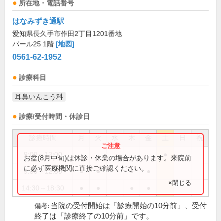
所在地・電話番号
はなみずき通駅
愛知県長久手市作田2丁目1201番地
パール25 1階
[地図]
0561-62-1952
診療科目
耳鼻いんこう科
診療/受付時間・休診日
診療時間
月
火
水
木
金
土
日
祝
9:00～13:00
●
お盆(8月中旬)は休診・休業の場合があります。来院前
に必ず医療機関に直接ご確認ください。
9:30～12:30
●
●
●
●
×閉じる
14:30～18:30
●
●
●
●
当院の受付開始は「診療開始の10分前」、受付
備考:
終了は「診療終了の10分前」です。