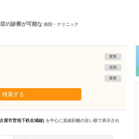
ン症の診察が可能な
病院・クリニック
変更
追加
変更
検索する
埼玉県川越市
鈴木脳神経外科
名古屋市営地下鉄名城線)
を中心に直線距離の近い順で表示され
鈴木 千尋
理事長
鈴木 海馬
院長
取材記事