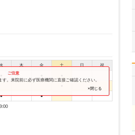
水
木
金
土
日
祝
●
●
●
ります。来院前に必ず医療機関に直接ご確認ください。
●
×閉じる
●
●
9:00