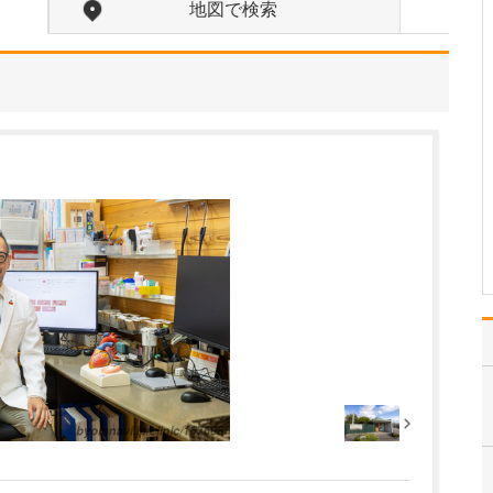
地図で検索
現在、どのような患者さんが多く来院されてい
ますか?
現在は特に新薬の治療導
入のタイミングもあり、
認知症の患者さんが多く
来院されています。ま
た、脳卒中罹患後、手術
後のフォローアップや、
生活習慣病の治療を目的
に定期的に通院されてい
る患者さんも多く、年齢
層と…
>>記事全文を読む