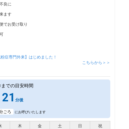
不良に
来ます
便でお受け取り
可
花粉症専門外来】はじめました！
こちらから＞＞
診までの目安時間
21
分後
分ごろ
にお呼びいたします
水
木
金
土
日
祝