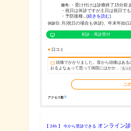
・受け付けは診療終了15分前
備考:
・祝日は休診ですが土日は祝日でも
・予防接種...(
続きを読む
)
月(祝日の場合も休診)、年末年始(12/30
休診日:
初診・再診受付
口コミ
頭痛でかかりました。昔から頭痛はある
おるよなぁって思って病院にはかか...
もっ
こ
※
アクセス数
オンライン診
【 24h 】 今から受診できる