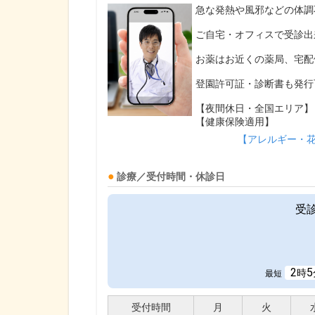
急な発熱や風邪などの体調
ご自宅・オフィスで受診出
お薬はお近くの薬局、宅配
登園許可証・診断書も発行
【夜間休日・全国エリア】
【健康保険適用】
【アレルギー・
診療／受付時間・休診日
受
2
5
時
最短
受付時間
月
火