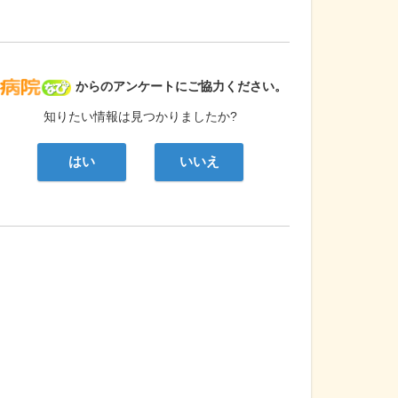
病院なび
からのアンケートにご協力ください。
知りたい情報は見つかりましたか?
はい
いいえ