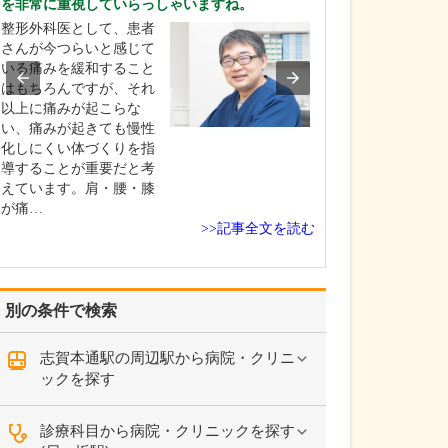
を非常に重視していらっしゃいますね。
てください。
整形外科医として、患者
産科としては、
さんが今つらいと感じて
きた赤ちゃんが
いる痛みを緩和すること
初の数日間を過
はもちろんですが、それ
として「お母さ
以上に痛みが起こらな
にごく普通にリ
い、痛みが起きても慢性
して過ごせる」
化しにくい体づくりを指
標にしています
導することが重要だと考
んに対しては私
えています。肩・腰・膝
フも、家族と接
が痛…
の…
>>記事全文を読む
別の条件で検索
志賀本通駅の周辺駅から病院・クリニ
ックを探す
診療科目から病院・クリニックを探す