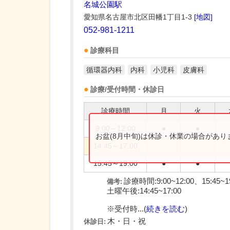
名城公園駅
愛知県名古屋市北区田幡1丁目1-3
[地図]
052-981-1211
診療科目
循環器内科
内科
小児科
皮膚科
診療/受付時間・休診日
診療時間
月
火
9:00～12:00
●
●
お盆(8月中旬)は休診・休業の場合があ
14:45～17:00
15:45～19:00
●
●
診療時間:9:00~12:00、15:45~1
備考:
土曜午後:14:45~17:00
※受付時...(
続きを読む
)
木・日・祝
休診日: