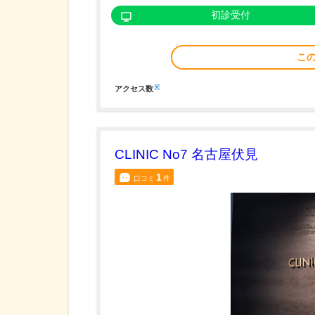
初診受付
こ
※
アクセス数
CLINIC No7 名古屋伏見
1
口コミ
件