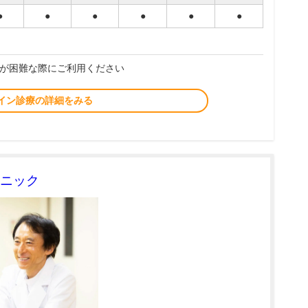
●
●
●
●
●
●
が困難な際にご利用ください
イン診療の詳細をみる
ニック