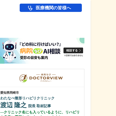
医療機関の皆様へ
医師(ドクター)の
愛知県岡崎市
愛知県岡崎市
わたなべ整形リハビリクリニック
田那村産婦人科
渡辺 隆之
田那村 淳
院長
取材記事
クリニック名にも入っているように、リハビリ
日々の診療にお