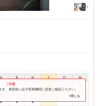
水
木
金
土
日
祝
●
●
●
ります。来院前に必ず医療機関に直接ご確認ください。
●
●
×閉じる
●
●
●