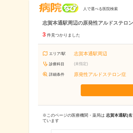
病院なび
人で選べる医院検索
志賀本通駅周辺の原発性アルドステロ
3
件見つかりました
志賀本通駅周辺
エリア/駅
(未指定)
診療科目
原発性アルドステロン症
詳細条件
※このページの医療機関・薬局は
志賀本通駅(
ています