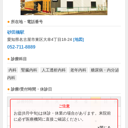
所在地・電話番号
砂田橋駅
愛知県名古屋市東区大幸4丁目18-24
[地図]
052-711-8889
診療科目
内科
腎臓内科
人工透析内科
老年内科
糖尿病・内分泌
内科
診療/受付時間・休診日
診療時間
月
火
水
木
金
土
日
祝
8:30～12:00
●
●
お盆(8月中旬)は休診・休業の場合があります。来院前
に必ず医療機関に直接ご確認ください。
9:00～12:00
●
●
●
●
×閉じる