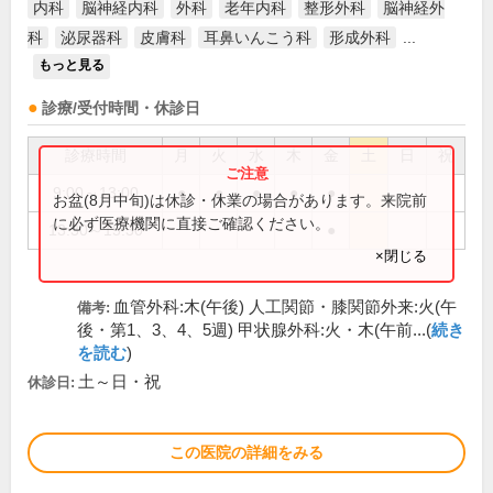
内科
脳神経内科
外科
老年内科
整形外科
脳神経外
科
泌尿器科
皮膚科
耳鼻いんこう科
形成外科
...
もっと見る
診療/受付時間・休診日
診療時間
月
火
水
木
金
土
日
祝
9:00～13:00
●
●
●
●
●
お盆(8月中旬)は休診・休業の場合があります。来院前
に必ず医療機関に直接ご確認ください。
13:30～15:30
●
×閉じる
血管外科:木(午後) 人工関節・膝関節外来:火(午
備考:
後・第1、3、4、5週) 甲状腺外科:火・木(午前...(
続き
を読む
)
土～日・祝
休診日:
この医院の詳細をみる