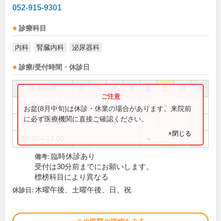
052-915-9301
診療科目
内科
腎臓内科
泌尿器科
診療/受付時間・休診日
診療時間
月
火
水
木
金
土
日
祝
9:00～12:30
●
●
●
●
●
●
お盆(8月中旬)は休診・休業の場合があります。来院前
に必ず医療機関に直接ご確認ください。
15:00～17:00
●
●
●
×閉じる
15:00～19:00
●
臨時休診あり
備考:
受付は30分前までにお願いします。
標榜科目により異なる
木曜午後、土曜午後、日、祝
休診日: