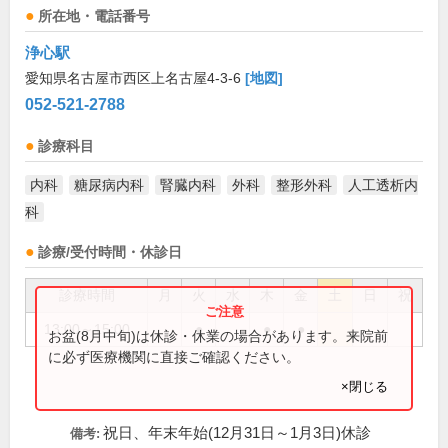
所在地・電話番号
浄心駅
愛知県名古屋市西区上名古屋4-3-6
[地図]
052-521-2788
診療科目
内科
糖尿病内科
腎臓内科
外科
整形外科
人工透析内
科
診療/受付時間・休診日
診療時間
月
火
水
木
金
土
日
祝
13:00～15:00
●
●
●
お盆(8月中旬)は休診・休業の場合があります。来院前
に必ず医療機関に直接ご確認ください。
×閉じる
祝日、年末年始(12月31日～1月3日)休診
備考: