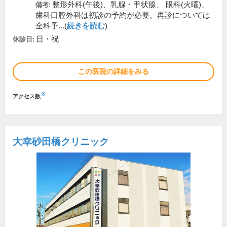
整形外科(午後)、乳腺・甲状腺、 眼科(火曜)、
備考:
歯科口腔外科は初診の予約が必要。再診については
全科予...(
続きを読む
)
日・祝
休診日:
この医院の詳細をみる
※
アクセス数
大幸砂田橋クリニック