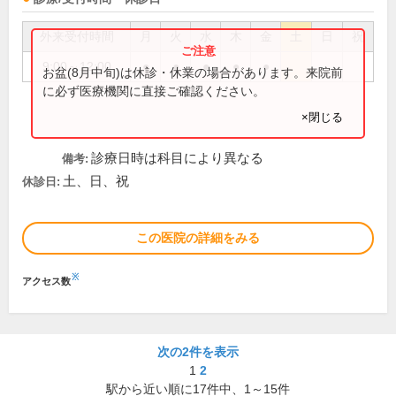
外来受付時間
月
火
水
木
金
土
日
祝
9:00～12:00
●
●
●
●
●
お盆(8月中旬)は休診・休業の場合があります。来院前
に必ず医療機関に直接ご確認ください。
×閉じる
診療日時は科目により異なる
備考:
土、日、祝
休診日:
この医院の詳細をみる
※
アクセス数
次の2件を表示
1
2
駅から近い順に
17
件中、
1～15件