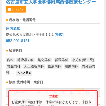
名古屋市立大学医学部附属西部医療センター
1
口コミ
件
所在地・電話番号
庄内通駅
愛知県名古屋市北区平手町1-1-1
[地図]
052-991-8121
診療科目
内科
呼吸器内科
消化器科
循環器科
小児科(新生児)
腎臓内科
人工透析内科
血液内科
腫瘍内科
内分泌内
科
...
もっと見る
診療/受付時間・休診日
診療時間
月
火
水
木
金
土
日
祝
9:00～16:00
●
●
●
●
●
お盆(8月中旬)は休診・休業の場合があります。来院前