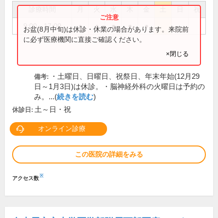
診療時間
月
火
水
木
金
土
日
祝
9:00～17:00
●
●
●
●
●
お盆(8月中旬)は休診・休業の場合があります。来院前
に必ず医療機関に直接ご確認ください。
×閉じる
・土曜日、日曜日、祝祭日、年末年始(12月29
備考:
日～1月3日)は休診。・脳神経外科の火曜日は予約の
み。...(
続きを読む
)
土～日・祝
休診日:
オンライン診療
この医院の詳細をみる
※
アクセス数