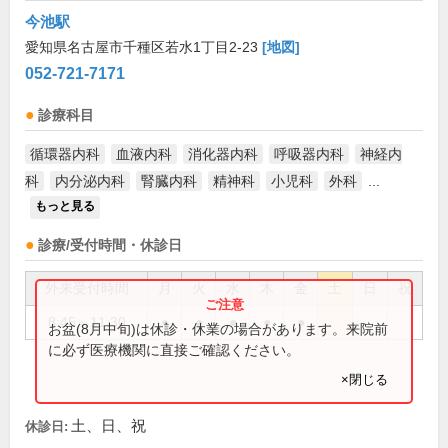
今池駅
愛知県名古屋市千種区若水1丁目2-23
[地図]
052-721-7171
診療科目
循環器内科
血液内科
消化器内科
呼吸器内科
神経内
科
内分泌内科
腎臓内科
精神科
小児科
外科
...
もっと見る
診療/受付時間・休診日
外来受付時間
月
火
水
木
金
土
日
祝
8:45～11:30
●
●
●
●
●
お盆(8月中旬)は休診・休業の場合があります。来院前
に必ず医療機関に直接ご確認ください。
×閉じる
土、日、祝
休診日: