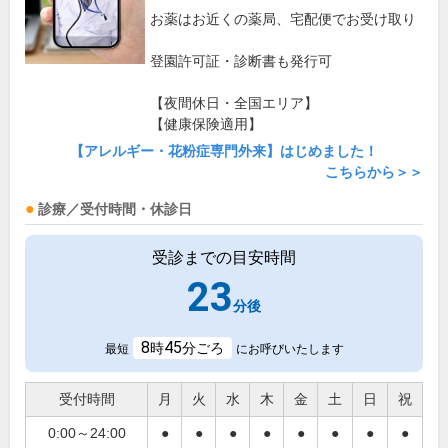
お薬はお近くの薬局、宅配便でお受け取り
登園許可証・診断書も発行可
【夜間休日・全国エリア】
【健康保険適用】
【アレルギー・花粉症専門外来】はじめました！
こちらから＞＞
診療／受付時間・休診日
受診までの目安時間
23
分後
8
45
時
分ごろ
最短
にお呼びいたします
受付時間
月
火
水
木
金
土
日
祝
0:00～24:00
●
●
●
●
●
●
●
●