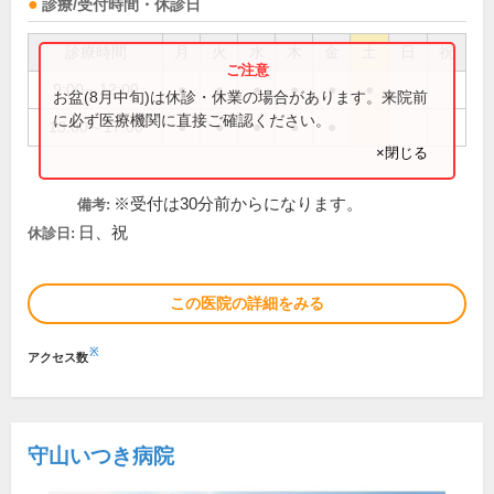
診療/受付時間・休診日
診療時間
月
火
水
木
金
土
日
祝
9:00～12:00
●
●
●
●
●
●
お盆(8月中旬)は休診・休業の場合があります。来院前
に必ず医療機関に直接ご確認ください。
13:00～17:00
●
●
●
●
●
×閉じる
※受付は30分前からになります。
備考:
日、祝
休診日:
この医院の詳細をみる
※
アクセス数
守山いつき病院