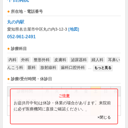
所在地・電話番号
丸の内駅
愛知県名古屋市中区丸の内3-12-3
[地図]
052-961-2491
診療科目
内科
外科
整形外科
皮膚科
泌尿器科
婦人科
耳鼻い
んこう科
眼科
放射線科
歯科口腔外科
...
もっと見る
診療/受付時間・休診日
診療時間
月
火
水
木
金
土
日
祝
9:00～12:00
●
●
●
●
●
●
お盆(8月中旬)は休診・休業の場合があります。来院前
に必ず医療機関に直接ご確認ください。
13:00～17:00
●
●
●
●
●
×閉じる