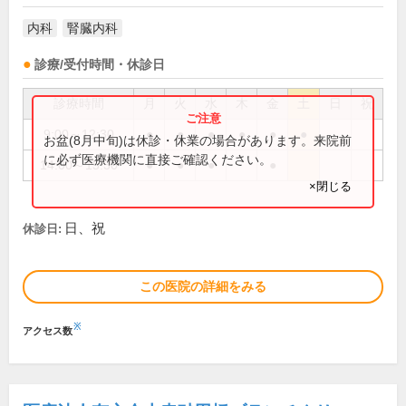
内科
腎臓内科
診療/受付時間・休診日
診療時間
月
火
水
木
金
土
日
祝
9:00～12:30
●
●
●
●
●
●
お盆(8月中旬)は休診・休業の場合があります。来院前
に必ず医療機関に直接ご確認ください。
14:00～15:30
●
●
●
●
×閉じる
日、祝
休診日:
この医院の詳細をみる
※
アクセス数