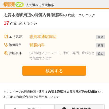
病院なび
人で選べる医院検索
志賀本通駅周辺の腎臓内科/腎臓科の
病院・クリニック
17
件見つかりました
志賀本通駅周辺
エリア/駅
変更
腎臓内科
診療科目
変更
(未指定)フリーワード、予約、専門、症状など
詳細条件
追加
で検索できます
検索する
※このページの医療機関・薬局は
志賀本通駅(名古屋市営地下鉄名城線)
を中
心に直線距離の近い順で表示されています