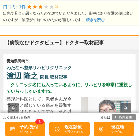
3
口コミ: 1件
出先で具合が悪くなったので診ていただきました。街中にあり交通の便は良い
のですが、診療が午前中のみなのが惜しいです。
続きを読む
【病院なびドクタビュー】ドクター取材記事
愛知県岡崎市
わたなべ整形リハビリクリニック
渡辺 隆之
院長
取材記事
クリニック名にも入っているように、リハビリを非常に重視し
ていらっしゃいますね。
整形外科医として、患者さんが今
つらいと感じている痛みを緩和す
ることはもちろんですが、それ以
条件変更
上に痛みが起こらない、痛みが起
3
きても慢性化しにくい体づくりを
予約/受付
現在診療
現在地
指導することが重要だと考えてい
ます。肩・腰・膝が痛…