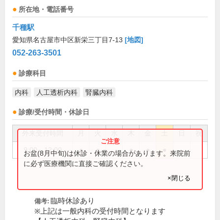
所在地・電話番号
千種駅
愛知県名古屋市中区新栄三丁目7-13
[地図]
052-263-3501
診療科目
内科
人工透析内科
腎臓内科
診療/受付時間・休診日
外来受付時間
月
火
水
木
金
土
日
祝
9:00～12:00
●
●
●
●
●
お盆(8月中旬)は休診・休業の場合があります。来院前
に必ず医療機関に直接ご確認ください。
×閉じる
臨時休診あり
備考:
※上記は一般内科の受付時間となります