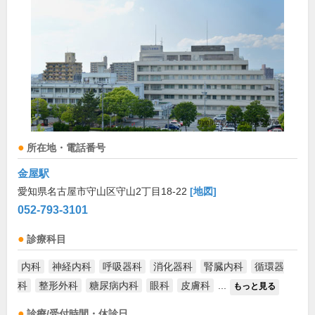
所在地・電話番号
金屋駅
愛知県名古屋市守山区守山2丁目18-22
[地図]
052-793-3101
診療科目
内科
神経内科
呼吸器科
消化器科
腎臓内科
循環器
科
整形外科
糖尿病内科
眼科
皮膚科
...
もっと見る
診療/受付時間・休診日