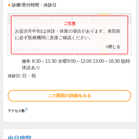
診療/受付時間・休診日
外来受付時間
月
火
水
木
金
土
日
祝
8:30～11:30
●
●
●
●
●
お盆(8月中旬)は休診・休業の場合があります。来院前
に必ず医療機関に直接ご確認ください。
9:00～12:00
●
×閉じる
13:00～16:30
●
8:30～11:30 水曜9:00～12:00 13:00～16:30 臨時
備考:
休診あり
日・祝
休診日:
この医院の詳細をみる
※
アクセス数
中日病院