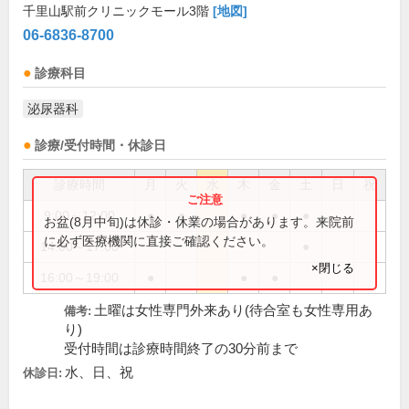
千里山駅前クリニックモール3階
[地図]
06-6836-8700
診療科目
泌尿器科
診療/受付時間・休診日
診療時間
月
火
水
木
金
土
日
祝
9:00～12:00
●
●
●
●
●
お盆(8月中旬)は休診・休業の場合があります。来院前
に必ず医療機関に直接ご確認ください。
14:00～17:00
●
×閉じる
16:00～19:00
●
●
●
土曜は女性専門外来あり(待合室も女性専用あ
備考:
り)
受付時間は診療時間終了の30分前まで
水、日、祝
休診日: