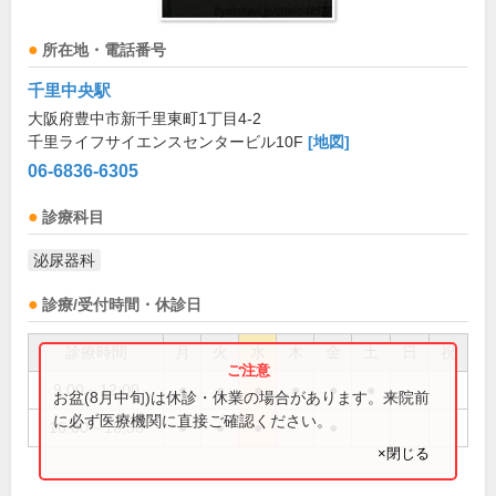
所在地・電話番号
千里中央駅
大阪府豊中市新千里東町1丁目4-2
千里ライフサイエンスセンタービル10F
[地図]
06-6836-6305
診療科目
泌尿器科
診療/受付時間・休診日
診療時間
月
火
水
木
金
土
日
祝
9:00～12:00
●
●
●
●
●
●
お盆(8月中旬)は休診・休業の場合があります。来院前
に必ず医療機関に直接ご確認ください。
16:00～18:30
●
●
●
●
×閉じる