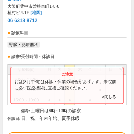
大阪府豊中市曽根東町1-8-8
植村ビル1F
[地図]
06-6318-8712
診療科目
腎臓・泌尿器科
診療/受付時間・休診日
診療時間
月
火
水
木
金
土
日
祝
9:00～12:30
●
●
●
●
●
お盆(8月中旬)は休診・休業の場合があります。来院前
に必ず医療機関に直接ご確認ください。
9:00～13:00
●
×閉じる
15:00～19:00
●
●
●
●
土曜日は9時~13時の診察
備考:
日、祝、年末年始、夏季休暇
休診日: