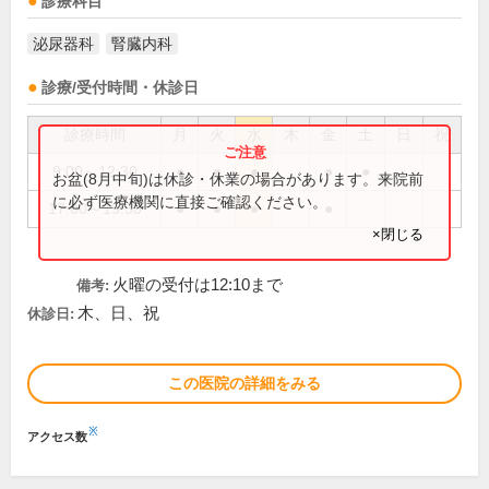
診療科目
泌尿器科
腎臓内科
診療/受付時間・休診日
診療時間
月
火
水
木
金
土
日
祝
9:00～12:30
●
●
●
●
●
お盆(8月中旬)は休診・休業の場合があります。来院前
に必ず医療機関に直接ご確認ください。
17:00～19:30
●
●
●
●
×閉じる
火曜の受付は12:10まで
備考:
木、日、祝
休診日:
この医院の詳細をみる
※
アクセス数