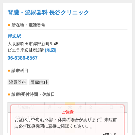
腎臓・泌尿器科 長谷クリニック
所在地・電話番号
岸辺駅
大阪府吹田市岸部新町5-45
ビエラ岸辺健都2階
[地図]
06-6386-6567
診療科目
泌尿器科
腎臓内科
診療/受付時間・休診日
診療時間
月
火
水
木
金
土
日
祝
8:30～12:00
●
●
●
●
●
●
お盆(8月中旬)は休診・休業の場合があります。来院前
に必ず医療機関に直接ご確認ください。
15:00～18:00
●
●
●
●
×閉じる