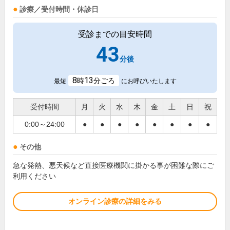
診療／受付時間・休診日
受診までの目安時間
43
分後
8
13
時
分ごろ
最短
にお呼びいたします
受付時間
月
火
水
木
金
土
日
祝
0:00～24:00
●
●
●
●
●
●
●
●
その他
急な発熱、悪天候など直接医療機関に掛かる事が困難な際にご
利用ください
オンライン診療の詳細をみる