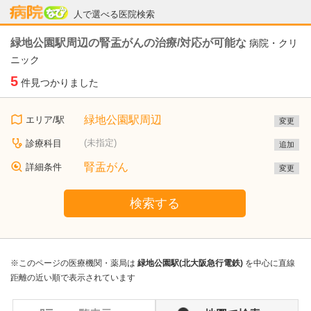
病院なび
人で選べる医院検索
緑地公園駅周辺の腎盂がんの治療/対応が可能な
病院・クリ
ニック
5
件見つかりました
緑地公園駅周辺
エリア/駅
変更
(未指定)
診療科目
追加
腎盂がん
詳細条件
変更
検索する
※このページの医療機関・薬局は
緑地公園駅(北大阪急行電鉄)
を中心に直線
距離の近い順で表示されています