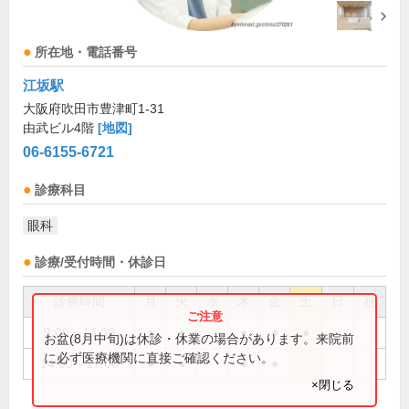
所在地・電話番号
江坂駅
大阪府吹田市豊津町1-31
由武ビル4階
[地図]
06-6155-6721
診療科目
眼科
診療/受付時間・休診日
診療時間
月
火
水
木
金
土
日
祝
9:00～13:00
●
●
●
●
●
お盆(8月中旬)は休診・休業の場合があります。来院前
に必ず医療機関に直接ご確認ください。
14:00～17:00
●
●
●
●
×閉じる