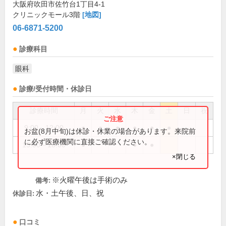
大阪府吹田市佐竹台1丁目4-1
クリニックモール3階
[地図]
06-6871-5200
診療科目
眼科
診療/受付時間・休診日
診療時間
月
火
水
木
金
土
日
祝
9:00～12:00
●
●
●
●
●
●
お盆(8月中旬)は休診・休業の場合があります。来院前
に必ず医療機関に直接ご確認ください。
15:00～18:00
●
●
●
×閉じる
※火曜午後は手術のみ
備考:
水・土午後、日、祝
休診日:
口コミ