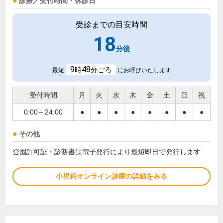
診療／受付時間・休診日
受診までの目安時間
18
分後
9
48
時
分ごろ
最短
にお呼びいたします
受付時間
月
火
水
木
金
土
日
祝
0:00～24:00
●
●
●
●
●
●
●
●
その他
登園許可証・診断書は電子発行により最短即日で発行します
小児科オンライン診療の詳細をみる