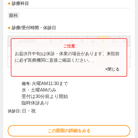
診療科目
眼科
診療/受付時間・休診日
診療時間
月
火
水
木
金
土
日
祝
9:00～12:00
●
●
●
●
●
●
お盆(8月中旬)は休診・休業の場合があります。来院前
に必ず医療機関に直接ご確認ください。
16:00～18:00
●
●
●
●
×閉じる
火曜AM11:30まで
備考:
水・土曜AMのみ
受付は30分前より開始
臨時休診あり
日・祝
休診日:
この医院の詳細をみる