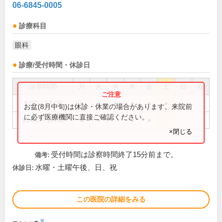
06-6845-0005
診療科目
眼科
診療/受付時間・休診日
診療時間
月
火
水
木
金
土
日
祝
9:00～12:00
●
●
●
●
●
●
お盆(8月中旬)は休診・休業の場合があります。来院前
に必ず医療機関に直接ご確認ください。
15:00～18:00
●
●
●
●
×閉じる
受付時間は診察時間終了15分前まで。
備考:
水曜・土曜午後、日、祝
休診日:
この医院の詳細をみる
※