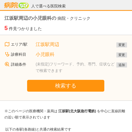
病院なび
人で選べる医院検索
江坂駅周辺の小児眼科の
病院・クリニック
5
件見つかりました
江坂駅周辺
エリア/駅
変更
小児眼科
診療科目
変更
(未指定)フリーワード、予約、専門、症状など
詳細条件
追加
で検索できます
検索する
※このページの医療機関・薬局は
江坂駅(北大阪急行電鉄)
を中心に直線距離
の近い順で表示されています
以下の各駅(各路線)と共通の検索結果です