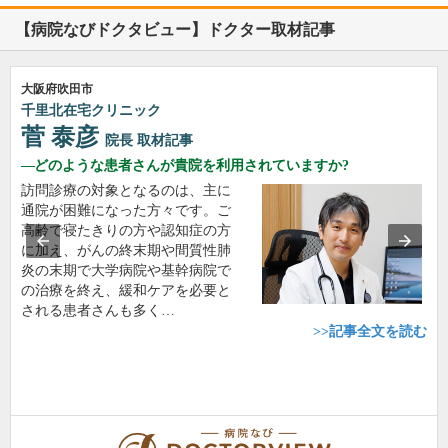
【病院なびドクタビュー】ドクター取材記事
大阪府吹田市
千里北在宅クリニック
菅 泰彦
院長
取材記事
どのような患者さんが貴院を利用されていますか?
訪問診療の対象となるのは、主に
通院が困難になった方々です。ご
高齢で寝たきりの方や認知症の方
に加え、がんの終末期や間質性肺
炎の末期で大学病院や基幹病院で
の治療を終え、緩和ケアを必要と
される患者さんも多く…
>>記事全文を読む