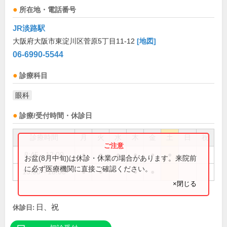
所在地・電話番号
JR淡路駅
大阪府大阪市東淀川区菅原5丁目11-12
[地図]
06-6990-5544
診療科目
眼科
診療/受付時間・休診日
診療時間
月
火
水
木
金
土
日
祝
8:45～12:00
●
●
●
●
●
●
お盆(8月中旬)は休診・休業の場合があります。来院前
に必ず医療機関に直接ご確認ください。
15:00～18:00
●
●
●
●
×閉じる
日、祝
休診日: