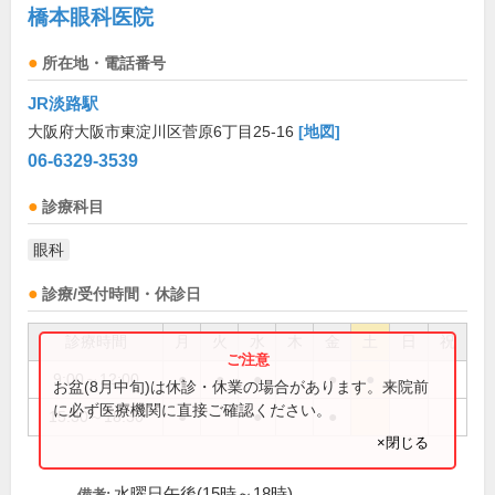
橋本眼科医院
所在地・電話番号
JR淡路駅
大阪府大阪市東淀川区菅原6丁目25-16
[地図]
06-6329-3539
診療科目
眼科
診療/受付時間・休診日
診療時間
月
火
水
木
金
土
日
祝
9:00～12:00
●
●
●
●
●
お盆(8月中旬)は休診・休業の場合があります。来院前
に必ず医療機関に直接ご確認ください。
15:30～18:30
●
●
●
×閉じる
水曜日午後(15時～18時)
備考: