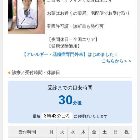
ご自宅・オフィスで受診出来ます
お薬はお近くの薬局、宅配便でお受け取り
登園許可証・診断書も発行可
【夜間休日・全国エリア】
【健康保険適用】
【アレルギー・花粉症専門外来】はじめました！
こちらから＞＞
診療／受付時間・休診日
受診までの目安時間
30
分後
3
43
時
分ごろ
最短
にお呼びいたします
受付時間
月
火
水
木
金
土
日
祝