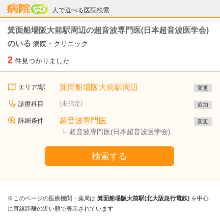
病院なび
人で選べる医院検索
箕面船場阪大前駅周辺の超音波専門医(日本超音波医学会)
のいる
病院・クリニック
2
件見つかりました
箕面船場阪大前駅周辺
エリア/駅
変更
(未指定)
診療科目
追加
超音波専門医
詳細条件
変更
超音波専門医(日本超音波医学会)
検索する
※このページの医療機関・薬局は
箕面船場阪大前駅(北大阪急行電鉄)
を中心
に直線距離の近い順で表示されています