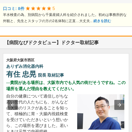
5
口コミ: 8件
羊水検査の為、別病院から千葉産婦人科を紹介されました。初めは事務所的な
外観と、先生とスタッフの方の2名体制に正直…大丈夫...
続きを読む
【病院なびドクタビュー】ドクター取材記事
大阪府大阪市西区
ありずみ消化器内科
有住 忠晃
院長
取材記事
貴院がある場所は、大阪市内でも人気の街だそうですね。この
場所を選んだ理由を教えてください。
自分の健康について過信しがちな
若い世代の人たちにも、がんなど
の大病のリスクがあることを知っ
て、積極的に胃・大腸内視鏡検査
を受けていただきいという想いか
ら、この場所を選びました。若い
ときは元気で内視鏡検…