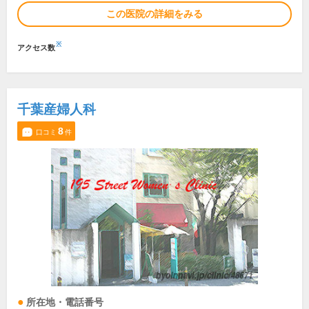
この医院の詳細をみる
※
アクセス数
千葉産婦人科
8
口コミ
件
所在地・電話番号