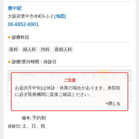
豊中駅
大阪府豊中市本町6-1-2
[地図]
06-6852-6901
診療科目
産科
婦人科
内科
産婦人科
診療/受付時間・休診日
診療時間
月
火
水
木
金
土
日
祝
9:00～13:00
●
●
●
●
●
お盆(8月中旬)は休診・休業の場合があります。来院前
に必ず医療機関に直接ご確認ください。
17:00～19:00
●
●
●
●
●
×閉じる
予約制
備考:
土、日、祝
休診日: