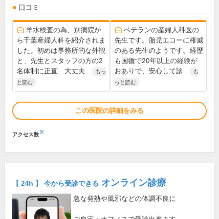
口コミ
羊水検査の為、別病院か
ベテランの産婦人科医の
ら千葉産婦人科を紹介されま
先生です。胎児エコーに権威
した。初めは事務所的な外観
のある先生のようです。経歴
と、先生とスタッフの方の2
も国循で20年以上の経験が
名体制に正直…大丈夫...
おありで、安心して診...
もっ
も
と読む
っと読む
この医院の詳細をみる
※
アクセス数
オンライン診療
【 24h 】 今から受診できる
急な発熱や風邪などの体調不良に