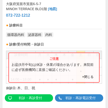
大阪府箕面市箕面6-5-7
MINOH TERRACE BLD1階
[地図]
072-722-1212
診療科目
循環器内科
泌尿器科
内科
診療/受付時間・休診日
診療時間
月
火
水
木
金
土
日
祝
9:00～12:00
●
●
●
●
お盆(8月中旬)は休診・休業の場合があります。来院前
に必ず医療機関に直接ご確認ください。
9:00～13:00
●
×閉じる
14:00～18:00
●
●
●
●
木、日、祝
休診日:
初診・再診受付
初診・再診電話受付