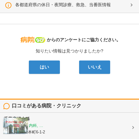
各都道府県の休日・夜間診療、救急、当番医情報
病院なび
からのアンケートにご協力ください。
知りたい情報は見つかりましたか?
はい
いいえ
口コミがある病院・クリニック
千葉産婦人科
産科, 婦人科, 内科, ...
大阪府豊中市本町6-1-2