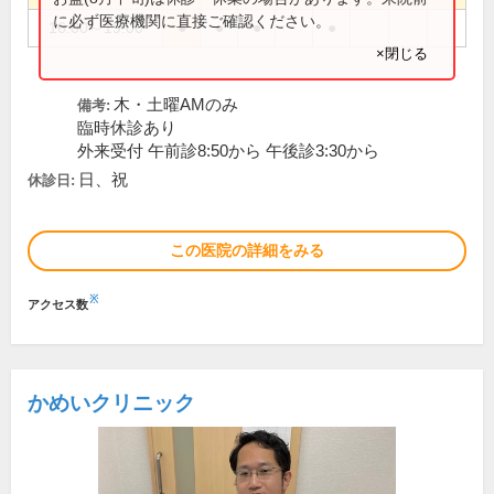
に必ず医療機関に直接ご確認ください。
16:00～19:00
●
●
●
●
×閉じる
木・土曜AMのみ
備考:
臨時休診あり
外来受付 午前診8:50から 午後診3:30から
日、祝
休診日:
この医院の詳細をみる
※
アクセス数
かめいクリニック