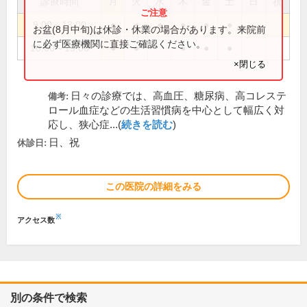
診療時間
月
火
水
木
金
土
日
祝
9:00～13:00
●
●
●
●
●
●
お盆(8月中旬)は休診・休業の場合があります。来院前
に必ず医療機関に直接ご確認ください。
16:00～19:00
●
●
●
●
●
×閉じる
日々の診療では、高血圧、糖尿病、高コレステ
備考:
ロール血症などの生活習慣病を中心として幅広く対
応し、狭心症...(
続きを読む
)
日、祝
休診日:
この医院の詳細をみる
※
アクセス数
別の条件で検索