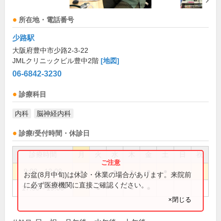
所在地・電話番号
少路駅
大阪府豊中市少路2-3-22
JMLクリニックビル豊中2階
[地図]
06-6842-3230
診療科目
内科
脳神経内科
診療/受付時間・休診日
診療時間
月
火
水
木
金
土
日
祝
9:00～12:00
●
●
●
●
●
●
お盆(8月中旬)は休診・休業の場合があります。来院前
に必ず医療機関に直接ご確認ください。
17:00～19:00
●
●
●
×閉じる