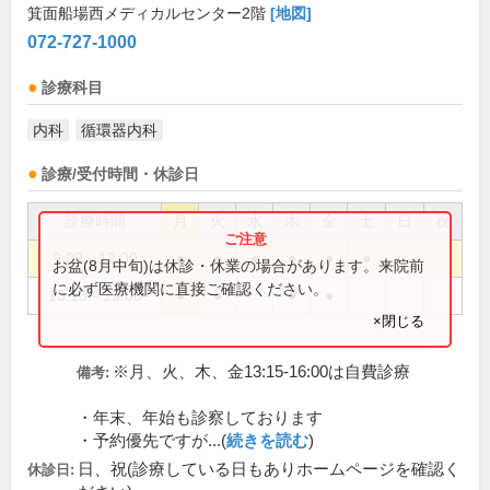
箕面船場西メディカルセンター2階
[地図]
072-727-1000
診療科目
内科
循環器内科
診療/受付時間・休診日
診療時間
月
火
水
木
金
土
日
祝
9:00～12:00
●
●
●
●
●
●
お盆(8月中旬)は休診・休業の場合があります。来院前
に必ず医療機関に直接ご確認ください。
13:15～19:00
●
●
●
●
×閉じる
※月、火、木、金13:15-16:00は自費診療
備考:
・年末、年始も診察しております
・予約優先ですが...(
続きを読む
)
日、祝(診療している日もありホームページを確認く
休診日: