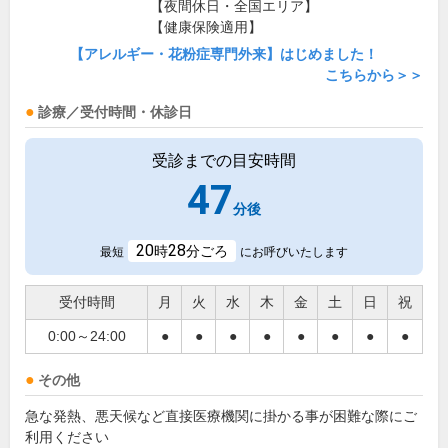
【夜間休日・全国エリア】
【健康保険適用】
【アレルギー・花粉症専門外来】はじめました！
こちらから＞＞
診療／受付時間・休診日
受診までの目安時間
47
分後
20
28
時
分ごろ
最短
にお呼びいたします
受付時間
月
火
水
木
金
土
日
祝
0:00～24:00
●
●
●
●
●
●
●
●
その他
急な発熱、悪天候など直接医療機関に掛かる事が困難な際にご
利用ください