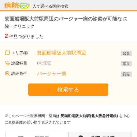
病院なび
人で選べる医院検索
箕面船場阪大前駅周辺のバージャー病の診察が可能な
病
院・クリニック
2
件見つかりました
箕面船場阪大前駅周辺
エリア/駅
変更
(未指定)
診療科目
追加
バージャー病
詳細条件
変更
検索する
※このページの医療機関・薬局は
箕面船場阪大前駅(北大阪急行電鉄)
を中心
に直線距離の近い順で表示されています