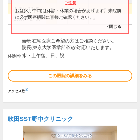
8:30～12:00
●
●
●
●
●
●
お盆(8月中旬)は休診・休業の場合があります。来院前
に必ず医療機関に直接ご確認ください。
15:00～17:30
●
●
●
●
×閉じる
在宅医療ご希望の方はご相談ください。
備考:
院長(東京大学医学部卒)が対応いたします。
水・土午後、日、祝
休診日:
この医院の詳細をみる
※
アクセス数
吹田SST野中クリニック