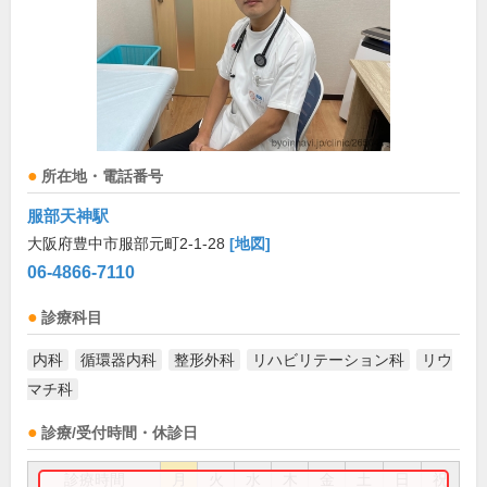
所在地・電話番号
服部天神駅
大阪府豊中市服部元町2-1-28
[地図]
06-4866-7110
診療科目
内科
循環器内科
整形外科
リハビリテーション科
リウ
マチ科
診療/受付時間・休診日
診療時間
月
火
水
木
金
土
日
祝