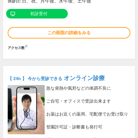
日、祝、月午後、水午後、土午後
休診日:
初診受付
この医院の詳細をみる
※
アクセス数
オンライン診療
【 24h 】 今から受診できる
急な発熱や風邪などの体調不良に
ご自宅・オフィスで受診出来ます
お薬はお近くの薬局、宅配便でお受け取り
登園許可証・診断書も発行可