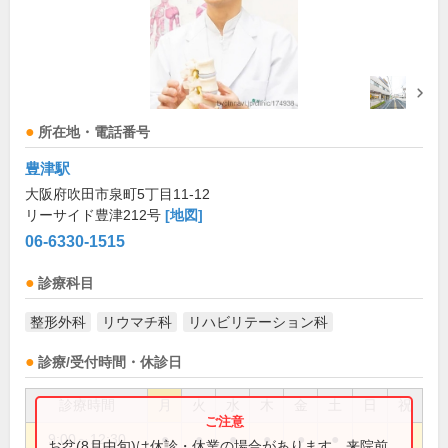
所在地・電話番号
豊津駅
大阪府吹田市泉町5丁目11-12
リーサイド豊津212号
[地図]
06-6330-1515
診療科目
整形外科
リウマチ科
リハビリテーション科
診療/受付時間・休診日
診療時間
月
火
水
木
金
土
日
祝
9:00～12:30
●
●
●
●
●
●
お盆(8月中旬)は休診・休業の場合があります。来院前