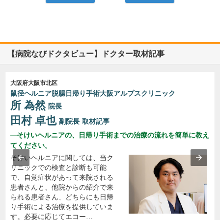
【病院なびドクタビュー】ドクター取材記事
大阪府大阪市北区
鼠径ヘルニア脱腸日帰り手術大阪アルプスクリニック
所 為然
院長
田村 卓也
副院長
取材記事
そけいヘルニアの、日帰り手術までの治療の流れを簡単に教え
てください。
そけいヘルニアに関しては、当ク
リニックでの検査と診断も可能
で、自覚症状があって来院される
患者さんと、他院からの紹介で来
られる患者さん、どちらにも日帰
り手術による治療を提供していま
す。必要に応じてエコー…