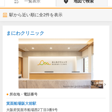
一覧表示
地図で検索
駅から近い順に全
2
件を表示
まにわクリニック
所在地・電話番号
箕面船場阪大前駅
大阪府箕面市船場西2丁目3番9号