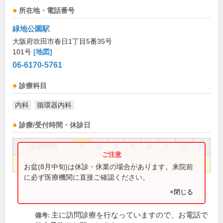
所在地・電話番号
緑地公園駅
大阪府吹田市春日1丁目5番35号
101号
[地図]
06-6170-5761
診療科目
内科
循環器内科
診療/受付時間・休診日
診療時間
月
火
水
木
金
土
日
祝
9:00～12:00
●
●
●
●
●
お盆(8月中旬)は休診・休業の場合があります。来院前
に必ず医療機関に直接ご確認ください。
×閉じる
主に訪問診療を行なっていますので、お電話で
備考: