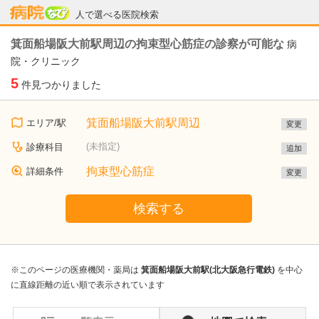
病院なび
人で選べる医院検索
箕面船場阪大前駅周辺の拘束型心筋症の診察が可能な
病
院・クリニック
5
件見つかりました
箕面船場阪大前駅周辺
エリア/駅
変更
(未指定)
診療科目
追加
拘束型心筋症
詳細条件
変更
検索する
※このページの医療機関・薬局は
箕面船場阪大前駅(北大阪急行電鉄)
を中心
に直線距離の近い順で表示されています