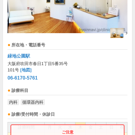
所在地・電話番号
緑地公園駅
大阪府吹田市春日1丁目5番35号
101号
[地図]
06-6170-5761
診療科目
内科
循環器内科
診療/受付時間・休診日
診療時間
月
火
水
木
金
土
日
祝