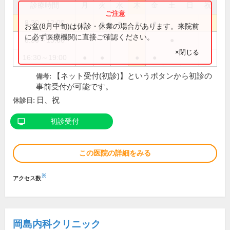
診療時間
月
火
水
木
金
土
日
祝
8:30～12:00
●
●
●
●
●
お盆(8月中旬)は休診・休業の場合があります。来院前
に必ず医療機関に直接ご確認ください。
8:30～13:00
●
×閉じる
16:30～19:00
●
●
●
●
【ネット受付(初診)】というボタンから初診の
備考:
事前受付が可能です。
日、祝
休診日:
初診受付
この医院の詳細をみる
※
アクセス数
岡島内科クリニック