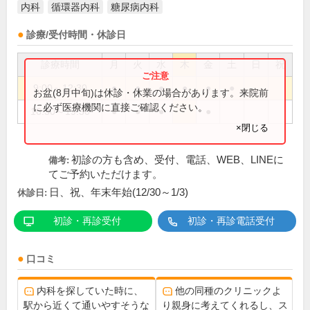
内科
循環器内科
糖尿病内科
診療/受付時間・休診日
診療時間
月
火
水
木
金
土
日
祝
9:00～12:30
●
●
●
●
●
●
お盆(8月中旬)は休診・休業の場合があります。来院前
に必ず医療機関に直接ご確認ください。
16:30～19:30
●
●
●
●
×閉じる
初診の方も含め、受付、電話、WEB、LINEに
備考:
てご予約いただけます。
日、祝、年末年始(12/30～1/3)
休診日:
初診・再診受付
初診・再診電話受付
口コミ
内科を探していた時に、
他の同種のクリニックよ
駅から近くて通いやすそうな
り親身に考えてくれるし、ス