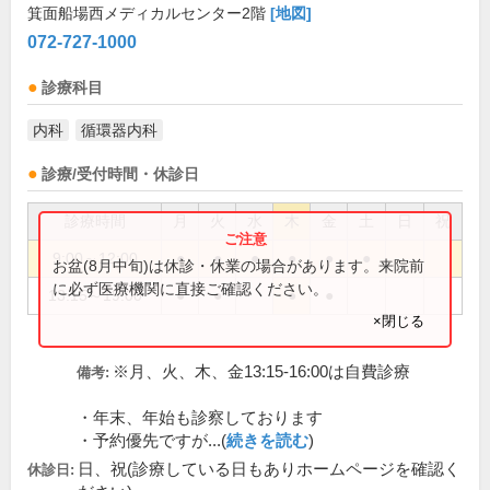
箕面船場西メディカルセンター2階
[地図]
072-727-1000
診療科目
内科
循環器内科
診療/受付時間・休診日
診療時間
月
火
水
木
金
土
日
祝
9:00～12:00
●
●
●
●
●
●
お盆(8月中旬)は休診・休業の場合があります。来院前
に必ず医療機関に直接ご確認ください。
13:15～19:00
●
●
●
●
×閉じる
※月、火、木、金13:15-16:00は自費診療
備考:
・年末、年始も診察しております
・予約優先ですが...(
続きを読む
)
日、祝(診療している日もありホームページを確認く
休診日: