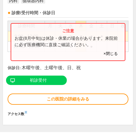
内科
循環器内科
診療/受付時間・休診日
診療時間
月
火
水
木
金
土
日
祝
9:00～12:00
●
●
●
●
●
●
お盆(8月中旬)は休診・休業の場合があります。来院前
に必ず医療機関に直接ご確認ください。
16:00～19:00
●
●
●
●
×閉じる
木曜午後、土曜午後、日、祝
休診日:
初診受付
この医院の詳細をみる
※
アクセス数