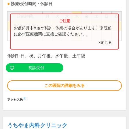
診療/受付時間・休診日
診療時間
月
火
水
木
金
土
日
祝
9:00～12:00
●
●
●
●
●
●
お盆(8月中旬)は休診・休業の場合があります。来院前
に必ず医療機関に直接ご確認ください。
17:00～19:00
●
●
●
×閉じる
日、祝、月午後、水午後、土午後
休診日:
初診受付
この医院の詳細をみる
※
アクセス数
うちやま内科クリニック