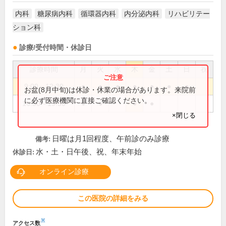
内科
糖尿病内科
循環器内科
内分泌内科
リハビリテー
ション科
診療/受付時間・休診日
診療時間
月
火
水
木
金
土
日
祝
9:00～12:30
●
●
●
●
●
●
●
お盆(8月中旬)は休診・休業の場合があります。来院前
に必ず医療機関に直接ご確認ください。
16:30～19:30
●
●
●
●
×閉じる
日曜は月1回程度、午前診のみ診療
備考:
水・土・日午後、祝、年末年始
休診日:
オンライン診療
この医院の詳細をみる
※
アクセス数