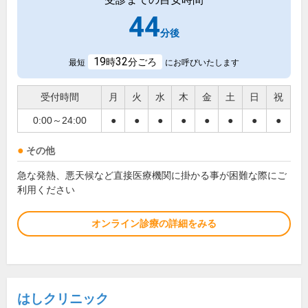
44
分後
19
32
時
分ごろ
最短
にお呼びいたします
受付時間
月
火
水
木
金
土
日
祝
0:00～24:00
●
●
●
●
●
●
●
●
その他
急な発熱、悪天候など直接医療機関に掛かる事が困難な際にご
利用ください
オンライン診療の詳細をみる
はしクリニック