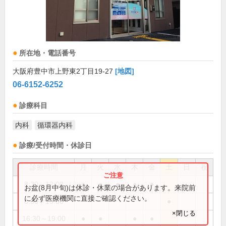
所在地・電話番号
大阪府豊中市上野東2丁目19-27
[地図]
06-6152-6252
診療科目
内科
循環器内科
診療/受付時間・休診日
診療時間
月
火
水
木
金
土
日
祝
8:30～12:00
●
●
●
●
●
お盆(8月中旬)は休診・休業の場合があります。来院前
に必ず医療機関に直接ご確認ください。
8:30～13:00
●
×閉じる
16:30～19:00
●
●
●
●