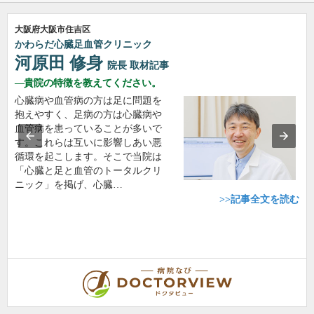
大阪府大阪市住吉区
かわらだ心臓足血管クリニック
河原田 修身
院長
取材記事
貴院の特徴を教えてください。
心臓病や血管病の方は足に問題を
抱えやすく、足病の方は心臓病や
血管病を患っていることが多いで
す。これらは互いに影響しあい悪
循環を起こします。そこで当院は
「心臓と足と血管のトータルクリ
ニック」を掲げ、心臓…
>>記事全文を読む