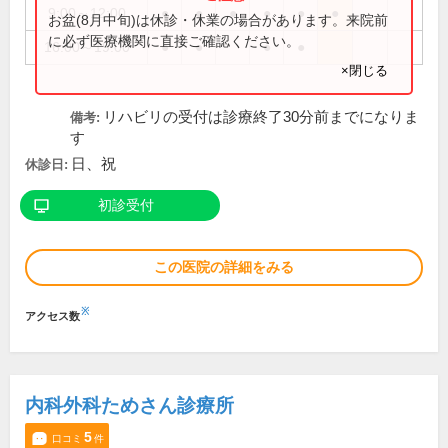
9:00～12:00
●
●
●
●
●
●
お盆(8月中旬)は休診・休業の場合があります。来院前
に必ず医療機関に直接ご確認ください。
16:00～19:00
●
●
●
●
×閉じる
リハビリの受付は診療終了30分前までになりま
備考:
す
日、祝
休診日:
初診受付
この医院の詳細をみる
※
アクセス数
内科外科ためさん診療所
5
口コミ
件