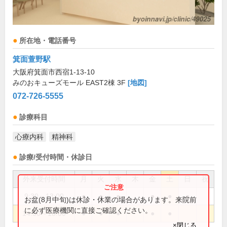
所在地・電話番号
箕面萱野駅
大阪府箕面市西宿1-13-10
みのおキューズモール EAST2棟 3F
[地図]
072-726-5555
診療科目
心療内科
精神科
診療/受付時間・休診日
外来受付時間
月
火
水
木
金
土
日
祝
9:30～13:00
●
●
●
●
●
●
お盆(8月中旬)は休診・休業の場合があります。来院前
に必ず医療機関に直接ご確認ください。
14:30～18:00
●
●
●
●
●
×閉じる