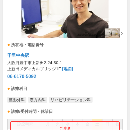
所在地・電話番号
千里中央駅
大阪府豊中市上新田2-24-50-1
上新田メディカルブリッジ1F
[地図]
06-6170-5092
診療科目
整形外科
漢方内科
リハビリテーション科
診療/受付時間・休診日
診療時間
月
火
水
木
金
土
日
祝