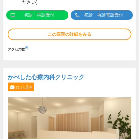
ださい)
初診・再診受付
初診・再診電話受付
この医院の詳細をみる
※
アクセス数
かべした心療内科クリニック
2
口コミ
件