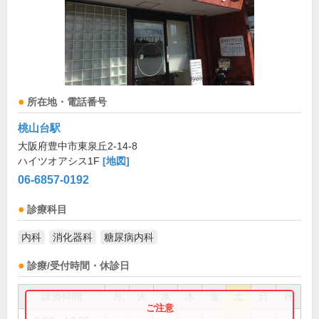
所在地・電話番号
桃山台駅
大阪府豊中市東泉丘2-14-8
ハイツオアシス1F
[地図]
06-6857-0192
診療科目
内科
消化器科
糖尿病内科
診療/受付時間・休診日
診療時間
月
火
水
木
金
土
日
祝