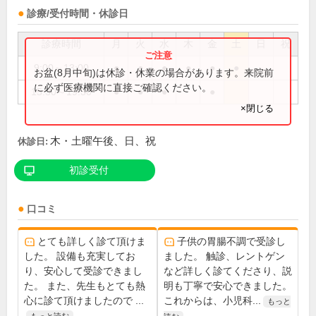
診療/受付時間・休診日
診療時間
月
火
水
木
金
土
日
祝
9:00～13:00
●
●
●
●
●
●
お盆(8月中旬)は休診・休業の場合があります。来院前
に必ず医療機関に直接ご確認ください。
15:30～19:30
●
●
●
●
×閉じる
木・土曜午後、日、祝
休診日:
初診受付
口コミ
とても詳しく診て頂けま
子供の胃腸不調で受診し
した。 設備も充実してお
ました。 触診、レントゲン
り、安心して受診できまし
など詳しく診てくださり、説
た。 また、先生もとても熱
明も丁寧で安心できました。
心に診て頂けましたので ...
これからは、小児科...
もっと