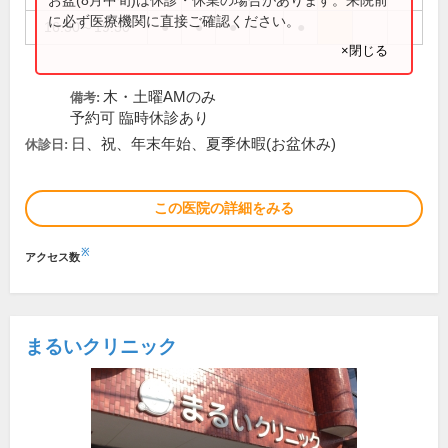
に必ず医療機関に直接ご確認ください。
16:30～19:30
●
●
●
●
×閉じる
木・土曜AMのみ
備考:
予約可 臨時休診あり
日、祝、年末年始、夏季休暇(お盆休み)
休診日:
この医院の詳細をみる
※
アクセス数
まるいクリニック