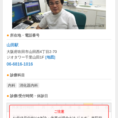
所在地・電話番号
山田駅
大阪府吹田市山田西4丁目2-70
ジオタワー千里山田1F
[地図]
06-6816-1016
診療科目
内科
消化器内科
診療/受付時間・休診日
外来受付時間
月
火
水
木
金
土
日
祝
9:00～12:30
●
●
●
●
●
●
お盆(8月中旬)は休診・休業の場合があります。来院前