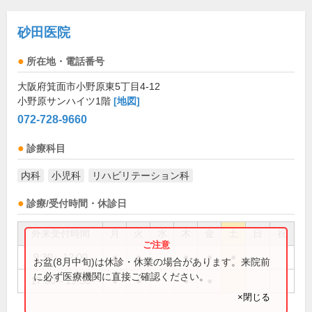
砂田医院
所在地・電話番号
大阪府箕面市小野原東5丁目4-12
小野原サンハイツ1階
[地図]
072-728-9660
診療科目
内科
小児科
リハビリテーション科
診療/受付時間・休診日
外来受付時間
月
火
水
木
金
土
日
祝
9:30～12:00
●
●
●
●
●
お盆(8月中旬)は休診・休業の場合があります。来院前
に必ず医療機関に直接ご確認ください。
17:00～19:30
●
●
●
●
×閉じる