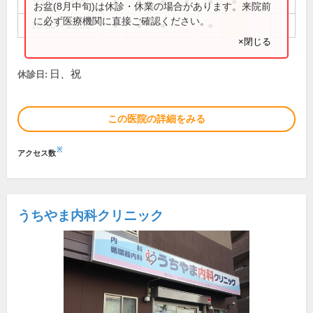
9:00～12:00
●
●
●
●
●
●
お盆(8月中旬)は休診・休業の場合があります。来院前
に必ず医療機関に直接ご確認ください。
16:00～19:00
●
●
●
●
×閉じる
日、祝
休診日:
この医院の詳細をみる
※
アクセス数
うちやま内科クリニック