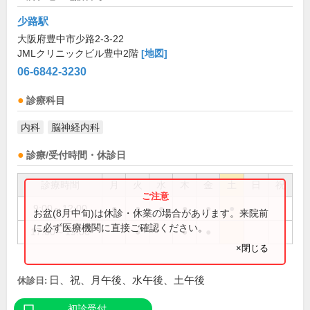
少路駅
大阪府豊中市少路2-3-22
JMLクリニックビル豊中2階
[地図]
06-6842-3230
診療科目
内科
脳神経内科
診療/受付時間・休診日
診療時間
月
火
水
木
金
土
日
祝
9:00～12:00
●
●
●
●
●
●
お盆(8月中旬)は休診・休業の場合があります。来院前
に必ず医療機関に直接ご確認ください。
17:00～19:00
●
●
●
×閉じる
日、祝、月午後、水午後、土午後
休診日:
初診受付