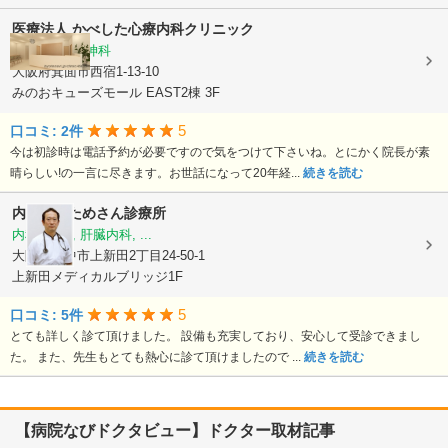
医療法人
かべした心療内科クリニック
心療内科, 精神科
大阪府箕面市西宿1-13-10
みのおキューズモール EAST2棟 3F
5
口コミ: 2件
今は初診時は電話予約が必要ですので気をつけて下さいね。とにかく院長が素
晴らしい!の一言に尽きます。お世話になって20年経...
続きを読む
内科外科ためさん診療所
内科, 外科, 肝臓内科, ...
大阪府豊中市上新田2丁目24-50-1
上新田メディカルブリッジ1F
5
口コミ: 5件
とても詳しく診て頂けました。 設備も充実しており、安心して受診できまし
た。 また、先生もとても熱心に診て頂けましたので ...
続きを読む
【病院なびドクタビュー】ドクター取材記事