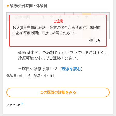
診療/受付時間・休診日
診療時間
月
火
水
木
金
土
日
祝
9:00～14:00
●
●
●
●
●
●
お盆(8月中旬)は休診・休業の場合があります。来院前
に必ず医療機関に直接ご確認ください。
16:00～19:00
●
●
●
×閉じる
基本的に予約制ですが、空いている時はすぐに
備考:
診療可能ですのでご連絡ください。
土曜日の診療は第1・3...(
続きを読む
)
日、祝、第2・4・5土
休診日:
この医院の詳細をみる
※
アクセス数