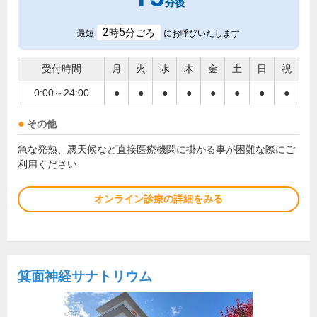
分後
2
5
時
分ごろ
最短
にお呼びいたします
受付時間
月
火
水
木
金
土
日
祝
0:00～24:00
●
●
●
●
●
●
●
●
その他
急な発熱、悪天候など直接医療機関に掛かる事が困難な際にご
利用ください
オンライン診療の詳細をみる
箕面神経サナトリウム