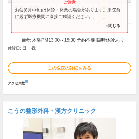
9:00～11:30
●
●
●
●
●
●
お盆(8月中旬)は休診・休業の場合があります。来院前
に必ず医療機関に直接ご確認ください。
13:30～15:30
●
●
●
●
●
●
×閉じる
木曜PM13:00～15:30 予約不要 臨時休診あり
備考:
日・祝
休診日:
この医院の詳細をみる
※
アクセス数
こうの整形外科・漢方クリニック