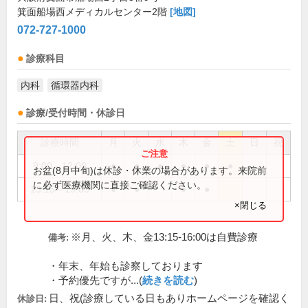
箕面船場西メディカルセンター2階
[地図]
072-727-1000
診療科目
内科
循環器内科
診療/受付時間・休診日
診療時間
月
火
水
木
金
土
日
祝
9:00～12:00
●
●
●
●
●
●
お盆(8月中旬)は休診・休業の場合があります。来院前
に必ず医療機関に直接ご確認ください。
13:15～19:00
●
●
●
●
×閉じる
※月、火、木、金13:15-16:00は自費診療
備考:
・年末、年始も診察しております
・予約優先ですが...(
続きを読む
)
日、祝(診療している日もありホームページを確認く
休診日: