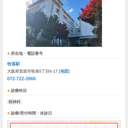
所在地・電話番号
牧落駅
大阪府箕面市牧落5丁目6-17
[地図]
072-722-3966
診療科目
精神科
診療/受付時間・休診日
診療時間
月
火
水
木
金
土
日
祝