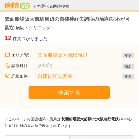
病院なび
人で選べる医院検索
箕面船場阪大前駅周辺の自律神経失調症の治療/対応が可
能な
病院・クリニック
12
件見つかりました
箕面船場阪大前駅周辺
エリア/駅
変更
(未指定)
診療科目
追加
自律神経失調症
詳細条件
変更
検索する
※このページの医療機関・薬局は
箕面船場阪大前駅(北大阪急行電鉄)
を中心
に直線距離の近い順で表示されています