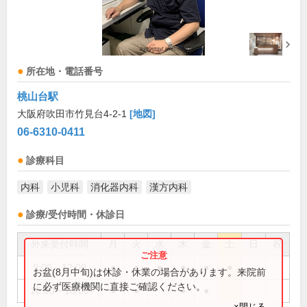
所在地・電話番号
桃山台駅
大阪府吹田市竹見台4-2-1
[地図]
06-6310-0411
診療科目
内科
小児科
消化器内科
漢方内科
診療/受付時間・休診日
外来受付時間
月
火
水
木
金
土
日
祝
9:00～12:00
●
●
●
●
●
●
お盆(8月中旬)は休診・休業の場合があります。来院前
に必ず医療機関に直接ご確認ください。
16:00～18:00
●
●
●
●
×閉じる