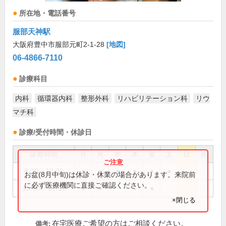
所在地・電話番号
服部天神駅
大阪府豊中市服部元町2-1-28
[地図]
06-4866-7110
診療科目
内科
循環器内科
整形外科
リハビリテーション科
リウ
マチ科
診療/受付時間・休診日
診療時間
月
火
水
木
金
土
日
祝
8:30～12:00
●
●
●
●
●
●
お盆(8月中旬)は休診・休業の場合があります。来院前
に必ず医療機関に直接ご確認ください。
15:00～17:30
●
●
●
●
×閉じる
在宅医療ご希望の方はご相談ください。
備考: