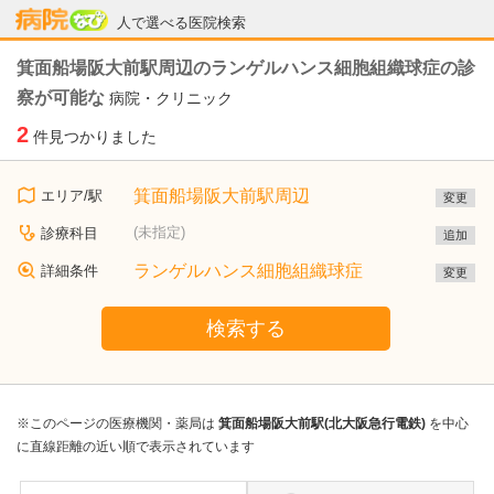
病院なび
人で選べる医院検索
箕面船場阪大前駅周辺のランゲルハンス細胞組織球症の診
察が可能な
病院・クリニック
2
件見つかりました
箕面船場阪大前駅周辺
エリア/駅
変更
(未指定)
診療科目
追加
ランゲルハンス細胞組織球症
詳細条件
変更
検索する
※このページの医療機関・薬局は
箕面船場阪大前駅(北大阪急行電鉄)
を中心
に直線距離の近い順で表示されています