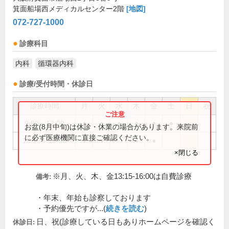
箕面船場西メディカルセンター2階
[地図]
072-727-1000
診療科目
内科
循環器内科
診療/受付時間・休診日
診療時間
月
火
水
木
金
土
日
祝
9:00～12:00
●
●
●
●
●
●
お盆(8月中旬)は休診・休業の場合があります。来院前
に必ず医療機関に直接ご確認ください。
13:15～19:00
●
●
●
●
×閉じる
※月、火、木、金13:15-16:00は自費診療
備考:
・年末、年始も診察しております
・予約優先ですが...(
続きを読む
)
日、祝(診療している日もありホームページを確認く
休診日: