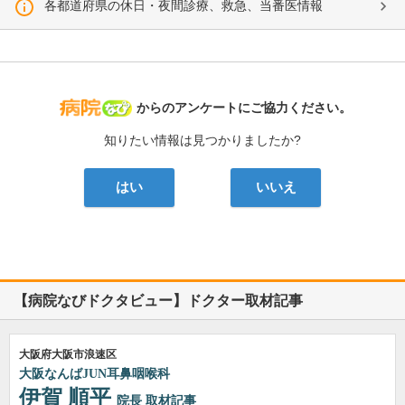
各都道府県の休日・夜間診療、救急、当番医情報
病院なび
からのアンケートにご協力ください。
知りたい情報は見つかりましたか?
はい
いいえ
【病院なびドクタビュー】ドクター取材記事
大阪府大阪市浪速区
大阪なんばJUN耳鼻咽喉科
伊賀 順平
院長
取材記事