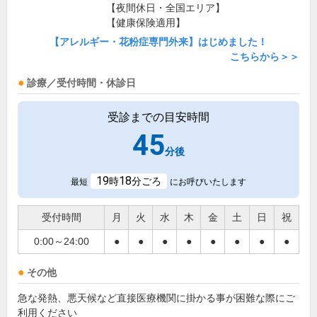
【夜間休日・全国エリア】
【健康保険適用】
【アレルギー・花粉症専門外来】はじめました！
こちらから＞＞
診療／受付時間・休診日
受診までの目安時間
45
分後
19
18
時
分ごろ
最短
にお呼びいたします
受付時間
月
火
水
木
金
土
日
祝
0:00～24:00
●
●
●
●
●
●
●
●
その他
急な発熱、悪天候など直接医療機関に掛かる事が困難な際にご
利用ください