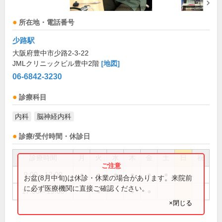
所在地・電話番号
少路駅
大阪府豊中市少路2-3-22
JMLクリニックビル豊中2階
[地図]
06-6842-3230
診療科目
内科
脳神経内科
診療/受付時間・休診日
診療時間
月
火
水
木
金
土
日
祝
9:00～12:00
●
●
●
●
●
●
お盆(8月中旬)は休診・休業の場合があります。来院前
に必ず医療機関に直接ご確認ください。
17:00～19:00
●
●
●
×閉じる