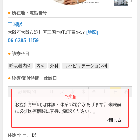
所在地・電話番号
三国駅
大阪府大阪市淀川区三国本町3丁目9-37
[地図]
06-6395-1159
診療科目
呼吸器内科
内科
外科
リハビリテーション科
診療/受付時間・休診日
診療時間
月
火
水
木
金
土
日
祝
9:00～12:30
●
●
●
●
●
●
お盆(8月中旬)は休診・休業の場合があります。来院前
に必ず医療機関に直接ご確認ください。
16:00～19:00
●
●
●
●
×閉じる
日、祝
休診日: