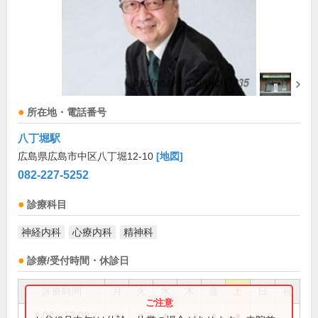
所在地・電話番号
八丁堀駅
広島県広島市中区八丁堀12-10
[地図]
082-227-5252
診療科目
神経内科
心療内科
精神科
診療/受付時間・休診日
診療時間
月
火
水
木
金
土
日
祝
9:00～13:00
●
●
●
●
●