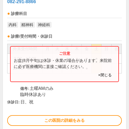
082-291-8866
診療科目
内科
精神科
神経科
診療/受付時間・休診日
外来受付時間
月
火
水
木
金
土
日
祝
9:00～13:00
●
●
●
●
●
●
お盆(8月中旬)は休診・休業の場合があります。来院前
に必ず医療機関に直接ご確認ください。
15:00～18:00
●
●
●
●
●
×閉じる
土曜AMのみ
備考:
臨時休診あり
日、祝
休診日:
この医院の詳細をみる