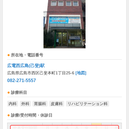
所在地・電話番号
広電西広島(己斐)駅
広島県広島市西区己斐本町1丁目25-6
[地図]
082-271-5557
診療科目
内科
外科
胃腸科
皮膚科
リハビリテーション科
診療/受付時間・休診日
外来受付時間
月
火
水
木
金
土
日
祝