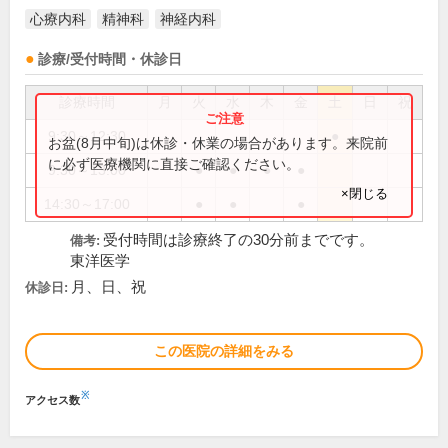
心療内科
精神科
神経内科
診療/受付時間・休診日
診療時間
月
火
水
木
金
土
日
祝
9:30～12:30
●
お盆(8月中旬)は休診・休業の場合があります。来院前
に必ず医療機関に直接ご確認ください。
9:30～13:00
●
●
●
●
×閉じる
14:30～17:00
●
●
●
受付時間は診療終了の30分前までです。
備考:
東洋医学
月、日、祝
休診日:
この医院の詳細をみる
※
アクセス数