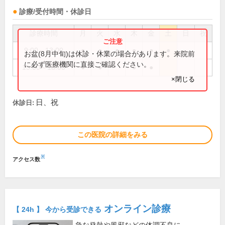
診療/受付時間・休診日
診療時間
月
火
水
木
金
土
日
祝
9:00～13:00
●
●
●
●
●
●
お盆(8月中旬)は休診・休業の場合があります。来院前
に必ず医療機関に直接ご確認ください。
15:00～18:00
●
●
●
●
×閉じる
日、祝
休診日:
この医院の詳細をみる
※
アクセス数
オンライン診療
【 24h 】 今から受診できる