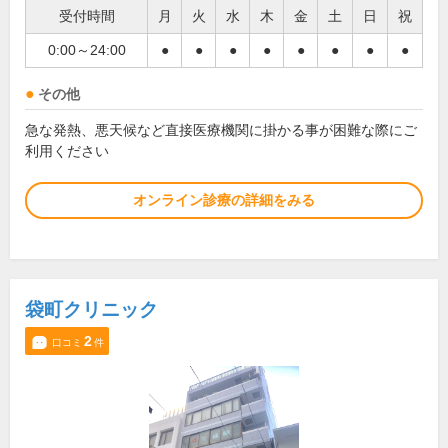
受付時間
月
火
水
木
金
土
日
祝
0:00～24:00
●
●
●
●
●
●
●
●
その他
急な発熱、悪天候など直接医療機関に掛かる事が困難な際にご
利用ください
オンライン診療の詳細をみる
袋町クリニック
2
口コミ
件