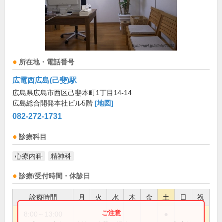
所在地・電話番号
広電西広島(己斐)駅
広島県広島市西区己斐本町1丁目14-14
広島総合開発本社ビル5階
[地図]
082-272-1731
診療科目
心療内科
精神科
診療/受付時間・休診日
診療時間
月
火
水
木
金
土
日
祝
8:00～13:00
●