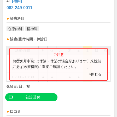
4F
[地図]
082-249-0011
診療科目
心療内科
精神科
診療/受付時間・休診日
診療時間
月
火
水
木
金
土
日
祝
9:30～12:30
●
●
●
●
●
●
お盆(8月中旬)は休診・休業の場合があります。来院前
に必ず医療機関に直接ご確認ください。
15:00～16:30
●
×閉じる
15:00～18:30
●
●
●
●
日、祝
休診日:
初診受付
口コミ