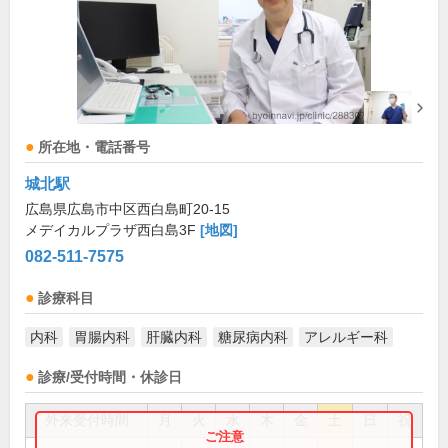
所在地・電話番号
城北駅
広島県広島市中区西白島町20-15
メデイカルプラザ西白島3F
[地図]
082-511-7575
診療科目
内科
胃腸内科
肝臓内科
糖尿病内科
アレルギー科
診療/受付時間・休診日
外来受付時間
月
火
水
木
金
土
日
祝