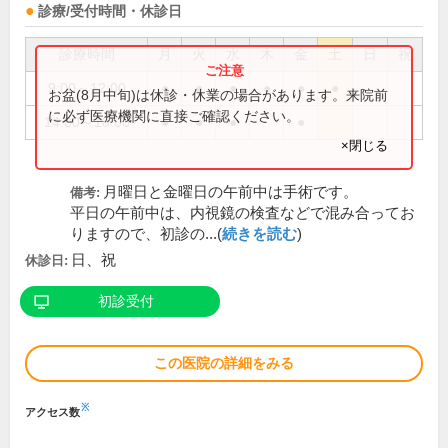
診療/受付時間・休診日
診療時間
月
火
水
木
金
土
日
祝
9:00～12:00
●
●
●
●
●
●
お盆(8月中旬)は休診・休業の場合があります。来院前
に必ず医療機関に直接ご確認ください。
14:00～18:00
●
●
●
●
×閉じる
月曜日と金曜日の午前中は手術です。
備考:
平日の午前中は、内視鏡の検査などで混み合ってお
りますので、初診の...(
続きを読む
)
日、祝
休診日:
初診受付
この医院の詳細をみる
※
アクセス数