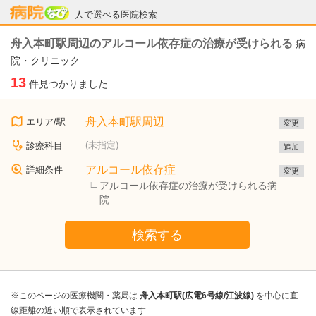
病院なび
人で選べる医院検索
舟入本町駅周辺のアルコール依存症の治療が受けられる
病
院・クリニック
13
件見つかりました
舟入本町駅周辺
エリア/駅
変更
(未指定)
診療科目
追加
アルコール依存症
詳細条件
変更
アルコール依存症の治療が受けられる病
院
検索する
※このページの医療機関・薬局は
舟入本町駅(広電6号線/江波線)
を中心に直
線距離の近い順で表示されています