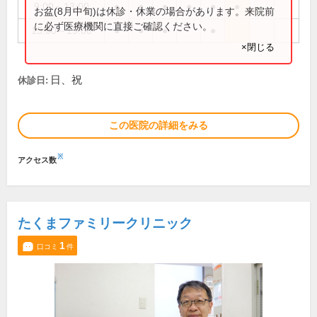
9:00～13:00
●
●
●
●
●
●
お盆(8月中旬)は休診・休業の場合があります。来院前
に必ず医療機関に直接ご確認ください。
15:00～19:00
●
●
●
●
×閉じる
日、祝
休診日:
この医院の詳細をみる
※
アクセス数
たくまファミリークリニック
1
口コミ
件