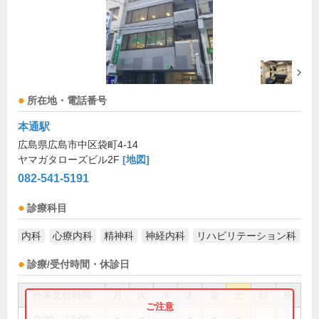
所在地・電話番号
本通駅
広島県広島市中区袋町4-14
ヤマガタローズビル2F
[地図]
082-541-5191
診療科目
内科
心療内科
精神科
神経内科
リハビリテーション科
診療/受付時間・休診日
外来受付時間
月
火
水
木
金
土
日
祝