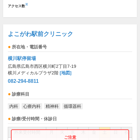
※
アクセス数
よこがわ駅前クリニック
所在地・電話番号
横川駅停留場
広島県広島市西区横川町2丁目7-19
横川メディカルプラザ2階
[地図]
082-294-8811
診療科目
内科
心療内科
精神科
循環器科
診療/受付時間・休診日
外来受付時間
月
火
水
木
金
土
日
祝