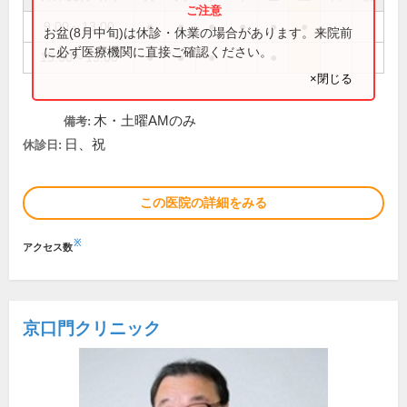
9:00～13:00
●
●
●
●
●
●
お盆(8月中旬)は休診・休業の場合があります。来院前
に必ず医療機関に直接ご確認ください。
15:00～19:00
●
●
●
●
×閉じる
木・土曜AMのみ
備考:
日、祝
休診日:
この医院の詳細をみる
※
アクセス数
京口門クリニック