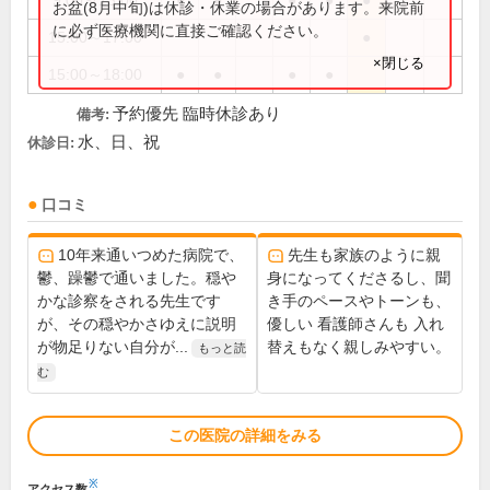
9:00～13:00
●
●
●
●
●
お盆(8月中旬)は休診・休業の場合があります。来院前
に必ず医療機関に直接ご確認ください。
15:00～17:00
●
×閉じる
15:00～18:00
●
●
●
●
予約優先 臨時休診あり
備考:
水、日、祝
休診日:
口コミ
10年来通いつめた病院で、
先生も家族のように親
鬱、躁鬱で通いました。穏や
身になってくださるし、聞
かな診察をされる先生です
き手のペースやトーンも、
が、その穏やかさゆえに説明
優しい 看護師さんも 入れ
が物足りない自分が...
替えもなく親しみやすい。
もっと読
む
この医院の詳細をみる
※
アクセス数