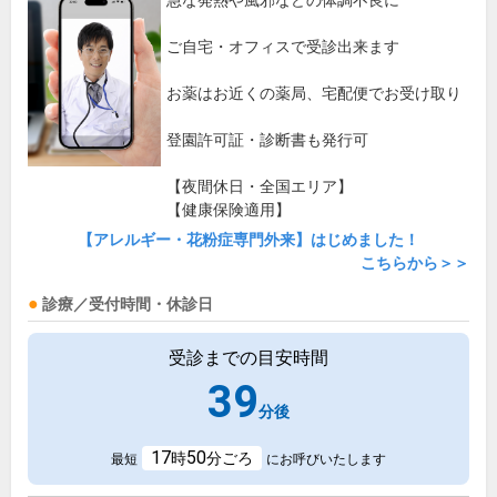
急な発熱や風邪などの体調不良に
ご自宅・オフィスで受診出来ます
お薬はお近くの薬局、宅配便でお受け取り
登園許可証・診断書も発行可
【夜間休日・全国エリア】
【健康保険適用】
【アレルギー・花粉症専門外来】はじめました！
こちらから＞＞
診療／受付時間・休診日
受診までの目安時間
39
分後
17
50
時
分ごろ
最短
にお呼びいたします