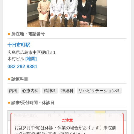
所在地・電話番号
十日市町駅
広島県広島市中区榎町3-1
木村ビル
[地図]
082-292-8381
診療科目
内科
心療内科
精神科
神経科
リハビリテーション科
診療/受付時間・休診日
外来受付時間
月
火
水
木
金
土
日
祝
9:00～13:00
●
●
●
●
●
●
お盆(8月中旬)は休診・休業の場合があります。来院前
に必ず医療機関に直接ご確認ください。