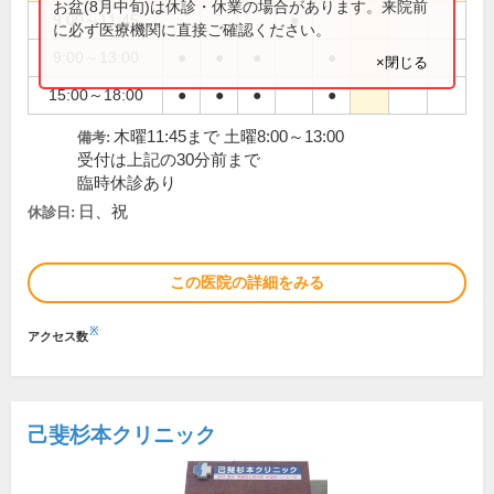
お盆(8月中旬)は休診・休業の場合があります。来院前
9:00～11:45
●
に必ず医療機関に直接ご確認ください。
9:00～13:00
●
●
●
●
×閉じる
15:00～18:00
●
●
●
●
木曜11:45まで 土曜8:00～13:00
備考:
受付は上記の30分前まで
臨時休診あり
日、祝
休診日:
この医院の詳細をみる
※
アクセス数
己斐杉本クリニック