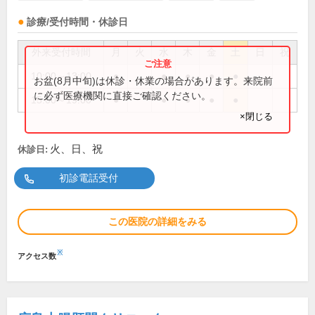
診療/受付時間・休診日
外来受付時間
月
火
水
木
金
土
日
祝
10:00～13:00
●
●
●
●
●
お盆(8月中旬)は休診・休業の場合があります。来院前
に必ず医療機関に直接ご確認ください。
15:00～19:00
●
●
●
●
●
×閉じる
火、日、祝
休診日:
初診電話受付
この医院の詳細をみる
※
アクセス数