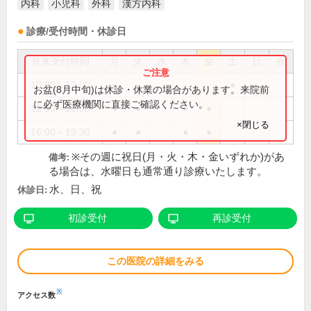
内科
小児科
外科
漢方内科
診療/受付時間・休診日
外来受付時間
月
火
水
木
金
土
日
祝
10:00～17:00
●
お盆(8月中旬)は休診・休業の場合があります。来院前
に必ず医療機関に直接ご確認ください。
12:00～15:00
●
●
●
●
×閉じる
16:00～19:30
●
●
●
●
※その週に祝日(月・火・木・金いずれか)があ
備考:
る場合は、水曜日も通常通り診療いたします。
水、日、祝
休診日:
初診受付
再診受付
この医院の詳細をみる
※
アクセス数