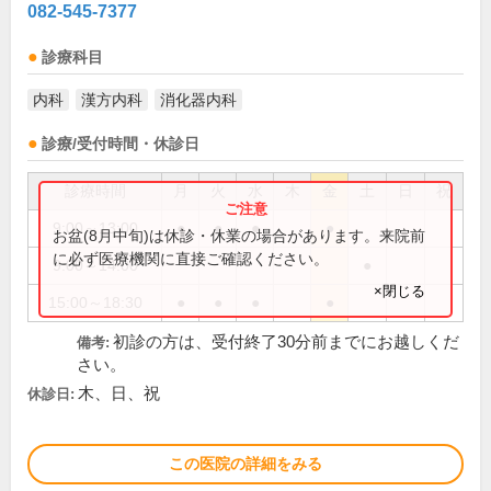
082-545-7377
診療科目
内科
漢方内科
消化器内科
診療/受付時間・休診日
診療時間
月
火
水
木
金
土
日
祝
9:00～13:00
●
●
●
●
お盆(8月中旬)は休診・休業の場合があります。来院前
に必ず医療機関に直接ご確認ください。
9:00～14:00
●
×閉じる
15:00～18:30
●
●
●
●
初診の方は、受付終了30分前までにお越しくだ
備考:
さい。
木、日、祝
休診日:
この医院の詳細をみる