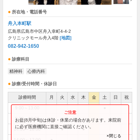
所在地・電話番号
舟入本町駅
広島県広島市中区舟入幸町4-4-2
クリニックモール舟入4階
[地図]
082-942-1650
診療科目
精神科
心療内科
診療/受付時間・休診日
診療時間
月
火
水
木
金
土
日
祝
9:00～13:00
●
9:30～12:30
●
●
●
●
お盆(8月中旬)は休診・休業の場合があります。来院前
に必ず医療機関に直接ご確認ください。
14:00～16:00
●
●
×閉じる
14:00～17:00
●