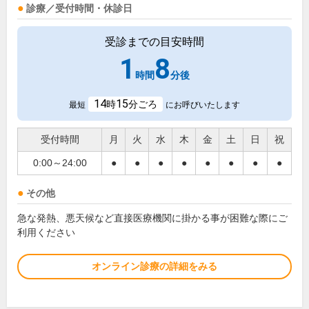
診療／受付時間・休診日
受診までの目安時間
1
8
時間
分後
14
15
時
分ごろ
最短
にお呼びいたします
受付時間
月
火
水
木
金
土
日
祝
0:00～24:00
●
●
●
●
●
●
●
●
その他
急な発熱、悪天候など直接医療機関に掛かる事が困難な際にご
利用ください
オンライン診療の詳細をみる