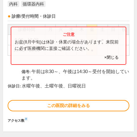
内科
循環器内科
診療/受付時間・休診日
診療時間
月
火
水
木
金
土
日
祝
9:00～12:30
●
●
●
●
●
●
お盆(8月中旬)は休診・休業の場合があります。来院前
に必ず医療機関に直接ご確認ください。
15:00～18:00
●
●
●
●
×閉じる
午前は8:30～、午後は14:30～受付を開始してい
備考:
ます。
水曜午後、土曜午後、日曜祝日
休診日:
この医院の詳細をみる
※
アクセス数