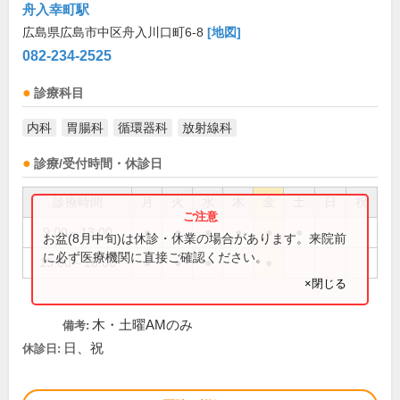
舟入幸町駅
広島県広島市中区舟入川口町6-8
[地図]
082-234-2525
診療科目
内科
胃腸科
循環器科
放射線科
診療/受付時間・休診日
診療時間
月
火
水
木
金
土
日
祝
9:00～13:00
●
●
●
●
●
●
お盆(8月中旬)は休診・休業の場合があります。来院前
に必ず医療機関に直接ご確認ください。
15:00～18:00
●
●
●
●
×閉じる
木・土曜AMのみ
備考:
日、祝
休診日: