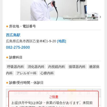
所在地・電話番号
西広島駅
広島県広島市西区己斐本町1-9-20
[地図]
082-275-2600
診療科目
呼吸器内科
消化器内科
内視鏡内科
循環器内科
糖尿病
内科
アレルギー科
心療内科
診療/受付時間・休診日
診療時間
月
火
水
木
金
土
日
祝
9:00～12:30
●
●
●
●
●
●
お盆(8月中旬)は休診・休業の場合があります。来院前