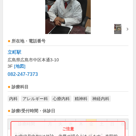
所在地・電話番号
立町駅
広島県広島市中区本通3-10
3F
[地図]
082-247-7373
診療科目
内科
アレルギー科
心療内科
精神科
神経内科
診療/受付時間・休診日
診療時間
月
火
水
木
金
土
日
祝
9:00～12:30
●
●
●
●
●
●