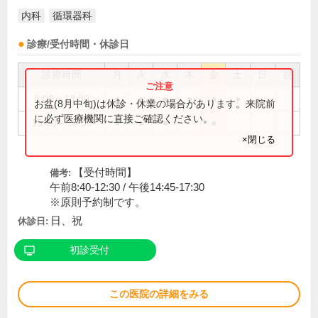
内科
循環器科
診療/受付時間・休診日
診療時間
月
火
水
木
金
土
日
祝
9:00～13:00
●
●
●
●
●
●
お盆(8月中旬)は休診・休業の場合があります。来院前
に必ず医療機関に直接ご確認ください。
15:00～18:00
●
●
●
●
×閉じる
【受付時間】
備考:
午前8:40-12:30 / 午後14:45-17:30
※原則予約制です。
日、祝
休診日:
初診受付
この医院の詳細をみる