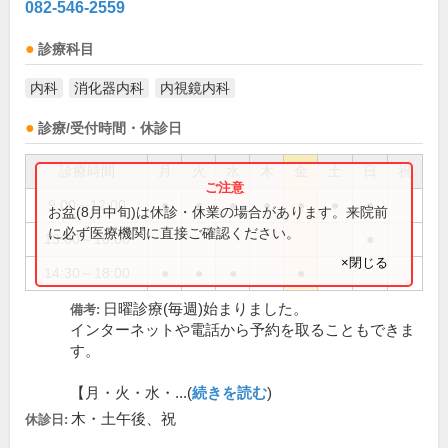
082-546-2559
診療科目
内科
消化器内科
内視鏡内科
診療/受付時間・休診日
診療時間
月
火
水
木
金
土
日
祝
9:00～12:00
●
●
●
●
●
●
●
お盆(8月中旬)は休診・休業の場合があります。来院前
に必ず医療機関に直接ご確認ください。
13:00～16:00
●
×閉じる
14:30～18:00
●
●
●
●
日曜診療(毎週)始まりました。
備考:
インターネットや電話から予約を取ることもできま
す。
【月・火・水・...(
続きを読む
)
木・土午後、祝
休診日: