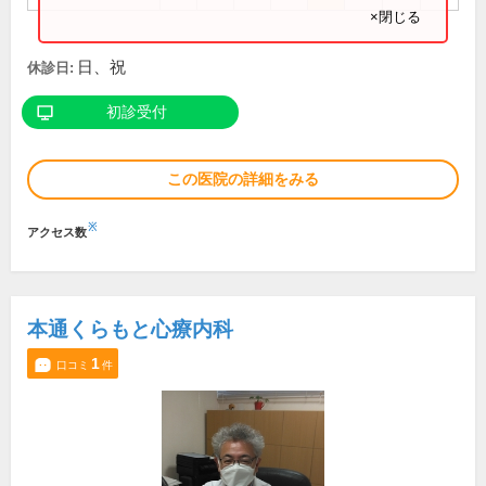
×閉じる
日、祝
休診日:
初診受付
この医院の詳細をみる
※
アクセス数
本通くらもと心療内科
1
口コミ
件