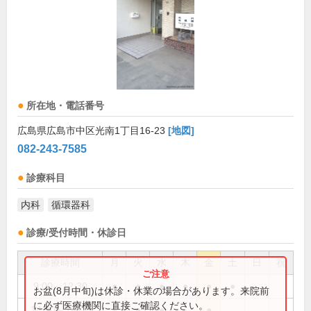
所在地・電話番号
広島県広島市中区光南1丁目16-23
[地図]
082-243-7585
診療科目
内科
循環器科
診療/受付時間・休診日
診療時間
月
火
水
木
金
土
日
祝
9:00～12:30
●
●
●
●
●
●
お盆(8月中旬)は休診・休業の場合があります。来院前
に必ず医療機関に直接ご確認ください。
14:30～18:00
●
●
●
●