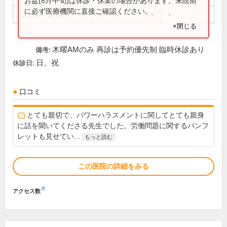
お盆(8月中旬)は休診・休業の場合があります。来院前
に必ず医療機関に直接ご確認ください。
15:00～17:30
●
●
●
●
●
×閉じる
木曜AMのみ 再診は予約優先制 臨時休診あり
備考:
日、祝
休診日:
口コミ
とても親切で、パワーハラスメントに関してとても親身
に話を聞いてくださる先生でした。労働問題に関するパンフ
レットも見せてい...
もっと読む
この医院の詳細をみる
※
アクセス数