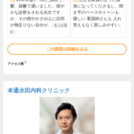
鬱、躁鬱で通いました。穏や
身になってくださるし、聞
かな診察をされる先生です
き手のペースやトーンも、
が、その穏やかさゆえに説明
優しい 看護師さんも 入れ
が物足りない自分が...
替えもなく親しみやすい。
もっと読
む
この医院の詳細をみる
※
アクセス数
本通水田内科クリニック