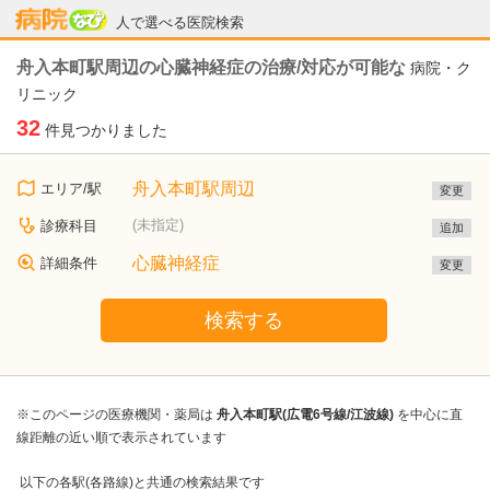
病院なび
人で選べる医院検索
舟入本町駅周辺の心臓神経症の治療/対応が可能な
病院・ク
リニック
32
件見つかりました
舟入本町駅周辺
エリア/駅
変更
(未指定)
診療科目
追加
心臓神経症
詳細条件
変更
検索する
※このページの医療機関・薬局は
舟入本町駅(広電6号線/江波線)
を中心に直
線距離の近い順で表示されています
以下の各駅(各路線)と共通の検索結果です