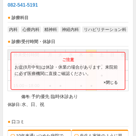
082-541-5191
診療科目
内科
心療内科
精神科
神経内科
リハビリテーション科
診療/受付時間・休診日
外来受付時間
月
火
水
木
金
土
日
祝
9:00～13:00
●
●
●
●
●
お盆(8月中旬)は休診・休業の場合があります。来院前
に必ず医療機関に直接ご確認ください。
15:00～17:00
●
×閉じる
15:00～18:00
●
●
●
●
予約優先 臨時休診あり
備考:
水、日、祝
休診日:
口コミ
10年来通いつめた病院で、
先生も家族のように親