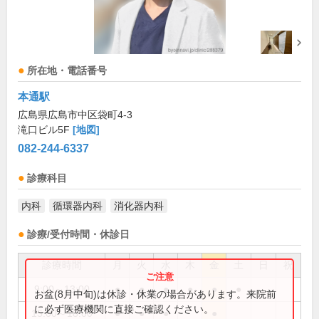
所在地・電話番号
本通駅
広島県広島市中区袋町4-3
滝口ビル5F
[地図]
082-244-6337
診療科目
内科
循環器内科
消化器内科
診療/受付時間・休診日
診療時間
月
火
水
木
金
土
日
祝
9:00～13:00
●
●
●
●
●
●
お盆(8月中旬)は休診・休業の場合があります。来院前
に必ず医療機関に直接ご確認ください。
15:00～18:00
●
●
●
●