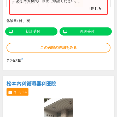
に必ず医療機関に直接ご確認ください。
14:00～18:00
●
●
●
●
×閉じる
日、祝
休診日:
初診受付
再診受付
この医院の詳細をみる
※
アクセス数
松本内科循環器科医院
1
口コミ
件