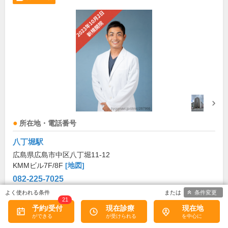
所在地・電話番号
八丁堀駅
広島県広島市中区八丁堀11-12
KMMビル7F/8F
[地図]
082-225-7025
条件変更
21
診療科目
予約/受付
現在診療
現在地
内科
心療内科