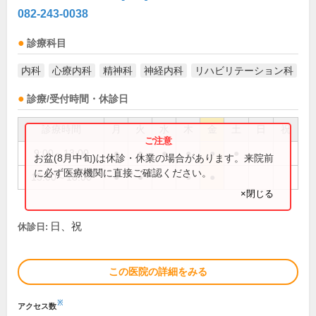
082-243-0038
診療科目
内科
心療内科
精神科
神経内科
リハビリテーション科
診療/受付時間・休診日
診療時間
月
火
水
木
金
土
日
祝
9:00～13:00
●
●
●
●
●
●
お盆(8月中旬)は休診・休業の場合があります。来院前
に必ず医療機関に直接ご確認ください。
15:00～18:00
●
●
●
●
×閉じる
日、祝
休診日:
この医院の詳細をみる
※
アクセス数