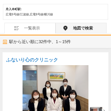
舟入本町駅:
広電6号線/江波線,広電8号線/横川線
一覧表示
地図で検索
駅から近い順に
32
件中、
1～15件
ふないり心のクリニック