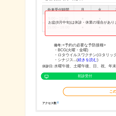
外来受付時間
月
火
9:00～12:30
●
●
お盆(8月中旬)は休診・休業の場合があ
15:00～18:00
●
●
<予約の必要な予防接種>
備考:
・BCG(火曜・金曜)
・ロタウイルスワクチン(ロタリック
・シナジス...(
続きを読む
)
水曜午後、土曜午後、日、祝、年末
休診日:
初診受付
こ
※
アクセス数