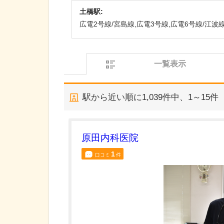
土橋駅:
広電2号線/宮島線,広電3号線,広電6号線/江波
一覧表示
駅から近い順に
1,039
件中、
1～15件
原田内科医院
1
口コミ
件