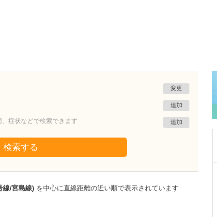
変更
追加
門、症状などで検索できます
追加
検索する
広島県広島市安佐南区
安佐南おなかの内科・内視鏡クリニック
号線/宮島線)
を中心に直線距離の近い順で表示されています
松本 健太
院長
取材記事
地域のかかりつけ医として、健康診断や人間ド