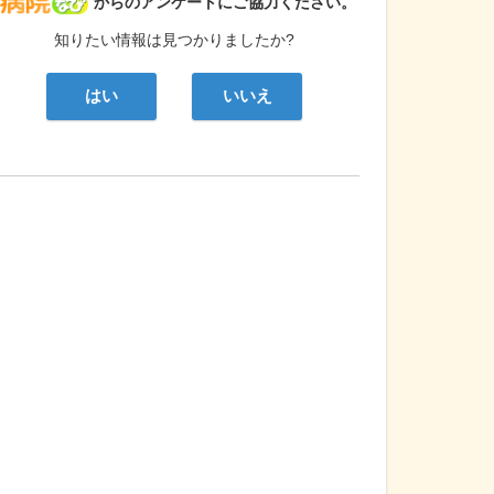
病院なび
からのアンケートにご協力ください。
知りたい情報は見つかりましたか?
はい
いいえ