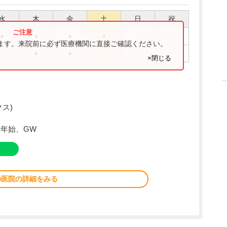
水
木
金
土
日
祝
●
●
●
●
ります。来院前に必ず医療機関に直接ご確認ください。
●
●
×閉じる
ス)
年始、GW
の医院の詳細をみる