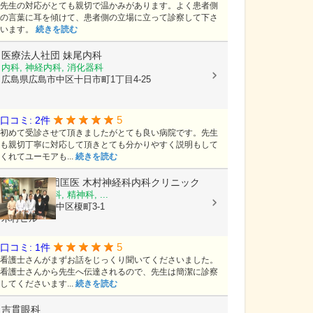
先生の対応がとても親切で温かみがあります。よく患者側
の言葉に耳を傾けて、患者側の立場に立って診察して下さ
います。
続きを読む
医療法人社団
妹尾内科
内科, 神経内科, 消化器科
広島県広島市中区十日市町1丁目4-25
5
口コミ: 2件
初めて受診させて頂きましたがとても良い病院です。先生
も親切丁寧に対応して頂きとても分かりやすく説明もして
くれてユーモアも...
続きを読む
医療法人社団匡医
木村神経科内科クリニック
内科, 心療内科, 精神科, ...
広島県広島市中区榎町3-1
木村ビル
5
口コミ: 1件
看護士さんがまずお話をじっくり聞いてくださいました。
看護士さんから先生へ伝達されるので、先生は簡潔に診察
してくださいます...
続きを読む
吉貫眼科