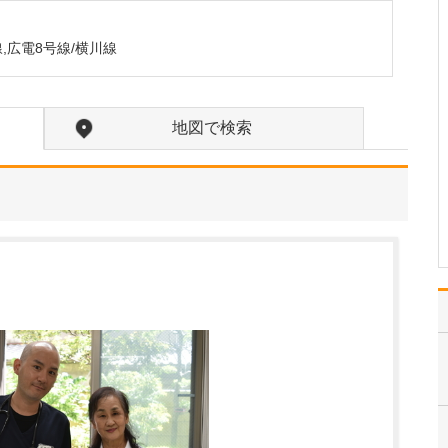
ックにも力を入れているそうですね。
はい。とくに中高年にな
線,広電8号線/横川線
ると、生活習慣病をはじ
めとする慢性疾患を発症
される方が増え、複数の
病気を併せもつケースも
地図で検索
少なくありません。こう
した状態を自覚のないま
ま放置してしまうと、脳
卒中や心筋梗塞といった
重…
>>記事全文を読む