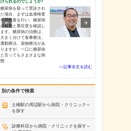
けられるのでしょうか?
ください。
糖尿病を疑って受診され
「すべての患者
た場合、まずは血液検査
顔にすること」
や尿検査を行い、糖尿病
ーに、患者さん
の有無と重症度を確認し
少しでも早くよ
ます。糖尿病の治療は、
喜んでいただけ
大きく分けて食事療法、
提供を目指して
運動療法、薬物療法があ
皮膚疾患は痛み
りますが、一口に糖尿病
に加え、見た目
と言ってもさまざまな病
る疾患も多く、
態…
は…
>>記事全文を読む
別の条件で検索
土橋駅の周辺駅から病院・クリニック
を探す
診療科目から病院・クリニックを探す