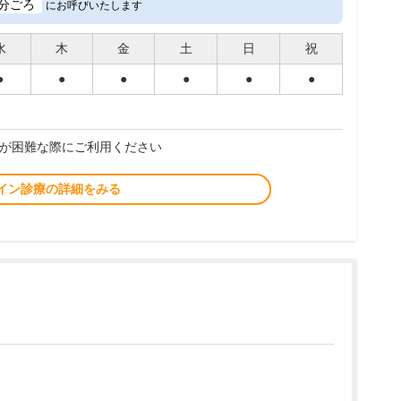
分ごろ
にお呼びいたします
水
木
金
土
日
祝
●
●
●
●
●
●
が困難な際にご利用ください
イン診療の詳細をみる