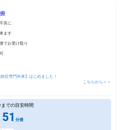
療
不良に
来ます
便でお受け取り
可
花粉症専門外来】はじめました！
こちらから＞＞
診までの目安時間
51
分後