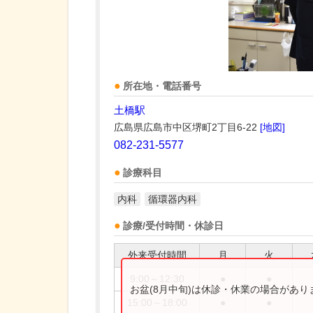
所在地・電話番号
土橋駅
広島県広島市中区堺町2丁目6-22
[地図]
082-231-5577
診療科目
内科
循環器内科
診療/受付時間・休診日
外来受付時間
月
火
9:00～12:30
●
●
お盆(8月中旬)は休診・休業の場合があ
15:00～18:00
●
●