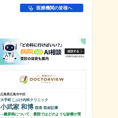
医療機関の皆様へ
医師(ドクター)の
広島県広島市中区
広島県広島市中区
大手町こぶけ内科クリニック
紙屋町やなせ皮
小武家 和博
栁瀬 哲至
院長
取材記事
糖尿病について、貴院ではどのような診療が受
先生が日々の診