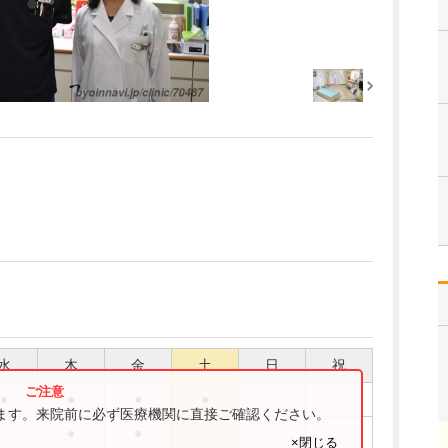
水
木
金
土
日
祝
●
●
●
●
ります。来院前に必ず医療機関に直接ご確認ください。
●
●
×閉じる