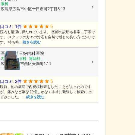
眼科
広島県広島市中区十日市町2丁目8-13
5
口コミ: 1件
院内も清潔に保たれています。 医師の説明も非常に丁寧で
す。 スタッフの方々の対応も自然で感じの良い方ばかりで
す。 待ち時...
続きを読む
医療法人
三好内科医院
内科, 消化器科, 胃腸科, ...
広島県広島市西区天満町17-1
5
口コミ: 2件
以前、他の病院で内視鏡検査をした ことがあったのです
が、痛みなど嫌な 記憶しかなく非常に緊張して検査に の
ぞみました。 ...
続きを読む