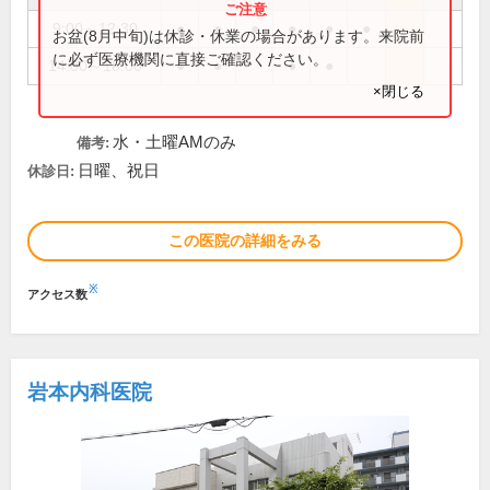
9:00～12:30
●
●
●
●
●
●
お盆(8月中旬)は休診・休業の場合があります。来院前
に必ず医療機関に直接ご確認ください。
14:00～18:00
●
●
●
●
×閉じる
水・土曜AMのみ
備考:
日曜、祝日
休診日:
この医院の詳細をみる
※
アクセス数
岩本内科医院