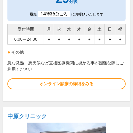
分後
14
36
時
分ごろ
最短
にお呼びいたします
受付時間
月
火
水
木
金
土
日
祝
0:00～24:00
●
●
●
●
●
●
●
●
その他
急な発熱、悪天候など直接医療機関に掛かる事が困難な際にご
利用ください
オンライン診療の詳細をみる
中原クリニック