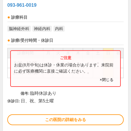
093-961-0019
診療科目
脳神経外科
神経内科
内科
診療/受付時間・休診日
診療時間
月
火
水
木
金
土
日
祝
9:00～12:00
●
●
●
●
●
●
お盆(8月中旬)は休診・休業の場合があります。来院前
に必ず医療機関に直接ご確認ください。
14:00～17:30
●
●
●
●
×閉じる
臨時休診あり
備考:
日、祝、第5土曜
休診日:
この医院の詳細をみる