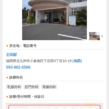
所在地・電話番号
石田駅
福岡県北九州市小倉南区下石田3丁目10-19
[地図]
093-962-5566
診療科目
乳腺外科
肛門外科
胃腸内科
診療/受付時間・休診日
診療時間
月
火
水
木
金
土
日
祝