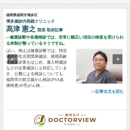
福岡県福岡市博多区
博多健診内視鏡クリニック
髙津 憲之
院長
取材記事
健康診断や各種検診では、非常に幅広い項目の検査を受けられ
る体制が整っているそうですね。
はい。例えば健康診断では、特定
健診や生活習慣病健診、後期高齢
者健康診査をはじめ、雇入時健診
などの企業健診にも対応していま
す。公費による検診についても、
福岡市の前立腺がん検診(PSA血
液検査)や乳がん検…
>>記事全文を読む