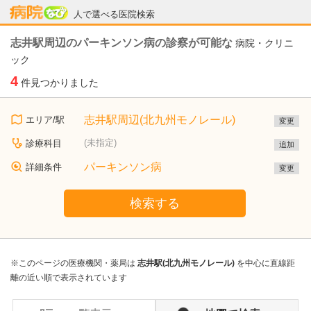
病院なび
人で選べる医院検索
志井駅周辺のパーキンソン病の診察が可能な
病院・クリニ
ック
4
件見つかりました
志井駅周辺(北九州モノレール)
エリア/駅
変更
(未指定)
診療科目
追加
パーキンソン病
詳細条件
変更
検索する
※このページの医療機関・薬局は
志井駅(北九州モノレール)
を中心に直線距
離の近い順で表示されています