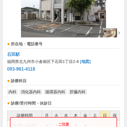
所在地・電話番号
石田駅
福岡県北九州市小倉南区下石田1丁目2-8
[地図]
093-961-4118
診療科目
内科
消化器内科
循環器内科
肝臓内科
診療/受付時間・休診日
診療時間
月
火
水
木
金
土
日
祝
8:30～12:00
●
●
●
●
●