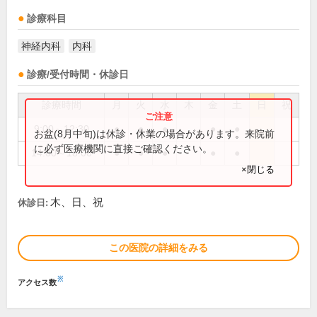
診療科目
神経内科
内科
診療/受付時間・休診日
診療時間
月
火
水
木
金
土
日
祝
9:00～12:30
●
●
●
●
●
お盆(8月中旬)は休診・休業の場合があります。来院前
に必ず医療機関に直接ご確認ください。
14:00～18:00
●
●
●
●
●
×閉じる
木、日、祝
休診日:
この医院の詳細をみる
※
アクセス数