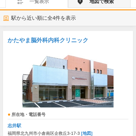
一覧表示
地図で検索
駅から近い順に全
4
件を表示
かたやま脳外科内科クリニック
所在地・電話番号
志井駅
福岡県北九州市小倉南区企救丘3-17-3
[地図]