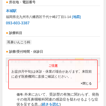
所在地・電話番号
本城駅
福岡県北九州市八幡西区千代ケ崎2丁目1-14
[地図]
093-603-3387
診療科目
耳鼻いんこう科
診療/受付時間・休診日
外来受付時間
月
火
水
木
金
土
日
祝
9:00～12:30
●
●
●
●
●
お盆(8月中旬)は休診・休業の場合があります。来院前
に必ず医療機関に直接ご確認ください。
14:00～18:00
●
●
●
●
×閉じる
外来において、受診歴の有無に関わらず、発熱
備考:
その他耳鼻咽喉科関連の感染症を疑わせるような症
状を呈する患...(
続きを読む
)