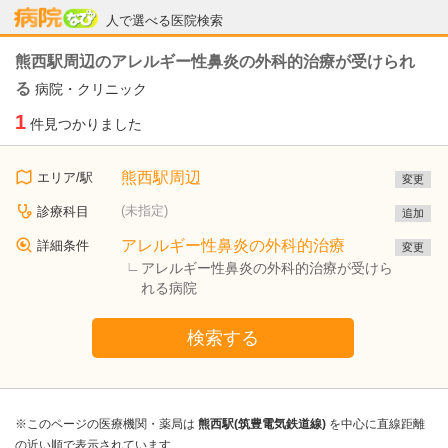
病院なび
人で選べる医院検索
熊西駅周辺のアレルギー性鼻炎の外科的治療が受けられ
る
病院・クリニック
1
件見つかりました
熊西駅周辺
エリア/駅
変更
(未指定)
診療科目
追加
アレルギー性鼻炎の外科的治療
詳細条件
変更
アレルギー性鼻炎の外科的治療が受けら
れる病院
検索する
※このページの医療機関・薬局は
熊西駅(筑豊電気鉄道線)
を中心に直線距離
の近い順で表示されています