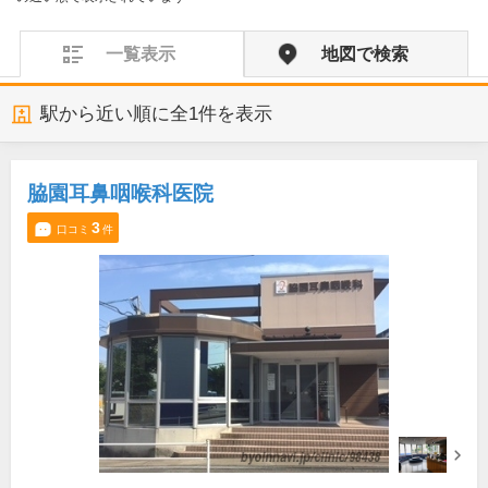
一覧表示
地図で検索
駅から近い順に全
1
件を表示
脇園耳鼻咽喉科医院
3
口コミ
件