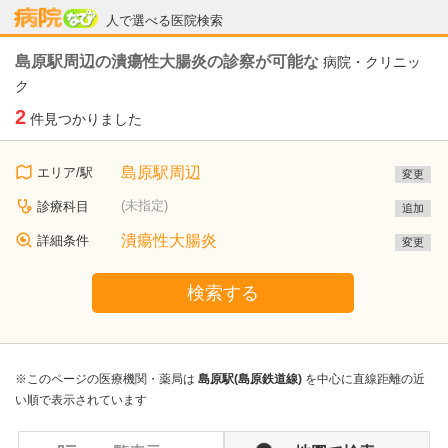
病院なび
人で選べる医院検索
島原駅周辺の潰瘍性大腸炎の診察が可能な
病院・クリニッ
ク
2
件見つかりました
島原駅周辺
エリア/駅
変更
(未指定)
診療科目
追加
潰瘍性大腸炎
詳細条件
変更
検索する
※このページの医療機関・薬局は
島原駅(島原鉄道線)
を中心に直線距離の近
い順で表示されています