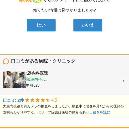
知りたい情報は見つかりましたか?
はい
いいえ
口コミがある病院・クリニック
土井外科消化器内科医院
内科, 外科, 内視鏡内科, ...
長崎県島原市中町823
4.5
口コミ: 2件
大腸内視鏡と胃カメラの検査をしましたが、検査中に映像を見ながらの医師の
説明もわかりやすく、ポリープ除去は術後の痛みもあり...
続きを読む