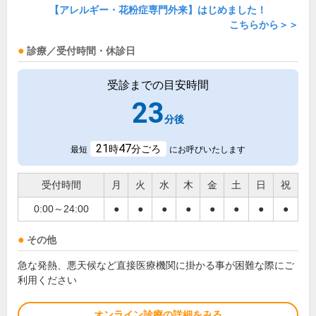
【アレルギー・花粉症専門外来】はじめました！
こちらから＞＞
診療／受付時間・休診日
受診までの目安時間
23
分後
21
47
時
分ごろ
最短
にお呼びいたします
受付時間
月
火
水
木
金
土
日
祝
0:00～24:00
●
●
●
●
●
●
●
●
その他
急な発熱、悪天候など直接医療機関に掛かる事が困難な際にご
利用ください
オンライン診療の詳細をみる