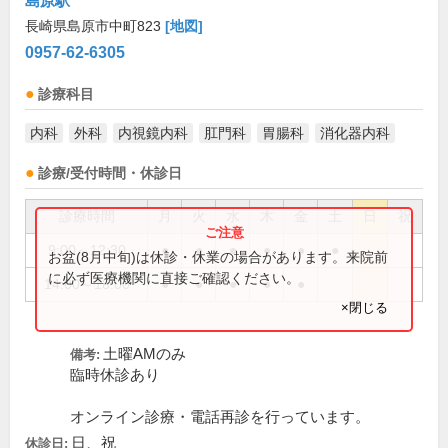
島原駅
長崎県島原市中町823
[地図]
0957-62-6305
診療科目
内科
外科
内視鏡内科
肛門科
胃腸科
消化器内科
診療/受付時間・休診日
診療時間
月
火
水
木
金
土
日
祝
9:00～12:30
●
●
●
●
●
●
お盆(8月中旬)は休診・休業の場合があります。来院前
に必ず医療機関に直接ご確認ください。
14:00～18:00
●
●
●
●
●
×閉じる
土曜AMのみ
備考:
臨時休診あり
オンライン診療・電話再診を行っています。
日、祝
休診日: