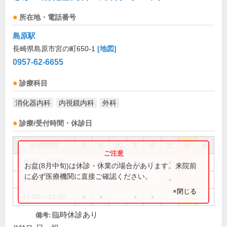
所在地・電話番号
島原駅
長崎県島原市宮の町650-1
[地図]
0957-62-6655
診療科目
消化器内科
内視鏡内科
外科
診療/受付時間・休診日
診療時間
月
火
水
木
金
土
日
祝
9:00～12:30
●
●
●
●
●
●
お盆(8月中旬)は休診・休業の場合があります。来院前
に必ず医療機関に直接ご確認ください。
14:00～17:00
●
×閉じる
14:00～18:00
●
●
●
●
臨時休診あり
備考: