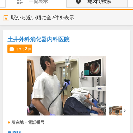
一覧表示
地図で検索
駅から近い順に全
2
件を表示
土井外科消化器内科医院
2
口コミ
件
所在地・電話番号