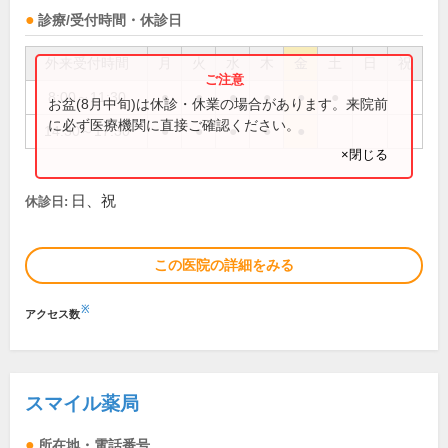
診療/受付時間・休診日
外来受付時間
月
火
水
木
金
土
日
祝
8:00～11:30
●
●
●
●
●
●
お盆(8月中旬)は休診・休業の場合があります。来院前
に必ず医療機関に直接ご確認ください。
14:30～17:30
●
●
●
●
●
×閉じる
日、祝
休診日:
この医院の詳細をみる
※
アクセス数
スマイル薬局
所在地・電話番号