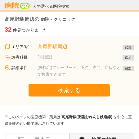
病院なび
人で選べる医院検索
高尾野駅周辺の
病院・クリニック
32
件見つかりました
高尾野駅周辺
エリア/駅
変更
(未指定)
診療科目
追加
(未指定)フリーワード、予約、専門、症状など
詳細条件
追加
で検索できます
検索する
※このページの医療機関・薬局は
高尾野駅(肥薩おれんじ鉄道線)
を中心に直
線距離の近い順で表示されています