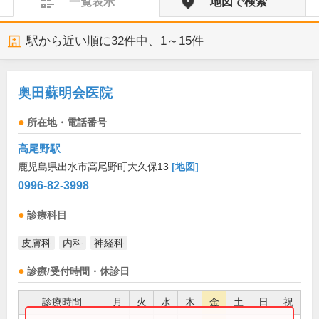
一覧表示
地図で検索
駅から近い順に
32
件中、
1～15件
奥田蘇明会医院
所在地・電話番号
高尾野駅
鹿児島県出水市高尾野町大久保13
[地図]
0996-82-3998
診療科目
皮膚科
内科
神経科
診療/受付時間・休診日
診療時間
月
火
水
木
金
土
日
祝