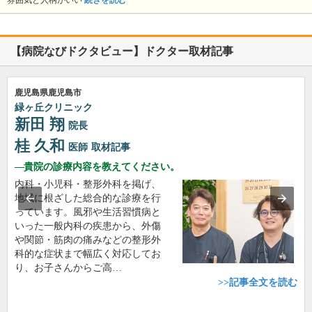
雰囲気と人柄がいい
続きを読む
【病院なびドクタビュー】ドクター取材記事
鹿児島県鹿児島市
緑ヶ丘クリニック
新田 翔
院長
桂 久和
医師
取材記事
貴院の診療内容を教えてください。
内科・小児科・整形外科を掲げ、
地域に根ざした総合的な診療を行
っています。風邪や生活習慣病と
いった一般内科の疾患から、外傷
や関節・筋肉の痛みなどの整形外
科的な症状まで幅広く対応してお
り、お子さんからご高…
>>記事全文を読む