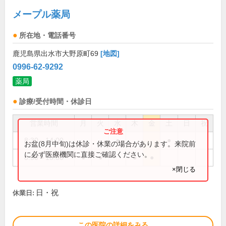
メープル薬局
所在地・電話番号
鹿児島県出水市大野原町69
[地図]
0996-62-9292
薬局
診療/受付時間・休診日
営業時間
月
火
水
木
金
土
日
祝
8:30～14:00
●
●
お盆(8月中旬)は休診・休業の場合があります。来院前
に必ず医療機関に直接ご確認ください。
8:30～18:30
●
●
●
●
×閉じる
日・祝
休業日:
この医院の詳細をみる