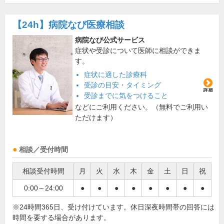
【24h】
病院なび医療相談
病院なび公式サービス
症状や受診について医師に相談ができま
す。
症状に適した診療科
受診の目安・タイミング
受診までに気をつけること
などにご利用ください。（無料でご利用い
ただけます）
相談／受付時間
相談受付時間
月
火
水
木
金
土
日
祝
0:00～24:00
●
●
●
●
●
●
●
●
※24時間365日、受け付けています。休日深夜時間帯の回答には
時間を要する場合があります。