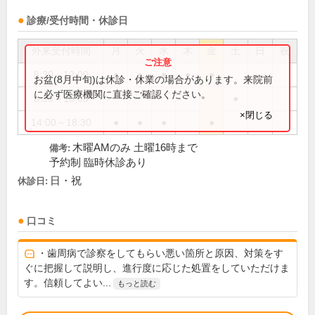
診療/受付時間・休診日
外来受付時間
月
火
水
木
金
土
日
祝
8:30～12:00
●
●
●
●
●
お盆(8月中旬)は休診・休業の場合があります。来院前
に必ず医療機関に直接ご確認ください。
8:30～16:00
●
×閉じる
14:00～18:30
●
●
●
●
木曜AMのみ 土曜16時まで
備考:
予約制 臨時休診あり
日・祝
休診日:
口コミ
・歯周病で診察をしてもらい悪い箇所と原因、対策をす
ぐに把握して説明し、進行度に応じた処置をしていただけま
す。信頼してよい...
もっと読む