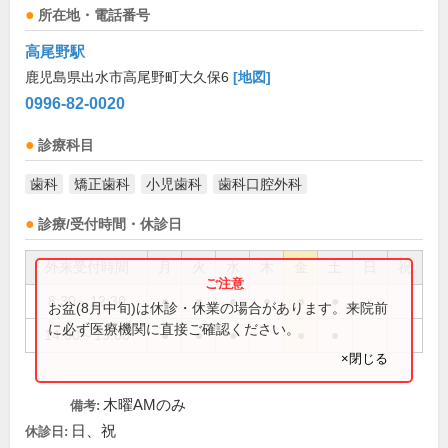
所在地・電話番号
高尾野駅
鹿児島県出水市高尾野町大久保6
[地図]
0996-82-0020
診療科目
歯科
矯正歯科
小児歯科
歯科口腔外科
診療/受付時間・休診日
外来受付時間
月
火
水
木
金
土
日
祝
8:30～12:30
●
●
●
●
●
●
お盆(8月中旬)は休診・休業の場合があります。来院前
に必ず医療機関に直接ご確認ください。
14:00～19:00
●
●
●
●
●
×閉じる
木曜AMのみ
備考:
日、祝
休診日: