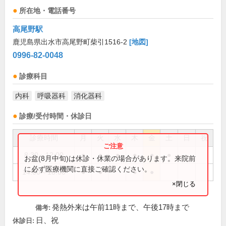
所在地・電話番号
高尾野駅
鹿児島県出水市高尾野町柴引1516-2
[地図]
0996-82-0048
診療科目
内科
呼吸器科
消化器科
診療/受付時間・休診日
診療時間
月
火
水
木
金
土
日
祝
8:30～12:00
●
●
●
●
●
●
お盆(8月中旬)は休診・休業の場合があります。来院前
に必ず医療機関に直接ご確認ください。
14:00～18:00
●
●
●
●
×閉じる
発熱外来は午前11時まで、午後17時まで
備考:
日、祝
休診日: