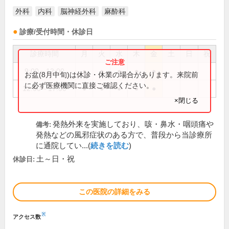
外科
内科
脳神経外科
麻酔科
診療/受付時間・休診日
診療時間
月
火
水
木
金
土
日
祝
9:00～12:00
●
●
●
●
●
お盆(8月中旬)は休診・休業の場合があります。来院前
に必ず医療機関に直接ご確認ください。
12:00～17:00
●
●
●
●
●
×閉じる
発熱外来を実施しており、咳・鼻水・咽頭痛や
備考:
発熱などの風邪症状のある方で、普段から当診療所
に通院してい...(
続きを読む
)
土～日・祝
休診日:
この医院の詳細をみる
※
アクセス数