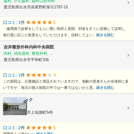
歯科, 小児歯科, 歯科口腔外科
鹿児島県出水市高尾野町柴引2787-15
5
口コミ: 1件
・歯周病で診察をしてもらい悪い箇所と原因、対策をすぐに把握して説明し、
進行度に応じた処置をしていただけます。信頼してよい...
続きを読む
吉井整形外科内科中央病院
内科, 消化器科, 整形外科, ...
鹿児島県出水市平和町336
4
口コミ: 1件
この病院は、介護施設と併設されていますので、老齢の患者さんが全体的に多
いですが、地元の個人病院の中では一番ではないかと思...
続きを読む
福田クリニック
内科
鹿児島県出水市上知識町549
5
口コミ: 2件