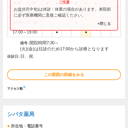
8:30～12:00
●
●
●
●
●
●
お盆(8月中旬)は休診・休業の場合があります。来院前
14:00～19:00
●
●
に必ず医療機関に直接ご確認ください。
14:30～17:30
●
×閉じる
17:00～19:00
●
●
開院時間7:30～
備考:
(火)(金)は往診のため17:00から診療となります
日、祝
休診日:
この医院の詳細をみる
※
アクセス数
シバタ薬局
所在地・電話番号