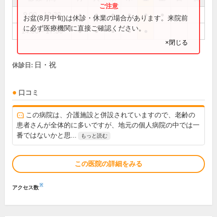
9:00～12:30
●
●
●
●
●
●
お盆(8月中旬)は休診・休業の場合があります。来院前
に必ず医療機関に直接ご確認ください。
14:00～17:30
●
●
●
●
●
×閉じる
日・祝
休診日:
口コミ
この病院は、介護施設と併設されていますので、老齢の
患者さんが全体的に多いですが、地元の個人病院の中では一
番ではないかと思...
もっと読む
この医院の詳細をみる
※
アクセス数