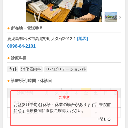
所在地・電話番号
鹿児島県出水市高尾野町大久保2012-1
[地図]
0996-64-2101
診療科目
内科
消化器内科
リハビリテーション科
診療/受付時間・休診日
診療時間
月
火
水
木
金
土
日
祝
8:30～12:30
●
●
●
●
●
お盆(8月中旬)は休診・休業の場合があります。来院前
に必ず医療機関に直接ご確認ください。
14:00～18:00
●
●
●
●
●
×閉じる