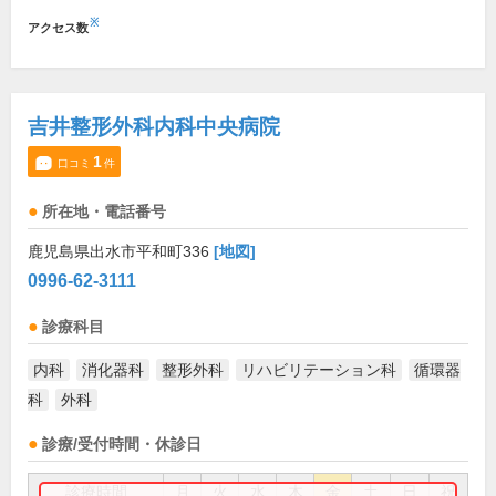
※
アクセス数
吉井整形外科内科中央病院
1
口コミ
件
所在地・電話番号
鹿児島県出水市平和町336
[地図]
0996-62-3111
診療科目
内科
消化器科
整形外科
リハビリテーション科
循環器
科
外科
診療/受付時間・休診日
診療時間
月
火
水
木
金
土
日
祝