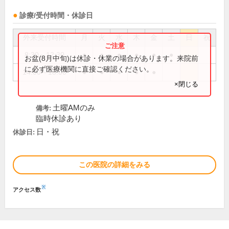
診療/受付時間・休診日
外来受付時間
月
火
水
木
金
土
日
祝
8:30～12:30
●
●
●
●
●
●
お盆(8月中旬)は休診・休業の場合があります。来院前
に必ず医療機関に直接ご確認ください。
14:00～18:00
●
●
●
●
●
×閉じる
土曜AMのみ
備考:
臨時休診あり
日・祝
休診日:
この医院の詳細をみる
※
アクセス数