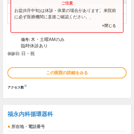
8:30～12:30
●
●
●
●
●
●
お盆(8月中旬)は休診・休業の場合があります。来院前
に必ず医療機関に直接ご確認ください。
14:00～18:00
●
●
●
●
×閉じる
木・土曜AMのみ
備考:
臨時休診あり
日・祝
休診日:
この医院の詳細をみる
※
アクセス数
福永内科循環器科
所在地・電話番号