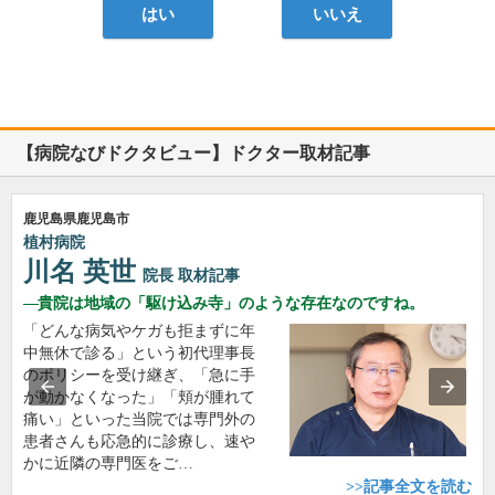
はい
いいえ
【病院なびドクタビュー】ドクター取材記事
鹿児島県鹿児島市
植村病院
川名 英世
院長
取材記事
貴院は地域の「駆け込み寺」のような存在なのですね。
「どんな病気やケガも拒まずに年
中無休で診る」という初代理事長
のポリシーを受け継ぎ、「急に手
が動かなくなった」「頬が腫れて
痛い」といった当院では専門外の
患者さんも応急的に診療し、速や
かに近隣の専門医をご…
>>記事全文を読む