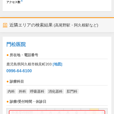
※
アクセス数
近隣エリアの検索結果
(高尾野駅・阿久根駅など)
門松医院
所在地・電話番号
鹿児島県阿久根市鶴見町203
[地図]
0996-64-6100
診療科目
内科
外科
呼吸器科
消化器科
肛門科
診療/受付時間・休診日
外来受付時間
月
火
水
木
金
土
日
祝