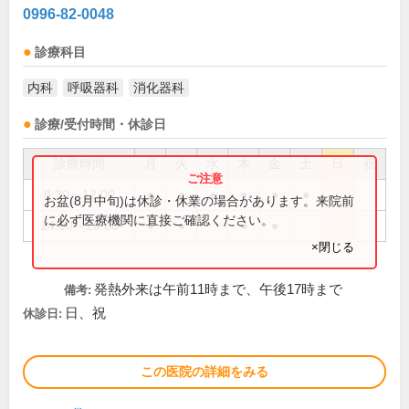
0996-82-0048
診療科目
内科
呼吸器科
消化器科
診療/受付時間・休診日
診療時間
月
火
水
木
金
土
日
祝
8:30～12:00
●
●
●
●
●
●
お盆(8月中旬)は休診・休業の場合があります。来院前
に必ず医療機関に直接ご確認ください。
14:00～18:00
●
●
●
●
×閉じる
発熱外来は午前11時まで、午後17時まで
備考:
日、祝
休診日:
この医院の詳細をみる