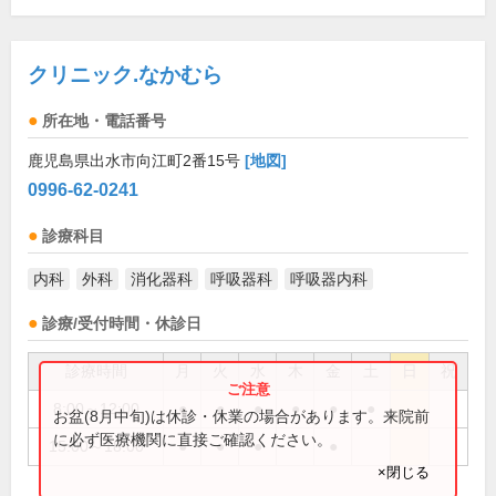
クリニック.なかむら
所在地・電話番号
鹿児島県出水市向江町2番15号
[地図]
0996-62-0241
診療科目
内科
外科
消化器科
呼吸器科
呼吸器内科
診療/受付時間・休診日
診療時間
月
火
水
木
金
土
日
祝
8:00～12:00
●
●
●
●
●
●
お盆(8月中旬)は休診・休業の場合があります。来院前
に必ず医療機関に直接ご確認ください。
15:00～18:00
●
●
●
●
×閉じる