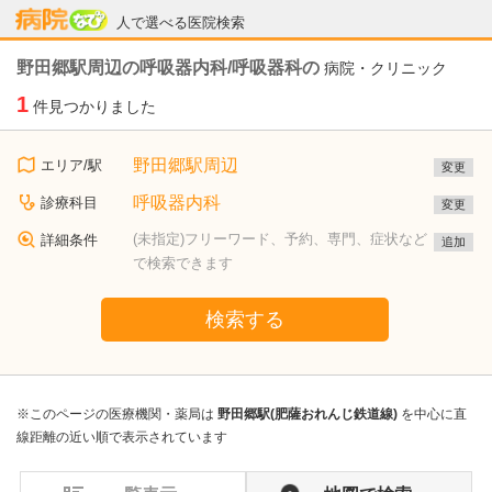
病院なび
人で選べる医院検索
野田郷駅周辺の呼吸器内科/呼吸器科の
病院・クリニック
1
件見つかりました
野田郷駅周辺
エリア/駅
変更
呼吸器内科
診療科目
変更
(未指定)フリーワード、予約、専門、症状など
詳細条件
追加
で検索できます
検索する
※このページの医療機関・薬局は
野田郷駅(肥薩おれんじ鉄道線)
を中心に直
線距離の近い順で表示されています