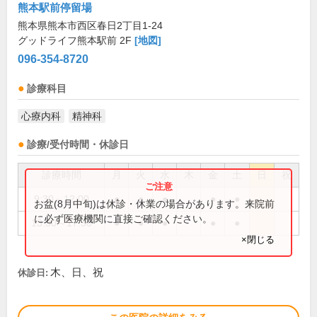
熊本駅前停留場
熊本県熊本市西区春日2丁目1-24
グッドライフ熊本駅前 2F
[地図]
096-354-8720
診療科目
心療内科
精神科
診療/受付時間・休診日
診療時間
月
火
水
木
金
土
日
祝
9:30～12:00
●
●
●
●
●
お盆(8月中旬)は休診・休業の場合があります。来院前
に必ず医療機関に直接ご確認ください。
13:30～17:30
●
●
●
●
●
×閉じる
木、日、祝
休診日: