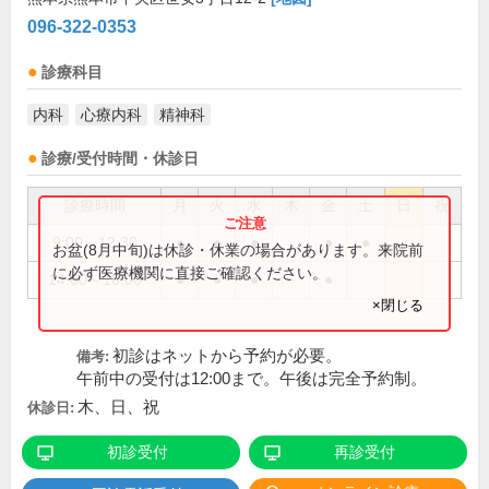
096-322-0353
診療科目
内科
心療内科
精神科
診療/受付時間・休診日
診療時間
月
火
水
木
金
土
日
祝
9:00～12:30
●
●
●
●
●
お盆(8月中旬)は休診・休業の場合があります。来院前
に必ず医療機関に直接ご確認ください。
14:00～18:00
●
●
●
●
×閉じる
初診はネットから予約が必要。
備考:
午前中の受付は12:00まで。午後は完全予約制。
木、日、祝
休診日:
初診受付
再診受付