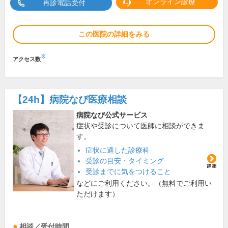
オンライン診療
再診電話受付
この医院の詳細をみる
※
アクセス数
【24h】
病院なび医療相談
病院なび公式サービス
症状や受診について医師に相談ができま
す。
症状に適した診療科
受診の目安・タイミング
受診までに気をつけること
などにご利用ください。（無料でご利用い
ただけます）
相談／受付時間