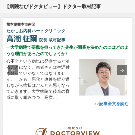
【病院なびドクタビュー】ドクター取材記事
熊本県熊本市南区
たかしお内科ハートクリニック
高潮 征爾
院長
取材記事
大学病院で要職を担ってきた先生が開業を決めたのにはどのよ
うな理由があったのでしょうか?
心不全という病気は発症すると治
ることはなく、患者さんは生涯付
き合っていかなくてはなりませ
ん。しかも、悪化と改善を繰り返
しながら病状はだんだん悪くなっ
ていきます。大学病院で後進の育
成に取り組みつつ、高度…
>>記事全文を読む