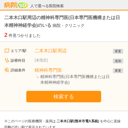
病院なび
人で選べる医院検索
二本木口駅周辺の精神科専門医(日本専門医機構または日
本精神神経学会)のいる
病院・クリニック
2
件見つかりました
二本木口駅周辺
エリア/駅
変更
(未指定)
診療科目
追加
精神科専門医
詳細条件
変更
精神科専門医(日本専門医機構または日
本精神神経学会)
検索する
※このページの医療機関・薬局は
二本木口駅(熊本市電A系統)
を中心に直線
距離の近い順で表示されています