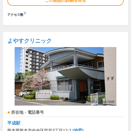
この医院の詳細をみる
※
アクセス数
よやすクリニック
所在地・電話番号
平成駅
熊本県熊本市中央区世安3丁目12-2
[地図]