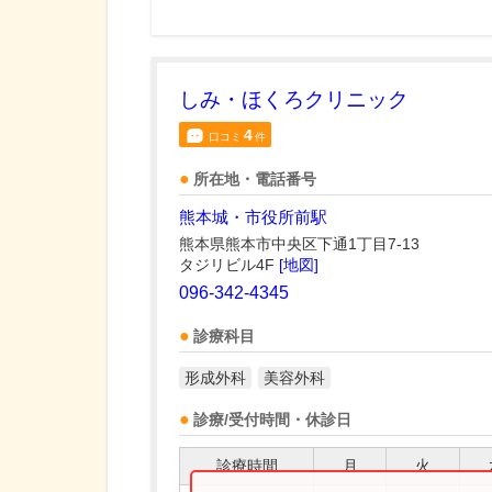
しみ・ほくろクリニック
4
口コミ
件
所在地・電話番号
熊本城・市役所前駅
熊本県熊本市中央区下通1丁目7-13
タジリビル4F
[地図]
096-342-4345
診療科目
形成外科
美容外科
診療/受付時間・休診日
診療時間
月
火