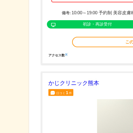
10:00～19:00 予約制 美
備考:
初診・再診受付
こ
※
アクセス数
かじクリニック熊本
1
口コミ
件