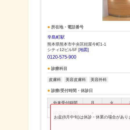
所在地・電話番号
辛島町駅
熊本県熊本市中央区紺屋今町1-1
シティ12ビル5F
[地図]
0120-575-900
診療科目
皮膚科
美容皮膚科
美容外科
診療/受付時間・休診日
外来受付時間
月
火
10:00～19:00
●
●
お盆(8月中旬)は休診・休業の場合があ