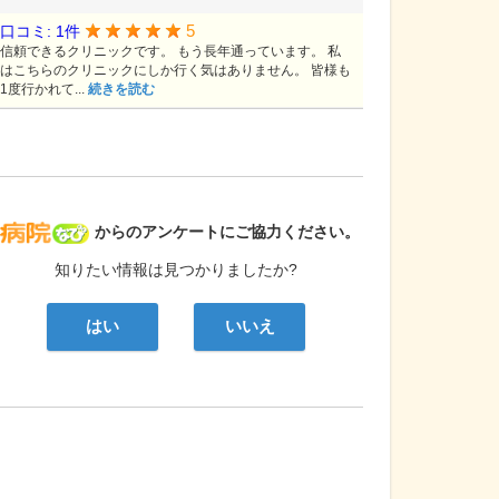
5
口コミ: 1件
信頼できるクリニックです。 もう長年通っています。 私
はこちらのクリニックにしか行く気はありません。 皆様も
1度行かれて...
続きを読む
病院なび
からのアンケートにご協力ください。
知りたい情報は見つかりましたか?
はい
いいえ