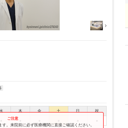
科
水
木
金
土
日
祝
●
●
●
●
●
●
ります。来院前に必ず医療機関に直接ご確認ください。