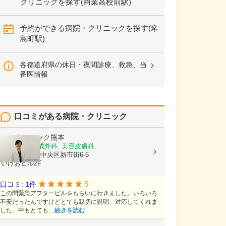
クリニックを探す(商業高校前駅)
予約ができる病院・クリニックを探す(辛
島町駅)
各都道府県の休日・夜間診療、救急、当
番医情報
口コミがある病院・クリニック
かじクリニック熊本
美容外科, 形成外科, 美容皮膚科, ...
熊本県熊本市中央区新市街6-6
いけおビル2F
5
口コミ: 1件
この間緊急アフターピルをもらいに行きました。いろいろ
不安だったんですけどとても親切に説明、対応してくれま
した。中もとても...
続きを読む