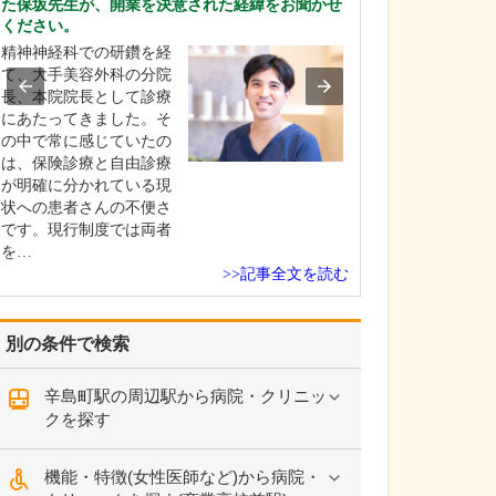
た保坂先生が、開業を決意された経緯をお聞かせ
が受けられるの
ください。
皮膚症状に対す
精神神経科での研鑽を経
な薬物療法のほ
て、大手美容外科の分院
えば、いぼにつ
長、本院院長として診療
基本的な液体窒
にあたってきました。そ
治療のほかに、
の中で常に感じていたの
いケースや「あ
は、保険診療と自由診療
ずにきれいに取
が明確に分かれている現
というご要望に
状への患者さんの不便さ
レーザー治療を
です。現行制度では両者
ま…
を…
>>記事全文を読む
別の条件で検索
辛島町駅の周辺駅から病院・クリニッ
クを探す
機能・特徴(女性医師など)から病院・