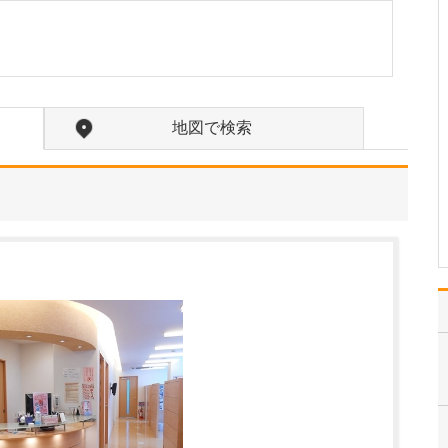
たのにはどのような理由があったのでしょうか?
心不全という病気は発症
すると治ることはなく、
患者さんは生涯付き合っ
ていかなくてはなりませ
ん。しかも、悪化と改善
地図で検索
を繰り返しながら病状は
だんだん悪くなっていき
ます。大学病院で後進の
育成に取り組みつつ、高
度…
>>記事全文を読む