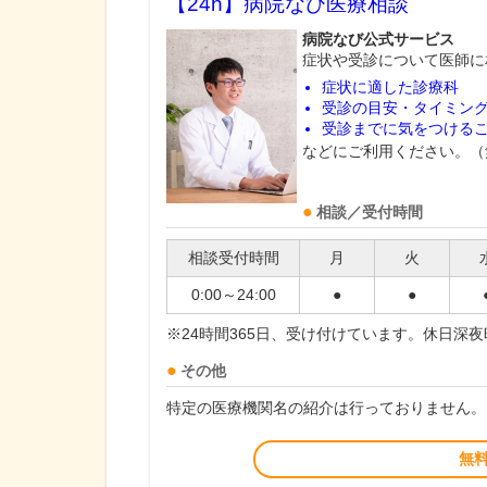
【24h】
病院なび医療相談
病院なび公式サービス
症状や受診について医師に
症状に適した診療科
受診の目安・タイミン
受診までに気をつける
などにご利用ください。（
相談／受付時間
相談受付時間
月
火
0:00～24:00
●
●
※24時間365日、受け付けています。休日深
その他
特定の医療機関名の紹介は行っておりません。
無