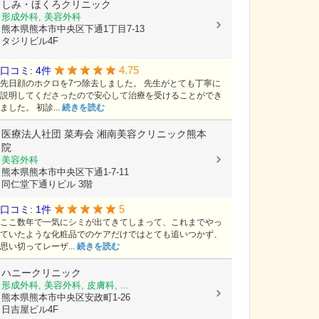
しみ・ほくろクリニック
形成外科, 美容外科
熊本県熊本市中央区下通1丁目7-13
タジリビル4F
4.75
口コミ: 4件
先日顔のホクロを7つ除去しました。 先生がとても丁寧に
説明してくださったので安心して治療を受けることができ
ました。 初診...
続きを読む
医療法人社団 菜寿会
湘南美容クリニック熊本
院
美容外科
熊本県熊本市中央区下通1-7-11
同仁堂下通りビル 3階
5
口コミ: 1件
ここ数年で一気にシミが出てきてしまって、これまでやっ
ていたような化粧品でのケアだけではとても追いつかず、
思い切ってレーザ...
続きを読む
ハニークリニック
形成外科, 美容外科, 皮膚科, ...
熊本県熊本市中央区安政町1-26
日吉屋ビル4F