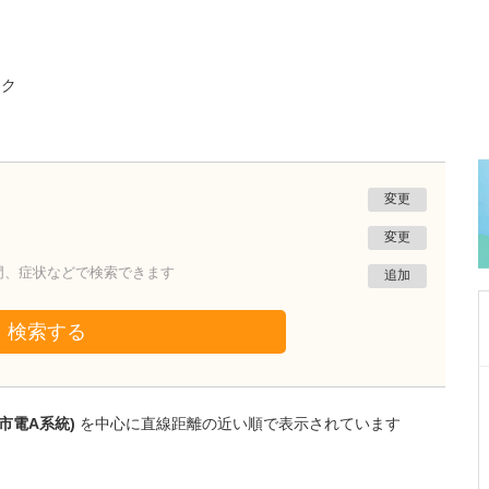
ック
変更
変更
門、症状などで検索できます
追加
検索する
熊本県熊本市南区
たかしお内科ハートクリニック
市電A系統)
を中心に直線距離の近い順で表示されています
高潮 征爾
院長
取材記事
大学病院で要職を担ってきた先生が開業を決め