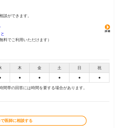
相談ができます。
グ
こと
無料でご利用いただけます）
水
木
金
土
日
祝
●
●
●
●
●
●
夜時間帯の回答には時間を要する場合があります。
料で医師に相談する