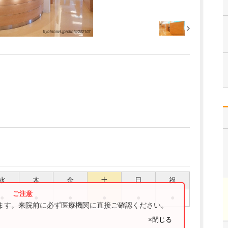
水
木
金
土
日
祝
●
●
●
●
●
●
ります。来院前に必ず医療機関に直接ご確認ください。
×閉じる