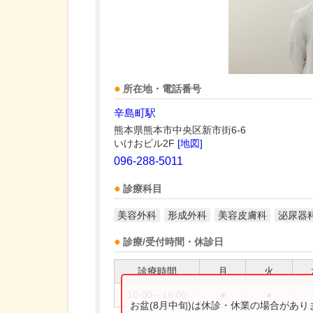
所在地・電話番号
辛島町駅
熊本県熊本市中央区新市街6-6
いけおビル2F
[地図]
096-288-5011
診療科目
美容外科
形成外科
美容皮膚科
泌尿器
診療/受付時間・休診日
診療時間
月
火
10:00～18:00
●
●
お盆(8月中旬)は休診・休業の場合があ