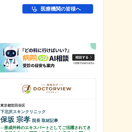
医療機関の皆様へ
医師(ドクター)の
東京都世田谷区
千葉県浦安市
下北沢スキンクリニック
マリンクリニッ
保坂 宗孝
三橋 清
院長
取材記事
院
形成外科のエキスパートとしてご活躍されてき
貴院の特長とし