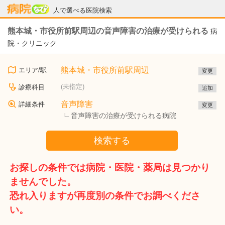
病院なび
人で選べる医院検索
熊本城・市役所前駅周辺の音声障害の治療が受けられる
病
院・クリニック
熊本城・市役所前駅周辺
エリア/駅
変更
(未指定)
診療科目
追加
音声障害
詳細条件
変更
音声障害の治療が受けられる病院
検索する
お探しの条件では病院・医院・薬局は見つかり
ませんでした。
恐れ入りますが再度別の条件でお調べくださ
い。