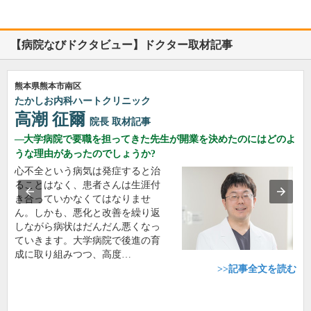
【病院なびドクタビュー】ドクター取材記事
熊本県熊本市南区
たかしお内科ハートクリニック
高潮 征爾
院長
取材記事
大学病院で要職を担ってきた先生が開業を決めたのにはどのよ
うな理由があったのでしょうか?
心不全という病気は発症すると治
ることはなく、患者さんは生涯付
き合っていかなくてはなりませ
ん。しかも、悪化と改善を繰り返
しながら病状はだんだん悪くなっ
ていきます。大学病院で後進の育
成に取り組みつつ、高度…
>>記事全文を読む