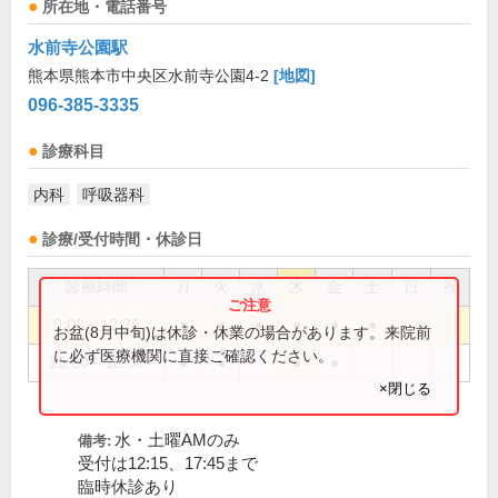
所在地・電話番号
水前寺公園駅
熊本県熊本市中央区水前寺公園4-2
[地図]
096-385-3335
診療科目
内科
呼吸器科
診療/受付時間・休診日
診療時間
月
火
水
木
金
土
日
祝
9:00～12:30
●
●
●
●
●
●
お盆(8月中旬)は休診・休業の場合があります。来院前
に必ず医療機関に直接ご確認ください。
16:30～18:00
●
●
●
●
×閉じる
水・土曜AMのみ
備考:
受付は12:15、17:45まで
臨時休診あり