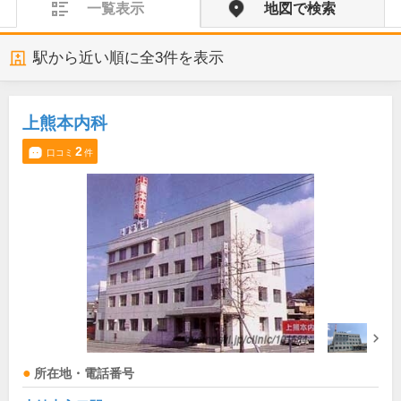
一覧表示
地図で検索
駅から近い順に全
3
件を表示
上熊本内科
2
口コミ
件
所在地・電話番号