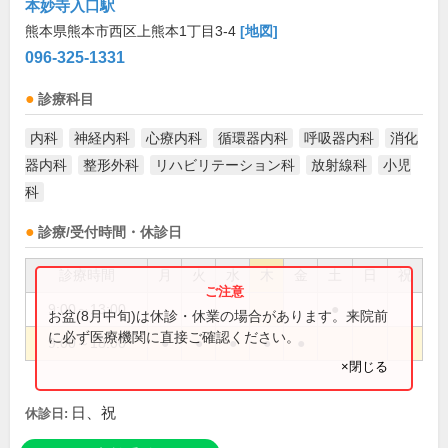
本妙寺入口駅
熊本県熊本市西区上熊本1丁目3-4
[地図]
096-325-1331
診療科目
内科
神経内科
心療内科
循環器内科
呼吸器内科
消化
器内科
整形外科
リハビリテーション科
放射線科
小児
科
診療/受付時間・休診日
診療時間
月
火
水
木
金
土
日
祝
9:00～13:00
●
お盆(8月中旬)は休診・休業の場合があります。来院前
に必ず医療機関に直接ご確認ください。
9:00～18:00
●
●
●
●
●
×閉じる
日、祝
休診日: