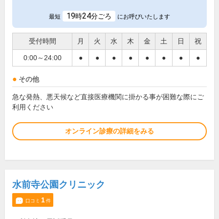
19
24
時
分ごろ
最短
にお呼びいたします
受付時間
月
火
水
木
金
土
日
祝
0:00～24:00
●
●
●
●
●
●
●
●
その他
急な発熱、悪天候など直接医療機関に掛かる事が困難な際にご
利用ください
オンライン診療の詳細をみる
水前寺公園クリニック
1
口コミ
件