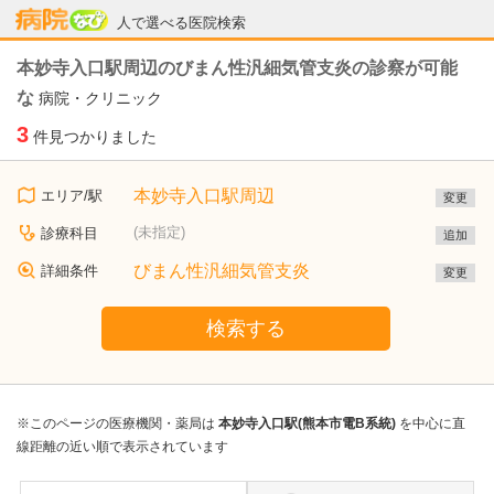
病院なび
人で選べる医院検索
本妙寺入口駅周辺のびまん性汎細気管支炎の診察が可能
な
病院・クリニック
3
件見つかりました
本妙寺入口駅周辺
エリア/駅
変更
(未指定)
診療科目
追加
びまん性汎細気管支炎
詳細条件
変更
検索する
※このページの医療機関・薬局は
本妙寺入口駅(熊本市電B系統)
を中心に直
線距離の近い順で表示されています