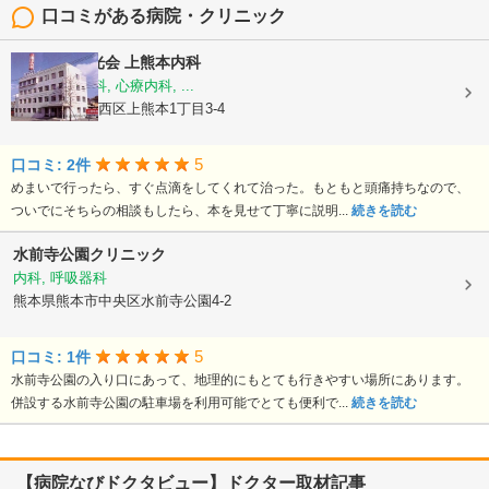
口コミがある病院・クリニック
医療法人陽光会
上熊本内科
内科, 神経内科, 心療内科, ...
熊本県熊本市西区上熊本1丁目3-4
5
口コミ: 2件
めまいで行ったら、すぐ点滴をしてくれて治った。もともと頭痛持ちなので、
ついでにそちらの相談もしたら、本を見せて丁寧に説明...
続きを読む
水前寺公園クリニック
内科, 呼吸器科
熊本県熊本市中央区水前寺公園4-2
5
口コミ: 1件
水前寺公園の入り口にあって、地理的にもとても行きやすい場所にあります。
併設する水前寺公園の駐車場を利用可能でとても便利で...
続きを読む
【病院なびドクタビュー】ドクター取材記事