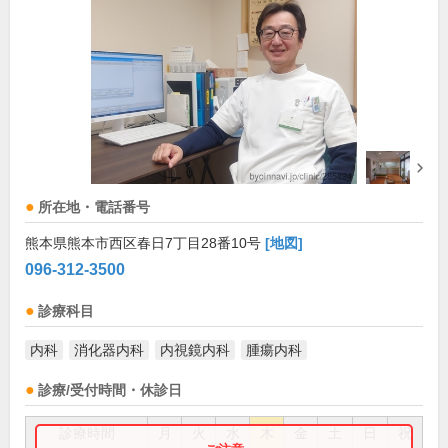
所在地・電話番号
熊本県熊本市西区春日7丁目28番10号
[地図]
096-312-3500
診療科目
内科
消化器内科
内視鏡内科
腫瘍内科
診療/受付時間・休診日
診療時間
月
火
水
木
金
土
日
祝