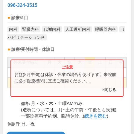
096-324-3515
診療科目
内科
腎臓内科
代謝内科
人工透析内科
呼吸器内科
リ
ハビリテーション科
診療/受付時間・休診日
外来受付時間
月
火
水
木
金
土
日
祝
9:30～12:30
●
●
●
●
●
●
お盆(8月中旬)は休診・休業の場合があります。来院前
に必ず医療機関に直接ご確認ください。
14:00～16:00
●
●
×閉じる
月・水・木・土曜AMのみ
備考:
(透析については、月~土の午前・午後とも実施)
一部診療科予約制、臨時休診...(
続きを読む
)
日、祝
休診日: