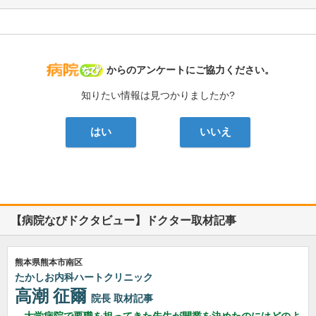
病院なび
からのアンケートにご協力ください。
知りたい情報は見つかりましたか?
はい
いいえ
【病院なびドクタビュー】ドクター取材記事
熊本県熊本市南区
たかしお内科ハートクリニック
高潮 征爾
院長
取材記事