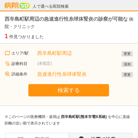
病院なび
人で選べる医院検索
西辛島町駅周辺の急速進行性糸球体腎炎の診察が可能な
病
院・クリニック
1
件見つかりました
西辛島町駅周辺
エリア/駅
変更
(未指定)
診療科目
追加
急速進行性糸球体腎炎
詳細条件
変更
検索する
※このページの医療機関・薬局は
西辛島町駅(熊本市電B系統)
を中心に直線
距離の近い順で表示されています