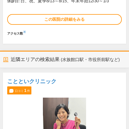
日、祝、夏季8/13～8/15、年末年始12/30～1/3
休診日:
この医院の詳細をみる
※
アクセス数
近隣エリアの検索結果
(水族館口駅・市役所前駅など)
ことといクリニック
1
口コミ
件