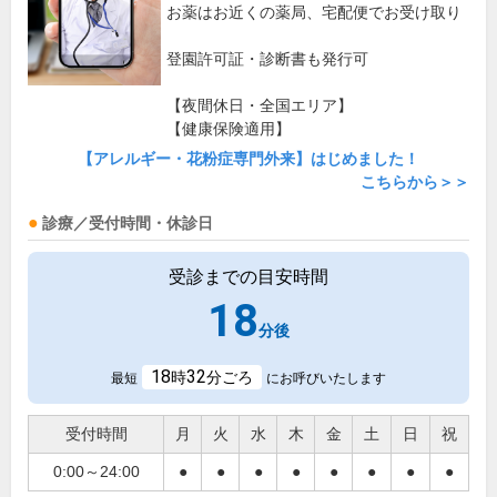
お薬はお近くの薬局、宅配便でお受け取り
登園許可証・診断書も発行可
【夜間休日・全国エリア】
【健康保険適用】
【アレルギー・花粉症専門外来】はじめました！
こちらから＞＞
診療／受付時間・休診日
受診までの目安時間
18
分後
18
32
時
分ごろ
最短
にお呼びいたします
受付時間
月
火
水
木
金
土
日
祝
0:00～24:00
●
●
●
●
●
●
●
●