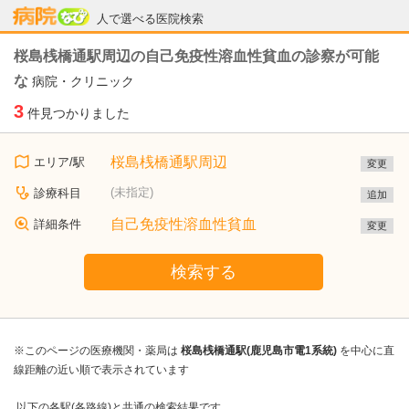
病院なび
人で選べる医院検索
桜島桟橋通駅周辺の自己免疫性溶血性貧血の診察が可能
な
病院・クリニック
3
件見つかりました
桜島桟橋通駅周辺
エリア/駅
変更
(未指定)
診療科目
追加
自己免疫性溶血性貧血
詳細条件
変更
検索する
※このページの医療機関・薬局は
桜島桟橋通駅(鹿児島市電1系統)
を中心に直
線距離の近い順で表示されています
以下の各駅(各路線)と共通の検索結果です