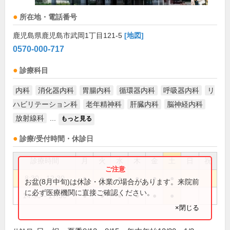
所在地・電話番号
鹿児島県鹿児島市武岡1丁目121-5
[地図]
0570-000-717
診療科目
内科
消化器内科
胃腸内科
循環器内科
呼吸器内科
リ
ハビリテーション科
老年精神科
肝臓内科
脳神経内科
放射線科
...
もっと見る
診療/受付時間・休診日
診療時間
月
火
水
木
金
土
日
祝
8:30～12:30
●
●
●
●
●
●
お盆(8月中旬)は休診・休業の場合があります。来院前
に必ず医療機関に直接ご確認ください。
14:30～17:30
●
●
●
●
●
●
×閉じる