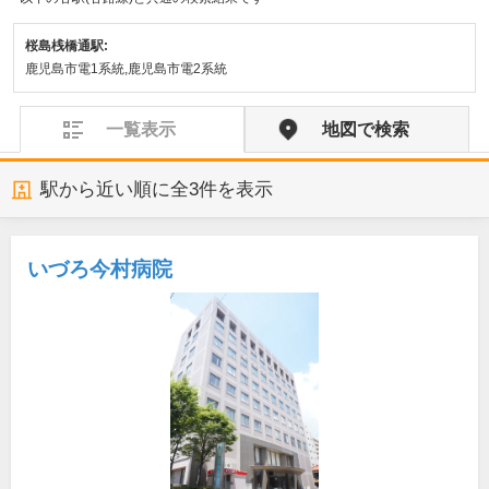
桜島桟橋通駅:
鹿児島市電1系統,鹿児島市電2系統
一覧表示
地図で検索
駅から近い順に全
3
件を表示
いづろ今村病院