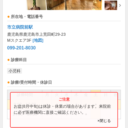
所在地・電話番号
市立病院前駅
鹿児島県鹿児島市上荒田町29-23
Mスクエア3F
[地図]
099-201-8030
診療科目
小児科
診療/受付時間・休診日
診療時間
月
火
水
木
金
土
日
祝
9:00～12:30
●
●
●
●
●
●
お盆(8月中旬)は休診・休業の場合があります。来院前
に必ず医療機関に直接ご確認ください。
14:30～18:00
●
●
●
●
●
×閉じる