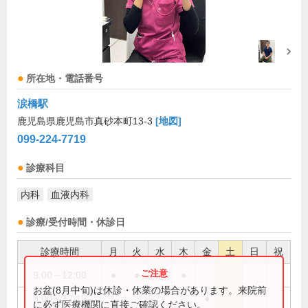
所在地・電話番号
涙橋駅
鹿児島県鹿児島市真砂本町13-3
[地図]
099-224-7719
診療科目
内科
血液内科
診療/受付時間・休診日
診療時間
月
火
水
木
金
土
日
祝
9:00～12:00
●
●
●
●
お盆(8月中旬)は休診・休業の場合があります。来院前
9:00～12:15
●
に必ず医療機関に直接ご確認ください。