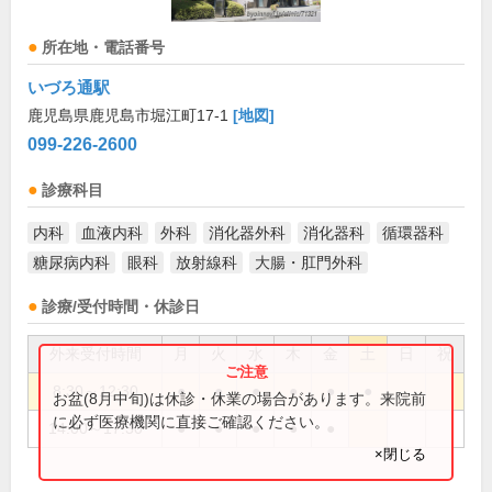
所在地・電話番号
いづろ通駅
鹿児島県鹿児島市堀江町17-1
[地図]
099-226-2600
診療科目
内科
血液内科
外科
消化器外科
消化器科
循環器科
糖尿病内科
眼科
放射線科
大腸・肛門外科
診療/受付時間・休診日
外来受付時間
月
火
水
木
金
土
日
祝
8:30～12:30
●
●
●
●
●
●
お盆(8月中旬)は休診・休業の場合があります。来院前
に必ず医療機関に直接ご確認ください。
14:00～17:30
●
●
●
●
●
×閉じる