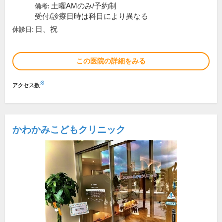
土曜AMのみ/予約制
備考:
受付/診療日時は科目により異なる
日、祝
休診日:
この医院の詳細をみる
※
アクセス数
かわかみこどもクリニック