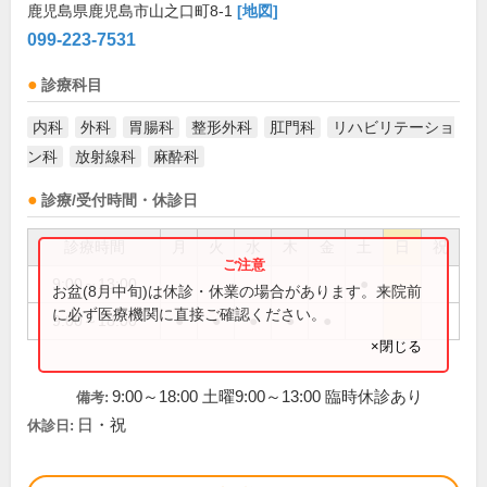
鹿児島県鹿児島市山之口町8-1
[地図]
099-223-7531
診療科目
内科
外科
胃腸科
整形外科
肛門科
リハビリテーショ
ン科
放射線科
麻酔科
診療/受付時間・休診日
診療時間
月
火
水
木
金
土
日
祝
9:00～13:00
●
お盆(8月中旬)は休診・休業の場合があります。来院前
に必ず医療機関に直接ご確認ください。
9:00～18:00
●
●
●
●
●
×閉じる
9:00～18:00 土曜9:00～13:00 臨時休診あり
備考:
日・祝
休診日: