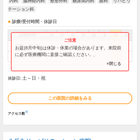
内科
脳神経内科
整形外科
糖尿病内科
眼科
リハビリ
テーション科
診療/受付時間・休診日
診療時間
月
火
水
木
金
土
日
祝
9:00～12:00
●
●
●
●
●
お盆(8月中旬)は休診・休業の場合があります。来院前
に必ず医療機関に直接ご確認ください。
14:00～17:00
●
●
●
●
●
×閉じる
土～日・祝
休診日:
この医院の詳細をみる
※
アクセス数