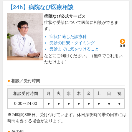
【24h】
病院なび医療相談
病院なび公式サービス
症状や受診について医師に相談ができま
す。
症状に適した診療科
受診の目安・タイミング
受診までに気をつけること
などにご利用ください。（無料でご利用い
ただけます）
相談／受付時間
相談受付時間
月
火
水
木
金
土
日
祝
0:00～24:00
●
●
●
●
●
●
●
●
※24時間365日、受け付けています。休日深夜時間帯の回答には
時間を要する場合があります。
その他