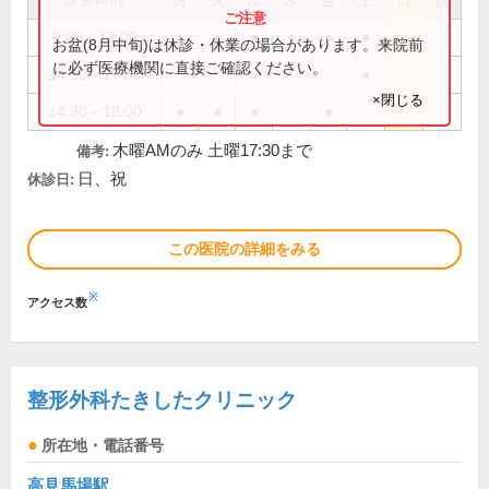
診療時間
月
火
水
木
金
土
日
祝
9:00～13:00
●
●
●
●
●
●
お盆(8月中旬)は休診・休業の場合があります。来院前
に必ず医療機関に直接ご確認ください。
14:30～17:30
●
×閉じる
14:30～18:00
●
●
●
●
木曜AMのみ 土曜17:30まで
備考:
日、祝
休診日:
この医院の詳細をみる
※
アクセス数
整形外科たきしたクリニック
所在地・電話番号
高見馬場駅