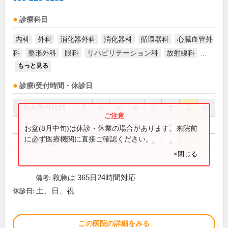
診療科目
内科
外科
消化器外科
消化器科
循環器科
心臓血管外
科
整形外科
眼科
リハビリテーション科
放射線科
...
もっと見る
診療/受付時間・休診日
外来受付時間
月
火
水
木
金
土
日
祝
8:30～13:00
●
●
●
●
●
●
お盆(8月中旬)は休診・休業の場合があります。来院前
に必ず医療機関に直接ご確認ください。
14:00～17:30
●
●
●
●
●
●
×閉じる
救急は 365日24時間対応
備考:
土、日、祝
休診日:
この医院の詳細をみる