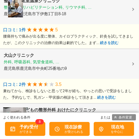
整形外科玉里温泉クリニック
整形外科, リハビリテーション科, リウマチ科, ...
鹿児島県鹿児島市下伊敷1丁目8-18
5
口コミ: 1件
腰痛持ちで痛みが出る度に整体、カイロプラクティック、針灸を試してきまし
たが、このクリニックの治療の効果は劇的でした。まず...
続きを読む
大山クリニック
外科, 呼吸器科, 気管食道科, ...
鹿児島県鹿児島市中央町25番地の9
3.5
口コミ: 2件
兼ねてから、検診をしないと思って2年が経ち、やっとの思いで受診をしまし
た。 予約なしで、乳ガン・甲状腺の検診をして頂きま...
続きを読む
おとなとこどもの整形外科 おけたにクリニック
整形外科, 小児整形外科, リハビリテーション科
条件変更
8
鹿児島県鹿児島市鴨池1丁目31-6
予約/受付
現在診療
現在地
DELPHI鴨池1 1階