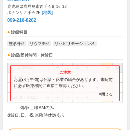
鹿児島県鹿児島市西千石町16-12
ボナンザ西千石2F
[地図]
099-216-8282
診療科目
整形外科
リウマチ科
リハビリテーション科
診療/受付時間・休診日
診療時間
月
火
水
木
金
土
日
祝
9:00～12:15
●
●
●
●
●
お盆(8月中旬)は休診・休業の場合があります。来院前
に必ず医療機関に直接ご確認ください。
9:00～12:30
●
×閉じる
14:30～18:15
●
●
●
●
●
土曜AMのみ
備考:
日、祝 ※臨時休診あり
休診日: