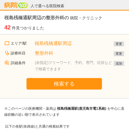
病院なび
人で選べる医院検索
桜島桟橋通駅周辺の整形外科の
病院・クリニック
42
件見つかりました
桜島桟橋通駅周辺
エリア/駅
変更
整形外科
診療科目
変更
(未指定)フリーワード、予約、専門、症状など
詳細条件
追加
で検索できます
検索する
※このページの医療機関・薬局は
桜島桟橋通駅(鹿児島市電1系統)
を中心に直
線距離の近い順で表示されています
以下の各駅(各路線)と共通の検索結果です