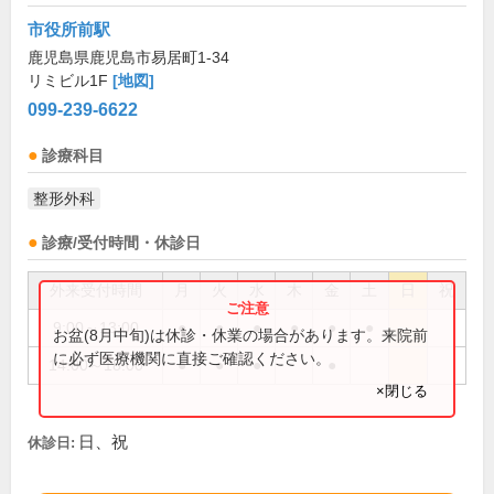
市役所前駅
鹿児島県鹿児島市易居町1-34
リミビル1F
[地図]
099-239-6622
診療科目
整形外科
診療/受付時間・休診日
外来受付時間
月
火
水
木
金
土
日
祝
9:00～13:00
●
●
●
●
●
●
お盆(8月中旬)は休診・休業の場合があります。来院前
に必ず医療機関に直接ご確認ください。
14:00～18:00
●
●
●
●
×閉じる
日、祝
休診日: