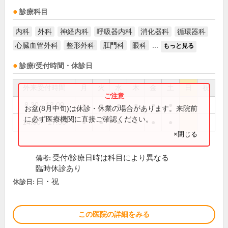
診療科目
内科
外科
神経内科
呼吸器内科
消化器科
循環器科
心臓血管外科
整形外科
肛門科
眼科
...
もっと見る
診療/受付時間・休診日
外来受付時間
月
火
水
木
金
土
日
祝
8:30～13:00
●
●
●
●
●
●
お盆(8月中旬)は休診・休業の場合があります。来院前
に必ず医療機関に直接ご確認ください。
14:00～17:30
●
●
●
●
●
●
×閉じる
受付/診療日時は科目により異なる
備考:
臨時休診あり
日・祝
休診日:
この医院の詳細をみる