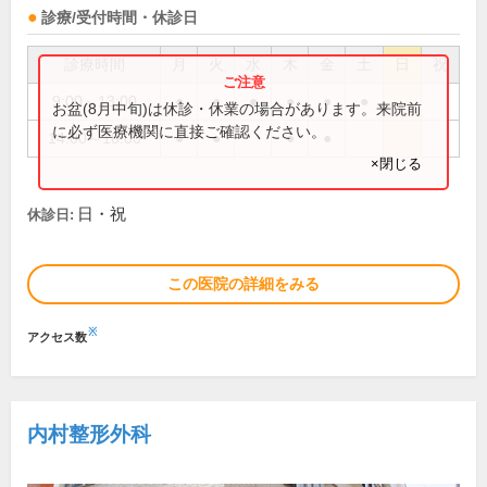
診療/受付時間・休診日
診療時間
月
火
水
木
金
土
日
祝
9:00～13:00
●
●
●
●
●
●
お盆(8月中旬)は休診・休業の場合があります。来院前
に必ず医療機関に直接ご確認ください。
14:00～18:00
●
●
●
●
×閉じる
日・祝
休診日:
この医院の詳細をみる
※
アクセス数
内村整形外科