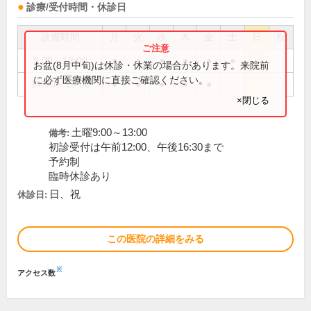
診療/受付時間・休診日
診療時間
月
火
水
木
金
土
日
祝
9:00～13:00
●
●
●
●
●
●
お盆(8月中旬)は休診・休業の場合があります。来院前
に必ず医療機関に直接ご確認ください。
14:00～18:00
●
●
●
●
●
×閉じる
土曜9:00～13:00
備考:
初診受付は午前12:00、午後16:30まで
予約制
臨時休診あり
日、祝
休診日:
この医院の詳細をみる
※
アクセス数