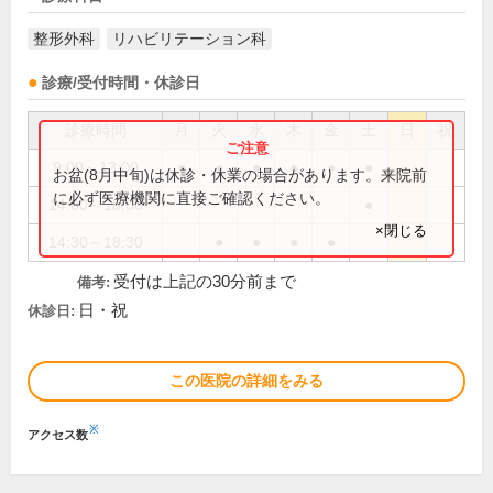
整形外科
リハビリテーション科
診療/受付時間・休診日
診療時間
月
火
水
木
金
土
日
祝
9:00～13:00
●
●
●
●
●
●
お盆(8月中旬)は休診・休業の場合があります。来院前
に必ず医療機関に直接ご確認ください。
14:00～18:00
●
×閉じる
14:30～18:30
●
●
●
●
受付は上記の30分前まで
備考:
日・祝
休診日:
この医院の詳細をみる
※
アクセス数