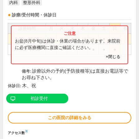
内科
整形外科
診療/受付時間・休診日
診療時間
月
火
水
木
金
土
日
祝
9:00～13:00
●
●
●
●
●
●
お盆(8月中旬)は休診・休業の場合があります。来院前
に必ず医療機関に直接ご確認ください。
15:00～19:00
●
●
●
●
●
×閉じる
診療以外の予約(予防接種等)は直接お電話等で
備考:
お尋ね下さい。
木、祝
休診日:
初診受付
この医院の詳細をみる
※
アクセス数