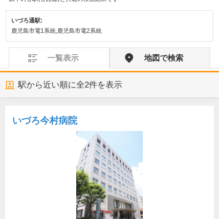
いづろ通駅:
鹿児島市電1系統,鹿児島市電2系統
一覧表示
地図で検索
駅から近い順に全
2
件を表示
いづろ今村病院