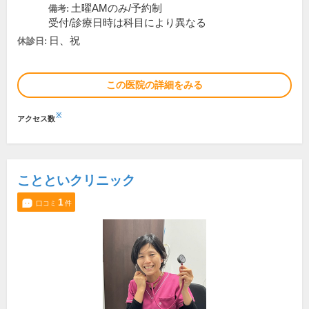
土曜AMのみ/予約制
備考:
受付/診療日時は科目により異なる
日、祝
休診日:
この医院の詳細をみる
※
アクセス数
ことといクリニック
1
口コミ
件