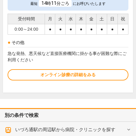
14
11
時
分ごろ
最短
にお呼びいたします
受付時間
月
火
水
木
金
土
日
祝
0:00～24:00
●
●
●
●
●
●
●
●
その他
急な発熱、悪天候など直接医療機関に掛かる事が困難な際にご
利用ください
オンライン診療の詳細をみる
別の条件で検索
いづろ通駅の周辺駅から病院・クリニックを探す