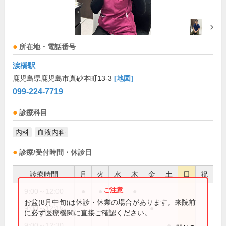
所在地・電話番号
涙橋駅
鹿児島県鹿児島市真砂本町13-3
[地図]
099-224-7719
診療科目
内科
血液内科
診療/受付時間・休診日
診療時間
月
火
水
木
金
土
日
祝
9:00～12:00
●
●
●
●
お盆(8月中旬)は休診・休業の場合があります。来院前
9:00～12:15
●
に必ず医療機関に直接ご確認ください。
9:00～12:30
●