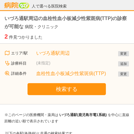
病院なび
人で選べる医院検索
いづろ通駅周辺の血栓性血小板減少性紫斑病(TTP)の診察
が可能な
病院・クリニック
2
件見つかりました
いづろ通駅周辺
エリア/駅
変更
(未指定)
診療科目
追加
血栓性血小板減少性紫斑病(TTP)
詳細条件
変更
検索する
※このページの医療機関・薬局は
いづろ通駅(鹿児島市電1系統)
を中心に直線
距離の近い順で表示されています
以下の各駅(各路線)と共通の検索結果です