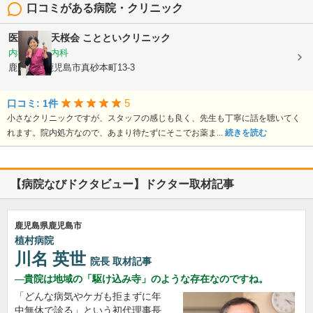
口コミがある病院・クリニック
医療法人 天桜会
ことといクリニック
内科, 血液内科
鹿児島県鹿児島市真砂本町13-3
5
口コミ: 1件
小さなクリニックですが、スタッフの感じも良く、先生も丁寧に話を聴いてく
れます。院内処方なので、あまり待たずにそこでお薬ま...
続きを読む
【病院なびドクタビュー】ドクター取材記事
鹿児島県鹿児島市
植村病院
川名 英世
院長
取材記事
貴院は地域の「駆け込み寺」のような存在なのですね。
「どんな病気やケガも拒まずに年
中無休で診る」という初代理事長