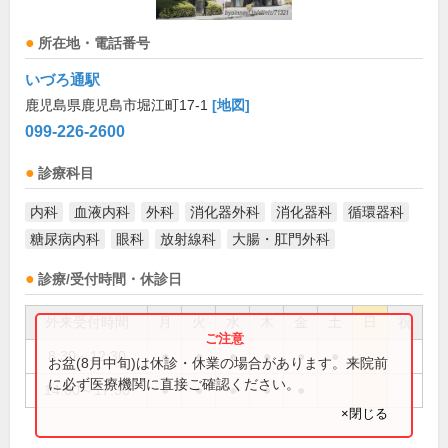
所在地・電話番号
いづろ通駅
鹿児島県鹿児島市堀江町17-1
[地図]
099-226-2600
診療科目
内科
血液内科
外科
消化器外科
消化器科
循環器科
糖尿病内科
眼科
放射線科
大腸・肛門外科
診療/受付時間・休診日
外来受付時間
月
火
水
木
金
土
日
祝
8:30～12:30
●
●
●
●
●
●
お盆(8月中旬)は休診・休業の場合があります。来院前
に必ず医療機関に直接ご確認ください。
14:00～17:30
●
●
●
●
●
×閉じる