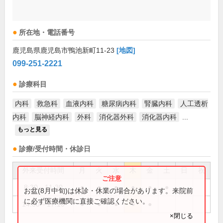
所在地・電話番号
鹿児島県鹿児島市鴨池新町11-23
[地図]
099-251-2221
診療科目
内科
救急科
血液内科
糖尿病内科
腎臓内科
人工透析
内科
脳神経内科
外科
消化器外科
消化器内科
...
もっと見る
診療/受付時間・休診日
外来受付時間
月
火
水
木
金
土
日
祝
8:30～11:30
●
●
●
●
●
●
お盆(8月中旬)は休診・休業の場合があります。来院前
に必ず医療機関に直接ご確認ください。
14:00～17:10
●
●
●
●
●
×閉じる