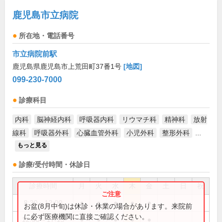
鹿児島市立病院
所在地・電話番号
市立病院前駅
鹿児島県鹿児島市上荒田町37番1号
[地図]
099-230-7000
診療科目
内科
脳神経内科
呼吸器内科
リウマチ科
精神科
放射
線科
呼吸器外科
心臓血管外科
小児外科
整形外科
...
もっと見る
診療/受付時間・休診日
診療時間
月
火
水
木
金
土
日
祝
8:30～12:00
●
●
●
●
●
お盆(8月中旬)は休診・休業の場合があります。来院前
に必ず医療機関に直接ご確認ください。
12:00～17:15
●
●
●
●
●