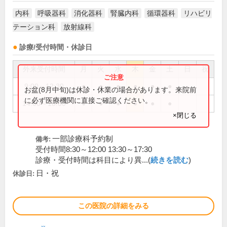
内科
呼吸器科
消化器科
腎臓内科
循環器科
リハビリ
テーション科
放射線科
診療/受付時間・休診日
外来受付時間
月
火
水
木
金
土
日
祝
9:00～12:30
●
●
●
●
●
●
お盆(8月中旬)は休診・休業の場合があります。来院前
に必ず医療機関に直接ご確認ください。
14:00～18:00
●
●
●
●
●
●
×閉じる
一部診療科予約制
備考:
受付時間8:30～12:00 13:30～17:30
診療・受付時間は科目により異...(
続きを読む
)
日・祝
休診日:
この医院の詳細をみる