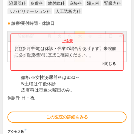
泌尿器科
皮膚科
放射線科
麻酔科
婦人科
腎臓内科
リハビリテーション科
人工透析内科
診療/受付時間・休診日
診療時間
月
火
水
木
金
土
日
祝
9:00～12:00
●
●
●
●
●
●
お盆(8月中旬)は休診・休業の場合があります。来院前
に必ず医療機関に直接ご確認ください。
14:00～17:00
●
●
●
●
●
×閉じる
※女性泌尿器科は9:30～
備考:
※土曜は午後休診
皮膚科は毎週火曜日のみ。
日・祝
休診日:
この医院の詳細をみる
※
アクセス数