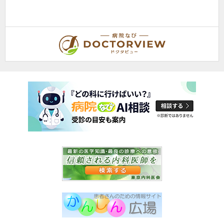
内科, 救急科, 血液内科, ...
鹿児島県鹿児島市鴨池新町11-23
5
口コミ: 1件
夜間に急に体調が悪くなり、救急センターに連絡したところ、こちらの病院の
内科を診療するよう紹介されました。夜間でしたが、私...
続きを読む
【病院なびドクタビュー】ドクター取材記事
鹿児島県鹿児島市
冨永内科
冨永 裕一
院長
取材記事
外来診療について、年齢や性別を問わず幅広く診療されていま
すが、特に力を入れている分野はありますか?
父の代から「地域のかかりつけ医
として、どのようなご相談にも応
じる」という姿勢で診療を続けて
おり、その思いはいまも変わって