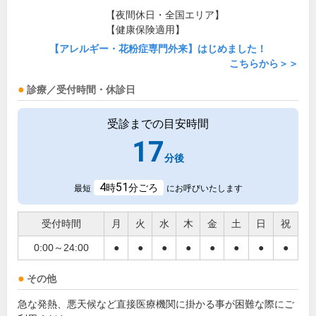
【夜間休日・全国エリア】
【健康保険適用】
【アレルギー・花粉症専門外来】はじめました！
こちらから＞＞
診療／受付時間・休診日
受診までの目安時間
17
分後
4
51
時
分ごろ
最短
にお呼びいたします
受付時間
月
火
水
木
金
土
日
祝
0:00～24:00
●
●
●
●
●
●
●
●
その他
急な発熱、悪天候など直接医療機関に掛かる事が困難な際にご