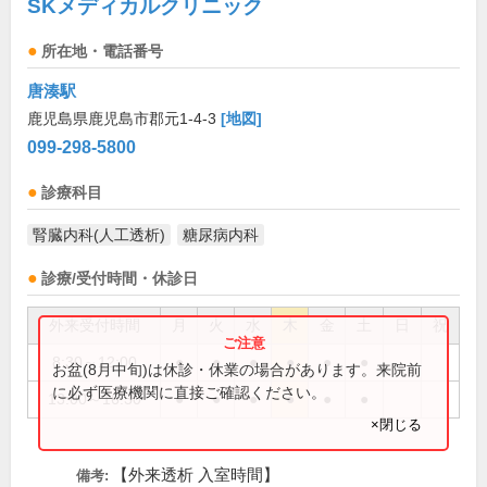
SKメディカルクリニック
所在地・電話番号
唐湊駅
鹿児島県鹿児島市郡元1-4-3
[地図]
099-298-5800
診療科目
腎臓内科(人工透析)
糖尿病内科
診療/受付時間・休診日
外来受付時間
月
火
水
木
金
土
日
祝
8:30～12:00
●
●
●
●
●
●
お盆(8月中旬)は休診・休業の場合があります。来院前
に必ず医療機関に直接ご確認ください。
13:00～16:30
●
●
●
●
●
●
×閉じる
【外来透析 入室時間】
備考: