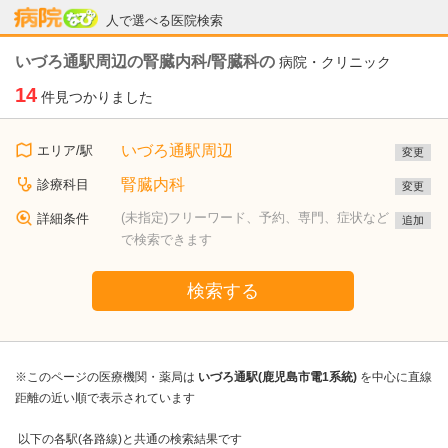
病院なび
人で選べる医院検索
いづろ通駅周辺の腎臓内科/腎臓科の
病院・クリニック
14
件見つかりました
いづろ通駅周辺
エリア/駅
変更
腎臓内科
診療科目
変更
(未指定)フリーワード、予約、専門、症状など
詳細条件
追加
で検索できます
検索する
※このページの医療機関・薬局は
いづろ通駅(鹿児島市電1系統)
を中心に直線
距離の近い順で表示されています
以下の各駅(各路線)と共通の検索結果です