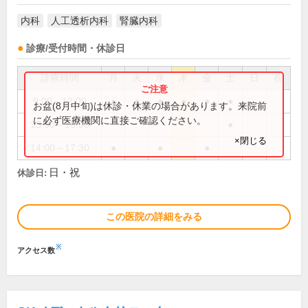
内科
人工透析内科
腎臓内科
診療/受付時間・休診日
診療時間
月
火
水
木
金
土
日
祝
9:00～12:00
●
●
●
●
●
●
お盆(8月中旬)は休診・休業の場合があります。来院前
に必ず医療機関に直接ご確認ください。
13:00～16:00
●
×閉じる
14:00～17:30
●
●
●
日・祝
休診日:
この医院の詳細をみる
※
アクセス数