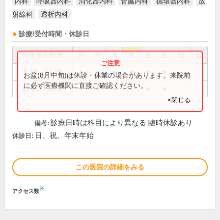
内科
呼吸器内科
消化器内科
腎臓内科
循環器内科
放
射線科
透析内科
診療/受付時間・休診日
外来受付時間
月
火
水
木
金
土
日
祝
8:30～11:45
●
●
●
●
●
●
お盆(8月中旬)は休診・休業の場合があります。来院前
に必ず医療機関に直接ご確認ください。
13:15～16:50
●
●
●
●
●
●
×閉じる
診療日時は科目により異なる 臨時休診あり
備考:
日、祝、年末年始
休診日:
この医院の詳細をみる
※
アクセス数