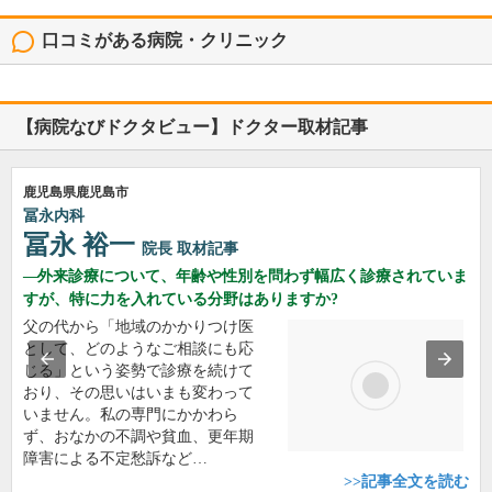
口コミがある病院・クリニック
公益社団法人鹿児島共済会南風病院
内科, 糖尿病内科, 老年内科, ...
鹿児島県鹿児島市長田町14-3
4
口コミ: 1件
大きい病院ですが、スタッフの対応がとても丁寧で親切でした。具合が悪くて
不安を抱えて病院に行きましたが、まず受付スタッフが...
続きを読む
うるた内科
内科, 人工透析内科, 腎臓内科
鹿児島県鹿児島市下荒田2丁目10番10号
5
口コミ: 1件
鹿児島に帰省した際に臨時透析をお願いします。ドクターが必ず声をかけてく
れます。そして質問にも丁寧に応えてくれます。透析室...
続きを読む
公益財団法人慈愛会
今村総合病院