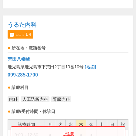
うるた内科
1
口コミ
件
所在地・電話番号
荒田八幡駅
鹿児島県鹿児島市下荒田2丁目10番10号
[地図]
099-285-1700
診療科目
内科
人工透析内科
腎臓内科
診療/受付時間・休診日
診療時間
月
火
水
木
金
土
日
祝
9:00～12:30
●
●
●
●