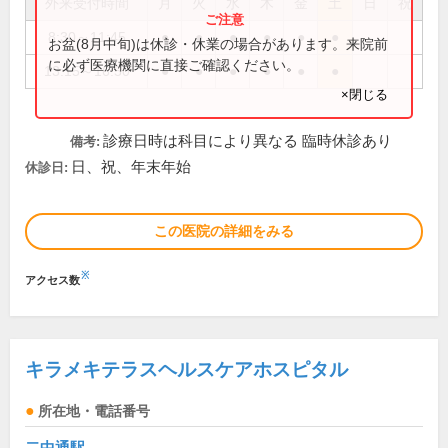
外来受付時間
月
火
水
木
金
土
日
祝
8:30～11:45
●
●
●
●
●
●
お盆(8月中旬)は休診・休業の場合があります。来院前
に必ず医療機関に直接ご確認ください。
13:15～16:50
●
●
●
●
●
●
×閉じる
診療日時は科目により異なる 臨時休診あり
備考:
日、祝、年末年始
休診日:
この医院の詳細をみる
※
アクセス数
キラメキテラスヘルスケアホスピタル
所在地・電話番号
二中通駅