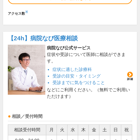
※
アクセス数
【24h】
病院なび医療相談
病院なび公式サービス
症状や受診について医師に相談ができま
す。
症状に適した診療科
受診の目安・タイミング
受診までに気をつけること
などにご利用ください。（無料でご利用い
ただけます）
相談／受付時間
相談受付時間
月
火
水
木
金
土
日
祝