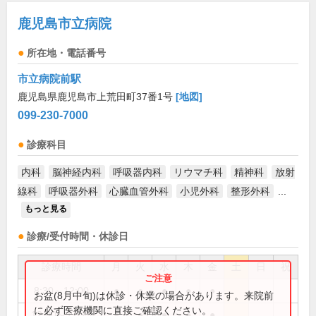
鹿児島市立病院
所在地・電話番号
市立病院前駅
鹿児島県鹿児島市上荒田町37番1号
[地図]
099-230-7000
診療科目
内科
脳神経内科
呼吸器内科
リウマチ科
精神科
放射
線科
呼吸器外科
心臓血管外科
小児外科
整形外科
...
もっと見る
診療/受付時間・休診日
診療時間
月
火
水
木
金
土
日
祝
8:30～12:00
●
●
●
●
●
お盆(8月中旬)は休診・休業の場合があります。来院前
に必ず医療機関に直接ご確認ください。
12:00～17:15
●
●
●
●
●