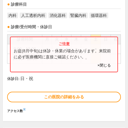
診療科目
内科
人工透析内科
消化器科
腎臓内科
循環器科
診療/受付時間・休診日
診療時間
月
火
水
木
金
土
日
祝
9:00～13:00
●
●
●
●
●
●
お盆(8月中旬)は休診・休業の場合があります。来院前
に必ず医療機関に直接ご確認ください。
14:00～18:00
●
●
●
●
×閉じる
日・祝
休診日:
この医院の詳細をみる
※
アクセス数