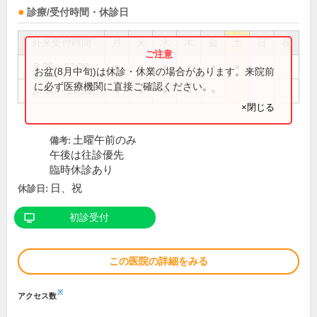
診療/受付時間・休診日
外来受付時間
月
火
水
木
金
土
日
祝
8:30～12:30
●
●
●
●
●
●
お盆(8月中旬)は休診・休業の場合があります。来院前
に必ず医療機関に直接ご確認ください。
14:00～17:30
●
●
●
●
●
×閉じる
土曜午前のみ
備考:
午後は往診優先
臨時休診あり
日、祝
休診日:
初診受付
この医院の詳細をみる
※
アクセス数