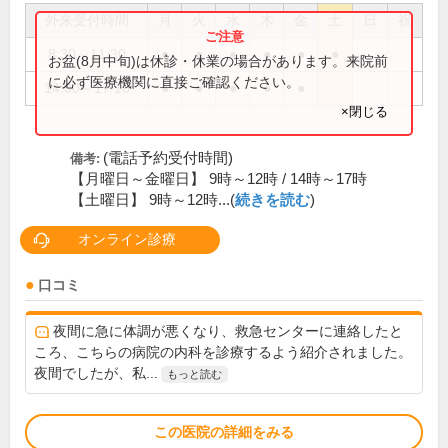
外来受付時間
月
火
水
木
金
土
日
祝
8:30～11:30
●
●
●
●
●
●
お盆(8月中旬)は休診・休業の場合があります。来院前
に必ず医療機関に直接ご確認ください。
14:00～17:10
●
●
●
●
●
×閉じる
(電話予約受付時間)
備考:
【月曜日～金曜日】 9時～12時 / 14時～17時
【土曜日】 9時～12時...(
続きを読む
)
オンライン診療
口コミ
夜間に急に体調が悪くなり、救急センターに連絡したと
ころ、こちらの病院の内科を診療するよう紹介されました。
夜間でしたが、私...
もっと読む
この医院の詳細をみる