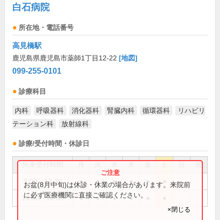
白石病院
所在地・電話番号
高見橋駅
鹿児島県鹿児島市薬師1丁目12-22
[地図]
099-255-0101
診療科目
内科
呼吸器科
消化器科
腎臓内科
循環器科
リハビリ
テーション科
放射線科
診療/受付時間・休診日
外来受付時間
月
火
水
木
金
土
日
祝
9:00～12:30
●
●
●
●
●
●
お盆(8月中旬)は休診・休業の場合があります。来院前
に必ず医療機関に直接ご確認ください。
14:00～18:00
●
●
●
●
●
●
×閉じる