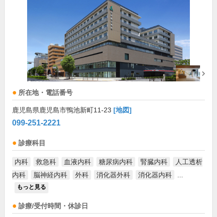
所在地・電話番号
鹿児島県鹿児島市鴨池新町11-23
[地図]
099-251-2221
診療科目
内科
救急科
血液内科
糖尿病内科
腎臓内科
人工透析
内科
脳神経内科
外科
消化器外科
消化器内科
...
もっと見る
診療/受付時間・休診日