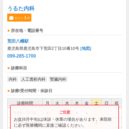
うるた内科
1
口コミ
件
所在地・電話番号
荒田八幡駅
鹿児島県鹿児島市下荒田2丁目10番10号
[地図]
099-285-1700
診療科目
内科
人工透析内科
腎臓内科
診療/受付時間・休診日
診療時間
月
火
水
木
金
土
日
祝
9:00～12:30
●
●
●
●
お盆(8月中旬)は休診・休業の場合があります。来院前
9:00～翌1:00
●
●
に必ず医療機関に直接ご確認ください。