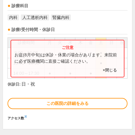
診療科目
内科
人工透析内科
腎臓内科
診療/受付時間・休診日
診療時間
月
火
水
木
金
土
日
祝
9:00～12:00
●
●
●
●
●
●
お盆(8月中旬)は休診・休業の場合があります。来院前
に必ず医療機関に直接ご確認ください。
13:00～16:00
●
×閉じる
14:00～17:30
●
●
●
日・祝
休診日:
この医院の詳細をみる
※
アクセス数