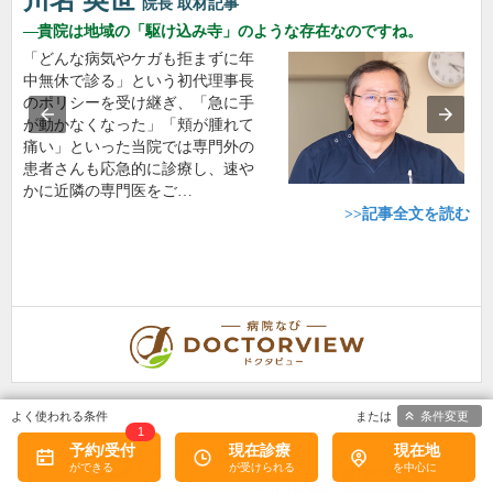
川名 英世
院長
取材記事
貴院は地域の「駆け込み寺」のような存在なのですね。
「どんな病気やケガも拒まずに年
中無休で診る」という初代理事長
のポリシーを受け継ぎ、「急に手
が動かなくなった」「頬が腫れて
痛い」といった当院では専門外の
患者さんも応急的に診療し、速や
かに近隣の専門医をご…
>>記事全文を読む
条件変更
1
予約/受付
現在診療
現在地