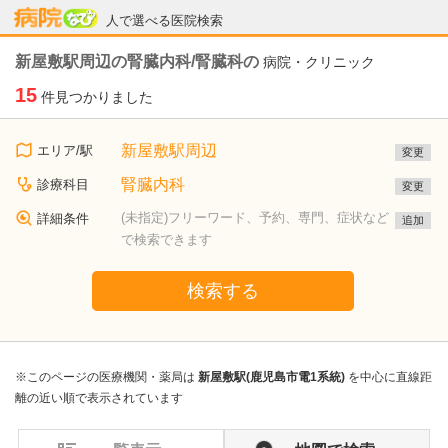
病院なび
人で選べる医院検索
新屋敷駅周辺の腎臓内科/腎臓科の
病院・クリニック
15
件見つかりました
新屋敷駅周辺
エリア/駅
変更
腎臓内科
診療科目
変更
(未指定)フリーワード、予約、専門、症状など
詳細条件
追加
で検索できます
検索する
※このページの医療機関・薬局は
新屋敷駅(鹿児島市電1系統)
を中心に直線距
離の近い順で表示されています