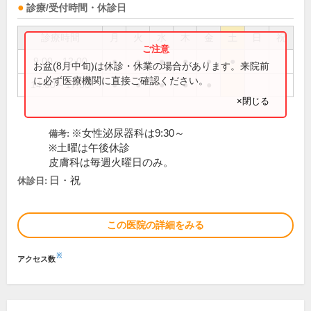
診療/受付時間・休診日
診療時間
月
火
水
木
金
土
日
祝
9:00～12:00
●
●
●
●
●
●
お盆(8月中旬)は休診・休業の場合があります。来院前
に必ず医療機関に直接ご確認ください。
14:00～17:00
●
●
●
●
●
×閉じる
※女性泌尿器科は9:30～
備考:
※土曜は午後休診
皮膚科は毎週火曜日のみ。
日・祝
休診日:
この医院の詳細をみる
※
アクセス数