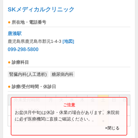
SKメディカルクリニック
所在地・電話番号
唐湊駅
鹿児島県鹿児島市郡元1-4-3
[地図]
099-298-5800
診療科目
腎臓内科(人工透析)
糖尿病内科
診療/受付時間・休診日
外来受付時間
月
火
水
木
金
土
日
祝
8:30～12:00
●
●
●
●
●
●
お盆(8月中旬)は休診・休業の場合があります。来院前
に必ず医療機関に直接ご確認ください。
13:00～16:30
●
●
●
●
●
●
×閉じる