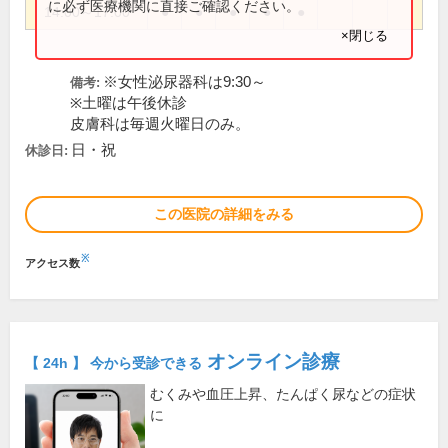
に必ず医療機関に直接ご確認ください。
14:00～17:00
●
●
●
●
●
×閉じる
※女性泌尿器科は9:30～
備考:
※土曜は午後休診
皮膚科は毎週火曜日のみ。
日・祝
休診日:
この医院の詳細をみる
※
アクセス数
オンライン診療
【 24h 】 今から受診できる
むくみや血圧上昇、たんぱく尿などの症状
に