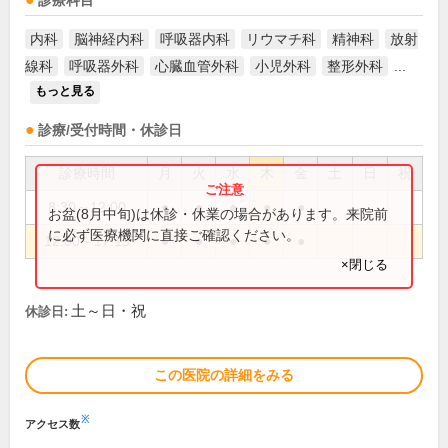
診療科目
内科
脳神経内科
呼吸器内科
リウマチ科
精神科
放射
線科
呼吸器外科
心臓血管外科
小児外科
整形外科
...
もっと見る
診療/受付時間・休診日
診療時間
月
火
水
木
金
土
日
祝
8:30～12:00
●
●
●
●
●
お盆(8月中旬)は休診・休業の場合があります。来院前
に必ず医療機関に直接ご確認ください。
12:00～17:15
●
●
●
●
●
×閉じる
土～日・祝
休診日:
この医院の詳細をみる
※
アクセス数