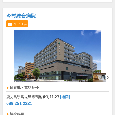
今村総合病院
1
口コミ
件
所在地・電話番号
鹿児島県鹿児島市鴨池新町11-23
[地図]
099-251-2221
診療科目