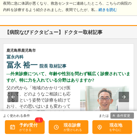
夜間に急に体調が悪くなり、救急センターに連絡したところ、こちらの病院の
内科を診療するよう紹介されました。夜間でしたが、私...
続きを読む
【病院なびドクタビュー】ドクター取材記事
鹿児島県鹿児島市
冨永内科
冨永 裕一
院長
取材記事
外来診療について、年齢や性別を問わず幅広く診療されていま
すが、特に力を入れている分野はありますか?
父の代から「地域のかかりつけ医
として、どのようなご相談にも応
じる」という姿勢で診療を続けて
おり、その思いはいまも変わって
いません。私の専門にかかわら
条件変更
ず、おなかの不調や貧血、更年期
1
障害による不定愁訴など…
予約/受付
現在診療
現在地
>>記事全文を読む