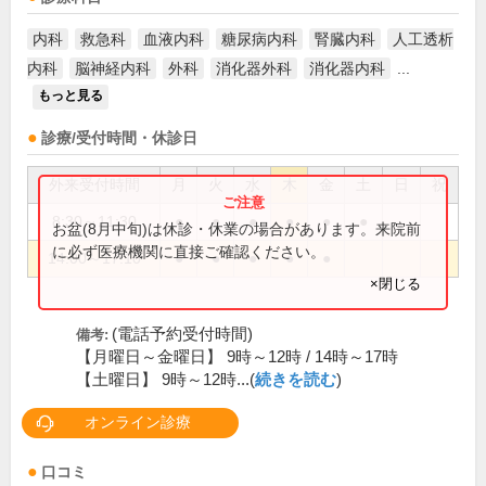
内科
救急科
血液内科
糖尿病内科
腎臓内科
人工透析
内科
脳神経内科
外科
消化器外科
消化器内科
...
もっと見る
診療/受付時間・休診日
外来受付時間
月
火
水
木
金
土
日
祝
8:30～11:30
●
●
●
●
●
●
お盆(8月中旬)は休診・休業の場合があります。来院前
に必ず医療機関に直接ご確認ください。
14:00～17:10
●
●
●
●
●
×閉じる
(電話予約受付時間)
備考:
【月曜日～金曜日】 9時～12時 / 14時～17時
【土曜日】 9時～12時...(
続きを読む
)
オンライン診療
口コミ