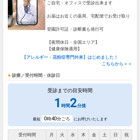
ご自宅・オフィスで受診出来ます
お薬はお近くの薬局、宅配便でお受け取り
登園許可証・診断書も発行可
【夜間休日・全国エリア】
【健康保険適用】
【アレルギー・花粉症専門外来】はじめました！
こちらから＞＞
診療／受付時間・休診日
受診までの目安時間
1
2
時間
分後
0
40
時
分ごろ
最短
にお呼びいたします
受付時間
月
火
水
木
金
土
日
祝