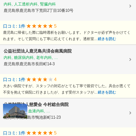
内科, 人工透析内科, 腎臓内科
鹿児島県鹿児島市下荒田2丁目10番10号
5
口コミ: 1件
鹿児島に帰省した際に臨時透析をお願いします。ドクターが必ず声をかけてく
れます。そして質問にも丁寧に応えてくれます。透析室...
続きを読む
公益社団法人鹿児島共済会南風病院
内科, 糖尿病内科, 老年内科, ...
鹿児島県鹿児島市長田町14-3
4
口コミ: 1件
大きい病院ですが、スタッフの対応がとても丁寧で親切でした。具合が悪くて
不安を抱えて病院に行きましたが、まず受付スタッフが...
続きを読む
公益財団法人慈愛会
今村総合病院
内科, 救急科, 血液内科, ...
鹿児島県鹿児島市鴨池新町11-23
5
口コミ: 1件