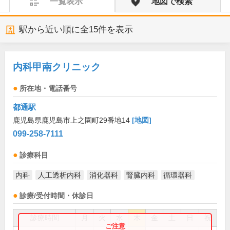
一覧表示
地図で検索
駅から近い順に全
15
件を表示
内科甲南クリニック
所在地・電話番号
都通駅
鹿児島県鹿児島市上之園町29番地14
[地図]
099-258-7111
診療科目
内科
人工透析内科
消化器科
腎臓内科
循環器科
診療/受付時間・休診日
診療時間
月
火
水
木
金
土
日
祝