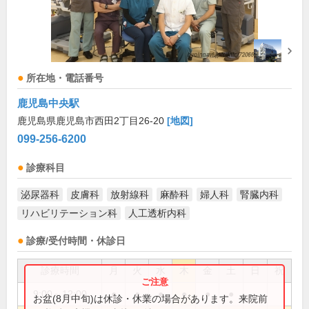
所在地・電話番号
鹿児島中央駅
鹿児島県鹿児島市西田2丁目26-20
[地図]
099-256-6200
診療科目
泌尿器科
皮膚科
放射線科
麻酔科
婦人科
腎臓内科
リハビリテーション科
人工透析内科
診療/受付時間・休診日
診療時間
月
火
水
木
金
土
日
祝
9:00～12:00
●
●
●
●
●
●
お盆(8月中旬)は休診・休業の場合があります。来院前