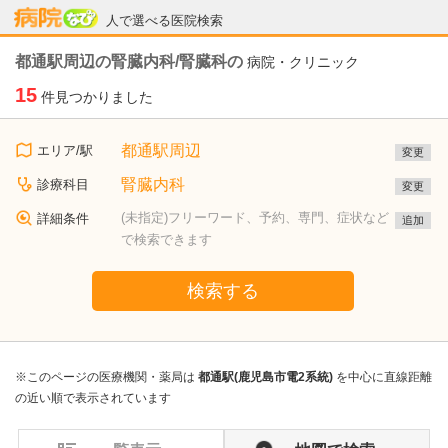
病院なび
人で選べる医院検索
都通駅周辺の腎臓内科/腎臓科の
病院・クリニック
15
件見つかりました
都通駅周辺
エリア/駅
変更
腎臓内科
診療科目
変更
(未指定)フリーワード、予約、専門、症状など
詳細条件
追加
で検索できます
検索する
※このページの医療機関・薬局は
都通駅(鹿児島市電2系統)
を中心に直線距離
の近い順で表示されています