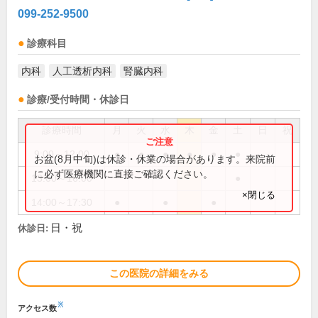
099-252-9500
診療科目
内科
人工透析内科
腎臓内科
診療/受付時間・休診日
診療時間
月
火
水
木
金
土
日
祝
9:00～12:00
●
●
●
●
●
●
お盆(8月中旬)は休診・休業の場合があります。来院前
に必ず医療機関に直接ご確認ください。
13:00～16:00
●
×閉じる
14:00～17:30
●
●
●
日・祝
休診日:
この医院の詳細をみる
※
アクセス数