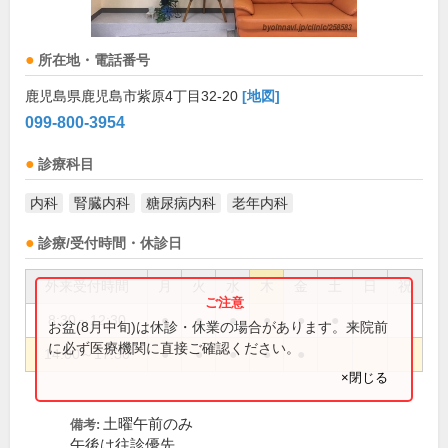
所在地・電話番号
鹿児島県鹿児島市紫原4丁目32-20
[地図]
099-800-3954
診療科目
内科
腎臓内科
糖尿病内科
老年内科
診療/受付時間・休診日
外来受付時間
月
火
水
木
金
土
日
祝
8:30～12:30
●
●
●
●
●
●
お盆(8月中旬)は休診・休業の場合があります。来院前
に必ず医療機関に直接ご確認ください。
14:00～17:30
●
●
●
●
●
×閉じる
土曜午前のみ
備考:
午後は往診優先