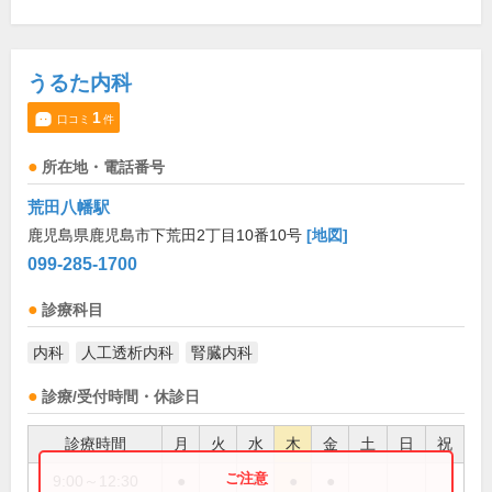
うるた内科
1
口コミ
件
所在地・電話番号
荒田八幡駅
鹿児島県鹿児島市下荒田2丁目10番10号
[地図]
099-285-1700
診療科目
内科
人工透析内科
腎臓内科
診療/受付時間・休診日
診療時間
月
火
水
木
金
土
日
祝
9:00～12:30
●
●
●
●