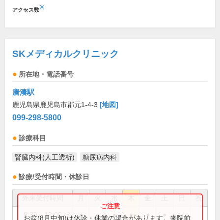
※
アクセス数
SKメディカルクリニック
所在地・電話番号
唐湊駅
鹿児島県鹿児島市郡元1-4-3
[地図]
099-298-5800
診療科目
腎臓内科(人工透析)
糖尿病内科
診療/受付時間・休診日
外来受付時間
月
火
水
木
金
土
日
祝
8:30～12:00
●
●
●
●
●
●
お盆(8月中旬)は休診・休業の場合があります。来院前