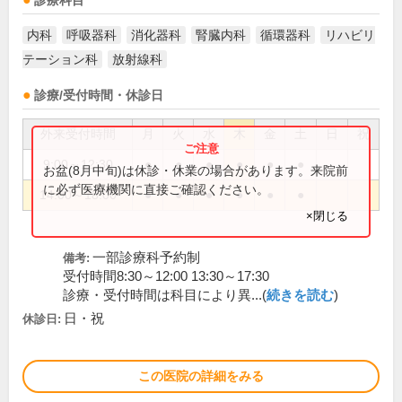
診療科目
内科
呼吸器科
消化器科
腎臓内科
循環器科
リハビリ
テーション科
放射線科
診療/受付時間・休診日
外来受付時間
月
火
水
木
金
土
日
祝
9:00～12:30
●
●
●
●
●
●
お盆(8月中旬)は休診・休業の場合があります。来院前
に必ず医療機関に直接ご確認ください。
14:00～18:00
●
●
●
●
●
●
×閉じる
一部診療科予約制
備考:
受付時間8:30～12:00 13:30～17:30
診療・受付時間は科目により異...(
続きを読む
)
日・祝
休診日:
この医院の詳細をみる