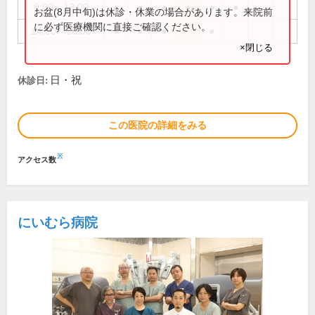
9:00～13:00
●
●
●
●
●
●
お盆(8月中旬)は休診・休業の場合があります。来院前
に必ず医療機関に直接ご確認ください。
14:00～18:00
●
●
●
●
×閉じる
日・祝
休診日:
この医院の詳細をみる
※
アクセス数
にいむら病院