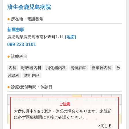
済生会鹿児島病院
所在地・電話番号
新屋敷駅
鹿児島県鹿児島市南林寺町1-11
[地図]
099-223-0101
診療科目
内科
呼吸器内科
消化器内科
腎臓内科
循環器内科
放
射線科
透析内科
診療/受付時間・休診日
外来受付時間
月
火
水
木
金
土
日
祝
8:30～11:45
●
●
●
●
●
●
お盆(8月中旬)は休診・休業の場合があります。来院前
に必ず医療機関に直接ご確認ください。
13:15～16:50
●
●
●
●
●
●
×閉じる