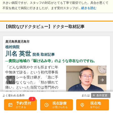
大きい病院ですが、スタッフの対応がとても丁寧で親切でした。具合が悪くて
不安を抱えて病院に行きましたが、まず受付スタッフが...
続きを読む
【病院なびドクタビュー】ドクター取材記事
鹿児島県鹿児島市
植村病院
川名 英世
院長
取材記事
貴院は地域の「駆け込み寺」のような存在なのですね。
「どんな病気やケガも拒まずに年
中無休で診る」という初代理事長
のポリシーを受け継ぎ、「急に手
が動かなくなった」「頬が腫れて
痛い」といった当院では専門外の
患者さんも応急的に診療し、速や
条件変更
かに近隣の専門医をご…
1
>>記事全文を読む
予約/受付
現在診療
現在地