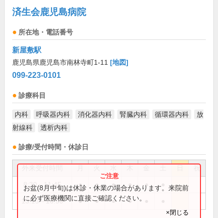
済生会鹿児島病院
所在地・電話番号
新屋敷駅
鹿児島県鹿児島市南林寺町1-11
[地図]
099-223-0101
診療科目
内科
呼吸器内科
消化器内科
腎臓内科
循環器内科
放
射線科
透析内科
診療/受付時間・休診日
外来受付時間
月
火
水
木
金
土
日
祝
8:30～11:45
●
●
●
●
●
●
お盆(8月中旬)は休診・休業の場合があります。来院前
に必ず医療機関に直接ご確認ください。
13:15～16:50
●
●
●
●
●
●
×閉じる