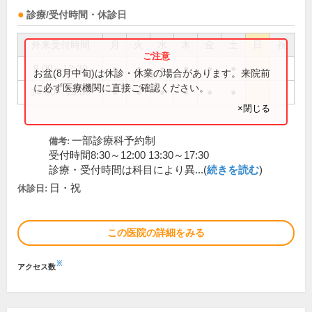
診療/受付時間・休診日
外来受付時間
月
火
水
木
金
土
日
祝
9:00～12:30
●
●
●
●
●
●
お盆(8月中旬)は休診・休業の場合があります。来院前
に必ず医療機関に直接ご確認ください。
14:00～18:00
●
●
●
●
●
●
×閉じる
一部診療科予約制
備考:
受付時間8:30～12:00 13:30～17:30
診療・受付時間は科目により異...(
続きを読む
)
日・祝
休診日:
この医院の詳細をみる
※
アクセス数