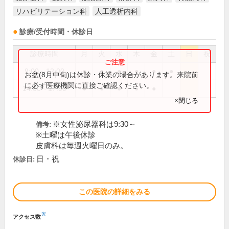
リハビリテーション科
人工透析内科
診療/受付時間・休診日
診療時間
月
火
水
木
金
土
日
祝
9:00～12:00
●
●
●
●
●
●
お盆(8月中旬)は休診・休業の場合があります。来院前
に必ず医療機関に直接ご確認ください。
14:00～17:00
●
●
●
●
●
×閉じる
※女性泌尿器科は9:30～
備考:
※土曜は午後休診
皮膚科は毎週火曜日のみ。
日・祝
休診日:
この医院の詳細をみる
※
アクセス数