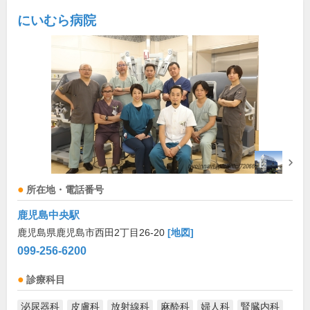
にいむら病院
所在地・電話番号
鹿児島中央駅
鹿児島県鹿児島市西田2丁目26-20
[地図]
099-256-6200
診療科目
泌尿器科
皮膚科
放射線科
麻酔科
婦人科
腎臓内科