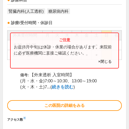
診療科目
腎臓内科(人工透析)
糖尿病内科
診療/受付時間・休診日
外来受付時間
月
火
水
木
金
土
日
祝
8:30～12:00
●
●
●
●
●
●
お盆(8月中旬)は休診・休業の場合があります。来院前
に必ず医療機関に直接ご確認ください。
13:00～16:30
●
●
●
●
●
●
×閉じる
【外来透析 入室時間】
備考:
(月・水・金)7:00～10:30、13:00～19:00
(火・木・土)7...(
続きを読む
)
この医院の詳細をみる
※
アクセス数