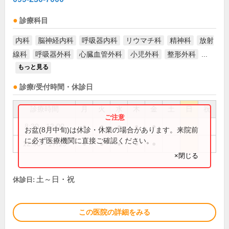
診療科目
内科
脳神経内科
呼吸器内科
リウマチ科
精神科
放射
線科
呼吸器外科
心臓血管外科
小児外科
整形外科
...
もっと見る
診療/受付時間・休診日
診療時間
月
火
水
木
金
土
日
祝
8:30～12:00
●
●
●
●
●
お盆(8月中旬)は休診・休業の場合があります。来院前
に必ず医療機関に直接ご確認ください。
12:00～17:15
●
●
●
●
●
×閉じる
土～日・祝
休診日:
この医院の詳細をみる