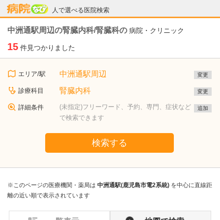
病院なび
人で選べる医院検索
中洲通駅周辺の腎臓内科/腎臓科の
病院・クリニック
15
件見つかりました
中洲通駅周辺
エリア/駅
変更
腎臓内科
診療科目
変更
(未指定)フリーワード、予約、専門、症状など
詳細条件
追加
で検索できます
検索する
※このページの医療機関・薬局は
中洲通駅(鹿児島市電2系統)
を中心に直線距
離の近い順で表示されています