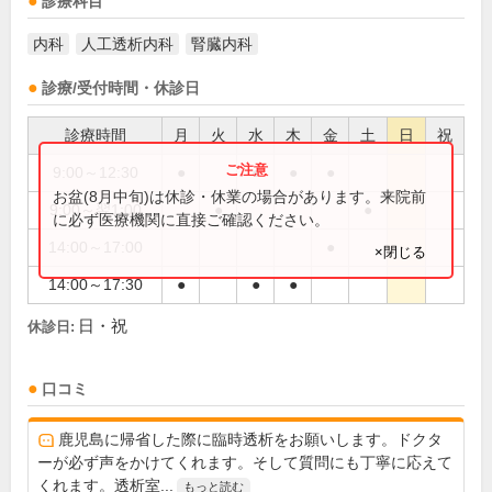
診療科目
内科
人工透析内科
腎臓内科
診療/受付時間・休診日
診療時間
月
火
水
木
金
土
日
祝
9:00～12:30
●
●
●
●
お盆(8月中旬)は休診・休業の場合があります。来院前
9:00～翌1:00
●
●
に必ず医療機関に直接ご確認ください。
14:00～17:00
●
×閉じる
14:00～17:30
●
●
●
日・祝
休診日:
口コミ
鹿児島に帰省した際に臨時透析をお願いします。ドクタ
ーが必ず声をかけてくれます。そして質問にも丁寧に応えて
くれます。透析室...
もっと読む