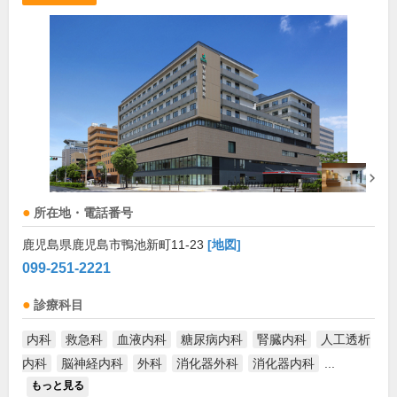
所在地・電話番号
鹿児島県鹿児島市鴨池新町11-23
[地図]
099-251-2221
診療科目
内科
救急科
血液内科
糖尿病内科
腎臓内科
人工透析
内科
脳神経内科
外科
消化器外科
消化器内科
...
もっと見る