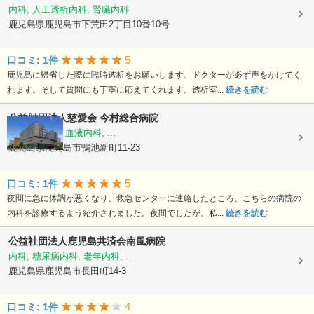
内科, 人工透析内科, 腎臓内科
鹿児島県鹿児島市下荒田2丁目10番10号
5
口コミ: 1件
鹿児島に帰省した際に臨時透析をお願いします。ドクターが必ず声をかけてく
れます。そして質問にも丁寧に応えてくれます。透析室...
続きを読む
公益財団法人慈愛会
今村総合病院
内科, 救急科, 血液内科, ...
鹿児島県鹿児島市鴨池新町11-23
5
口コミ: 1件
夜間に急に体調が悪くなり、救急センターに連絡したところ、こちらの病院の
内科を診療するよう紹介されました。夜間でしたが、私...
続きを読む
公益社団法人鹿児島共済会南風病院
内科, 糖尿病内科, 老年内科, ...
鹿児島県鹿児島市長田町14-3
4
口コミ: 1件