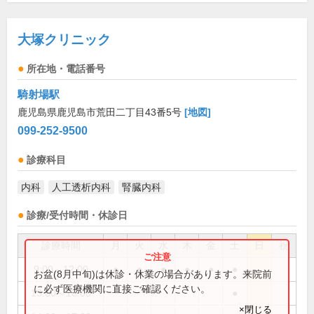
大塚クリニック
所在地・電話番号
騎射場駅
鹿児島県鹿児島市荒田二丁目43番5号
[地図]
099-252-9500
診療科目
内科
人工透析内科
腎臓内科
診療/受付時間・休診日
診療時間
月
火
水
木
金
土
日
祝
9:00～12:00
●
●
●
●
●
●
お盆(8月中旬)は休診・休業の場合があります。来院前
に必ず医療機関に直接ご確認ください。
13:00～16:00
●
×閉じる