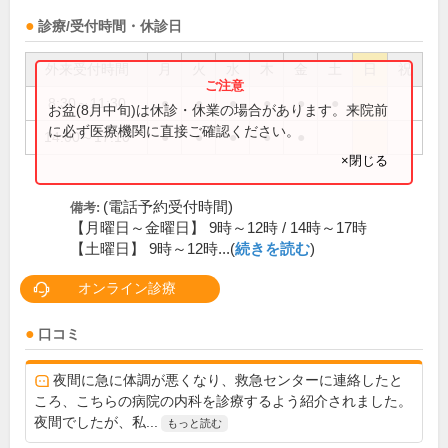
診療/受付時間・休診日
外来受付時間
月
火
水
木
金
土
日
祝
8:30～11:30
●
●
●
●
●
●
お盆(8月中旬)は休診・休業の場合があります。来院前
に必ず医療機関に直接ご確認ください。
14:00～17:10
●
●
●
●
●
×閉じる
(電話予約受付時間)
備考:
【月曜日～金曜日】 9時～12時 / 14時～17時
【土曜日】 9時～12時...(
続きを読む
)
オンライン診療
口コミ
夜間に急に体調が悪くなり、救急センターに連絡したと
ころ、こちらの病院の内科を診療するよう紹介されました。
夜間でしたが、私...
もっと読む