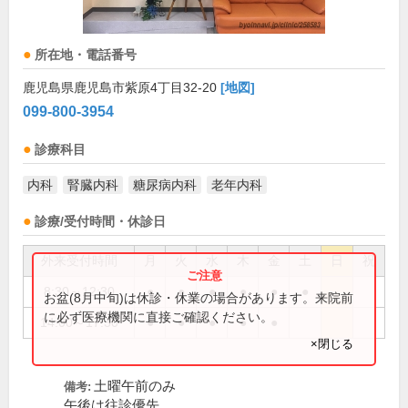
所在地・電話番号
鹿児島県鹿児島市紫原4丁目32-20
[地図]
099-800-3954
診療科目
内科
腎臓内科
糖尿病内科
老年内科
診療/受付時間・休診日
外来受付時間
月
火
水
木
金
土
日
祝
8:30～12:30
●
●
●
●
●
●
お盆(8月中旬)は休診・休業の場合があります。来院前
に必ず医療機関に直接ご確認ください。
14:00～17:30
●
●
●
●
●
×閉じる
土曜午前のみ
備考:
午後は往診優先