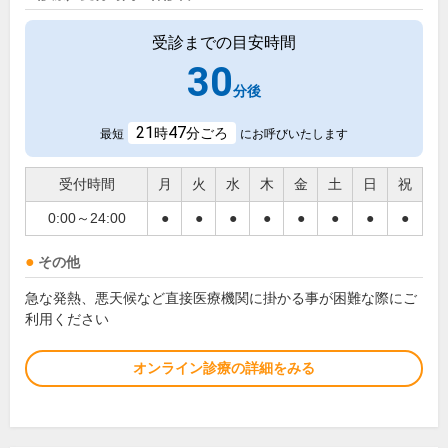
受診までの目安時間
30
分後
21
47
時
分ごろ
最短
にお呼びいたします
受付時間
月
火
水
木
金
土
日
祝
0:00～24:00
●
●
●
●
●
●
●
●
その他
急な発熱、悪天候など直接医療機関に掛かる事が困難な際にご
利用ください
オンライン診療の詳細をみる