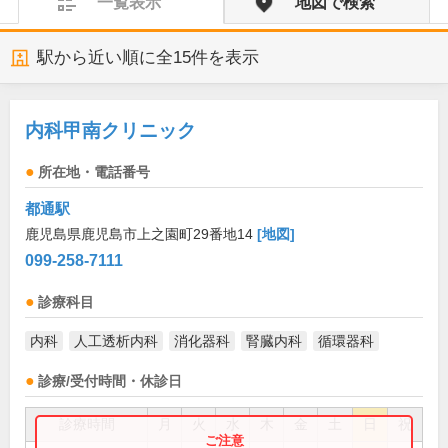
一覧表示
地図で検索
駅から近い順に全
15
件を表示
内科甲南クリニック
所在地・電話番号
都通駅
鹿児島県鹿児島市上之園町29番地14
[地図]
099-258-7111
診療科目
内科
人工透析内科
消化器科
腎臓内科
循環器科
診療/受付時間・休診日
診療時間
月
火
水
木
金
土
日
祝