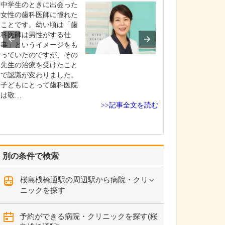
中学生のときに出会った
貴院の診療内容
女性の歯科医師に憧れた
内科・小児科・
ことです。幼い頃は「歯
を掲げ、地域に
科医師は男性がする仕
総合的な診療を
事」というイメージをも
ます。風邪や生
っていたのですが、その
といった一般内
先生の治療を受けたこと
から、外傷や関
で認識が変わりました。
の痛みなどの整
子どもにとって歯科医院
な症状まで幅広
は敬…
ており、お子さ
>>記事全文を読む
高…
別の条件で検索
桜島桟橋通駅の周辺駅から病院・クリ
ニックを探す
予約ができる病院・クリニックを探す(桜