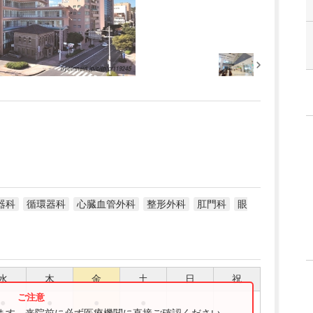
器科
循環器科
心臓血管外科
整形外科
肛門科
眼
水
木
金
土
日
祝
●
●
●
●