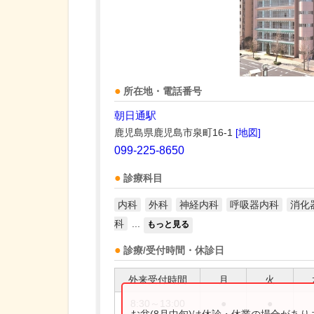
所在地・電話番号
朝日通駅
鹿児島県鹿児島市泉町16-1
[地図]
099-225-8650
診療科目
内科
外科
神経内科
呼吸器内科
消化
科
...
もっと見る
診療/受付時間・休診日
外来受付時間
月
火
8:30～13:00
●
●