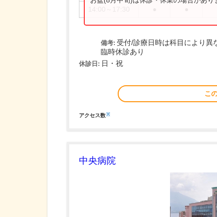
お盆(8月中旬)は休診・休業の場合があ
14:00～17:30
●
●
受付/診療日時は科目により異
備考:
臨時休診あり
日・祝
休診日:
こ
※
アクセス数
中央病院