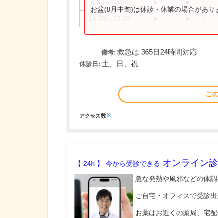
8:30～13:00
●
●
お盆(8月中旬)は休診・休業の場合があ
14:00～17:30
●
●
救急は 365日24時間対応
備考:
土、日、祝
休診日:
こ
※
アクセス数
オンライン診
【 24h 】 今から受診できる
急な発熱や風邪などの体調
ご自宅・オフィスで受診出
お薬はお近くの薬局、宅配