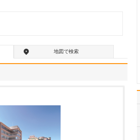
診療されていますが、特に力を入れている分野は
ありますか?
父の代から「地域のかか
りつけ医として、どのよ
うなご相談にも応じる」
という姿勢で診療を続け
ており、その思いはいま
も変わっていません。私
地図で検索
の専門にかかわらず、お
なかの不調や貧血、更年
期障害による不定愁訴な
ど…
>>記事全文を読む