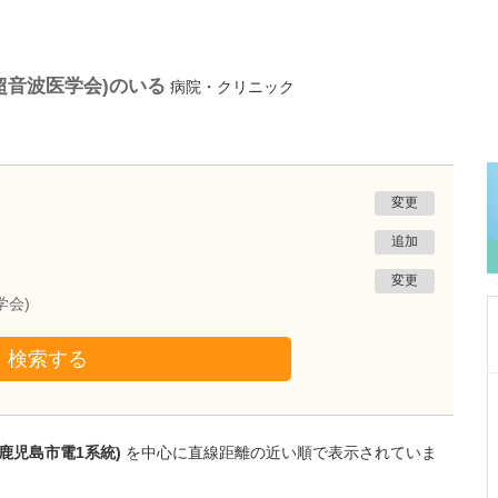
超音波医学会)のいる
病院・クリニック
変更
追加
変更
学会)
検索する
鹿児島県鹿児島市
冨永内科
冨永 裕一
鹿児島市電1系統)
を中心に直線距離の近い順で表示されていま
院長
取材記事
外来診療について、年齢や性別を問わず幅広く