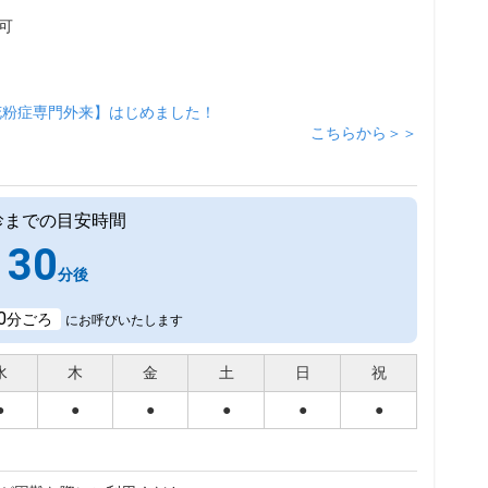
可
花粉症専門外来】はじめました！
こちらから＞＞
診までの目安時間
30
分後
0
分ごろ
にお呼びいたします
水
木
金
土
日
祝
●
●
●
●
●
●