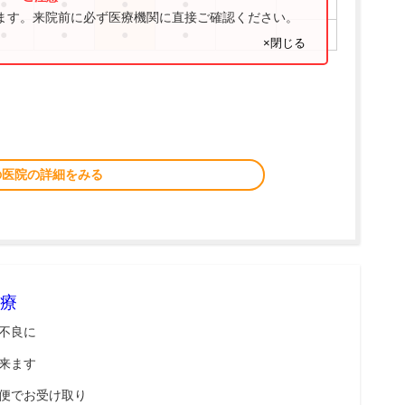
●
●
●
●
ります。来院前に必ず医療機関に直接ご確認ください。
●
●
●
●
×閉じる
の医院の詳細をみる
療
不良に
来ます
便でお受け取り