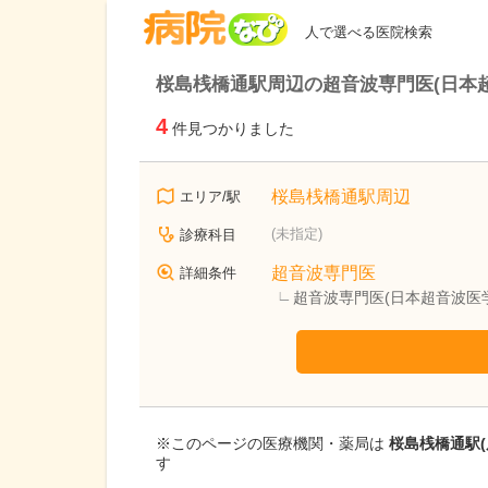
病院なび
人で選べる医院検索
桜島桟橋通駅周辺の超音波専門医(日本
4
件見つかりました
桜島桟橋通駅周辺
エリア/駅
(未指定)
診療科目
超音波専門医
詳細条件
超音波専門医(日本超音波医
※このページの医療機関・薬局は
桜島桟橋通駅(
す