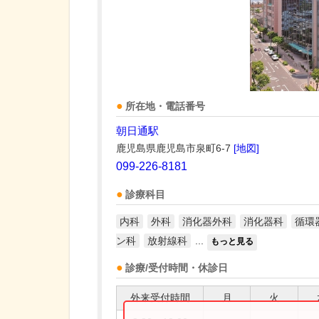
所在地・電話番号
朝日通駅
鹿児島県鹿児島市泉町6-7
[地図]
099-226-8181
診療科目
内科
外科
消化器外科
消化器科
循環
ン科
放射線科
...
もっと見る
診療/受付時間・休診日
外来受付時間
月
火