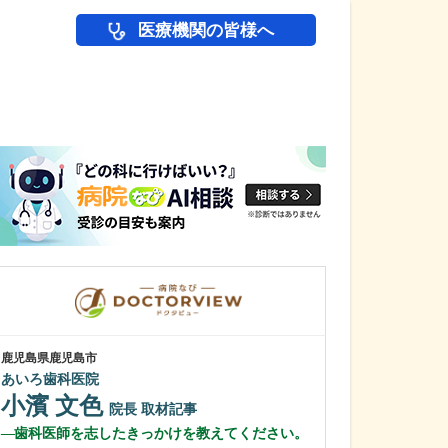
医療機関の皆様へ
医師(ドクター)の
鹿児島県鹿児島市
鹿児島県鹿児島市
あいろ歯科医院
緑ヶ丘クリニッ
新田 翔
小濱 文色
院長
院長
取材記事
桂 久和
歯科医師を志したきっかけを教えてください。
医師