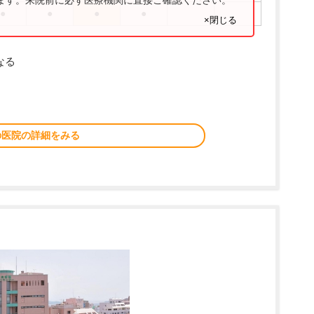
ります。来院前に必ず医療機関に直接ご確認ください。
●
●
●
●
×閉じる
なる
の医院の詳細をみる