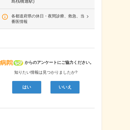
島桟橋通駅)
各都道府県の休日・夜間診療、救急、当
番医情報
病院なび
からのアンケートにご協力ください。
知りたい情報は見つかりましたか?
はい
いいえ