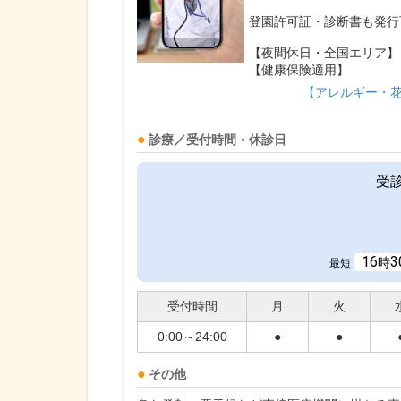
登園許可証・診断書も発行
【夜間休日・全国エリア】
【健康保険適用】
【アレルギー・
診療／受付時間・休診日
受
16
3
時
最短
受付時間
月
火
0:00～24:00
●
●
その他