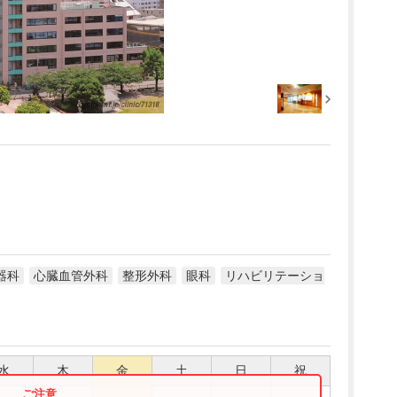
器科
心臓血管外科
整形外科
眼科
リハビリテーショ
水
木
金
土
日
祝