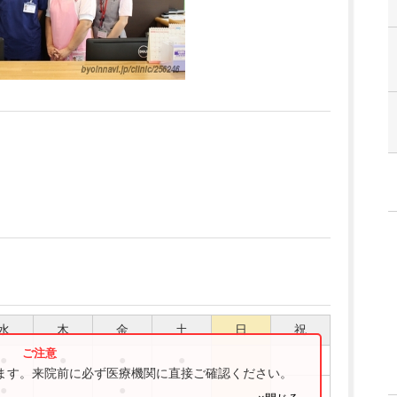
水
木
金
土
日
祝
●
●
●
●
ります。来院前に必ず医療機関に直接ご確認ください。
●
●