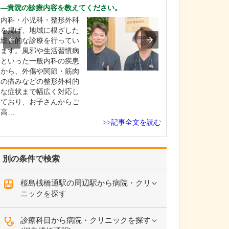
中学生のときに
貴院の診療内容を教えてください。
女性の歯科医師
内科・小児科・整形外科
ことです。幼い
を掲げ、地域に根ざした
科医師は男性が
総合的な診療を行ってい
事」というイメ
ます。風邪や生活習慣病
っていたのです
といった一般内科の疾患
先生の治療を受
から、外傷や関節・筋肉
で認識が変わり
の痛みなどの整形外科的
子どもにとって
な症状まで幅広く対応し
は敬…
ており、お子さんからご
高…
>>記事全文を読む
別の条件で検索
桜島桟橋通駅の周辺駅から病院・クリ
ニックを探す
診療科目から病院・クリニックを探す