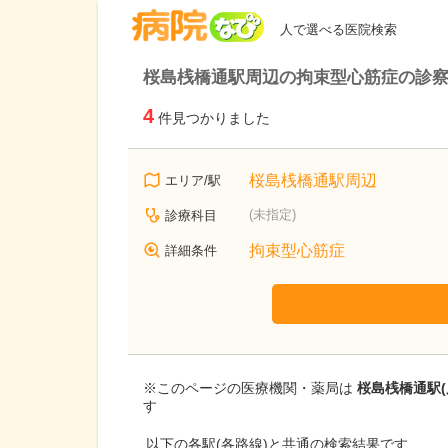
病院なび
人で選べる医院検索
桜島桟橋通駅周辺の拘束型心筋症の診
4
件見つかりました
桜島桟橋通駅周辺
エリア/駅
(未指定)
診療科目
拘束型心筋症
詳細条件
※このページの医療機関・薬局は
桜島桟橋通駅(
す
以下の各駅(各路線)と共通の検索結果です