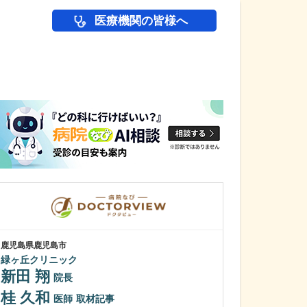
医療機関の皆様へ
医師(ドクター)の
鹿児島県鹿児島市
鹿児島県鹿児島市
緑ヶ丘クリニック
あいろ歯科医院
新田 翔
小濱 文色
院長
桂 久和
歯科医師を志し
医師
取材記事