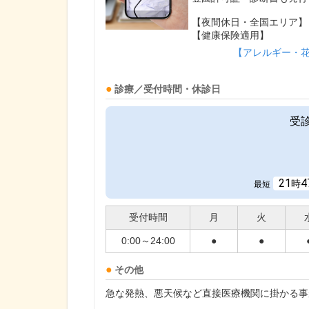
【夜間休日・全国エリア】
【健康保険適用】
【アレルギー・
診療／受付時間・休診日
受
21
4
時
最短
受付時間
月
火
0:00～24:00
●
●
その他
急な発熱、悪天候など直接医療機関に掛かる事