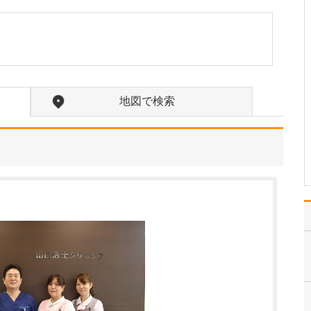
小児感染症全般、新生児
の診察、アトピー性皮膚
炎や乳児湿疹などの皮膚
の疾患、小児喘息や花粉
症、食物アレルギーなど
のアレルギー疾患、便
秘、夜尿、小児の頭痛な
地図で検索
ど、小児疾患全般に対応
しています。さらに、て
んか…
>>記事全文を読む