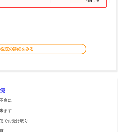
×閉じる
の医院の詳細をみる
療
不良に
来ます
便でお受け取り
可