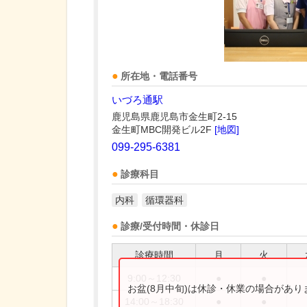
所在地・電話番号
いづろ通駅
鹿児島県鹿児島市金生町2-15
金生町MBC開発ビル2F
[地図]
099-295-6381
診療科目
内科
循環器科
診療/受付時間・休診日
診療時間
月
火
9:00～12:30
●
●
お盆(8月中旬)は休診・休業の場合があ
14:00～18:30
●
●