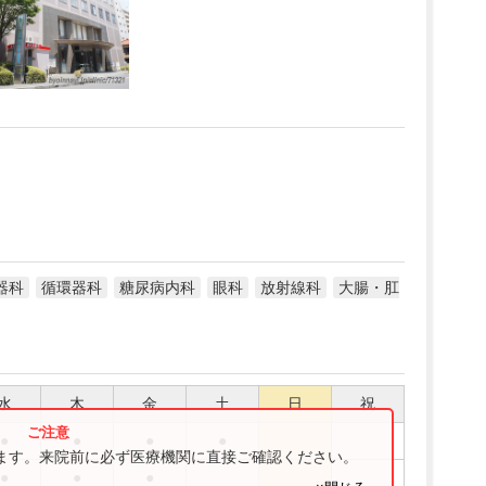
器科
循環器科
糖尿病内科
眼科
放射線科
大腸・肛
水
木
金
土
日
祝
●
●
●
●
ります。来院前に必ず医療機関に直接ご確認ください。
●
●
●