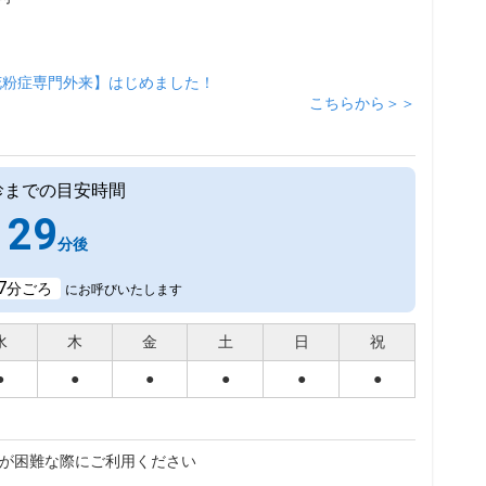
花粉症専門外来】はじめました！
こちらから＞＞
診までの目安時間
29
分後
7
分ごろ
にお呼びいたします
水
木
金
土
日
祝
●
●
●
●
●
●
が困難な際にご利用ください