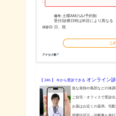
土曜AMのみ/予約制
備考:
受付/診療日時は科目により異なる
日、祝
休診日:
こ
※
アクセス数
オンライン診
【 24h 】 今から受診できる
急な発熱や風邪などの体調
ご自宅・オフィスで受診出
お薬はお近くの薬局、宅配
登園許可証・診断書も発行