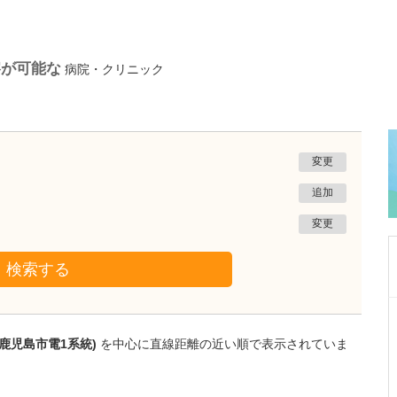
察が可能な
病院・クリニック
変更
追加
変更
検索する
鳥取県米子市
おおの小児科内科医院
鹿児島市電1系統)
を中心に直線距離の近い順で表示されていま
大野 光洋
院長
取材記事
貴院の特徴をお聞かせください。