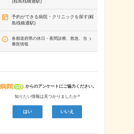
(桜島桟橋通駅)
予約ができる病院・クリニックを探す(桜
島桟橋通駅)
各都道府県の休日・夜間診療、救急、当
番医情報
病院なび
からのアンケートにご協力ください。
知りたい情報は見つかりましたか?
はい
いいえ