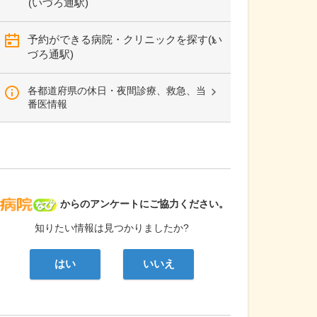
(いづろ通駅)
予約ができる病院・クリニックを探す(い
づろ通駅)
各都道府県の休日・夜間診療、救急、当
番医情報
病院なび
からのアンケートにご協力ください。
知りたい情報は見つかりましたか?
はい
いいえ