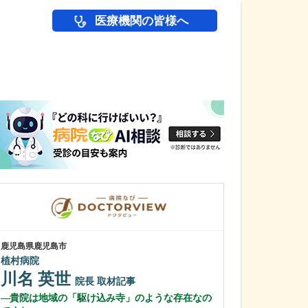
医療機関の皆様へ
医師(ドクター)の
鹿児島県鹿児島市
鹿児島県鹿児島市
植村病院
あいろ歯科医院
川名 英世
小濱 文色
院長
取材記事
貴院は地域の「駆け込み寺」のような存在なの
歯科医師を志し