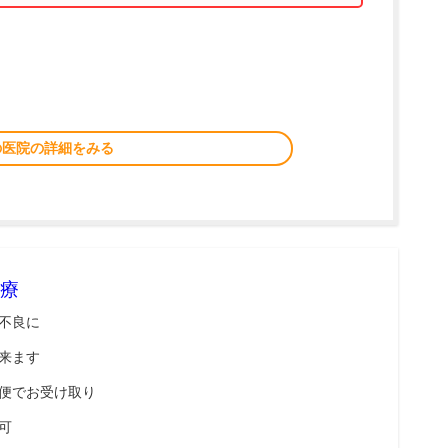
の医院の詳細をみる
療
不良に
来ます
便でお受け取り
可