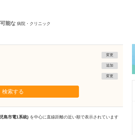
が可能な
病院・クリニック
変更
追加
変更
検索する
栃木県宇都宮市
渡辺歯科医院
児島市電1系統)
を中心に直線距離の近い順で表示されています
渡邊 武夫
院長
取材記事
先生が日々の診療で心がけていることを教えて