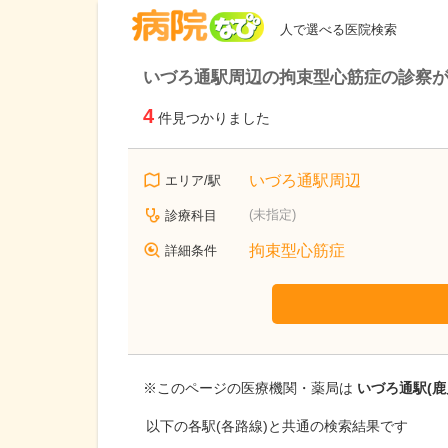
病院なび
人で選べる医院検索
いづろ通駅周辺の拘束型心筋症の診察
4
件見つかりました
いづろ通駅周辺
エリア/駅
(未指定)
診療科目
拘束型心筋症
詳細条件
※このページの医療機関・薬局は
いづろ通駅(鹿
以下の各駅(各路線)と共通の検索結果です