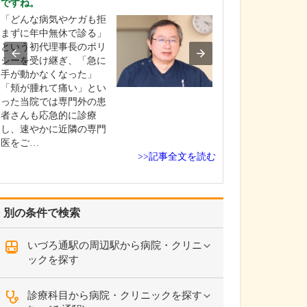
ですね。
中学生のときに
「どんな病気やケガも拒
女性の歯科医師
まずに年中無休で診る」
ことです。幼い
という初代理事長のポリ
科医師は男性が
シーを受け継ぎ、「急に
事」というイメ
手が動かなくなった」
っていたのです
「頬が腫れて痛い」とい
先生の治療を受
った当院では専門外の患
で認識が変わり
者さんも応急的に診療
子どもにとって
し、速やかに近隣の専門
は敬…
医をご…
>>記事全文を読む
別の条件で検索
いづろ通駅の周辺駅から病院・クリニ
ックを探す
診療科目から病院・クリニックを探す