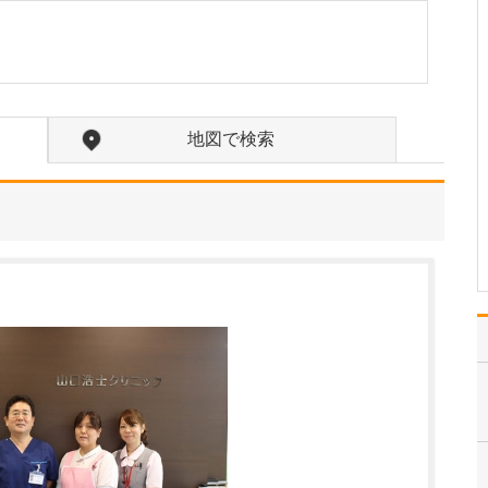
ください。
当院では、歯科の領域に
関してはオールラウンド
に対応していますが、ど
のような治療を行う場合
でも、常に「患者さんの
地図で検索
立場に立つこと」を大切
にしています。私自身、
病院を受診した際に「こ
うしてくれたらうれしい
な…
>>記事全文を読む