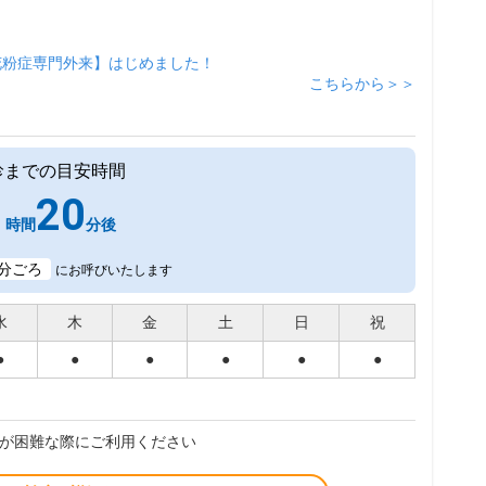
花粉症専門外来】はじめました！
こちらから＞＞
診までの目安時間
1
20
時間
分後
分ごろ
にお呼びいたします
水
木
金
土
日
祝
●
●
●
●
●
●
が困難な際にご利用ください