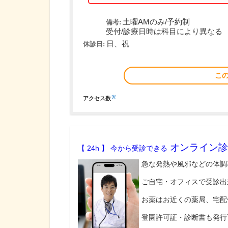
土曜AMのみ/予約制
備考:
受付/診療日時は科目により異なる
日、祝
休診日:
こ
※
アクセス数
オンライン診
【 24h 】 今から受診できる
急な発熱や風邪などの体調
ご自宅・オフィスで受診出
お薬はお近くの薬局、宅配
登園許可証・診断書も発行