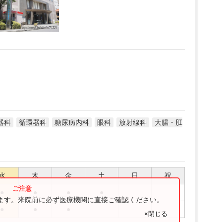
器科
循環器科
糖尿病内科
眼科
放射線科
大腸・肛
水
木
金
土
日
祝
●
●
●
●
ります。来院前に必ず医療機関に直接ご確認ください。
●
●
●
×閉じる