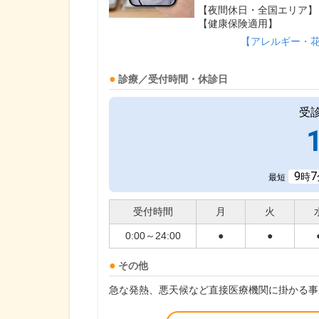
【夜間休日・全国エリア】
【健康保険適用】
【アレルギー・
診療／受付時間・休診日
受
9
7
時
最短
受付時間
月
火
0:00～24:00
●
●
その他
急な発熱、悪天候など直接医療機関に掛かる事