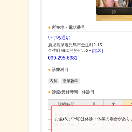
所在地・電話番号
いづろ通駅
鹿児島県鹿児島市金生町2-15
金生町MBC開発ビル2F
[地図]
099-295-6381
診療科目
内科
循環器科
診療/受付時間・休診日
診療時間
月
火
9:00～12:30
●
●
お盆(8月中旬)は休診・休業の場合があ
14:00～18:30
●
●