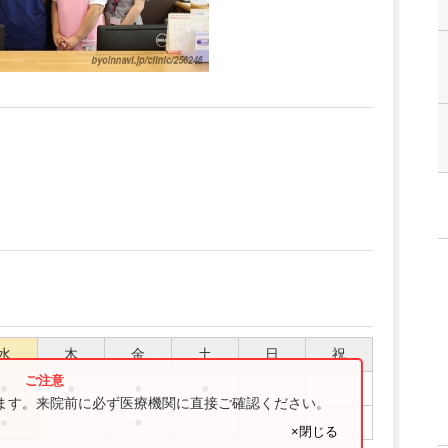
水
木
金
土
日
祝
●
●
●
●
ります。来院前に必ず医療機関に直接ご確認ください。
●
●
×閉じる