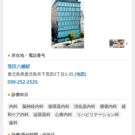
所在地・電話番号
荒田八幡駅
鹿児島県鹿児島市下荒田2丁目1-25
[地図]
099-252-2525
診療科目
内科
脳神経内科
循環器内科
消化器内科
腫瘍内科
緩
和ケア内科
泌尿器科
心療内科
リハビリテーション科
歯科
診療/受付時間・休診日