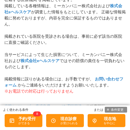
掲載している各種情報は、ミーカンパニー株式会社および
株式会
社eヘルスケア
が調査した情報をもとにしています。 正確な情報掲
載に努めておりますが、内容を完全に保証するものではありませ
ん。
掲載されている医院を受診される場合は、事前に必ず該当の医院
に直接ご確認ください。
当サービスによって生じた損害について、ミーカンパニー株式会
社および
株式会社eヘルスケア
ではその賠償の責任を一切負わない
ものとします。
掲載情報に誤りがある場合には、お手数ですが、
お問い合わせフ
ォーム
からご連絡をいただけますようお願いいたします。
※お電話での対応は行っておりません
病院なびトップ
>
鹿児島県
>
いづろ通駅周辺
>
外科専門医
条件変更
8
予約/受付
現在診療
現在地