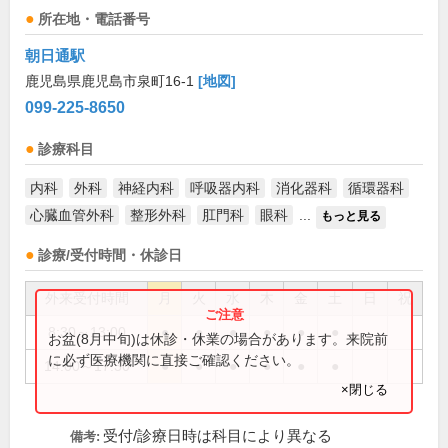
所在地・電話番号
朝日通駅
鹿児島県鹿児島市泉町16-1
[地図]
099-225-8650
診療科目
内科
外科
神経内科
呼吸器内科
消化器科
循環器科
心臓血管外科
整形外科
肛門科
眼科
...
もっと見る
診療/受付時間・休診日
外来受付時間
月
火
水
木
金
土
日
祝
8:30～13:00
●
●
●
●
●
●
お盆(8月中旬)は休診・休業の場合があります。来院前
に必ず医療機関に直接ご確認ください。
14:00～17:30
●
●
●
●
●
●
×閉じる
受付/診療日時は科目により異なる
備考: