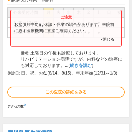
外来受付時間
月
火
水
木
金
土
日
祝
8:30～12:00
●
●
●
●
●
●
お盆(8月中旬)は休診・休業の場合があります。来院前
に必ず医療機関に直接ご確認ください。
13:30～17:00
●
●
●
●
●
●
×閉じる
土曜日の午後も診療しております。
備考:
リハビリテーション病院ですが、内科などの診療に
も対応しております。...(
続きを読む
)
日、祝、お盆(8/14、8/15)、年末年始(12/31～1/3)
休診日:
この医院の詳細をみる
※
アクセス数