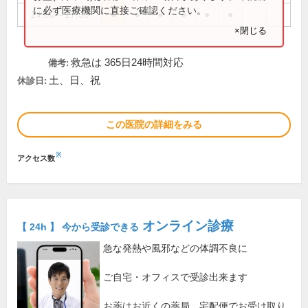
に必ず医療機関に直接ご確認ください。
14:00～17:30
●
●
●
●
●
●
×閉じる
救急は 365日24時間対応
備考:
土、日、祝
休診日:
この医院の詳細をみる
※
アクセス数
オンライン診療
【 24h 】 今から受診できる
急な発熱や風邪などの体調不良に
ご自宅・オフィスで受診出来ます
お薬はお近くの薬局、宅配便でお受け取り