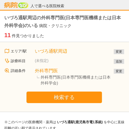
病院なび
人で選べる医院検索
いづろ通駅周辺の外科専門医(日本専門医機構または日本
外科学会)のいる
病院・クリニック
11
件見つかりました
いづろ通駅周辺
エリア/駅
変更
(未指定)
診療科目
追加
外科専門医
詳細条件
変更
外科専門医(日本専門医機構または日本
外科学会)
検索する
※このページの医療機関・薬局は
いづろ通駅(鹿児島市電1系統)
を中心に直線
距離の近い順で表示されています