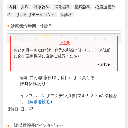
内科
外科
呼吸器科
消化器科
循環器科
心臓血管外
科
リハビリテーション科
麻酔科
診療/受付時間・休診日
外来受付時間
月
火
水
木
金
土
日
祝
8:00～22:00
●
●
●
●
●
●
お盆(8月中旬)は休診・休業の場合があります。来院前
に必ず医療機関に直接ご確認ください。
×閉じる
受付/診療日時は科目により異なる
備考:
臨時休診あり
インフルエンザワクチン点鼻(フルミスト)の接種を
行...(
続きを読む
)
日、祝
休診日:
川名英世
院長
にインタビュー