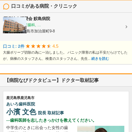
口コミがある病院・クリニック
医療法人潤愛会
鮫島病院
内科, 外科, 胃腸科, ...
鹿児島県鹿児島市加治屋町9-8
4.5
口コミ: 2件
大腸ポリープ切除の為に一泊しました。 パニック障害の私は不安だらけでした
が、病棟のスタッフさん、検査のスタッフさん、先生...
続きを読む
【病院なびドクタビュー】ドクター取材記事
鹿児島県鹿児島市
あいろ歯科医院
小濱 文色
院長
取材記事
歯科医師を志したきっかけを教えてください。
中学生のときに出会った女性の歯