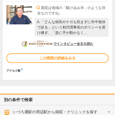
貴院は地域の「駆け込み寺」のような存
在なのですね。
「どんな病気やケガも拒まずに年中無休
で診る」という初代理事長のポリシーを受
け継ぎ、「急に手が動かなく…
DOCTORVIEW
でインタビュー全文を読む
この医院の詳細をみる
※
アクセス数
別の条件で検索
いづろ通駅の周辺駅から病院・クリニックを探す