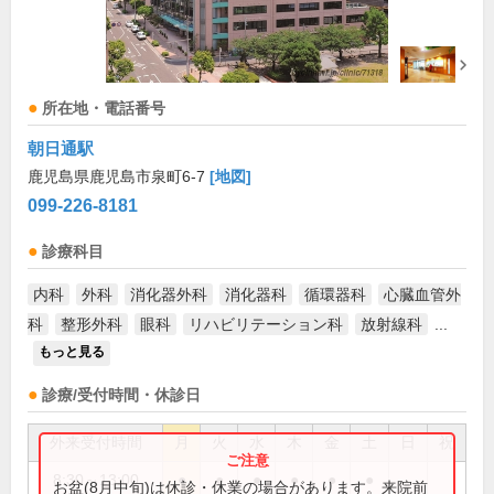
所在地・電話番号
朝日通駅
鹿児島県鹿児島市泉町6-7
[地図]
099-226-8181
診療科目
内科
外科
消化器外科
消化器科
循環器科
心臓血管外
科
整形外科
眼科
リハビリテーション科
放射線科
...
もっと見る
診療/受付時間・休診日
外来受付時間
月
火
水
木
金
土
日
祝
8:30～13:00
●
●
●
●
●
●
お盆(8月中旬)は休診・休業の場合があります。来院前