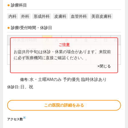
診療科目
内科
外科
形成外科
皮膚科
血管外科
美容皮膚科
診療/受付時間・休診日
外来受付時間
月
火
水
木
金
土
日
祝
8:30～12:30
●
●
●
●
●
●
お盆(8月中旬)は休診・休業の場合があります。来院前
に必ず医療機関に直接ご確認ください。
14:00～18:00
●
●
●
●
×閉じる
水・土曜AMのみ 予約優先 臨時休診あり
備考:
日、祝
休診日:
この医院の詳細をみる
※
アクセス数