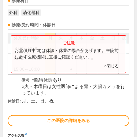
診療科目
外科
消化器科
診療/受付時間・休診日
外来受付時間
月
火
水
木
金
土
日
祝
9:00～11:30
●
●
●
お盆(8月中旬)は休診・休業の場合があります。来院前
に必ず医療機関に直接ご確認ください。
14:00～17:00
●
●
●
×閉じる
15:00～18:00
●
○臨時休診あり
備考:
○火・木曜日は女性医師による胃・大腸カメラを行
っています。
月、土、日、祝
休診日:
この医院の詳細をみる
※
アクセス数