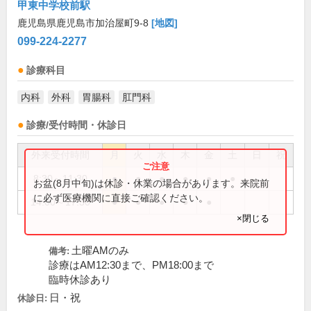
甲東中学校前駅
鹿児島県鹿児島市加治屋町9-8
[地図]
099-224-2277
診療科目
内科
外科
胃腸科
肛門科
診療/受付時間・休診日
外来受付時間
月
火
水
木
金
土
日
祝
8:30～11:30
●
●
●
●
●
●
お盆(8月中旬)は休診・休業の場合があります。来院前
に必ず医療機関に直接ご確認ください。
14:00～17:30
●
●
●
●
●
×閉じる
土曜AMのみ
備考:
診療はAM12:30まで、PM18:00まで
臨時休診あり
日・祝
休診日: