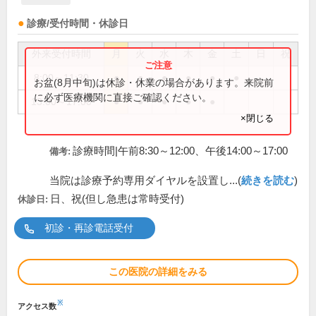
診療/受付時間・休診日
外来受付時間
月
火
水
木
金
土
日
祝
8:00～11:30
●
●
●
●
●
●
お盆(8月中旬)は休診・休業の場合があります。来院前
に必ず医療機関に直接ご確認ください。
13:00～17:00
●
●
●
●
●
×閉じる
診療時間|午前8:30～12:00、午後14:00～17:00
備考:
当院は診療予約専用ダイヤルを設置し...(
続きを読む
)
日、祝(但し急患は常時受付)
休診日:
初診・再診電話受付
この医院の詳細をみる
※
アクセス数