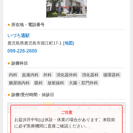
所在地・電話番号
いづろ通駅
鹿児島県鹿児島市堀江町17-1
[地図]
099-226-2600
診療科目
内科
血液内科
外科
消化器外科
消化器科
循環器科
糖尿病内科
眼科
放射線科
大腸・肛門外科
診療/受付時間・休診日
外来受付時間
月
火
水
木
金
土
日
祝
8:30～12:30
●
●
●
●
●
●
お盆(8月中旬)は休診・休業の場合があります。来院前
に必ず医療機関に直接ご確認ください。
14:00～17:30
●
●
●
●
●