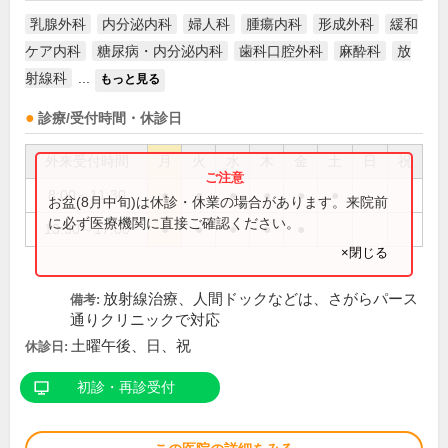
乳腺外科
内分泌内科
婦人科
腫瘍内科
形成外科
緩和
ケア内科
糖尿病・内分泌内科
歯科口腔外科
麻酔科
放
射線科
...
もっと見る
診療/受付時間・休診日
外来受付時間
月
火
水
木
金
土
日
祝
8:00～11:30
●
●
●
●
●
●
お盆(8月中旬)は休診・休業の場合があります。来院前
に必ず医療機関に直接ご確認ください。
13:30～17:00
●
●
●
●
●
×閉じる
放射線治療、人間ドックなどは、さがらパース
備考:
通りクリニックで対応
土曜午後、日、祝
休診日:
初診・再診受付