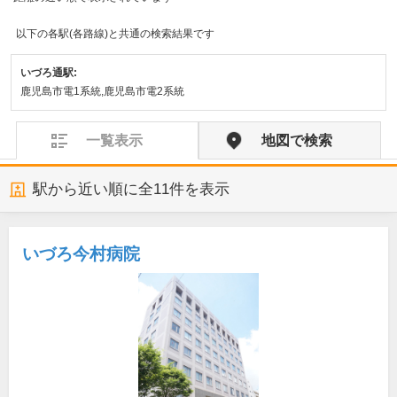
以下の各駅(各路線)と共通の検索結果です
いづろ通駅:
鹿児島市電1系統,鹿児島市電2系統
一覧表示
地図で検索
駅から近い順に全
11
件を表示
いづろ今村病院