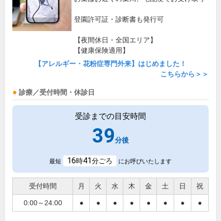
登園許可証・診断書も発行可
【夜間休日・全国エリア】
【健康保険適用】
【アレルギー・花粉症専門外来】はじめました！
こちらから＞＞
診療／受付時間・休診日
受診までの目安時間
39
分後
16
41
時
分ごろ
最短
にお呼びいたします
受付時間
月
火
水
木
金
土
日
祝
0:00～24:00
●
●
●
●
●
●
●
●