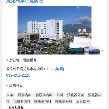
鹿児島厚生連病院
所在地・電話番号
鹿児島県鹿児島市与次郎1-13-1
[地図]
099-252-2228
診療科目
内科
肝臓内科
糖尿病内科
外科
消化器外科
消化器内
科
循環器内科
呼吸器内科
呼吸器外科
放射線科
...
もっと見る