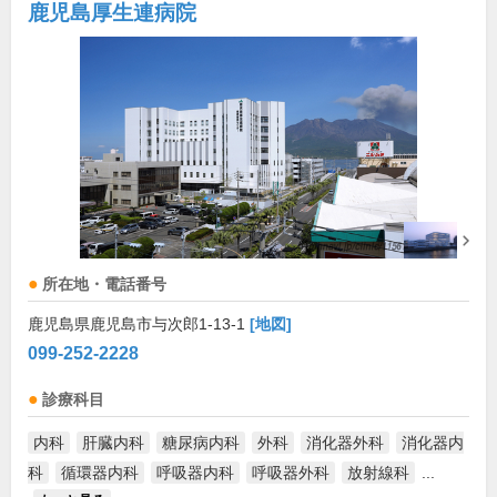
鹿児島厚生連病院
所在地・電話番号
鹿児島県鹿児島市与次郎1-13-1
[地図]
099-252-2228
診療科目
内科
肝臓内科
糖尿病内科
外科
消化器外科
消化器内
科
循環器内科
呼吸器内科
呼吸器外科
放射線科
...