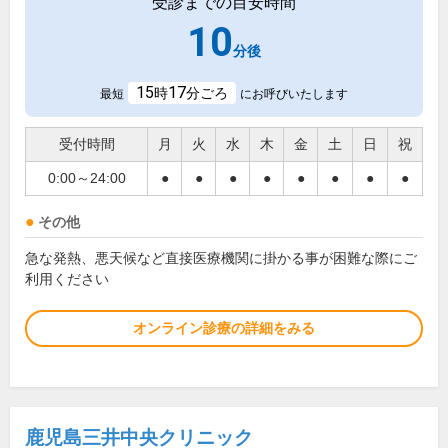
受診までの目安時間
10
分後
15
17
時
分ごろ
最短
にお呼びいたします
受付時間
月
火
水
木
金
土
日
祝
0:00～24:00
●
●
●
●
●
●
●
●
その他
急な発熱、悪天候など直接医療機関に掛かる事が困難な際にご
利用ください
オンライン診療の詳細をみる
鹿児島三井中央クリニック