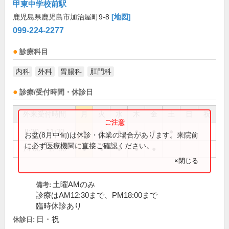
甲東中学校前駅
鹿児島県鹿児島市加治屋町9-8
[地図]
099-224-2277
診療科目
内科
外科
胃腸科
肛門科
診療/受付時間・休診日
外来受付時間
月
火
水
木
金
土
日
祝
8:30～11:30
●
●
●
●
●
●
お盆(8月中旬)は休診・休業の場合があります。来院前
に必ず医療機関に直接ご確認ください。
14:00～17:30
●
●
●
●
●
×閉じる
土曜AMのみ
備考:
診療はAM12:30まで、PM18:00まで
臨時休診あり
日・祝
休診日: