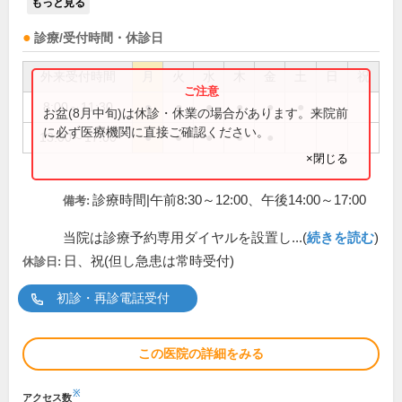
もっと見る
診療/受付時間・休診日
外来受付時間
月
火
水
木
金
土
日
祝
8:00～11:30
●
●
●
●
●
●
お盆(8月中旬)は休診・休業の場合があります。来院前
に必ず医療機関に直接ご確認ください。
13:00～17:00
●
●
●
●
●
×閉じる
診療時間|午前8:30～12:00、午後14:00～17:00
備考:
当院は診療予約専用ダイヤルを設置し...(
続きを読む
)
日、祝(但し急患は常時受付)
休診日:
初診・再診電話受付
この医院の詳細をみる
※
アクセス数