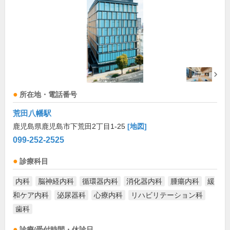
所在地・電話番号
荒田八幡駅
鹿児島県鹿児島市下荒田2丁目1-25
[地図]
099-252-2525
診療科目
内科
脳神経内科
循環器内科
消化器内科
腫瘍内科
緩
和ケア内科
泌尿器科
心療内科
リハビリテーション科
歯科
診療/受付時間・休診日