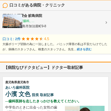
口コミがある病院・クリニック
医療法人潤愛会
鮫島病院
内科, 外科, 胃腸科, ...
鹿児島県鹿児島市加治屋町9-8
4.5
口コミ: 2件
大腸ポリープ切除の為に一泊しました。 パニック障害の私は不安だらけでした
が、病棟のスタッフさん、検査のスタッフさん、先生...
続きを読む
【病院なびドクタビュー】ドクター取材記事
鹿児島県鹿児島市
あいろ歯科医院
小濱 文色
院長
取材記事
歯科医師を志したきっかけを教えてください。
中学生のときに出会った女性の歯