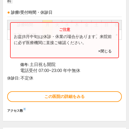
科
診療/受付時間・休診日
診療時間
月
火
水
木
金
土
日
祝
9:30～18:00
●
●
●
●
●
●
●
●
お盆(8月中旬)は休診・休業の場合があります。来院前
に必ず医療機関に直接ご確認ください。
×閉じる
土日祝も開院
備考:
電話受付 07:00~23:00 年中無休
不定休
休診日:
この医院の詳細をみる
※
アクセス数