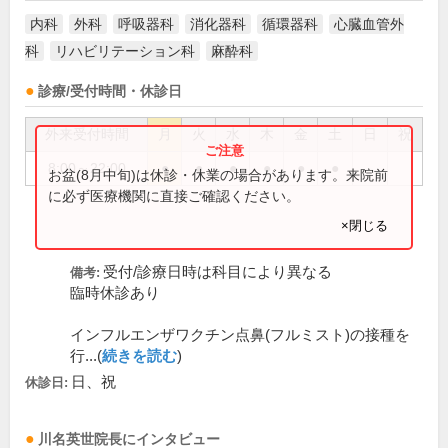
内科
外科
呼吸器科
消化器科
循環器科
心臓血管外
科
リハビリテーション科
麻酔科
診療/受付時間・休診日
外来受付時間
月
火
水
木
金
土
日
祝
8:00～22:00
●
●
●
●
●
●
お盆(8月中旬)は休診・休業の場合があります。来院前
に必ず医療機関に直接ご確認ください。
×閉じる
受付/診療日時は科目により異なる
備考:
臨時休診あり
インフルエンザワクチン点鼻(フルミスト)の接種を
行...(
続きを読む
)
日、祝
休診日:
川名英世
院長
にインタビュー