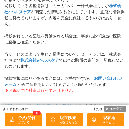
掲載している各種情報は、ミーカンパニー株式会社および
株式会
社eヘルスケア
が調査した情報をもとにしています。 正確な情報掲
載に努めておりますが、内容を完全に保証するものではありませ
ん。
掲載されている医院を受診される場合は、事前に必ず該当の医院
に直接ご確認ください。
当サービスによって生じた損害について、ミーカンパニー株式会
社および
株式会社eヘルスケア
ではその賠償の責任を一切負わない
ものとします。
掲載情報に誤りがある場合には、お手数ですが、
お問い合わせフ
ォーム
からご連絡をいただけますようお願いいたします。
※お電話での対応は行っておりません
病院なびトップ
>
鹿児島県
>
天文館通駅周辺
>
外科専門医
条件変更
8
予約/受付
現在診療
現在地