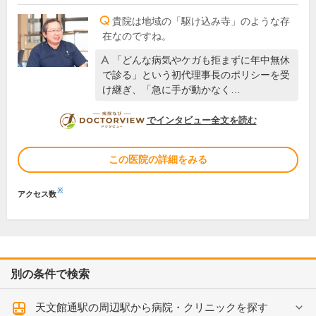
貴院は地域の「駆け込み寺」のような存
在なのですね。
「どんな病気やケガも拒まずに年中無休
で診る」という初代理事長のポリシーを受
け継ぎ、「急に手が動かなく…
DOCTORVIEW
でインタビュー全文を読む
この医院の詳細をみる
※
アクセス数
別の条件で検索
天文館通駅の周辺駅から病院・クリニックを探す