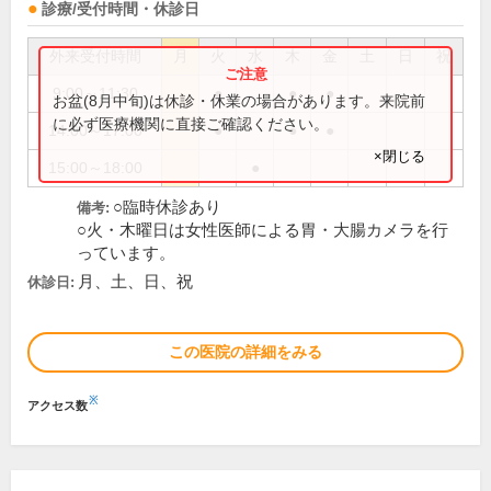
診療/受付時間・休診日
外来受付時間
月
火
水
木
金
土
日
祝
9:00～11:30
●
●
●
お盆(8月中旬)は休診・休業の場合があります。来院前
に必ず医療機関に直接ご確認ください。
14:00～17:00
●
●
●
×閉じる
15:00～18:00
●
○臨時休診あり
備考:
○火・木曜日は女性医師による胃・大腸カメラを行
っています。
月、土、日、祝
休診日:
この医院の詳細をみる
※
アクセス数