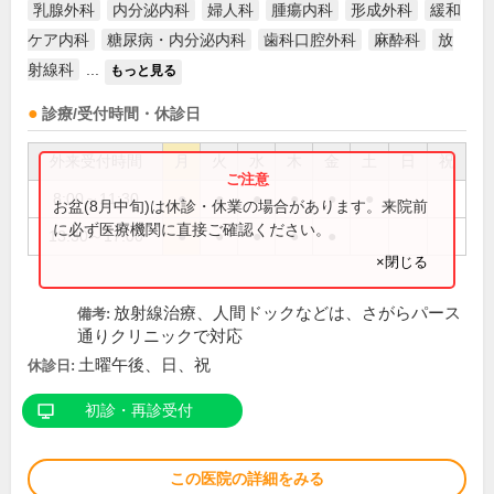
乳腺外科
内分泌内科
婦人科
腫瘍内科
形成外科
緩和
ケア内科
糖尿病・内分泌内科
歯科口腔外科
麻酔科
放
射線科
...
もっと見る
診療/受付時間・休診日
外来受付時間
月
火
水
木
金
土
日
祝
8:00～11:30
●
●
●
●
●
●
お盆(8月中旬)は休診・休業の場合があります。来院前
に必ず医療機関に直接ご確認ください。
13:30～17:00
●
●
●
●
●
×閉じる
放射線治療、人間ドックなどは、さがらパース
備考:
通りクリニックで対応
土曜午後、日、祝
休診日:
初診・再診受付
この医院の詳細をみる