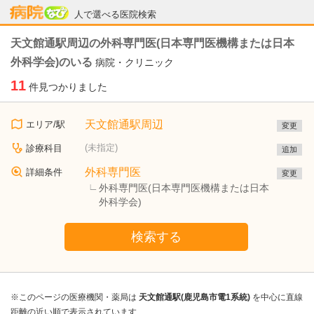
病院なび
人で選べる医院検索
天文館通駅周辺の外科専門医(日本専門医機構または日本
外科学会)のいる
病院・クリニック
11
件見つかりました
天文館通駅周辺
エリア/駅
変更
(未指定)
診療科目
追加
外科専門医
詳細条件
変更
外科専門医(日本専門医機構または日本
外科学会)
検索する
※このページの医療機関・薬局は
天文館通駅(鹿児島市電1系統)
を中心に直線
距離の近い順で表示されています