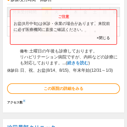
外来受付時間
月
火
水
木
金
土
日
祝
8:30～12:00
●
●
●
●
●
●
お盆(8月中旬)は休診・休業の場合があります。来院前
に必ず医療機関に直接ご確認ください。
13:30～17:00
●
●
●
●
●
●
×閉じる
土曜日の午後も診療しております。
備考:
リハビリテーション病院ですが、内科などの診療に
も対応しております。...(
続きを読む
)
日、祝、お盆(8/14、8/15)、年末年始(12/31～1/3)
休診日:
この医院の詳細をみる
※
アクセス数