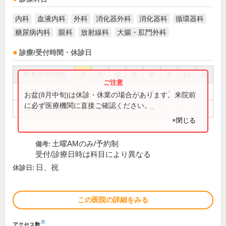
内科
血液内科
外科
消化器外科
消化器科
循環器科
糖尿病内科
眼科
放射線科
大腸・肛門外科
診療/受付時間・休診日
外来受付時間
月
火
水
木
金
土
日
祝
8:30～12:30
●
●
●
●
●
●
お盆(8月中旬)は休診・休業の場合があります。来院前
に必ず医療機関に直接ご確認ください。
14:00～17:30
●
●
●
●
●
×閉じる
土曜AMのみ/予約制
備考:
受付/診療日時は科目により異なる
日、祝
休診日:
この医院の詳細をみる
※
アクセス数