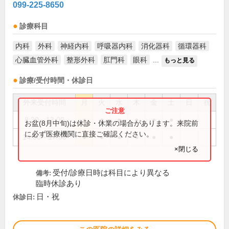
099-225-8650
診療科目
内科
外科
神経内科
呼吸器内科
消化器科
循環器科
心臓血管外科
整形外科
肛門科
眼科
...
もっと見る
診療/受付時間・休診日
外来受付時間
月
火
水
木
金
土
日
祝
8:30～13:00
●
●
●
●
●
●
お盆(8月中旬)は休診・休業の場合があります。来院前
に必ず医療機関に直接ご確認ください。
14:00～17:30
●
●
●
●
●
●
×閉じる
受付/診療日時は科目により異なる
備考:
臨時休診あり
日・祝
休診日: