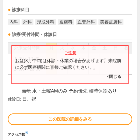
診療科目
内科
外科
形成外科
皮膚科
血管外科
美容皮膚科
診療/受付時間・休診日
外来受付時間
月
火
水
木
金
土
日
祝
8:30～12:30
●
●
●
●
●
●
お盆(8月中旬)は休診・休業の場合があります。来院前
に必ず医療機関に直接ご確認ください。
14:00～18:00
●
●
●
●
×閉じる
水・土曜AMのみ 予約優先 臨時休診あり
備考:
日、祝
休診日:
この医院の詳細をみる
※
アクセス数