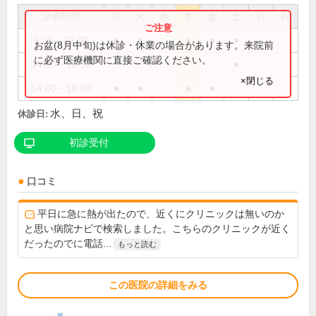
診療時間
月
火
水
木
金
土
日
祝
9:00～12:30
●
●
●
●
●
お盆(8月中旬)は休診・休業の場合があります。来院前
に必ず医療機関に直接ご確認ください。
14:00～16:00
●
×閉じる
14:00～18:00
●
●
●
●
水、日、祝
休診日:
初診受付
口コミ
平日に急に熱が出たので、近くにクリニックは無いのか
と思い病院ナビで検索しました。こちらのクリニックが近く
だったのでに電話...
もっと読む
この医院の詳細をみる