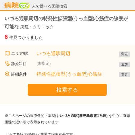
病院なび
人で選べる医院検索
いづろ通駅周辺の特発性拡張型(うっ血型)心筋症の診察が
可能な
病院・クリニック
6
件見つかりました
いづろ通駅周辺
エリア/駅
変更
(未指定)
診療科目
追加
特発性拡張型(うっ血型)心筋症
詳細条件
変更
検索する
※このページの医療機関・薬局は
いづろ通駅(鹿児島市電1系統)
を中心に直線
距離の近い順で表示されています
以下の各駅(各路線)と共通の検索結果です