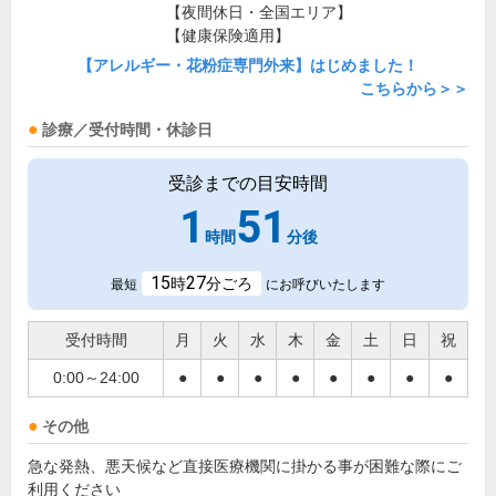
【夜間休日・全国エリア】
【健康保険適用】
【アレルギー・花粉症専門外来】はじめました！
こちらから＞＞
診療／受付時間・休診日
受診までの目安時間
1
51
時間
分後
15
27
時
分ごろ
最短
にお呼びいたします
受付時間
月
火
水
木
金
土
日
祝
0:00～24:00
●
●
●
●
●
●
●
●
その他
急な発熱、悪天候など直接医療機関に掛かる事が困難な際にご
利用ください