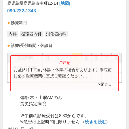
鹿児島県鹿児島市中町12-14
[地図]
099-222-1343
診療科目
内科
循環器内科
消化器内科
診療/受付時間・休診日
診療時間
月
火
水
木
金
土
日
祝
9:00～13:00
●
●
●
●
●
●
お盆(8月中旬)は休診・休業の場合があります。来院前
に必ず医療機関に直接ご確認ください。
14:30～18:00
●
●
●
●
×閉じる
木・土曜AMのみ
備考:
労災指定病院
※午前の診療受付は8:30からです。
※急患は上記時間に限りません...(
続きを読む
)