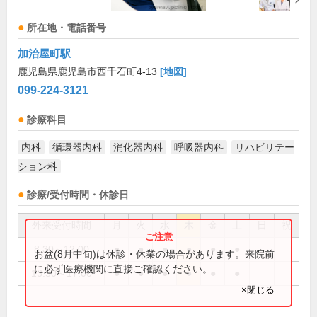
所在地・電話番号
加治屋町駅
鹿児島県鹿児島市西千石町4-13
[地図]
099-224-3121
診療科目
内科
循環器内科
消化器内科
呼吸器内科
リハビリテー
ション科
診療/受付時間・休診日
外来受付時間
月
火
水
木
金
土
日
祝
8:30～12:00
●
●
●
●
●
●
お盆(8月中旬)は休診・休業の場合があります。来院前
に必ず医療機関に直接ご確認ください。
13:30～17:00
●
●
●
●
●
●
×閉じる