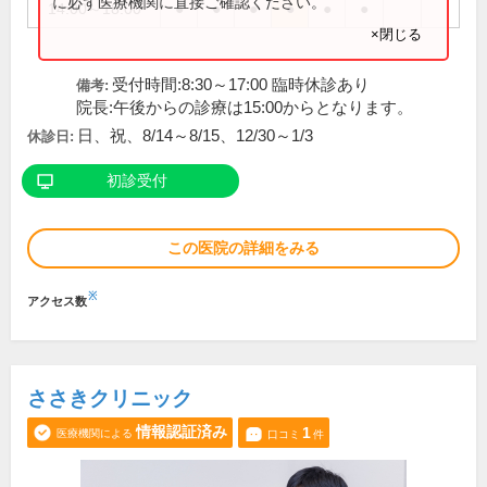
に必ず医療機関に直接ご確認ください。
14:00～18:00
●
●
●
●
●
●
×閉じる
受付時間:8:30～17:00 臨時休診あり
備考:
院長:午後からの診療は15:00からとなります。
日、祝、8/14～8/15、12/30～1/3
休診日:
初診受付
この医院の詳細をみる
※
アクセス数
ささきクリニック
情報認証済み
1
医療機関による
口コミ
件