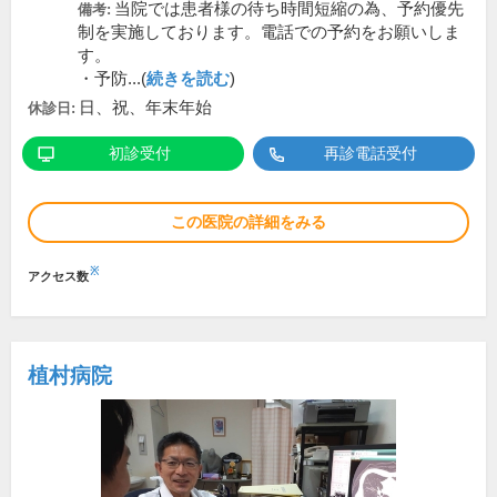
当院では患者様の待ち時間短縮の為、予約優先
備考:
制を実施しております。電話での予約をお願いしま
す。
・予防...(
続きを読む
)
日、祝、年末年始
休診日:
初診受付
再診電話受付
この医院の詳細をみる
※
アクセス数
植村病院