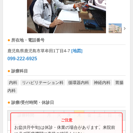
所在地・電話番号
鹿児島県鹿児島市草牟田1丁目4-7
[地図]
099-222-6925
診療科目
内科
リハビリテーション科
循環器内科
神経内科
胃腸
内科
診療/受付時間・休診日
診療時間
月
火
水
木
金
土
日
祝
9:00～13:00
●
●
●
●
●
●
お盆(8月中旬)は休診・休業の場合があります。来院前