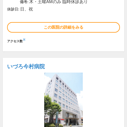
木・土曜AMのみ 臨時休診あり
備考:
日、祝
休診日:
この医院の詳細をみる
※
アクセス数
いづろ今村病院