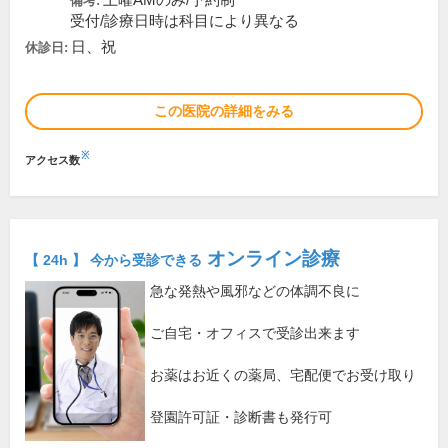
土曜AMのみ/予約制
備考:
受付/診療日時は科目により異なる
日、祝
休診日:
この医院の詳細をみる
※
アクセス数
オンライン診療
【 24h 】 今から受診できる
急な発熱や風邪などの体調不良に
ご自宅・オフィスで受診出来ます
お薬はお近くの薬局、宅配便でお受け取り
登園許可証・診断書も発行可