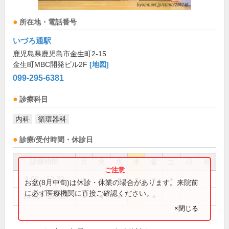
所在地・電話番号
いづろ通駅
鹿児島県鹿児島市金生町2-15
金生町MBC開発ビル2F
[地図]
099-295-6381
診療科目
内科
循環器科
診療/受付時間・休診日
診療時間
月
火
水
木
金
土
日
祝
9:00～12:30
●
●
●
●
●
●
お盆(8月中旬)は休診・休業の場合があります。来院前
に必ず医療機関に直接ご確認ください。
14:00～18:30
●
●
●
●
×閉じる