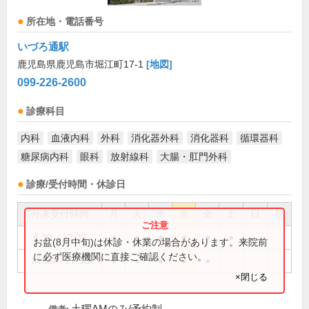
所在地・電話番号
いづろ通駅
鹿児島県鹿児島市堀江町17-1
[地図]
099-226-2600
診療科目
内科
血液内科
外科
消化器外科
消化器科
循環器科
糖尿病内科
眼科
放射線科
大腸・肛門外科
診療/受付時間・休診日
外来受付時間
月
火
水
木
金
土
日
祝
8:30～12:30
●
●
●
●
●
●
お盆(8月中旬)は休診・休業の場合があります。来院前
に必ず医療機関に直接ご確認ください。
14:00～17:30
●
●
●
●
●
×閉じる